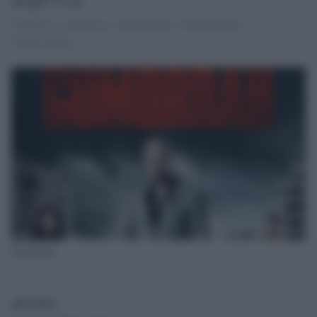
Gomorra si appresta a raggiungere i telespettatori
d'oltreoceano.
Gomorrah
globalist