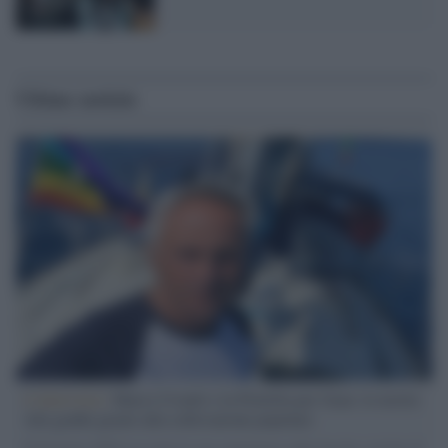
Ultime notizie
L'intervista /
Marco Croatti e la Flottilla per Gaza: le nostre
vele gonfie grazie alla sollevazione popolare