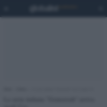
Home
>
Cultura
>
La serie italiana “Gomorrah” arriva negli Usa
La serie italiana "Gomorrah" arriva
negli Usa