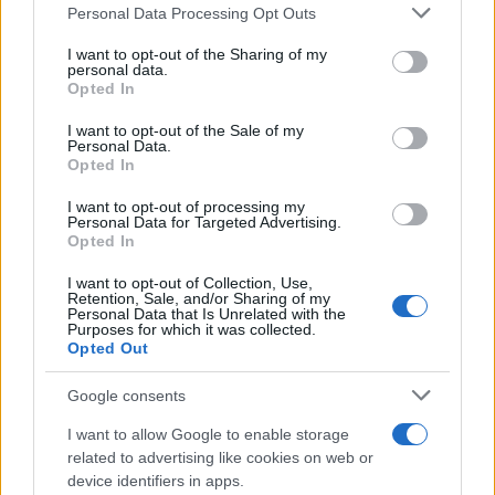
Personal Data Processing Opt Outs
This information may also be disclosed by us to third parties
L'anniversario /
90 anni di Yves Saint Laurent, tra moda e
on the IAB’s List of Downstream Participants that may further
I want to opt-out of the Sharing of my
scandali
disclose it to other third parties.
personal data.
Opted In
Please note that this website/app uses one or more Google
services and may gather and store information including but
I want to opt-out of the Sale of my
Personal Data.
not limited to your visit or usage behaviour. You may click to
Opted In
grant or deny consent to Google and its third-party tags to
use your data for below specified purposes in below Google
I want to opt-out of processing my
consent section.
Personal Data for Targeted Advertising.
Opted In
I want to opt-out of Collection, Use,
Retention, Sale, and/or Sharing of my
Personal Data that Is Unrelated with the
Purposes for which it was collected.
Opted Out
Syndication
Culture
Google consents
Salute
Globalist
I want to allow Google to enable storage
related to advertising like cookies on web or
Megachip
Globalscience
device identifiers in apps.