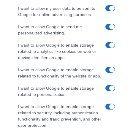
GiULia
Globalsport
I want to allow my user data to be sent to
Google for online advertising purposes.
Prima Pagina
I want to allow Google to send me
personalized advertising.
Giornale dello
Chi siamo
I want to allow Google to enable storage
Spettacolo
related to analytics like cookies on web or
Contributors
device identifiers in apps.
Wondernet
Facebook
I want to allow Google to enable storage
Giuliana Sgrena
related to functionality of the website or app.
Twitter
I want to allow Google to enable storage
Google News
related to personalization.
Mastodon
I want to allow Google to enable storage
related to security, including authentication
Cookie Policy
functionality and fraud prevention, and other
user protection.
Preferenze Privacy