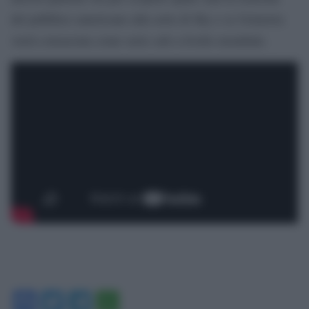
del pubblico americano alla serie di Sky e se Gomorra
verrà consacrata come serie cult a livello mondiale.
Facebook
Twitter
Telegram
WhatsApp