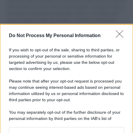
Il Senatore M5S racconta la sua esperienza sulle barche cariche di
aiuti umanitari assalite dall'esercito israeliano. Una guerra atroce,
il tentativo di disumanizzazione delle vittime, il servilismo del
governo italiano e degli altri europei, il ritorno al colonialismo.
L'importanza dei movimenti.
Do Not Process My Personal Information
Palestina /
Il Board of Peace di Trump assegna il primo
contratto per un rudimentale avamposto militare a Gaza
If you wish to opt-out of the sale, sharing to third parties, or
processing of your personal or sensitive information for
targeted advertising by us, please use the below opt-out
section to confirm your selection.
L'evento /
La Sila diventa un palcoscenico naturale: nasce “A
Farla Amare Comincia Tu – Opera Sila”
Please note that after your opt-out request is processed you
may continue seeing interest-based ads based on personal
information utilized by us or personal information disclosed to
third parties prior to your opt-out.
Il ricordo /
Le radici di Francesco Guccini
You may separately opt-out of the further disclosure of your
personal information by third parties on the IAB’s list of
downstream participants.