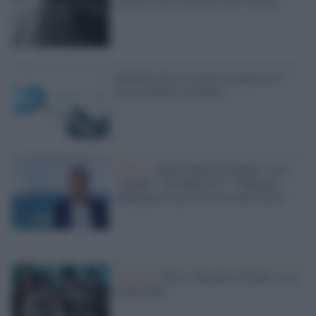
serata le dosi sono arrivate a Roma
Quando arriva e come si conserva il
vaccino Pfizer in Italia?
Video /
Anche Napoli protegge i suoi
"confini", De Magistris: "Tampone
obbligatorio per chi arriva dal Nord"
Musica /
I Kiss sbarcano in Italia: ecco
le due date