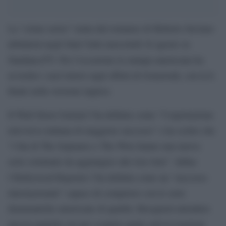
La “crime series” tratta dal romanzo di Roberto Saviano
debutterà negli Stati Uniti mercoledì 24 agosto su
SundanceTV. Per l’occasione la stampa americana ha
avvertito i suoi lettori sugli effetti di Gomorrah, con la h
finale nella versione inglese.
Il Wall Street Journal l’ha definita come “l’esportazione
televisiva italiana di maggiore successo” e ha scritto che
“i fan di The Sopranos e The Wire hanno una nuova
serie criminale da aggiungere alle loro liste”. Infine
l’Hollywood Reporter l’ha definita come un “successo
internazionale” capace di competere con le serie
drammatiche americane di qualità. Bisognerà attendere
ancora qualche ora per scoprire quale sarà la reazione