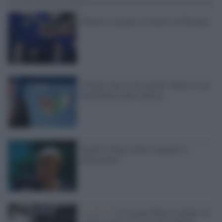
Obama si prepara al match con Romney
L'Italia vince e lui sorride: bufera su un
mezzobusto italo-tedesco
Sgarbi fa flop, la Rai sospende il
programma
Covid-19 /
Il vaccino Pfizer in Italia: in