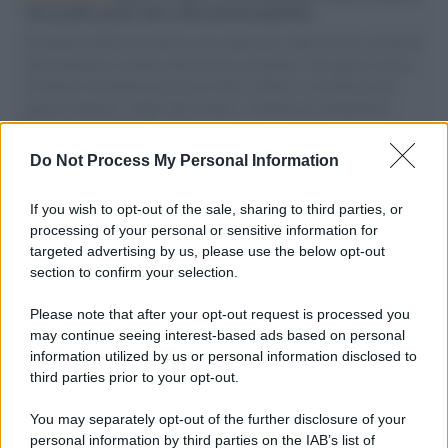
vele gonfie grazie alla sollevazione popolare
Il Senatore M5S racconta la sua esperienza sulle barche cariche di
aiuti umanitari assalite dall'esercito israeliano. Una guerra atroce,
il tentativo di disumanizzazione delle vittime, il servilismo del
governo italiano e degli altri europei, il ritorno al colonialismo.
L'importanza dei movimenti.
Do Not Process My Personal Information
Il caso /
Trump ha quasi esaurito l'arsenale Usa, ma il
tycoon smentisce
If you wish to opt-out of the sale, sharing to third parties, or
processing of your personal or sensitive information for
targeted advertising by us, please use the below opt-out
section to confirm your selection.
Chiesa /
Papa Leone XIV denuncia le violenze in Ucraina e
Russia e chiede il rispetto del diritto umanitario e della
Please note that after your opt-out request is processed you
diplomazia
may continue seeing interest-based ads based on personal
information utilized by us or personal information disclosed to
third parties prior to your opt-out.
Il centenario /
A L'Aquila arriva la mostra "Tito, 100 anni
You may separately opt-out of the further disclosure of your
attraverso la forma"
personal information by third parties on the IAB’s list of