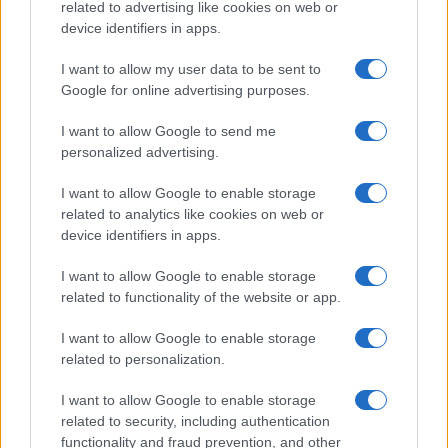
related to advertising like cookies on web or
Megachip
Globalscience
device identifiers in apps.
GiULia
Globalsport
I want to allow my user data to be sent to
Google for online advertising purposes.
Prima Pagina
I want to allow Google to send me
personalized advertising.
Giornale dello
Chi siamo
I want to allow Google to enable storage
Spettacolo
related to analytics like cookies on web or
Contributors
device identifiers in apps.
Wondernet
Facebook
I want to allow Google to enable storage
Giuliana Sgrena
related to functionality of the website or app.
Twitter
I want to allow Google to enable storage
Google News
related to personalization.
Mastodon
I want to allow Google to enable storage
related to security, including authentication
Cookie Policy
functionality and fraud prevention, and other