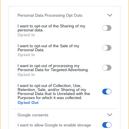
downstream participants.
Personal Data Processing Opt Outs
This information may also be disclosed by us to third parties
Il medagliere /
Europei di nuoto: Pellecani guida una super
on the IAB’s List of Downstream Participants that may further
I want to opt-out of the Sharing of my
Italia
disclose it to other third parties.
personal data.
Opted In
Please note that this website/app uses one or more Google
services and may gather and store information including but
I want to opt-out of the Sale of my
Personal Data.
not limited to your visit or usage behaviour. You may click to
Opted In
grant or deny consent to Google and its third-party tags to
use your data for below specified purposes in below Google
I want to opt-out of processing my
consent section.
Personal Data for Targeted Advertising.
Opted In
I want to opt-out of Collection, Use,
Retention, Sale, and/or Sharing of my
Personal Data that Is Unrelated with the
Purposes for which it was collected.
Opted Out
Syndication
Culture
Google consents
Salute
Globalist
I want to allow Google to enable storage