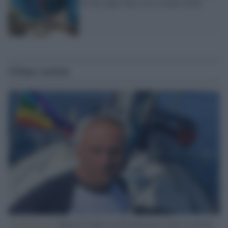
di un ceppo Sars-Cov-2 meno letale
Ultime notizie
L'intervista /
Marco Croatti e la Flottilla per Gaza: le nostre