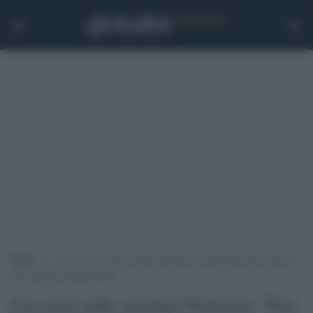
Home
>
.
>
Ciccozzi sulla variante Omicron: “Dai primi dati sembra
più contagiosa della Delta”
Ciccozzi sulla variante Omicron: "Dai