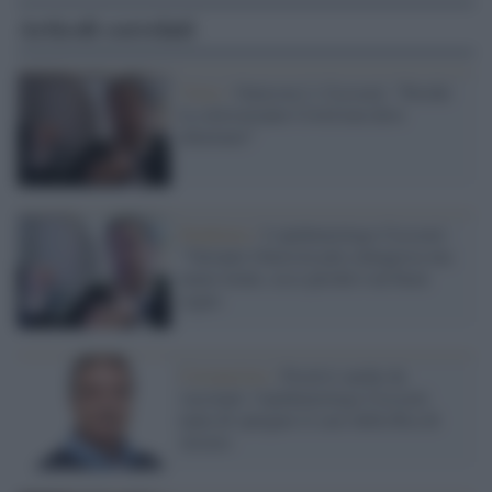
Articoli correlati
Virus /
Omicron 2, Ciccozzi: "Perché
la sottovariante Covid non deve
allarmare"
Pandemia /
L'epidemiologo Ciccozzi:
"Variante Omicron più contagiosa ma
meno letale, ecco perché è un buon
segno
Coronavirus /
Positivi anche da
vaccinati: l'epidemiologo Ciccozzi
tanta di spiegare il caso della Rsa di
Arezzo