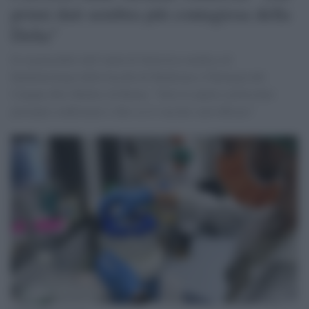
primi dati sembra più contagiosa della
Delta"
Il responsabile dell’unità di Statistica medica ed
Epidemiologia della facoltà di Medicina e Chirurgia del
Campus Bio-Medico di Roma: "Solo le analisi molecolari
potranno confermare e dire se il vaccino sarà efficace"