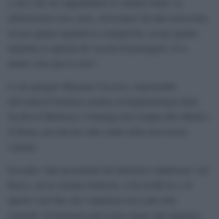
ci dice che sta soppiantando la variante Delta. Le
informazioni certe, però, arriveranno dai dati molecolari,
sia per quanto riguarda la contagiosità, sia per quanto
riguarda la capacità dei vaccini di proteggere. E le
analisi sono già in corso”.
Lo ha spiegato Massimo Ciccozzi, responsabile
dell’unità di Statistica medica ed Epidemiologia della
facoltà di Medicina e Chirurgia del Campus Bio-Medico
di Roma, già attivato sullo studio della nuovissima
variante.
Secondo i dati provenienti dai laboratori sudafricani “nel
Paese, con la variante Omicron, si ha un R0 di 1,34.
Questo vuol dire che l’epidemia non è più sotto
controllo. Il fenomeno può essere legato alla maggiore