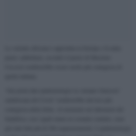
La variante africana è approdata in Europa e fa tanta
paura: addirittura, secondo il parere di Massimo
Ciccozzi sembrerebbe essere molto più contagiosa di
quella indiana.
“Dai primi dati epidemiologici la variante Omicron”
sudafricana del Covid “sembrerebbe davvero più
contagiosa della Delta. Al momento nei laboratori del
Sudafrica, con i quali siamo in costante contatto, sono
già stati fatti più di 500 sequenziamenti. L’epidemiologia