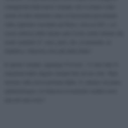
contagiosità della nuova variante, ma va tenuto conto
anche di altri elementi come la bassissima percentuale
sulla copertura vaccinale nel Paese, circa al 20%, e lo
scarso utilizzo delle misure anti Covid, molto lontano dai
nostri standard. E’ certo, però, che, al momento, in
Sudafrica, Omicron corre più della Delta”.
In questa variante, aggiunge Ciccozzi, “ci sono tutte le
mutazioni delle singole varianti fino ad ora viste. Tutte
insieme sulla stessa proteina Spike. E, almeno sul piano
epidemiologico, la Omicron al momento sembra avere
spiccato una corsa”.