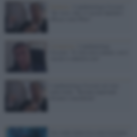
Pandemia /
L'epidemiologo Ciccozzi:
"Ho visto i dati, il vaccino Sputnik è
efficace come Pfizer"
Coronavirus /
L'epidemiologo
Ciccozzi: "Il virus non è mutato, con il
vaccino si adatterà a noi"
L'epidemiologo Ciccozzi sul virus
meno letale: "Restano importanti
distanze e mascherine"
Uno studio Italia-Usa svela l'esistenza