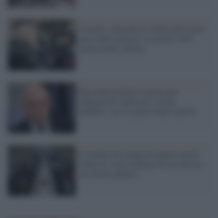
Scattati i controlli di verifica del Green
pass nelle stazioni e su metro e bus:
prima multa a Roma
Ricciardi propone il green pass
obbligatorio anche per i mezzi
pubblici: ecco il parere degli esperti
Il sindaco di Londra (in parte) contro
Johnson: resta l'obbligo di mascherina
sui mezzi pubblici