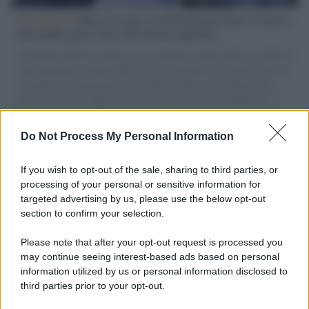
L'intervista /
Marco Croatti e la Flottilla per Gaza: le nostre
vele gonfie grazie alla sollevazione popolare
Il Senatore M5S racconta la sua esperienza sulle barche cariche di
aiuti umanitari assalite dall'esercito israeliano. Una guerra atroce,
il tentativo di disumanizzazione delle vittime, il servilismo del
governo italiano e degli altri europei, il ritorno al colonialismo.
L'importanza dei movimenti.
Do Not Process My Personal Information
Il caso /
Trump ha quasi esaurito l'arsenale Usa, ma il
tycoon smentisce
If you wish to opt-out of the sale, sharing to third parties, or
processing of your personal or sensitive information for
targeted advertising by us, please use the below opt-out
section to confirm your selection.
Chiesa /
Papa Leone XIV denuncia le violenze in Ucraina e
Russia e chiede il rispetto del diritto umanitario e della
Please note that after your opt-out request is processed you
diplomazia
may continue seeing interest-based ads based on personal
information utilized by us or personal information disclosed to
third parties prior to your opt-out.
Il centenario /
A L'Aquila arriva la mostra "Tito, 100 anni