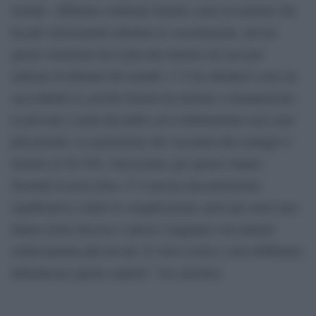
mondo. Abbiamo celebrato Israele come la nazione che
ha più velocemente adottato la vaccinazione, ma un
questo momento ha il più alto numero di casi per
milione di abitanti del mondo. C’è da chiedersi cosa sta
succedendo lì, perché Israele ha iniziato a immunizzare
le persone a metà dicembre ed evidentemente non sono
più protette. La protezione dei vaccinati dal contagio è
intorno al 20-30%, bassissima, per questo stanno
facendo la terza dose. C’è ancora una protezione
significativa contro le complicazioni, però per mesi non
hanno avuto decessi e adesso viaggiano con numeri
relativamente più elevati. Il virus evolve e non dobbiamo
dimenticare questo aspetto”, ha concluso.