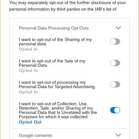
You may separately opt-out of the further disclosure of your
attraverso la forma"
personal information by third parties on the IAB’s list of
downstream participants.
Personal Data Processing Opt Outs
This information may also be disclosed by us to third parties
Il medagliere /
Europei di nuoto: Pellecani guida una super
on the IAB’s List of Downstream Participants that may further
I want to opt-out of the Sharing of my
Italia
disclose it to other third parties.
personal data.
Opted In
Please note that this website/app uses one or more Google
services and may gather and store information including but
I want to opt-out of the Sale of my
Personal Data.
not limited to your visit or usage behaviour. You may click to
Opted In
grant or deny consent to Google and its third-party tags to
use your data for below specified purposes in below Google
I want to opt-out of processing my
consent section.
Personal Data for Targeted Advertising.
Opted In
I want to opt-out of Collection, Use,
Retention, Sale, and/or Sharing of my
Personal Data that Is Unrelated with the
Purposes for which it was collected.
Opted Out
Syndication
Culture
Google consents