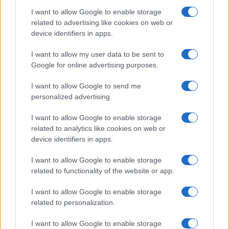
Salute
Globalist
I want to allow Google to enable storage
related to advertising like cookies on web or
Megachip
Globalscience
device identifiers in apps.
GiULia
Globalsport
I want to allow my user data to be sent to
Google for online advertising purposes.
Prima Pagina
I want to allow Google to send me
personalized advertising.
Giornale dello
Chi siamo
I want to allow Google to enable storage
Spettacolo
related to analytics like cookies on web or
Contributors
device identifiers in apps.
Wondernet
Facebook
I want to allow Google to enable storage
Giuliana Sgrena
related to functionality of the website or app.
Twitter
I want to allow Google to enable storage
Google News
related to personalization.
Mastodon
I want to allow Google to enable storage