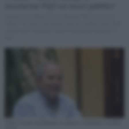
mascherine Ffp2 sui mezzi pubblici"
Il professore ordinario di microbiologia dell'Università di
Padova: "In classe è un discorso diverso, i ragazzi sono seduti
e anche un po' distanziati, anche la mascherina chirurgica va
bene"
Andrea Crisanti, microbiologo, accademico e divulgatore scientifico
italiano