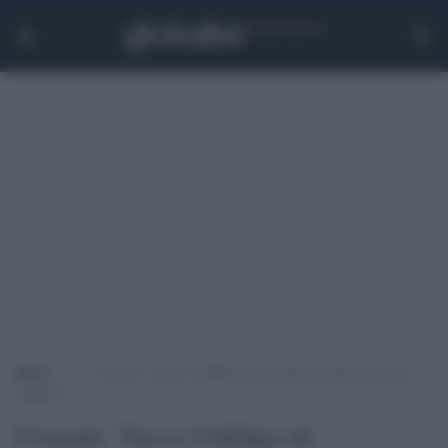
Home
>
.
>
Crisanti: “Serve l’obbligo di mascherine Ffp2 sui mezzi
pubblici”
Crisanti: "Serve l'obbligo di