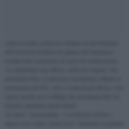
Andrea Crisanti, professore ordinario di microbiologia
dell’Università di Padova ha parlato dell’importanza
assoluta delle mascherine sui mezzi di comunicazione:
“Le mascherine sono efficaci, anche nei trasporti. Una
mascherina Ffp2, se indossata correttamente, abbatte la
trasmissione del 98%. Non c’è nulla di più efficace. Non
capisco perché non si obbliga alla mascherina Ffp2 nei
trasporti, perlomeno quelli urbani”.
“In classe – ha proseguito – è un discorso diverso, i
ragazzi sono seduti e anche un po’ distanziati, in qualche