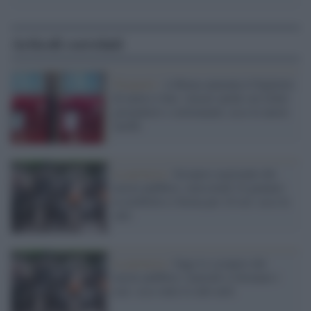
Articoli correlati
Trasporti /
A Roma aumenta il biglietto
di metro e bus: rincari anche sui ticket
giornalieri e settimanali, ecco le nuove
tariffe
La protesta /
Sciopero nazionale dei
mezzi pubblici, mercoledì 24 gennaio
la mobilità si ferma per 24 ore: ecco le
info
La protesta /
Oggi lo sciopero dei
mezzi pubblici, martedì si fermano i
taxi: ecco tutte le info utili