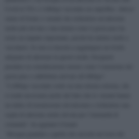
Covid al 70% e l’obbligo vaccinale era superfluo. Adesso
siamo di fronte a varianti che richiedono un’adesione
molto più elevata e una misura come il green pass ha
avuto un impatto importante, perché ha indotto molti a
vaccinarsi. Se non si riuscirà a raggiungere un livello
adeguato di adesione in questo modo, bisognerà
prendere in considerazione misure come l’estensione del
green pass o addirittura arrivare all’obbligo”.
“L’obbligo vaccinale credo sia una misura estrema, che
si rende necessaria anche dal fatto che le varianti hanno
un indice di trasmissione elevatissimo e richiedono una
soglia di adesione molto elevata per l’immunità di
comunità”, ha aggiunto Crisanti.
“Bisogna guardare a quello che succede nel resto del