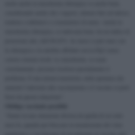
modo anche la mascherina chirurgica va anche bene,
considerando anche che i ragazzi, almeno fino ad adesso,
tendono a infettarsi e a trasmettere di meno. Anche la
mascherina chirurgica, se indossata bene, ha un indice di
protezione alto, dell’80-85%. In classe si può stare con
la chirurgica e in autobus affollati con la Ffp2 senza
correre estremi rischi. Le mascherine, se usate
correttamente, possono risolvere parzialmente il
problema. È una misura transitoria, nella speranza che
aumenti l’adesione alla vaccinazione e il vaccino ci porti
fuori da questa situazione”.
Obbligo vaccinale possibile
“Siamo in una situazione diversa da quella di sei-sette
mesi fa, quando per bloccare la trasmissione del virus
pandemico c’era bisogno di un’adesione al vaccino anti