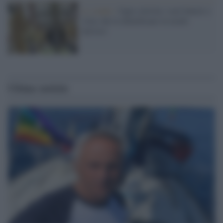
Lo studio /
Ogni città ha i suoi batteri e
virus che la identificano in modo
univoco
Ultime notizie