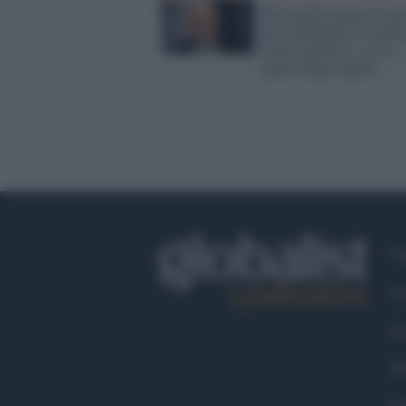
Ricciardi propone il gre
pass obbligatorio anche 
mezzi pubblici: ecco il
parere degli esperti
Ch
Co
Fa
Tw
Go