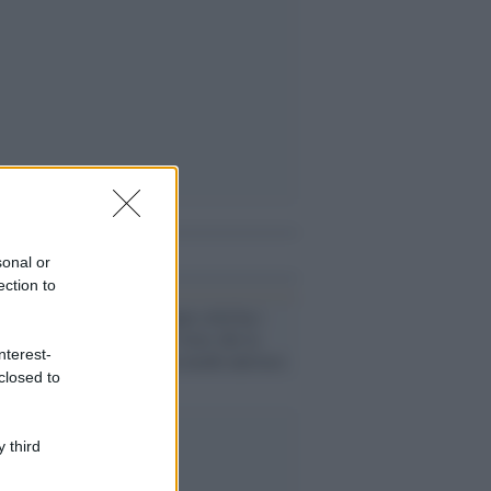
i anche
sonal or
ection to
Lo studio /
Ogni città ha i
suoi batteri e virus che la
nterest-
identificano in modo univoco
closed to
 third