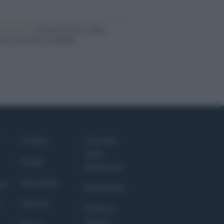
iversario /
90 anni di Yves Saint
nt, tra moda e scandali
Culture
Giornale
dello
Salute
Spettacolo
Megachip
nce
Wondernet
GiULia
Giuliana
Sgrena
Prima