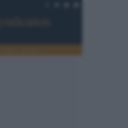
Sport
Tendenze