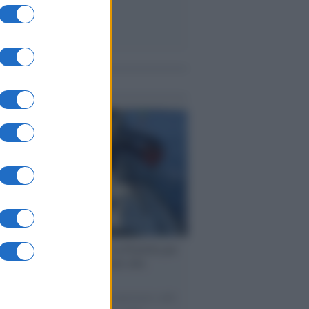
me notizie
ervista /
Marco Croatti e la Flottilla per
 le nostre vele gonfie grazie alla
vazione popolare
natore M5S racconta la sua esperienza sulle