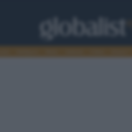
omia
Intelligence
Media
Ambiente
Cultura
Scienza