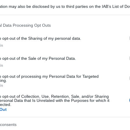
tion may also be disclosed by us to third parties on the IAB’s List of 
 that may further disclose it to other third parties.
 that this website/app uses one or more Google services and may gath
l Data Processing Opt Outs
including but not limited to your visit or usage behaviour. You may click 
 to Google and its third-party tags to use your data for below specifi
o opt-out of the Sharing of my personal data.
ogle consent section.
In
o opt-out of the Sale of my Personal Data.
In
el Comune di Roma, che dal 1° luglio vedranno
to opt-out of processing my Personal Data for Targeted
ing.
 del biglietto per i mezzi pubblici. Il costo
In
armierà, invece, sull’abbonamento annuale – ma
o opt-out of Collection, Use, Retention, Sale, and/or Sharing
he passerà da 250 a 240 euro
ersonal Data that Is Unrelated with the Purposes for which it
lected.
Out
tto giornaliero – da 7 a 9.30 euro – quello
 euro – e da 72 ore – da 18 a 24 euro – così
consents