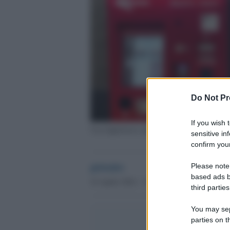
Do Not Pr
If you wish 
Una biglietteria automatica dell'Atac
sensitive in
confirm your
globalist
Please note
based ads b
16 Aprile 2024 - 11.50
third parties
You may sepa
parties on t