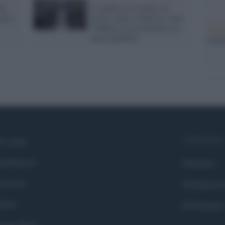
en
Il sindaco di Londra (in
per i
parte) contro Johnson: resta
l'obbligo di mascherina sui
L'ann
mezzi pubblici
Laure
Syndication
i siamo
ntributors
Globalist
cebook
Globalscie
itter
Globalsport
ogle News