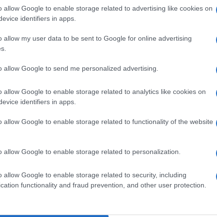
 32 euro. Al momento il rincaro dovrebbe
o allow Google to enable storage related to advertising like cookies on
evice identifiers in apps.
 ma potrebbe essere rinviato all’autunno per
ti di adeguare i software. Sicuramente per l’inizio
o allow my user data to be sent to Google for online advertising
s.
no già entrate in vigore, per la gioia di pochi.
Ulti
to allow Google to send me personalized advertising.
o allow Google to enable storage related to analytics like cookies on
evice identifiers in apps.
pp
o allow Google to enable storage related to functionality of the website
 arriva a Roma la prima rappresentazione teatrale
o allow Google to enable storage related to personalization.
L'int
o allow Google to enable storage related to security, including
Gaza:
cation functionality and fraud prevention, and other user protection.
solle
Il Se