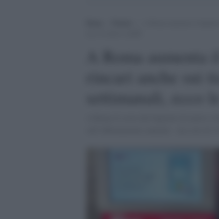
Home
>
Notizie
>
A Roma aumenta il biglietto 
ecco le nuove tariffe
A Roma aumenta il 
rincari anche sui ti
settimanali, ecco l
A Roma il costo dei biglietti di metro e b
sull’abbonamento annuale - ma solo di 10