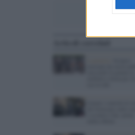
Articoli correlati
La protesta /
Sciopero
nazionale dei mezzi pubb
mercoledì 24 gennaio la
mobilità si ferma per 24
ecco le info
Scattati i controlli di ve
del Green pass nelle sta
e su metro e bus: prima
multa a Roma