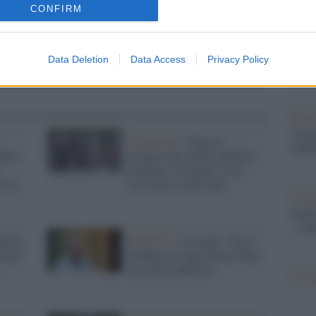
barch
CONFIRM
dall'e
tentat
servil
Data Deletion
Data Access
Privacy Policy
europ
dei m
Pales
asseg
La protesta /
Oggi lo
rudi
lici,
sciopero dei mezzi pubblici,
martedì si fermano i taxi:
 ore:
ecco tutte le info utili
L'eve
natu
– Ope
rifica
Pandemia /
Crisanti: "Serve
zioni
l'obbligo di mascherine Ffp2
sui mezzi pubblici"
Il ri