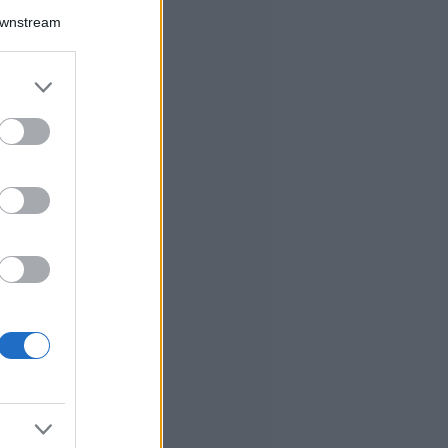
Downstream
er and store
to grant or
ed purposes