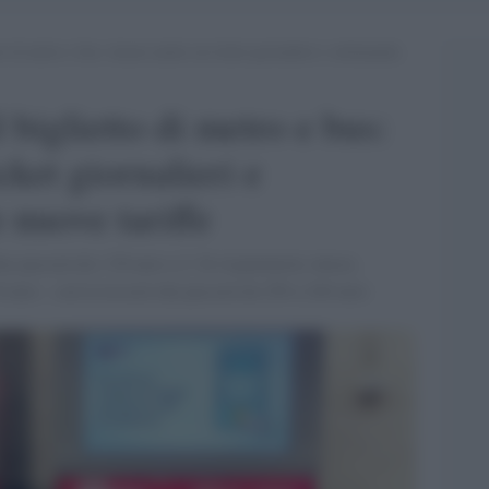
di metro e bus: rincari anche sui ticket giornalieri e settimanali,
biglietto di metro e bus:
cket giornalieri e
e nuove tariffe
us passerà da 1.50 euro a 2. Si risparmierà, invece,
 euro - con la tesserà che passerà da 250 a 240 euro