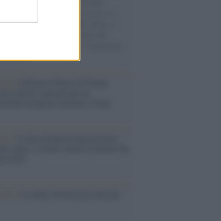
e cariche di aiuti umanitari assalite
sercito israeliano. Una guerra atroce, il
ivo di disumanizzazione delle vittime, il
ismo del governo italiano e degli altri
ei, il ritorno al colonialismo. L'importanza
ovimenti.
tina /
Il Board of Peace di Trump
na il primo contratto per un
mentale avamposto militare a Gaza
nto /
La Sila diventa un palcoscenico
rale: nasce “A Farla Amare Comincia Tu
ra Sila”
cordo /
Le radici di Francesco Guccini