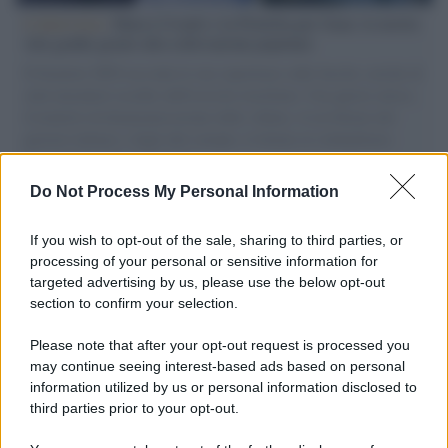
L'intervista /
Marco Croatti e la Flottilla per Gaza: le nostre
vele gonfie grazie alla sollevazione popolare
Il Senatore M5S racconta la sua esperienza sulle barche cariche di
aiuti umanitari assalite dall'esercito israeliano. Una guerra atroce,
il tentativo di disumanizzazione delle vittime, il servilismo del
governo italiano e degli altri europei, il ritorno al colonialismo.
L'importanza dei movimenti.
Do Not Process My Personal Information
Tendenze /
Sale il numero degli acquisti online in Europa e
aumentano le vendite di articoli second hand
If you wish to opt-out of the sale, sharing to third parties, or
processing of your personal or sensitive information for
targeted advertising by us, please use the below opt-out
section to confirm your selection.
Pd /
Un partito progressista e di sinistra che si spacca sul
riarmo ha un serio problema
Please note that after your opt-out request is processed you
may continue seeing interest-based ads based on personal
information utilized by us or personal information disclosed to
third parties prior to your opt-out.
Il caso /
Trump ha quasi esaurito l'arsenale Usa, ma il