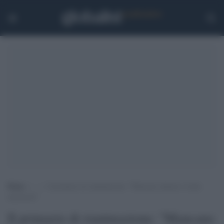
Home
>
.
>
Il primario di rianimazione: “Mancano almeno 4 mila
anestesisti”
Il primario di rianimazione: "Mancano