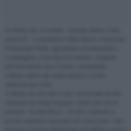
Un allarme che va ascoltato: “mancano almeno 4 mila
anestesisti”. A sottolinearlo è Mario Riccio, l’anestesista
di Piergiorgio Welby, oggi primario di rianimazione a
Casalmaggiore, in provincia di Cremona, consigliere
dell’Associazione Luca Coscioni, commentando
l’allarme relativo alle terapie intensive a rischio
saturazione per Covid.
“L’allarme dei posti letto è reale, ma nasconde un’altra
emergenza che ritengo maggiore, relativa alla crisi di
personale – ha detto Riccio – Se letti e respiratori si
possono acquistare il personale non si può creare, e tale
mancanza è risultata fondamentale nella difficile gestione