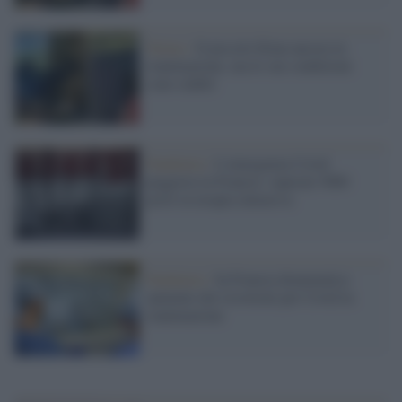
Torino /
Il piccolo Eitan ancora in
rianimazione, ma le sue condizioni
sono stabili
Pandemia /
L'emergenza Covid
peggiora in Francia: superati 5000
posti in terapia intensiva
Pandemia /
In Francia drammatico
aumento dei ricoverati per Covid in
rianimazione