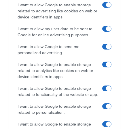
Salute
Globalist
I want to allow Google to enable storage
related to advertising like cookies on web or
Megachip
Globalscience
device identifiers in apps.
GiULia
Globalsport
I want to allow my user data to be sent to
Google for online advertising purposes.
Prima Pagina
I want to allow Google to send me
personalized advertising.
Giornale dello
Chi siamo
I want to allow Google to enable storage
Spettacolo
related to analytics like cookies on web or
Contributors
device identifiers in apps.
Wondernet
Facebook
I want to allow Google to enable storage
Giuliana Sgrena
related to functionality of the website or app.
Twitter
I want to allow Google to enable storage
Google News
related to personalization.
Mastodon
I want to allow Google to enable storage