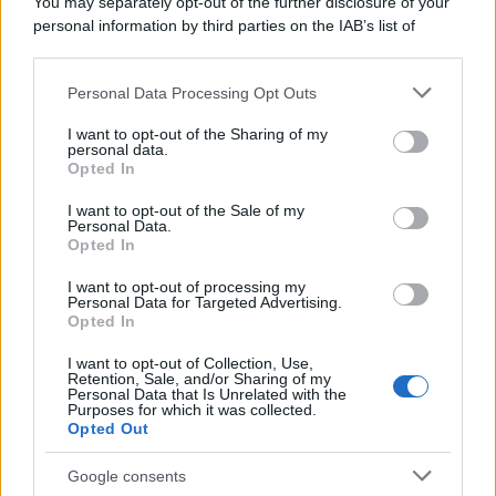
You may separately opt-out of the further disclosure of your
tycoon smentisce
personal information by third parties on the IAB’s list of
downstream participants.
Personal Data Processing Opt Outs
This information may also be disclosed by us to third parties
La banca /
Caso Mps: i pm milanesi ora vogliono vederci
on the IAB’s List of Downstream Participants that may further
I want to opt-out of the Sharing of my
chiaro sulle “chat” tra un dirigente del Mef e alcuni ministri
disclose it to other third parties.
personal data.
Opted In
Please note that this website/app uses one or more Google
services and may gather and store information including but
I want to opt-out of the Sale of my
Personal Data.
not limited to your visit or usage behaviour. You may click to
Opted In
grant or deny consent to Google and its third-party tags to
use your data for below specified purposes in below Google
I want to opt-out of processing my
consent section.
Personal Data for Targeted Advertising.
Opted In
I want to opt-out of Collection, Use,
Retention, Sale, and/or Sharing of my
Personal Data that Is Unrelated with the
Purposes for which it was collected.
Opted Out
Syndication
Culture
Google consents