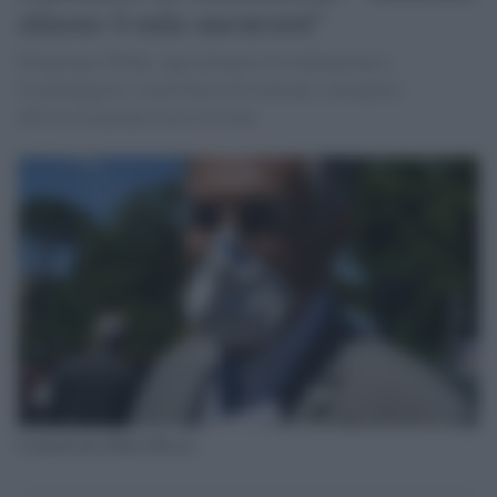
almeno 4 mila anestesisti"
Piergiorgio Welby, oggi primario di rianimazione a
Casalmaggiore, in provincia di Cremona, consigliere
dell'Associazione Luca Coscioni
L'anestesista Mario Riccio