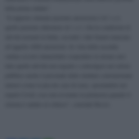
della prima ondata”.
“Il rapporto ottimale paziente anestesista è di 1 a 4,
quello paziente infermiere di 1 a 2. Già in condizioni di
attività normali in Italia, secondo i dati Siaarti mancano
all’appello 4000 anestesisti. In vista della seconda
ondata occorre innanzitutto sospendere in alcune aree
tutte quelle attività non urgenti e coinvolgere nel settore
pubblico anche il personale delle strutture convenzionate
minori (come le piccole case di cura), spostandolo nei
reparti Covid, cose non avvenute in primavera quando il
sistema è andato al collasso”, conclude Riccio.