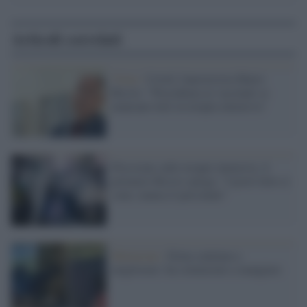
Articoli correlati
Virus /
Covid, l'anestesista Mario
Riccio: "Precedenza ai vaccinati se
mancano letti in terapia intensiva"
Pressione sulle terapie intensive, il
primario Riccio spiega: "I posti letto ci
sono, manca il personale"
Mottarone /
Eitan continua a
migliorare: ha cominciato a mangiare