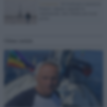
Coronavirus /
Il Covid non si arresta in
Francia: salgono i pazienti in
rianimazione, oltre 45mila casi in un
giorno
Ultime notizie