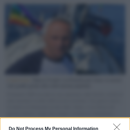
L'intervista /
Marco Croatti e la Flottilla per Gaza: le nostre
vele gonfie grazie alla sollevazione popolare
Il Senatore M5S racconta la sua esperienza sulle barche cariche di
aiuti umanitari assalite dall'esercito israeliano. Una guerra atroce,
il tentativo di disumanizzazione delle vittime, il servilismo del
governo italiano e degli altri europei, il ritorno al colonialismo.
L'importanza dei movimenti.
Do Not Process My Personal Information