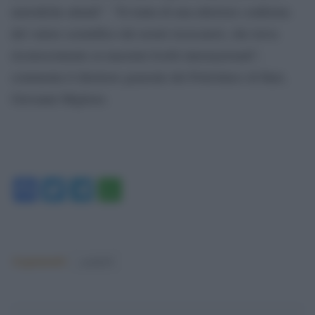
metodiche attuali”. ”Si tratta di una ulteriore conferma
del valore scientifico dei nostri ricercatori, che trova
riconoscimento ai massimi livelli internazionali”,
commenta il direttore generale del Policlinico di Bari,
Giovanni Migliore.
Facebook
Twitter
Telegram
WhatsApp
Argomenti:
covid-19