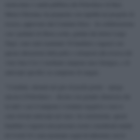
molecolare e sanità pubblica del Policlinico di Bari,
Maria Chironna, ha preparato con rapidità un progetto di
ricerca, approvato dal Comitato Etico. In collaborazione
con i pediatri di libera scelta, guidati dal dottor Luigi
Nigri, sono stati esaminati 38 bambini e ragazzi con
queste alterazioni della pelle e sottoposti alla ricerca del
virus Sars-Cov-2 mediante tampone naso faringeo, e di
anticorpi specifici su campione di sangue.
”I risultati, ottenuti nel giro di pochi giorni – spiega
ancora il Policlinico – dicono con grande chiarezza che
in tutti i casi il tampone è risultato negativo e non si
sono trovati anticorpi nel siero. In conclusione, questi
bambini e ragazzi non possono essere considerati malati
di Covid-19 e non mostrano segni di infezione con le