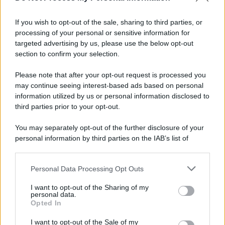
Tel Aviv /
La “vittoria totale” di Israele significa una guerra
senza fine
If you wish to opt-out of the sale, sharing to third parties, or
processing of your personal or sensitive information for
targeted advertising by us, please use the below opt-out
section to confirm your selection.
Vangelo /
La vita si intreccia con le paure come il giorno
succede alla notte
Please note that after your opt-out request is processed you
may continue seeing interest-based ads based on personal
information utilized by us or personal information disclosed to
third parties prior to your opt-out.
La scoperta /
Oplontis, le vittime dell’eruzione del Vesuvio
You may separately opt-out of the further disclosure of your
furono più numerose del previsto
personal information by third parties on the IAB’s list of
downstream participants.
Personal Data Processing Opt Outs
This information may also be disclosed by us to third parties
Il medagliere /
Europei di nuoto: Pellecani guida una super
on the IAB’s List of Downstream Participants that may further
I want to opt-out of the Sharing of my
Italia
disclose it to other third parties.
personal data.
Opted In
Please note that this website/app uses one or more Google
services and may gather and store information including but
I want to opt-out of the Sale of my