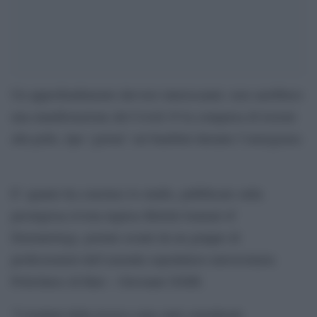
Un approfondimento davvero interessante: non sarebbero
una manifestazione del Covid-19 la comparsa di lesioni
alla pelle, tipo ‘geloni’ sui bambini durante l’emergenza
.
E’ quanto ha concluso lo studio, pubblicato sulla
prestigiosa rivista inglese British Journal of
Dermatology, portato avanti da un gruppo di
professionisti dell’azienda ospedaliero-universitaria
Policlinico di Bari – Giovanni XXIII.
”I risultati della ricerca sono stati considerati