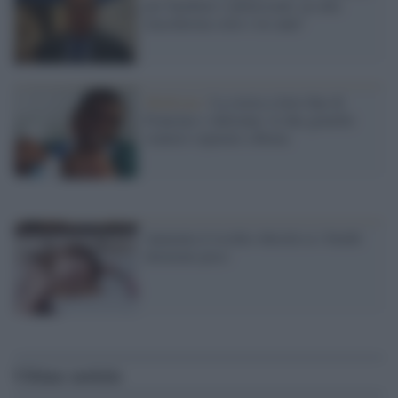
per bambini e adolescenti, no alla
mascherina sotto i tre anni"
Medicina /
La storia a lieto fine di
Francine e Adrienne: le due gemelle
siamesi separate a Roma
Aumenta il rischio obesità se i bimbi
dormono poco
Ultime notizie