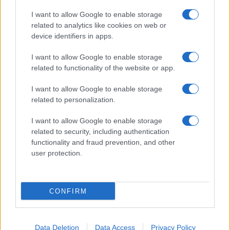
Giornale dello
Chi siamo
I want to allow Google to enable storage
Spettacolo
related to analytics like cookies on web or
Contributors
device identifiers in apps.
Wondernet
Facebook
I want to allow Google to enable storage
Giuliana Sgrena
related to functionality of the website or app.
Twitter
I want to allow Google to enable storage
Google News
related to personalization.
Mastodon
I want to allow Google to enable storage
related to security, including authentication
Cookie Policy
functionality and fraud prevention, and other
user protection.
Preferenze Privacy
CONFIRM
©2021 Globalist.it • All right reserved.
Data Deletion
Data Access
Privacy Policy
Syndication