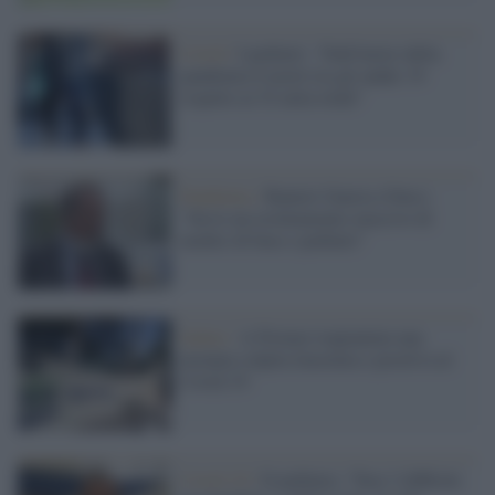
Covid /
I pediatri: "Dall'inizio della
pandemia 8 morti tra gli under 19
rispetto ai 52 mila totali"
Pandemia /
Ranieri Guerra (Oms):
"Serve un reclutamento massivo di
medici di base e pediatri"
Salute /
A Firenze trapiantata una
neonata colpita leucemia e positiva al
Covid-19
Covid-19 /
Il pediatra: "Fase 2 difficile