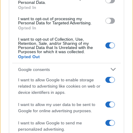
Personal Data.
not limited to your visit or usage behaviour. You may click to
Opted In
grant or deny consent to Google and its third-party tags to
use your data for below specified purposes in below Google
I want to opt-out of processing my
consent section.
Personal Data for Targeted Advertising.
Opted In
I want to opt-out of Collection, Use,
Retention, Sale, and/or Sharing of my
Personal Data that Is Unrelated with the
Purposes for which it was collected.
Opted Out
Syndication
Culture
Google consents
Salute
Globalist
I want to allow Google to enable storage
related to advertising like cookies on web or
Megachip
Globalscience
device identifiers in apps.
GiULia
Globalsport
I want to allow my user data to be sent to
Google for online advertising purposes.
Prima Pagina
I want to allow Google to send me
personalized advertising.