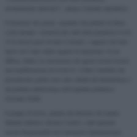
assolutamente innovativi”, spiega l’azienda ospedaliera.
Il fenomeno dei geloni, segnalato dai pediatri di libera
scelta durante i momenti più caldi della pandemia Covid-
19 in diversi paesi di tutto il mondo, è apparso del tutto
nuovo ed è stato subito oggetto di attenzione. Si era
diffusa, infatti, la convinzione che queste lesioni fossero
una manifestazione di Covid-19. A Bari i bambini che
presentavano geloni sono stati valutati dal dermatologo e
dal pediatra infettivologo dell’ospedale pediatrico
Giovanni XXIII.
Il gruppo di lavoro, guidato dal direttore del reparto
Malattie Infettive, Desiree Caselli, e dall’igienista
nonché Responsabile del Laboratorio Epidemiologia