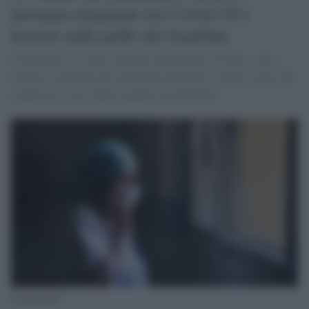
nessuna relazione tra Covid-19 e
lesioni sulla pelle dei bambini
Il fenomeno era stato segnalato dai pediatri di libera scelta
durante i momenti più caldi della pandemia in diversi paesi del
mondo ed è stato subito oggetto di attenzione.
Coronavirus