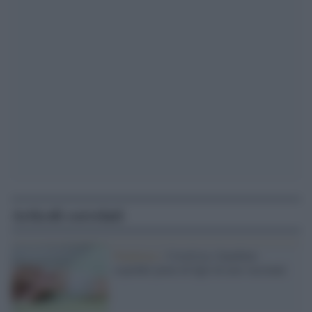
Articoli correlati
Pandemia /
Covid tra i bambini:
ospedali pieni di figli di non vaccinati