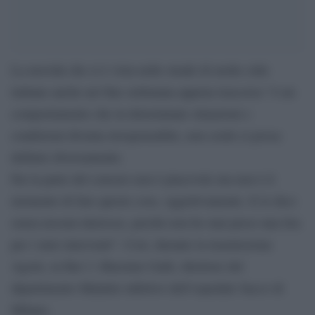
La movida che si è vista nelle strade di molte città
italiane anche nel fine settimana appena trascorso “è un
comportamento che in determinate situazioni e
condizioni diventa irresponsabile, non credo si possa
definire diversamente.
Far la parte del censore non è piacevole ma non è il
momento di fare queste cose, oggettivamente. E lo dico
senza nessun interesse, perché non ho mai preso una lira
per i miei interventi”. Così, durante la trasmissione
Agorà, su Rai 3, Massimo Galli, direttore del
dipartimento Malattie infettive dell’ospedale Sacco di
Milano.