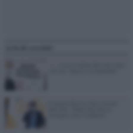
Articoli correlati
Cei /
I vescovi italiani durissimi contro
i No Vax: "Egoisti e irresponsabili"
Il ministro Boccia si dice scioccato
dalle folle: "Hanno fatto bene in
Germania a fare il lockdown"