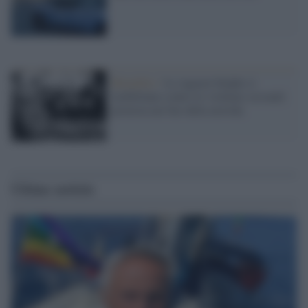
Bruxelles /
Le ragazze belghe si
mobilitano contro le violenze sessuali:
protesta nei bar della movida
Ultime notizie