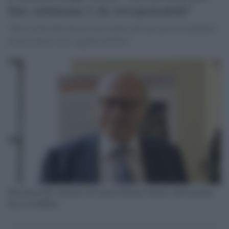
fine settimana è da irresponsabili"
"Far la parte del censore non è piacevole ma non è il momento
di fare queste cose, oggettivamente".
Massimo Galli, direttore del reparto Malattie infettive dell'ospedale
Sacco di Milano