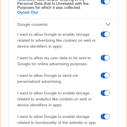
Personal Data that Is Unrelated with the
Purposes for which it was collected.
Opted Out
Syndication
Culture
Google consents
Salute
Globalist
I want to allow Google to enable storage
related to advertising like cookies on web or
Megachip
Globalscience
device identifiers in apps.
GiULia
Globalsport
I want to allow my user data to be sent to
Google for online advertising purposes.
Prima Pagina
I want to allow Google to send me
personalized advertising.
Giornale dello
Chi siamo
I want to allow Google to enable storage
Spettacolo
related to analytics like cookies on web or
Contributors
device identifiers in apps.
Wondernet
Facebook
I want to allow Google to enable storage
Giuliana Sgrena
related to functionality of the website or app.
Twitter