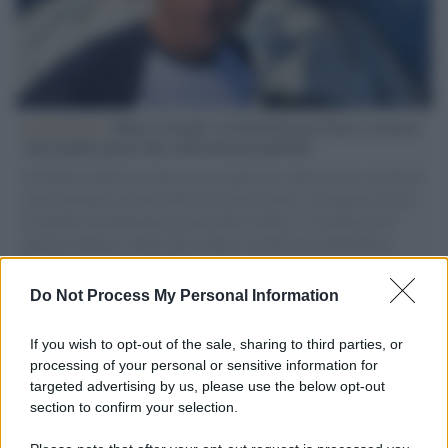
L'intervista /
Marco Croatti e la Flottilla per Gaza: le nostre
vele gonfie grazie alla sollevazione popolare
Il Senatore M5S racconta la sua esperienza sulle barche cariche di
aiuti umanitari assalite dall'esercito israeliano. Una guerra atroce,
il tentativo di disumanizzazione delle vittime, il servilismo del
governo italiano e degli altri europei, il ritorno al colonialismo.
L'importanza dei movimenti.
Do Not Process My Personal Information
Perché i centri di intrattenimento per famiglie investono in
attrazioni ad alta tecnologia
If you wish to opt-out of the sale, sharing to third parties, or
processing of your personal or sensitive information for
targeted advertising by us, please use the below opt-out
section to confirm your selection.
Il conflitto /
La mafia russa e l'arma del caos