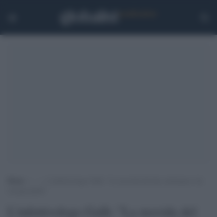
Home
>
.
>
L’infettivologo Galli: “La movida del fine settimana è da
irresponsabili”
L'infettivologo Galli: "La movida del