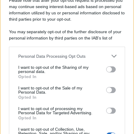
Please note that after your opt-out request is processed you
may continue seeing interest-based ads based on personal
information utilized by us or personal information disclosed to
third parties prior to your opt-out.
Tel Aviv /
Netanyahu si smarca da Trump: "Israele farà tutto
You may separately opt-out of the further disclosure of your
quello che è necessario per la sua sicurezza"
personal information by third parties on the IAB’s list of
downstream participants.
Personal Data Processing Opt Outs
This information may also be disclosed by us to third parties
La riflessione /
Pace, disarmo e Ucraina: il centrosinistra
on the IAB’s List of Downstream Participants that may further
I want to opt-out of the Sharing of my
non trasformi il riarmo europeo in una battaglia interna per
disclose it to other third parties.
personal data.
le primarie
Opted In
Please note that this website/app uses one or more Google
services and may gather and store information including but
I want to opt-out of the Sale of my
Personal Data.
not limited to your visit or usage behaviour. You may click to
Opted In
grant or deny consent to Google and its third-party tags to
use your data for below specified purposes in below Google
I want to opt-out of processing my
consent section.
Personal Data for Targeted Advertising.
Opted In
I want to opt-out of Collection, Use,
Retention, Sale, and/or Sharing of my