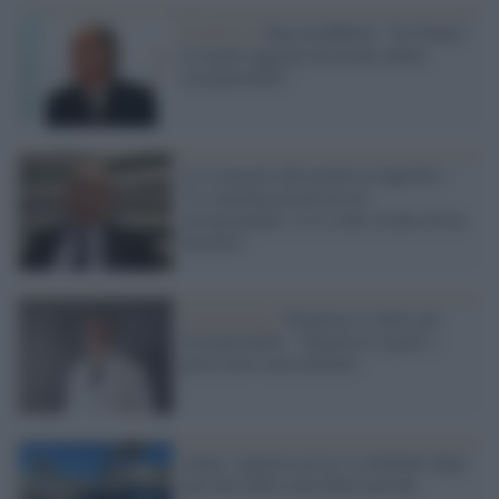
Covid-19 /
Zaia arrabbiato: "In Veneto
le regole aggirate da alcuni infetti
irresponsabili"
Lo sconcerto del professor Ippolito:
"Le manifestazioni di ieri
irresponsabili, c'è il reale rischio di un
focolaio"
Coronavirus /
Pregliasco contro gli
irresponsabili: "Seguite le regole, i
posti letto sono limitati"
Anzio, ragazzo ucciso a coltellate dopo
una line nella zona della movida