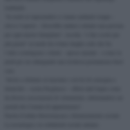
lombardo.
“In molti al supermarket ci stanno andando troppo –
rileva l’esperto – Dovrebbe andarci soltanto una persona
per ogni nucleo famigliare”, ricorda, “e fare scorte per
più giorni” in modo da evitare lunghe code che fra
l’altro costringono i clienti – spesso anziani – a stare in
piedi per ore allungando una rischiosa permanenza fuori
casa.
“Invito a sfruttare al massimo i servizi di consegna a
domicilio – esorta Pregliasco – offerti dall’Anpas come
da diverse associazioni di volontariato, informandosi sui
portali dei Comuni di appartenenza”.
Parola d’ordine #iorestoacasa e distanziamento sociale.
La tecnologia e la solidarietà sociale aiutano.