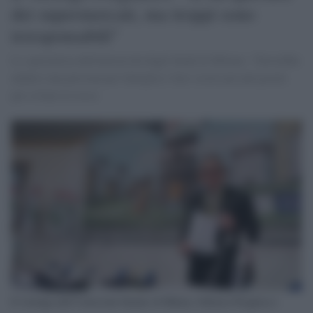
dei supermercati, ma troppi sono
irresponsabili"
Lo specialista dell'università degli Studi di Milano: "Dovrebbe
andarci una persona per famiglia e fare scorte per più giorni
per evitare le resse
Il virologo dell’Università Statale di Milano, Fabrizio Pregliasco