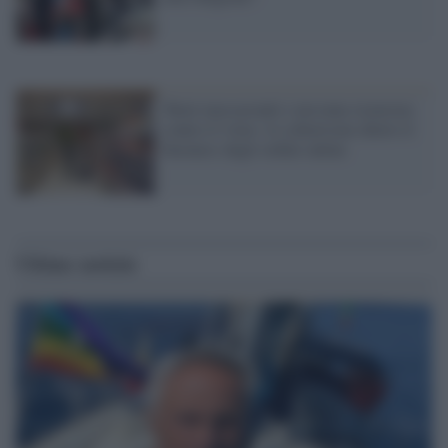
Turni massacranti e nessuna sicurezza
contro il virus: lo schiavismo dietro il
business degli ordini online
Ultime notizie