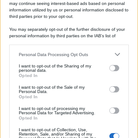
may continue seeing interest-based ads based on personal
information utilized by us or personal information disclosed to
third parties prior to your opt-out.
Il ricordo /
Quando Guccini raccontava le "Cronache
You may separately opt-out of the further disclosure of your
epafaniche": l'intervista all'artista che si definiva un
personal information by third parties on the IAB’s list of
'narratore'
downstream participants.
Personal Data Processing Opt Outs
This information may also be disclosed by us to third parties
Lo studio /
Disinformazione russa e destra: anche la
on the IAB’s List of Downstream Participants that may further
I want to opt-out of the Sharing of my
macchina propagandistica di Putin dietro la crisi di Ceuta
disclose it to other third parties.
personal data.
Opted In
Please note that this website/app uses one or more Google
services and may gather and store information including but
I want to opt-out of the Sale of my
Personal Data.
not limited to your visit or usage behaviour. You may click to
Opted In
grant or deny consent to Google and its third-party tags to
use your data for below specified purposes in below Google
I want to opt-out of processing my
consent section.
Personal Data for Targeted Advertising.
Opted In
I want to opt-out of Collection, Use,
Retention, Sale, and/or Sharing of my