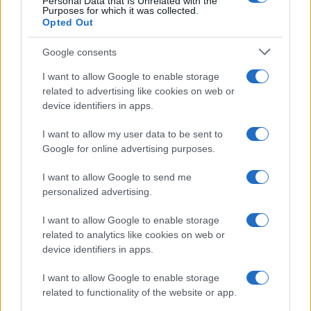
Personal Data that Is Unrelated with the
Purposes for which it was collected.
Opted Out
Syndication
Culture
Google consents
Salute
Globalist
I want to allow Google to enable storage
related to advertising like cookies on web or
Megachip
Globalscience
device identifiers in apps.
GiULia
Globalsport
I want to allow my user data to be sent to
Google for online advertising purposes.
Prima Pagina
I want to allow Google to send me
personalized advertising.
Giornale dello
Chi siamo
I want to allow Google to enable storage
Spettacolo
related to analytics like cookies on web or
Contributors
device identifiers in apps.
Wondernet
Facebook
I want to allow Google to enable storage
Giuliana Sgrena
related to functionality of the website or app.
Twitter