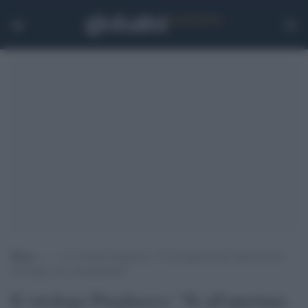
Home
>
.
>
Il virologo Pregliasco: “Sì all’apertura dei supermercati,
ma troppi sono irresponsabili”
Il virologo Pregliasco: "Sì all'apertura