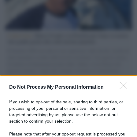
L'intervista /
Marco Croatti e la Flottilla per Gaza: le nostre
vele gonfie grazie alla sollevazione popolare
Il Senatore M5S racconta la sua esperienza sulle barche cariche di
aiuti umanitari assalite dall'esercito israeliano. Una guerra atroce,
il tentativo di disumanizzazione delle vittime, il servilismo del
governo italiano e degli altri europei, il ritorno al colonialismo.
L'importanza dei movimenti.
Do Not Process My Personal Information
L'attesa /
Un estate di calcio: tra Mondiali e Serie A
If you wish to opt-out of the sale, sharing to third parties, or
processing of your personal or sensitive information for
targeted advertising by us, please use the below opt-out
section to confirm your selection.
Musica /
Al maestro Francesco Guccini
Please note that after your opt-out request is processed you