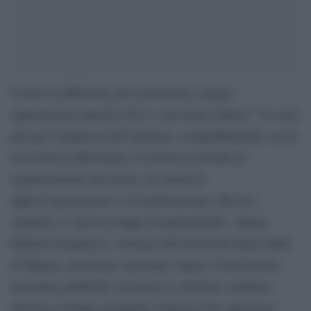
Contro la diffusione del coronavirus, meglio
supermercati operativi h24 o con orario ridotto? “Io sono
più per l’ampiezza dell’apertura, compatibilmente con la
necessità di efficientare il sistema in termini di
organizzazione del lavoro, di catena di
approvvigionamento e di sanitizzazione. Ma fra i
cittadini c’è ancora troppa irresponsabilità”, spiega
Fabrizio Pregliasco, virologo dell’università degli Studi
di Milano, presidente nazionale Anpas (Associazione
nazionale pubbliche assistenze) e direttore sanitario
dell’Irccs Istituto ortopedico Galeazzi del capoluogo