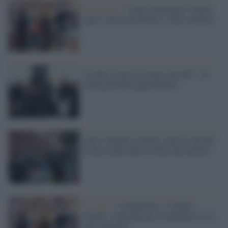
Emergenza /
Come funzionano i buoni
spesa: chi ne ha diritto e come ottenerli
Al Sud si teme la rivolta, gli 007: "La
mafia potrebbe approfittarne"
Cibo, trasporti, edicole: tutte le attività
escluse dalla nuova stretta del governo
Covid19 /
Coronavirus, il Veneto
chiude i supermercati la domenica. E le
altre Regioni?