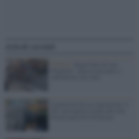
Articoli correlati
Pandemia /
Regno Unito nel caos
'Pingdemic': manca il personale e i
supermercati sono vuoti
Controlli dei Nas nei supermercati: il
18% non rispetta le norme anti virus.
Trovate tracce di Covid nei pos