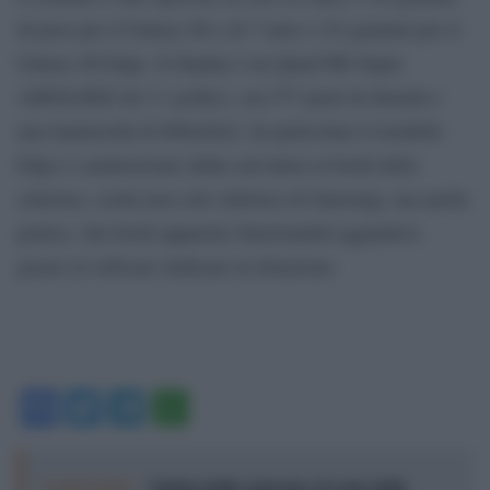
di peso per il Galaxy S6 e di 7 mm e 132 grammi per il
Galaxy S6 Edge. Il display è un Quad HD Super
AMOLDED da 5.1 pollici, con 577 pixel di densità e
una luminosità di 600cd/m2. In particolare il modello
Edge è caratterizzato dalla curvatura ai bordi dello
schermo, scelta non solo stilistica di Samsung, ma anche
pratica. Sui bordi appaiono funzionalità aggiuntive
grazie al software dedicato in dotazione.
Facebook
Twitter
Telegram
WhatsApp
Leggi anche:
Schiavi dello schermo: il costo della