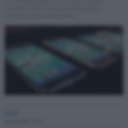
La risposta agli iPhone 6 arriva con questi due nuovi
smartphone, dotati di una scocca in alluminio 6013,
solitamente utilizzato nell'aeronautica.
Desk3
10 Aprile 2015 - 22.22