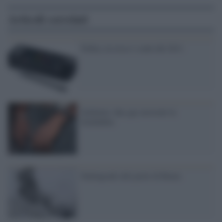
Articoli correlati
Nokia, in rosso i conti del 2011
Sodomia: due gay arrestati in
Zimbabwe
Stalingrado alle porte di Roma