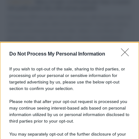
L'intervista /
Marco Croatti e la Flottilla per Gaza: le nostre
vele gonfie grazie alla sollevazione popolare
Il Senatore M5S racconta la sua esperienza sulle barche cariche di
aiuti umanitari assalite dall'esercito israeliano. Una guerra atroce,
il tentativo di disumanizzazione delle vittime, il servilismo del
governo italiano e degli altri europei, il ritorno al colonialismo.
L'importanza dei movimenti.
Do Not Process My Personal Information
Palestina /
Il Board of Peace di Trump assegna il primo
contratto per un rudimentale avamposto militare a Gaza
If you wish to opt-out of the sale, sharing to third parties, or
processing of your personal or sensitive information for
targeted advertising by us, please use the below opt-out
section to confirm your selection.
L'evento /
La Sila diventa un palcoscenico naturale: nasce “A
Farla Amare Comincia Tu – Opera Sila”
Please note that after your opt-out request is processed you
may continue seeing interest-based ads based on personal
information utilized by us or personal information disclosed to
third parties prior to your opt-out.
Il ricordo /
Le radici di Francesco Guccini
You may separately opt-out of the further disclosure of your