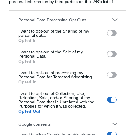
personal information by third parties on the IAB’s list of
downstream participants.
Personal Data Processing Opt Outs
This information may also be disclosed by us to third parties
L'anniversario /
90 anni di Yves Saint Laurent, tra moda e
on the IAB’s List of Downstream Participants that may further
I want to opt-out of the Sharing of my
scandali
disclose it to other third parties.
personal data.
Opted In
Please note that this website/app uses one or more Google
services and may gather and store information including but
I want to opt-out of the Sale of my
Personal Data.
not limited to your visit or usage behaviour. You may click to
Opted In
grant or deny consent to Google and its third-party tags to
use your data for below specified purposes in below Google
I want to opt-out of processing my
consent section.
Personal Data for Targeted Advertising.
Opted In
I want to opt-out of Collection, Use,
Retention, Sale, and/or Sharing of my
Personal Data that Is Unrelated with the
Purposes for which it was collected.
Opted Out
Syndication
Culture
Google consents
Salute
Globalist
I want to allow Google to enable storage