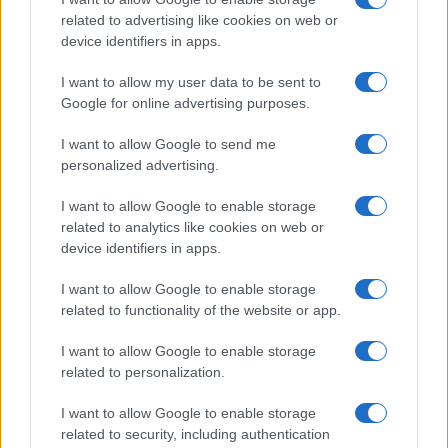
related to advertising like cookies on web or
Megachip
Globalscience
device identifiers in apps.
GiULia
Globalsport
I want to allow my user data to be sent to
Google for online advertising purposes.
Prima Pagina
I want to allow Google to send me
personalized advertising.
Giornale dello
Chi siamo
I want to allow Google to enable storage
Spettacolo
related to analytics like cookies on web or
Contributors
device identifiers in apps.
Wondernet
Facebook
I want to allow Google to enable storage
Giuliana Sgrena
related to functionality of the website or app.
Twitter
I want to allow Google to enable storage
Google News
related to personalization.
Mastodon
I want to allow Google to enable storage
related to security, including authentication
Cookie Policy