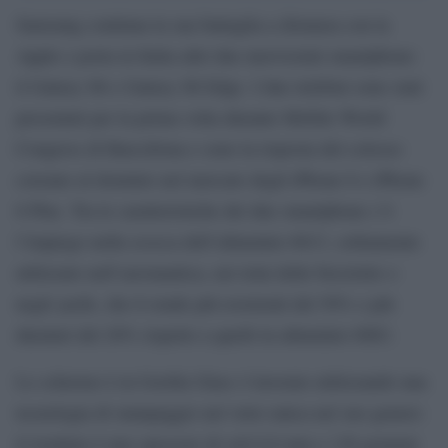
Samsung continua la sua battaglia a distanza con la
Apple e porta in Italia altri due nuovissimi smartphone:
il Galaxy S6 e Galaxy S6 Edge. I due telefoni sono stati
presentati per la prima volta durante Mobile World
Congress di Barcellona e sono la risposta del colosso
coreano al dominio nel mercato degli iPhone 6 e iPhone
6 Plus. Tra le caratteristiche dei due smartphone c’è
l’impiego nella scocca dell’alluminio 6013, solitamente
utilizzato nell’aeronautica, nei telai delle biciclette o
negli yacht, che li rende più resistenti del 50% e più
duraturi del 20% rispetto a quelli in alluminio 6063.
Lo schermo è in Gorilla Glass 4 lavorato utilizzando una
tecnologia di stampaggio nel vetro unica nel suo genere:
il risultato è uno spessore di soli 6,8 mm e 138 grammi