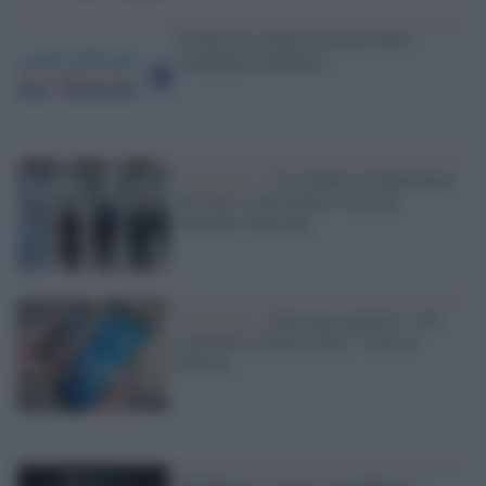
Il Marocco cederà le azioni della
compagnia telefonica
Tecnologia /
Usa, Biden e l'importanza
dei chip: il presidente visita un
impianto Samsung
Tecnologia /
Samsung ammette: a far
esplodere i Galaxy Note 7 sono le
batterie
Blackberry, il nuovo smartphone è