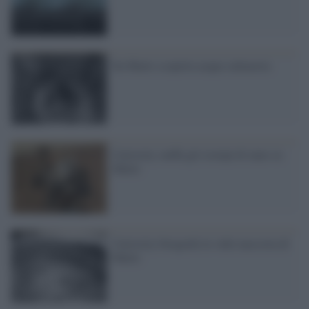
Su Marte scoperta acqua salmastra
Curiosity sniffa gli isotopi di xeno su
Marte
Curiosity fotografa la valle nascosta di
Marte