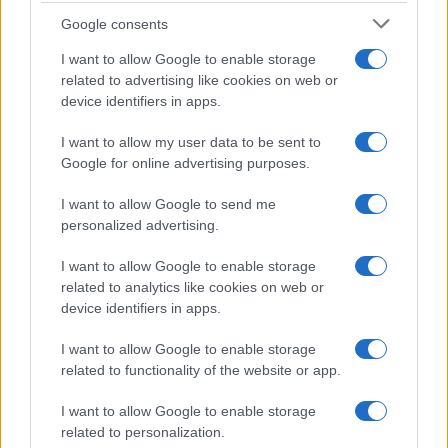
Syndication
Culture
Google consents
Salute
Globalist
I want to allow Google to enable storage
related to advertising like cookies on web or
Megachip
Globalscience
device identifiers in apps.
GiULia
Globalsport
I want to allow my user data to be sent to
Google for online advertising purposes.
Prima Pagina
I want to allow Google to send me
personalized advertising.
Giornale dello
Chi siamo
I want to allow Google to enable storage
Spettacolo
related to analytics like cookies on web or
Contributors
device identifiers in apps.
Wondernet
Facebook
I want to allow Google to enable storage
Giuliana Sgrena
related to functionality of the website or app.
Twitter
I want to allow Google to enable storage
Google News
related to personalization.