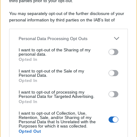
third parties prior to your opt-out.
Musica /
Al maestro Francesco Guccini
You may separately opt-out of the further disclosure of your
personal information by third parties on the IAB’s list of
downstream participants.
Personal Data Processing Opt Outs
This information may also be disclosed by us to third parties
Il ricordo /
Quando Guccini raccontava le "Cronache
on the IAB’s List of Downstream Participants that may further
I want to opt-out of the Sharing of my
epafaniche": l'intervista all'artista che si definiva un
disclose it to other third parties.
personal data.
'narratore'
Opted In
Please note that this website/app uses one or more Google
services and may gather and store information including but
I want to opt-out of the Sale of my
Personal Data.
not limited to your visit or usage behaviour. You may click to
Opted In
grant or deny consent to Google and its third-party tags to
use your data for below specified purposes in below Google
I want to opt-out of processing my
consent section.
Personal Data for Targeted Advertising.
Opted In
I want to opt-out of Collection, Use,
Retention, Sale, and/or Sharing of my
Personal Data that Is Unrelated with the
Purposes for which it was collected.
Opted Out