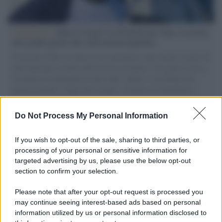
L'intervista /
Marco Croatti e la Flottilla per Gaza: le nostre
vele gonfie grazie alla sollevazione popolare
Il Senatore M5S racconta la sua esperienza sulle barche cariche di
aiuti umanitari assalite dall'esercito israeliano. Una guerra atroce,
il tentativo di disumanizzazione delle vittime, il servilismo del
governo italiano e degli altri europei, il ritorno al colonialismo.
L'importanza dei movimenti.
Do Not Process My Personal Information
Imperialismo /
Petrolio e prepotenze di Trump: una società
legata a 'Donald' vuole perforare la Groenlandia senza
If you wish to opt-out of the sale, sharing to third parties, or
autorizzazione
processing of your personal or sensitive information for
targeted advertising by us, please use the below opt-out
section to confirm your selection.
L'attesa /
Un estate di calcio: tra Mondiali e Serie A
Please note that after your opt-out request is processed you
may continue seeing interest-based ads based on personal
information utilized by us or personal information disclosed to