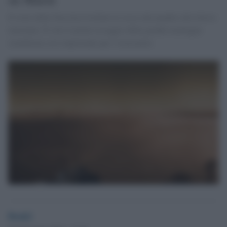
Il rover della Nasa ha trivellato le rocce alle pendici del rilievo
marziano. È solo il primo assaggio della grande montagna
stratificata così importante per i ricercatori.
Desk2