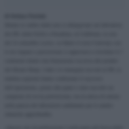
di Stefano Parisini
Mentre le ombre della sera si allungavano sui laboratory
del JPL della NASA a Pasadena, in California, la sera
del 24 settembre scorso, su Marte il rover Curiosity con
il suo trapano a percussione si apprestava a trivellare 6,7
centimetri dentro una formazione rocciosa alle pendici
del Mount Sharp. I dati e le immagini ricevuti al JPL la
mattina seguente hanno confermato il successo
dell’operazione, grazie alla quale è stato raccolto un
campione di roccia polverizzata, ora in attesa di entrare
nella pancia del laboratorio ambulante per le analisi
chimiche approfondite.
«Questo sito di perforazione è nella parte più bassa dello