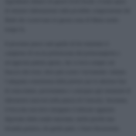
ingredienti chimici di questi rivoli fossili, il team spera
di ottenere informazioni sulla possibile composizione dei
fluidi che scorrevano in questa zona di Marte molto
tempo fa.
Il prossimo passo sarà quello di far transitare il
campione di roccia polverizzata dal portacampioni a
un’apposita paletta aperta, che si trova sempre sul
braccio del rover, dove può essere visivamente valutata
l’adeguata consistenza della polvere per le ulteriori fasi
di setacciatura, porzionatura e consegna agli strumenti di
laboratorio nascosti nella pancia di Curiosity. Insomma,
il boccone non deve intoppare il delicato apparato
digerente della sonda marziana, anche perché una
lavanda gastrica, da quelle parti, è fuori discussione.