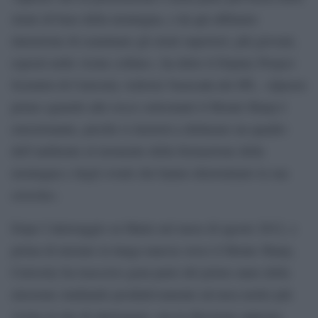
strato di base della montagna, e da qui abbiamo
intenzione di esaminare gli strati superiori, più giovani,
esposti nelle vicine colline», ha detto il Deputy Project
Scientist di Curiosity Ashwin Vasavada del JPL. «Questo
primo sguardo alle rocce sottostanti il Mount Sharp è
emozionante, perché si inizierà a delineare un quadro
dell’ambiente al momento della formazione della
montagna e degli eventi che hanno determinato la sua
crescita».
Dopo l’atterraggio su Marte nel mese di agosto 2012, e
prima di iniziare la lunga marcia verso il Monte Sharp,
Curiosity ha trascorso gran parte del primo anno della
missione studiando produttivamente un’area molto più
vicina al sito di atterraggio, ma in direzione opposta,