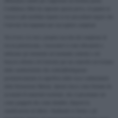
abbastanza stabile per sopportare un foratura piena.
Confidence Hills ha superato questa prova, in quanto la
roccia è più morbida rispetto ai tre precedenti targets che
Curiosity ha trapanato per raccogliere campioni.
Tra il test e la vera e propria raccolta del campione di
roccia polverizzata, i ricercatori si sono sbizzarriti a
utilizzare gli strumenti sul montante centrale e sul
braccio robotico di Curiosity per un controllo ravvicinato
delle caratteristiche che contraddistinguono
geometricamente la superficie delle rocce sedimentarie
della formazione Murray. Queste tracce sono formate da
accumuli di materiali resistenti, che si presentano sia
come grappoli che come dendriti, disposti in
ramificazioni ad albero. Studiando le forme e gli