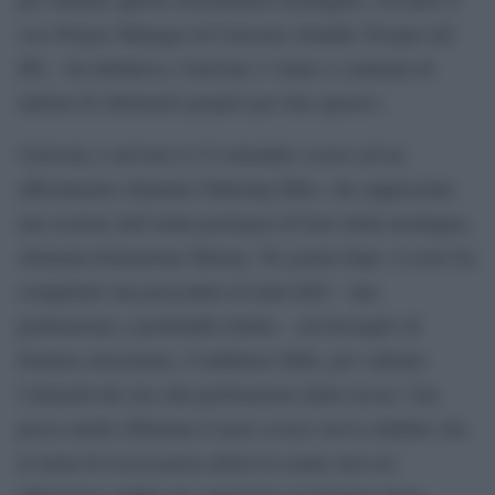
vice Project Manager di Curiosity Jennifer Trosper del
JPL. «In definitiva, Curiosity è volato a centinaia di
milioni di chilometri proprio per fare questo».
Curiosity è arrivato il 19 settembre scorso ad un
affioramento chiamato Pahrump Hills, che rappresenta
una sezione dell’unità geologica di base della montagna,
chiamata formazione Murray. Tre giorni dopo, il rover ha
completato una procedura di mini-drill – una
perforazione a profondità ridotta – sul bersaglio di
foratura selezionato, Confidence Hills, per valutare
l’idoneità del sito alla perforazione della roccia. Una
prova simile effettuata il mese scorso aveva stabilito che
la lastra di roccia presa allora in esame non era