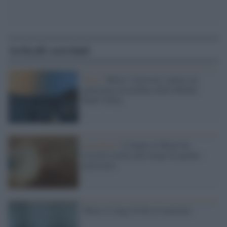
Articoli correlati
Nasa /
Marte: Curiosity cattura un
panorama mozzafiato della Marker
Band Valley
La ricerca /
L'acqua su Marte ha
resistito molto più tempo di quanto
ipotizzato
Marte si tinge di blu al tramonto