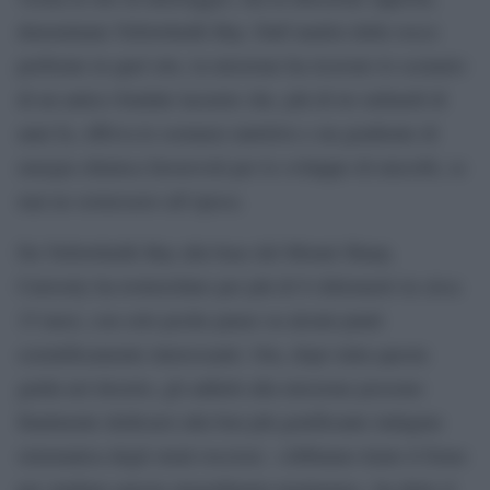
denominata Yellowknife Bay. Dall’analisi delle rocce
perforate in quel sito, la missione ha ricavato lo scenario
di un antico fondale lacustre che, più di tre miliardi di
anni fa, offriva le sostanze nutritive e un gradiente di
energia chimica favorevoli per lo sviluppo di microbi, se
mai ne esistessero all’epoca.
Da Yellowknife Bay alla base del Mount Sharp,
Curiosity ha trotterellato per più di 8 chilometri in circa
15 mesi, con solo poche pause su alcuni punti
scientificamente interessanti. Ora, dopo tutta questa
guida nel deserto, gli addetti alla missione possono
finalmente dedicarsi alla ben più gratificante indagine
sistematica degli strati rocciosi. «Abbiamo tirato il freno
per studiare questa straordinaria montagna», ha detto il