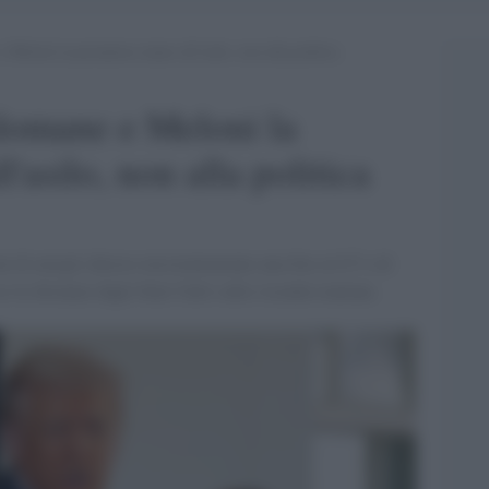
Meloni la permalosa siamo all’asilo, non alla politica
lomane e Meloni la
'asilo, non alla politica
di avergli chiesto insistentemente una foto al G7 e di
o le distanze dagli Stati Uniti sulla vicenda iraniana.