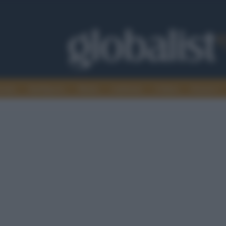
omia
Intelligence
Media
Ambiente
Cultura
Scienza