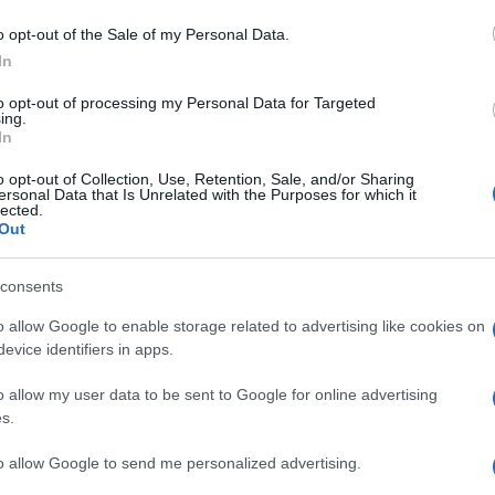
Meloni di avergli chiesto insistentemente una
o opt-out of the Sale of my Personal Data.
polarità dopo aver preso le distanze dagli Stati
In
andando male in Italia in termini di popolarità…”
to opt-out of processing my Personal Data for Targeted
nno sconfitto militarmente l’Iran, vuole tornare a
ing.
In
‘numeri’. No grazie!!!”, ha scritto il presidente
Ulti
o opt-out of Collection, Use, Retention, Sale, and/or Sharing
ersonal Data that Is Unrelated with the Purposes for which it
lected.
Out
a immediatamente: “Presidente Trump, questi
 insensati…” fino alla stoccata finale: “Le
consents
a”.
o allow Google to enable storage related to advertising like cookies on
evice identifiers in apps.
 problemi reali, non una riflessione strategica,
o allow my user data to be sent to Google for online advertising
 gara di ego tra un leader convinto che il mondo
s.
he non riesce a lasciar correre una provocazione.
L'int
Gaza:
to allow Google to send me personalized advertising.
solle
 tra due dei principali leader occidentali, c’è