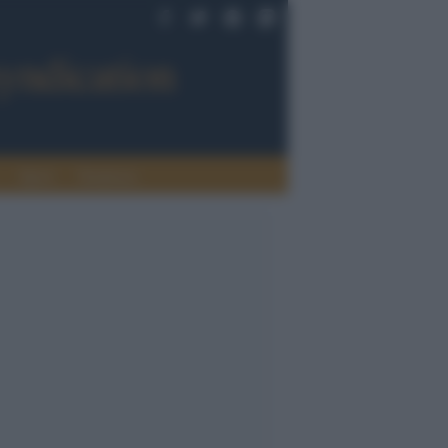
Sport
Tendenze