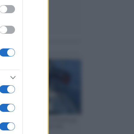
me notizie
ervista /
Marco Croatti e la Flottilla per
 le nostre vele gonfie grazie alla
vazione popolare