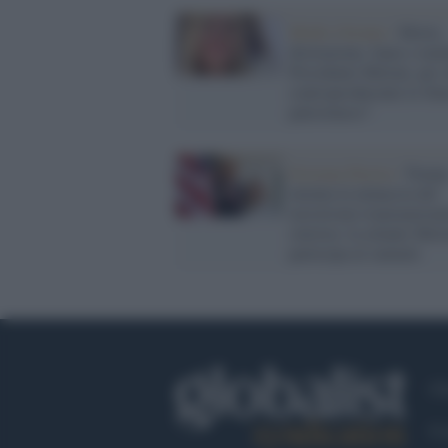
Medio Oriente /
Morte,
distruzione, fame e mala
Presidente Meloni, per c
controproducente lo Sta
palestinese?
Estrema Destra /
Trum
inventa la minaccia del
terrorismo transnaziona
sinistra: la zelante Mel
partecipa al summit
Ch
Co