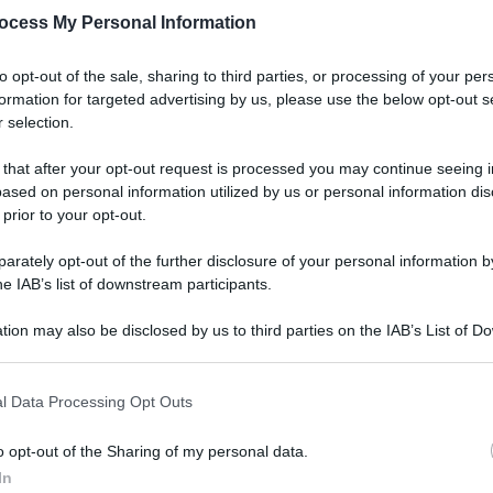
ocess My Personal Information
to opt-out of the sale, sharing to third parties, or processing of your per
formation for targeted advertising by us, please use the below opt-out s
 selection.
 that after your opt-out request is processed you may continue seeing i
ased on personal information utilized by us or personal information dis
 prior to your opt-out.
e pensa di essere Napoleone, esattamente come
rately opt-out of the further disclosure of your personal information by
he IAB’s list of downstream participants.
-
tion may also be disclosed by us to third parties on the IAB’s List of 
uerre, crisi e tensioni che potrebbero
 that may further disclose it to other third parties.
 presidente degli Stati Uniti e la presidente del
 that this website/app uses one or more Google services and may gath
l Data Processing Opt Outs
ecciate sui social come due adolescenti in cerca
including but not limited to your visit or usage behaviour. You may click 
 to Google and its third-party tags to use your data for below specifi
o opt-out of the Sharing of my personal data.
ogle consent section.
In