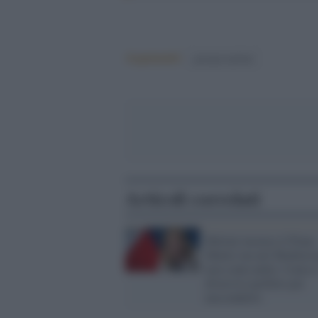
Argomenti:
giorgia meloni
Articoli correlati
Meloni incensa il Piano
Mattei ma nel Mediterr
non conta nulla: Ceuta i
diversivo perfetto per
nasconderlo