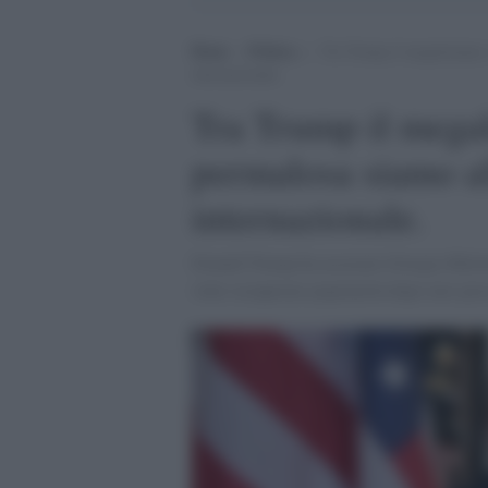
Home
>
Politica
>
Tra Trump il megalomane e 
internazionale.
Tra Trump il mega
permalosa siamo all
internazionale.
Donald Trump ha accusato Giorgia Meloni 
voler recuperare popolarità dopo aver pres