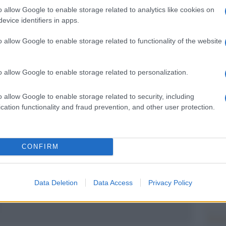
o allow Google to enable storage related to analytics like cookies on
Il Se
ra il megalomane e la permalosa, più che una
evice identifiers in apps.
barch
tendo a una lite da cortile. E il cortile,
dall'e
o allow Google to enable storage related to functionality of the website
tentat
.
servil
europ
orsivo giornalistico: tesi subito, pochi fatti
o allow Google to enable storage related to personalization.
dei m
 serve partire dalla creazione del mondo.
o allow Google to enable storage related to security, including
Pales
cation functionality and fraud prevention, and other user protection.
asseg
rudi
pp
CONFIRM
L'eve
natu
– Ope
Data Deletion
Data Access
Privacy Policy
no Mattei ma nel Mediterraneo non conta nulla: Ceuta
Il ri