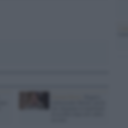
L'ann
Laure
Estrema Destra /
Roggero,
aneo
imbarazzante Meloni: parole
l
che sdoganano la legittimità
di uccidere dopo aver subito
un reato