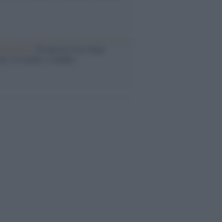
iversario /
90 anni di Yves Saint
nt, tra moda e scandali