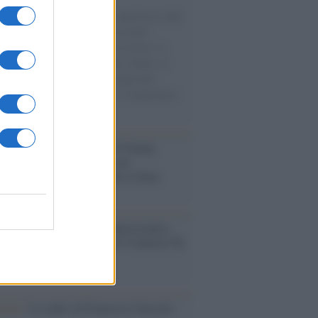
natore M5S racconta la sua esperienza sulle
e cariche di aiuti umanitari assalite
sercito israeliano. Una guerra atroce, il
ivo di disumanizzazione delle vittime, il
ismo del governo italiano e degli altri
ei, il ritorno al colonialismo. L'importanza
ovimenti.
tina /
Il Board of Peace di Trump
na il primo contratto per un
mentale avamposto militare a Gaza
nto /
La Sila diventa un palcoscenico
rale: nasce “A Farla Amare Comincia Tu
ra Sila”
cordo /
Le radici di Francesco Guccini