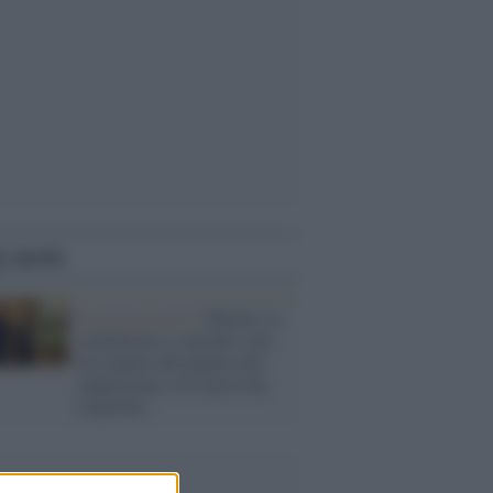
i anche
Estrema Destra /
Meloni: la
solidarietà si concede a chi
ha rispetto del popolo che
rappresenta e lei non lo ha
rispettato