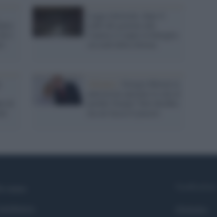
Legge elettorale, dopo il
ttie:
tonfo del governo alla
hi è
Camera si riapre la battaglia
to
sui nodi della riforma
p
Alleanze /
Giorgia Meloni la
patriota ha spezzato le reni al
le di
perfido Trump? Totò direbbe:
oni
ma mi faccia il piacere
Syndication
i siamo
ntributors
Globalist