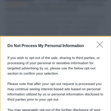
L'intervista /
Marco Croatti e la Flottilla per Gaza: le nostre
vele gonfie grazie alla sollevazione popolare
Il Senatore M5S racconta la sua esperienza sulle barche cariche di
aiuti umanitari assalite dall'esercito israeliano. Una guerra atroce,
il tentativo di disumanizzazione delle vittime, il servilismo del
governo italiano e degli altri europei, il ritorno al colonialismo.
L'importanza dei movimenti.
Do Not Process My Personal Information
Musica /
Al maestro Francesco Guccini
If you wish to opt-out of the sale, sharing to third parties, or
processing of your personal or sensitive information for
targeted advertising by us, please use the below opt-out
section to confirm your selection.
Il ricordo /
Quando Guccini raccontava le "Cronache
epafaniche": l'intervista all'artista che si definiva un
Please note that after your opt-out request is processed you
'narratore'
may continue seeing interest-based ads based on personal
information utilized by us or personal information disclosed to
third parties prior to your opt-out.
Lo studio /
Disinformazione russa e destra: anche la
You may separately opt-out of the further disclosure of your