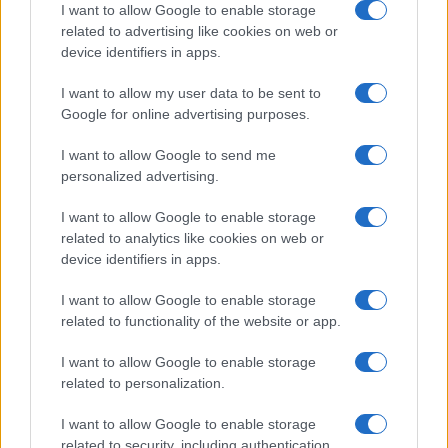
Salute
Globalist
I want to allow Google to enable storage
related to advertising like cookies on web or
Megachip
Globalscience
device identifiers in apps.
GiULia
Globalsport
I want to allow my user data to be sent to
Google for online advertising purposes.
Prima Pagina
I want to allow Google to send me
personalized advertising.
Giornale dello
Chi siamo
I want to allow Google to enable storage
Spettacolo
related to analytics like cookies on web or
Contributors
device identifiers in apps.
Wondernet
Facebook
I want to allow Google to enable storage
Giuliana Sgrena
related to functionality of the website or app.
Twitter
I want to allow Google to enable storage
Google News
related to personalization.
Mastodon
I want to allow Google to enable storage
related to security, including authentication