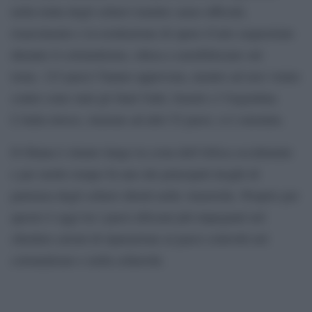
nella tratta degli schiavi tramite cause ufficiali,
risarcimento e la restituzione di opere d’arte sequestrate
durante il colonialismo, oltrea a sensibilizzare sul
tema. 123 paesi l’hanno approvata, mentre ad aver votato
contro sono stati gli Stati Uniti, Israele e l’Argentina.
L’italia invece, insieme ad altri 52 paesi, si è astenuta.
Il Ghana è situato lungo la costa dell’Africa occidentale
e per molto tempo fu uno dei principali luoghi di
partenza degli schiavi diretti nelle Americhe. Proprio per
questo è oggi tra i paesi africani più impegnati nel
chiedere azioni di riparazione ai paesi coinvolti nel
colonialismo e nella schiavitù.