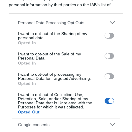
macchina propagandistica di Putin dietro la crisi di Ceuta
personal information by third parties on the IAB’s list of
downstream participants.
Personal Data Processing Opt Outs
This information may also be disclosed by us to third parties
Tendenze /
Sale il numero degli acquisti online in Europa e
on the IAB’s List of Downstream Participants that may further
I want to opt-out of the Sharing of my
aumentano le vendite di articoli second hand
disclose it to other third parties.
personal data.
Opted In
Please note that this website/app uses one or more Google
services and may gather and store information including but
I want to opt-out of the Sale of my
Personal Data.
not limited to your visit or usage behaviour. You may click to
Opted In
grant or deny consent to Google and its third-party tags to
use your data for below specified purposes in below Google
I want to opt-out of processing my
consent section.
Personal Data for Targeted Advertising.
Opted In
I want to opt-out of Collection, Use,
Retention, Sale, and/or Sharing of my
Personal Data that Is Unrelated with the
Purposes for which it was collected.
Opted Out
Syndication
Culture
Google consents