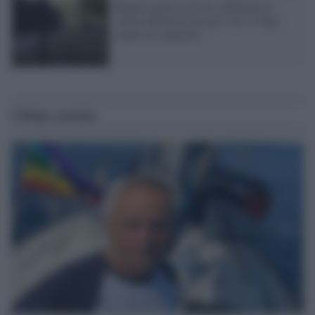
Rappresaglia razzista: abbattuta la
statua dall'attivista nero che si batte
contro la schiavitù
Ultime notizie