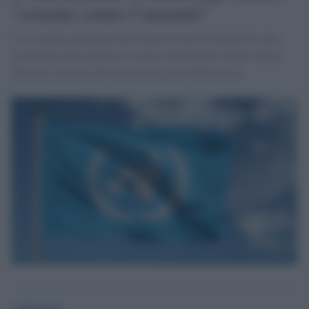
"crimine contro l’umanità"
L’Assemblea generale delle Nazioni Unite ha approvato una
risoluzione che qualifica la tratta transatlantica degli schiavi
africani come uno dei crimini più gravi della storia.
redazione