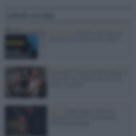
Articoli correlati
La giornata /
Sembrava un’ombra del
passato ma la schiavitù non è finita
Juneteenth e l’ipocrisia della libertà: la
schiavitù esiste ancora, ma con volti
nuovi e invisibili
Lecce /
Donne bulgare ridotte in
schiavitù e costrette a prostituirsi:
arrestati due uomini