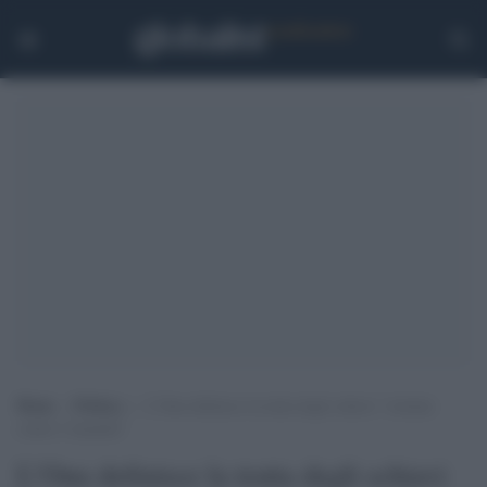
Home
>
Politica
>
L’Onu definisce la tratta degli schiavi “crimine
contro l’umanità”
L’Onu definisce la tratta degli schiavi