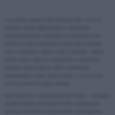
L’Assemblea generale delle Nazioni Unite, ovvero il
massimo organo rappresentativo e deliberativo
dell’organizzazione, ha adottato una risoluzione che
qualifica la tratta transatlantica degli schiavi africani
come «il più grave crimine contro l’umanità». Questo
perché i paesi colpiti da colonialismo e schiavitù ne
subiscono ancora oggi gli effetti, visibili nelle
disuguaglianze sociali, nella povertà e e nel razzismo
verso le persone di origine africana.
Tale risoluzione è stata proposta dal Ghana e incoraggia
gli stati membri delle Nazioni Unite a intraprendere
azioni per rimediare al loro possibile coinvolgimento