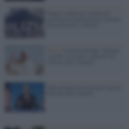
Ragazze vendute per seimila euro:
sgominata un'organizzazione criminale
di prostituzione e schiavitù
Chiesa /
Il monito del Papa: "Sfruttare
i giovani con la nuova schiavitù è un
crimine contro l'umanità"
Biden dichiara festa nazionale il giorno
della fine della schiavitù