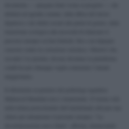
documento — spiegano fonti vicine al progetto — che
definirà un’agenda comune: dalla difesa del lavoro
dignitoso e dei diritti sociali alla parità di genere, dalla
transizione ecologica alla necessità di rilanciare il
percorso europeo su basi federali, fino a un impegno
concreto contro la corruzione sistemica. Obiettivi che,
secondo l’ex premier, devono diventare la piattaforma
condivisa per chiunque voglia contrastare l’attuale
maggioranza.
Il riferimento al pensiero del politologo ugandese
Mahmood Mamdani non è ornamentale. D’Alema vede
nella lettura postcoloniale dell’intellettuale africano una
chiave per interpretare il presente europeo: “La
decolonizzazione non è finita”, afferma, denunciando