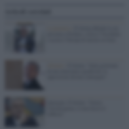
Articoli correlati
La polemica /
D’Alema difende la sua
presenza a Pechino, critica l’Occidente
e accusa l’Europa di inerzia su Gaza
Alleanze /
D'Alema: "Italia governata
da una minoranza sgradevole, le
opposizioni devono convergere"
Qatargate, D'Alema: "Giusta
l'intransigenza, io non faccio il
lobbista"