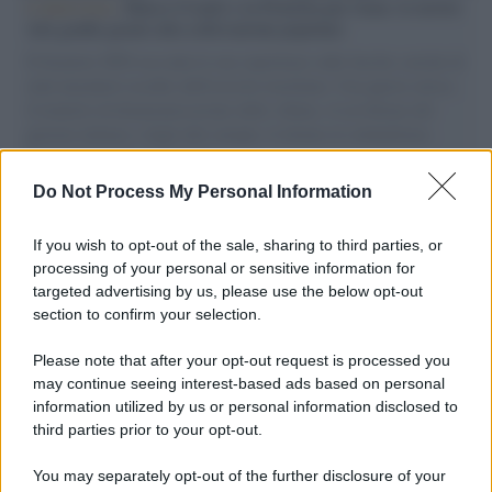
L'intervista /
Marco Croatti e la Flottilla per Gaza: le nostre
vele gonfie grazie alla sollevazione popolare
Il Senatore M5S racconta la sua esperienza sulle barche cariche di
aiuti umanitari assalite dall'esercito israeliano. Una guerra atroce,
il tentativo di disumanizzazione delle vittime, il servilismo del
governo italiano e degli altri europei, il ritorno al colonialismo.
L'importanza dei movimenti.
Do Not Process My Personal Information
Tel Aviv /
La “vittoria totale” di Israele significa una guerra
senza fine
If you wish to opt-out of the sale, sharing to third parties, or
processing of your personal or sensitive information for
targeted advertising by us, please use the below opt-out
section to confirm your selection.
Vangelo /
La vita si intreccia con le paure come il giorno
succede alla notte
Please note that after your opt-out request is processed you
may continue seeing interest-based ads based on personal
information utilized by us or personal information disclosed to
third parties prior to your opt-out.
La scoperta /
Oplontis, le vittime dell’eruzione del Vesuvio
You may separately opt-out of the further disclosure of your
furono più numerose del previsto