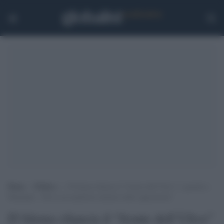
Home
>
Politica
>
D’Alema rilancia il “fronte dell’Ulivo” e guarda a
Mamdani: “Serve un manifesto unitario delle opposizioni”
D’Alema rilancia il “fronte dell’Ulivo”