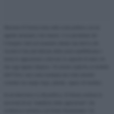
Massimo D’Alema torna sulla scena politica con un
appello destinato a far rumore. L’ex presidente del
Consiglio vede nel momento attuale una deriva che
ricorda le fasi più delicate della storia repubblicana e
invita le opposizioni a ritrovare la capacità di unire ciò
che oggi appare disperso. Un ritorno esplicito al modello
dell’Ulivo, non come nostalgia ma come metodo:
costruire un campo largo, plurale, capace di incidere.
la Repubblica
In un’intervista a
, D’Alema sostiene la
necessità di un “manifesto delle opposizioni” che
restituisca coerenza a un fronte frammentato. Un