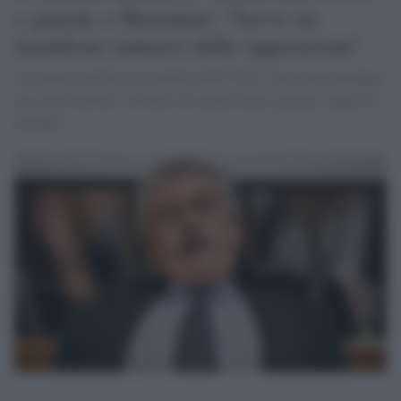
e guarda a Mamdani: “Serve un
manifesto unitario delle opposizioni”
Un ritorno esplicito al modello dell’Ulivo, non come nostalgia
ma come metodo: costruire un campo largo, plurale, capace di
incidere.