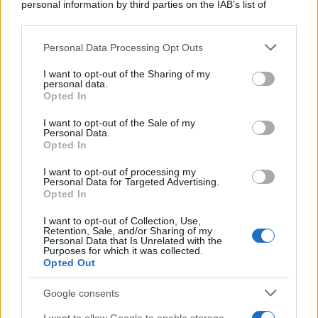
personal information by third parties on the IAB’s list of
downstream participants.
Personal Data Processing Opt Outs
This information may also be disclosed by us to third parties
Il medagliere /
Europei di nuoto: Pellecani guida una super
on the IAB’s List of Downstream Participants that may further
I want to opt-out of the Sharing of my
Italia
disclose it to other third parties.
personal data.
Opted In
Please note that this website/app uses one or more Google
services and may gather and store information including but
I want to opt-out of the Sale of my
Personal Data.
not limited to your visit or usage behaviour. You may click to
Opted In
grant or deny consent to Google and its third-party tags to
use your data for below specified purposes in below Google
I want to opt-out of processing my
consent section.
Personal Data for Targeted Advertising.
Opted In
I want to opt-out of Collection, Use,
Retention, Sale, and/or Sharing of my
Personal Data that Is Unrelated with the
Purposes for which it was collected.
Opted Out
Syndication
Culture
Google consents
Salute
Globalist