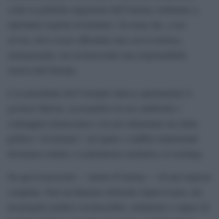
come le politiche migratorie dell’Unione continuino a
riprodurre logiche di dominio. Un tema che, a suo
avviso, deve essere affrontato non con la retorica
emergenziale, ma riconoscendo una responsabilità
storica dell’Europa.
L’ex presidente del Consiglio attacca apertamente il
governo Meloni, accusandolo di aver indebolito i
contrappesi democratici e di aver alimentato un clima
politico “avvelenato”, nel quale i conflitti istituzionali
diventano routine e il pluralismo mediatico si restringe.
Da qui la necessità — insiste D’Alema — di una risposta
compatta. Non un’alleanza elettorale improvvisata, ma
un progetto politico riconoscibile, strutturato e capace di