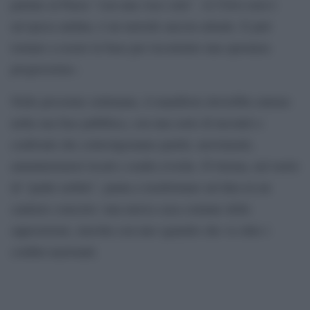
parlare al Paese “con una voce sola”. «L’Ulivo non è
un’epoca andata, è un metodo ancora attuale. E può
tornare a essere la base per ricostruire una speranza
progressista».
Nelle prossime settimane, il manifesto dovrebbe entrare
nella sua fase pubblica, con una serie di incontri e
confronti che coinvolgeranno partiti, movimenti,
amministratori locali e realtà civiche. D’Alema, nel ruolo
di “padre nobile”, punta a trasformare un’idea in un
cantiere concreto: una nuova casa comune delle
opposizioni, stavolta con uno sguardo che va oltre i
confini nazionali.