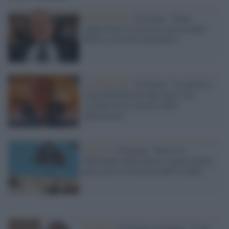
Revanscismo /
D'Alema: "Putin
rappresenta il volto neo-zarista della
Russia, un volto reazionario"
La riflessione /
D'Alema: "La politica
viene demolita da tanti anni e ora
viviamo tra le macerie della
democrazia"
Sinistra /
D'Alema: "Putin è il
riferimento delle destre, la pace giusta
passa per la resistenza dell'Ucraina"
Il parere /
D'Alema su Draghi: "E' un