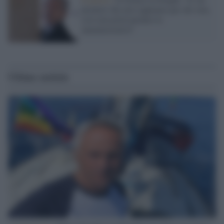
premier che non sappiamo per chi vota,
così non potrà perdere le
amministrative"
Ultime notizie