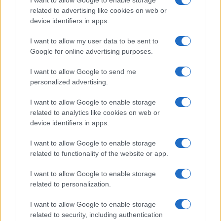
I want to allow Google to enable storage
related to advertising like cookies on web or
Megachip
Globalscience
device identifiers in apps.
GiULia
Globalsport
I want to allow my user data to be sent to
Google for online advertising purposes.
Prima Pagina
I want to allow Google to send me
personalized advertising.
Giornale dello
Chi siamo
I want to allow Google to enable storage
Spettacolo
related to analytics like cookies on web or
Contributors
device identifiers in apps.
Wondernet
Facebook
I want to allow Google to enable storage
Giuliana Sgrena
related to functionality of the website or app.
Twitter
I want to allow Google to enable storage
Google News
related to personalization.
Mastodon
I want to allow Google to enable storage
related to security, including authentication