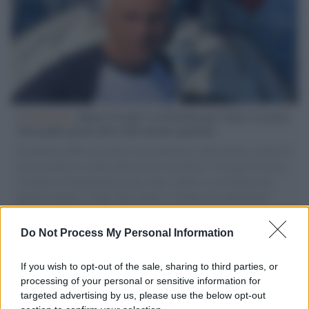
L'intervista /
Marco Croatti e la Flottilla per Gaza: le nostre
vele gonfie grazie alla sollevazione popolare
Il Senatore M5S racconta la sua esperienza sulle barche cariche di
aiuti umanitari assalite dall'esercito israeliano. Una guerra atroce,
il tentativo di disumanizzazione delle vittime, il servilismo del
governo italiano e degli altri europei, il ritorno al colonialismo.
L'importanza dei movimenti.
Do Not Process My Personal Information
Palestina /
Il Board of Peace di Trump assegna il primo
contratto per un rudimentale avamposto militare a Gaza
If you wish to opt-out of the sale, sharing to third parties, or
processing of your personal or sensitive information for
targeted advertising by us, please use the below opt-out