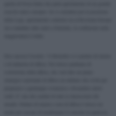
quella di Forza Italia che parla apertamente di un grande
esercito unico europeo. Se si considera poi la posizione
della Lega, apertamente contraria sia al ReArmm Europe
sia a mandare altre armi a Zelensky, la confusione nella
maggioranza è totale.
Dice ancora Crosetto: “A Bruxelles si è parlato di riarmo
e di industria di difesa. Noi invece parliamo di
costruzione della difesa, che vuol dire un piano
strategico nazionale di difesa sia militare che civile per
prepararsi a qualunque evenienza e dissuadere attori
ostili. E’ uno dei cardini di tutte le democrazie del
mondo. Parlare di riarmo e non di difesa è invece un
modo per cercare di trasformare il concetto in qualcosa