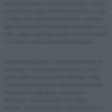
europeo creerà lavoro e innovazione nei Paesi”. Un inno
all’economia di guerra. Per fortuna che in Italia c’è stato
lo strappo della segretaria Pd Elly Schlein, contraria al
piano di riarmo della Von der Leyen, che poi non si sa se
e fino a quando potrà reggere la pressione del Deep State
e se riuscirà a tenere la barra dritta nel suo partito.
Crosetto ha poi aggiunto: “L’Europa non può avere un
suo esercito, i trattati europei lo escludono. Le forze
armate europee sono come quelle della Nato: la Nato
non ha un suo esercito ma la somma delle forze armate
dei paesi che la compongono e che riescono a
interoperare, con un centro unico di comando e
controllo”. Una posizione netta, in aperto contrasto con