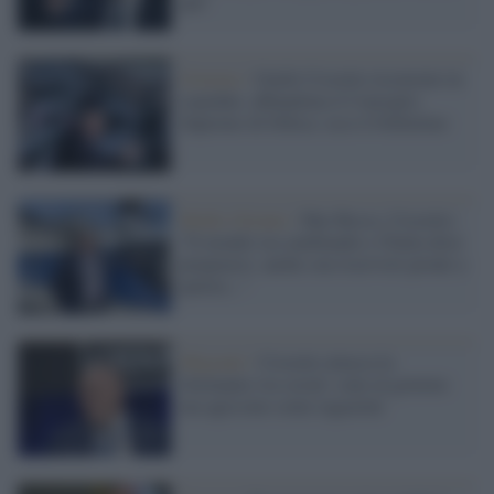
più"
Governo /
Guido Crosetto ricoverato in
ospedale, abbandona il Consiglio
Supremo di Difesa: ecco il bollettino
Medio Oriente /
Mar Rosso, Crosetto:
"Il mondo sta cambiando e l'Italia deve
prepararsi, anche con riservisti pronti a
partire..."
Migranti /
Crosetto attacca la
Germania via social: sono al governo
ma agiscono come ragazzini