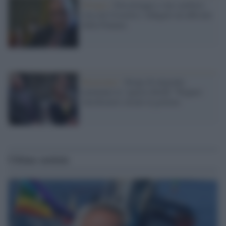
Perugia /
Dossieraggi a vip e politici
(tra cui Crosetto): indagato un ufficiale
della Finanza
Reazionari /
Stragi di migranti,
inventano la "guerra ibrida" Wagner:
falsificatori seriali al governo
Ultime notizie