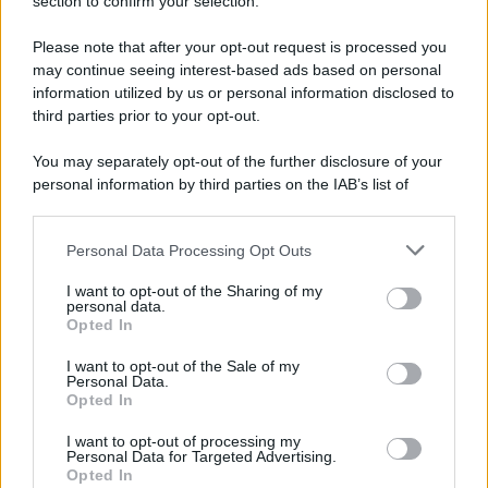
section to confirm your selection.
L'evento /
La Sila diventa un palcoscenico naturale: nasce “A
Farla Amare Comincia Tu – Opera Sila”
Please note that after your opt-out request is processed you
may continue seeing interest-based ads based on personal
information utilized by us or personal information disclosed to
third parties prior to your opt-out.
Il ricordo /
Le radici di Francesco Guccini
You may separately opt-out of the further disclosure of your
personal information by third parties on the IAB’s list of
downstream participants.
Personal Data Processing Opt Outs
This information may also be disclosed by us to third parties
L'anniversario /
90 anni di Yves Saint Laurent, tra moda e
on the IAB’s List of Downstream Participants that may further
I want to opt-out of the Sharing of my
scandali
disclose it to other third parties.
personal data.
Opted In
Please note that this website/app uses one or more Google
services and may gather and store information including but
I want to opt-out of the Sale of my
Personal Data.
not limited to your visit or usage behaviour. You may click to
Opted In
grant or deny consent to Google and its third-party tags to
use your data for below specified purposes in below Google
I want to opt-out of processing my
consent section.
Personal Data for Targeted Advertising.
Opted In