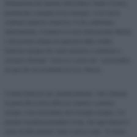
dichiarazioni del ministro della Difesa, Guido Crosetto,
pronunciate a margine di un convegno. A me invece
sembrano piuttosto clamorose. E che confermino,
indirettamente, il tentativo in corso della premier Meloni
e del governo italiano di sganciarsi dalla cordata
bellicista europea che vuole riarmarsi e continuare a
sostenere Zelensky “senza se e senza ma”, a prescindere
da quel che sta accadendo tra Usa e Russia.
Cordata bellicista che, paradossalmente, vede schierate
in prima fila le forze della (ex) sinistra e centriste
europee. Con il presidente del Consiglio europeo, l’ex
premier socialista portoghese Costa, che oggi rilancia il
piano da 800 miliardi l’anno e arriva a dire: “Il riarmo