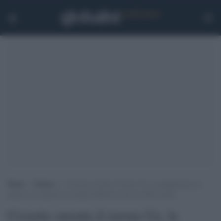
Home
>
Politica
>
Crosetto smonta il riarmo Ue, la maggioranza si
spacca e la sinistra si riscopre bellicista: chi l’avrebbe detto?
Crosetto smonta il riarmo Ue, la