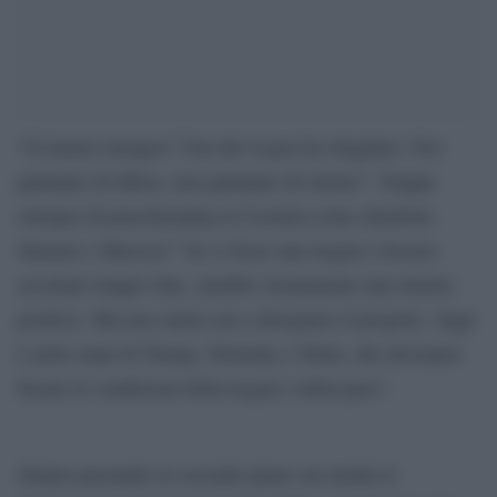
“Il riarmo europeo? Von der Leyen ha sbagliato. Noi
parliamo di difesa, non parliamo di riarmo”. Truppe
europee di peacekeeping in Ucraina come chiedono
Starmer e Macron? “Se ci fosse una tregua e fossero
accettate truppe Onu, sarebbe sicuramente una notizia
positiva. Ma non siamo noi a disegnare il progetto. Oggi
è nelle mani di Trump, Zelensky e Putin, che dovranno
fissare le condizioni della tregua e della pace”.
Stanno passando in secondo piano sui media le