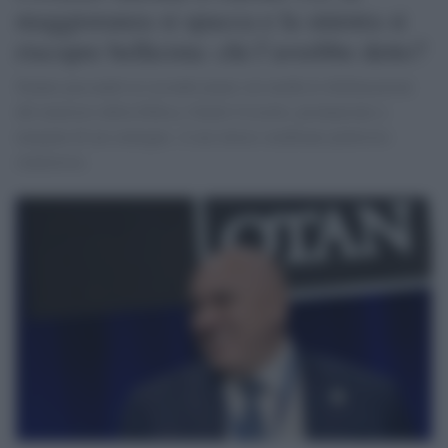
maggioranza si spacca e la sinistra si
riscopre bellicista: chi l’avrebbe detto?
Stanno passando in secondo piano sui media le dichiarazioni
del ministro della Difesa, Guido Crosetto, pronunciate a
margine di un convegno. A me invece sembrano piuttosto
clamorose.