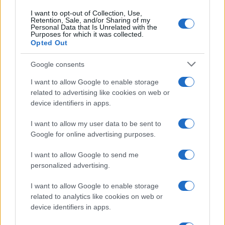
I want to opt-out of Collection, Use,
Retention, Sale, and/or Sharing of my
Personal Data that Is Unrelated with the
Purposes for which it was collected.
Opted Out
Syndication
Culture
Google consents
Salute
Globalist
I want to allow Google to enable storage
related to advertising like cookies on web or
Megachip
Globalscience
device identifiers in apps.
GiULia
Globalsport
I want to allow my user data to be sent to
Google for online advertising purposes.
Prima Pagina
I want to allow Google to send me
personalized advertising.
Giornale dello
Chi siamo
I want to allow Google to enable storage
Spettacolo
related to analytics like cookies on web or
Contributors
device identifiers in apps.
Wondernet
Facebook