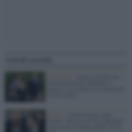
Articoli correlati
La polemica /
Almasri, Crosetto dice
che chi governa deve difendere la
nazione: ossia liberare un criminale per
il nostro bene?
Governo /
Anche Crosetto contro
Salvini: "Non mi sarei mai comportato
come lui per strappare qualche voto in