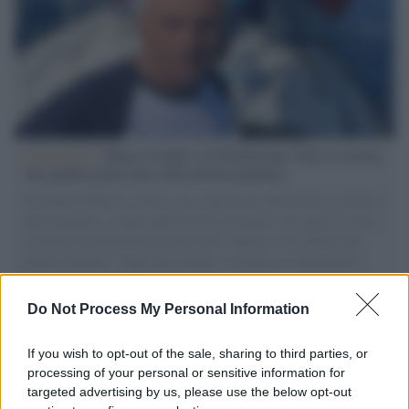
L'intervista /
Marco Croatti e la Flottilla per Gaza: le nostre
vele gonfie grazie alla sollevazione popolare
Il Senatore M5S racconta la sua esperienza sulle barche cariche di
aiuti umanitari assalite dall'esercito israeliano. Una guerra atroce,
il tentativo di disumanizzazione delle vittime, il servilismo del
governo italiano e degli altri europei, il ritorno al colonialismo.
L'importanza dei movimenti.
Do Not Process My Personal Information
Vangelo /
La vita si intreccia con le paure come il giorno
succede alla notte
If you wish to opt-out of the sale, sharing to third parties, or
processing of your personal or sensitive information for
targeted advertising by us, please use the below opt-out