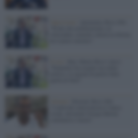
Opposizione /
Autonomia, Ricci (Pd):
"Pronti alla mobilitazione e al
referendum, neanche a destra la riforma
ha il pieno consenso"
Il caso /
Bari, Matteo Ricci (Anci):
"Piantedosi ha eseguito un ordine
politico, la ragione di partito batte
quella di Stato"
Alleanze /
Elezioni, Ricci (Pd):
"L'unità del centrosinistra è l'unica
strada, altrimenti Giorgia Meloni
continuerà a vincere"