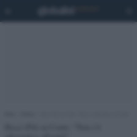
Home
>
Politica
>
Ricci (Pd) su Conte: “Non c’è alternativa all’unità”
Ricci (Pd) su Conte: "Non c'è
alternativa all'unità"