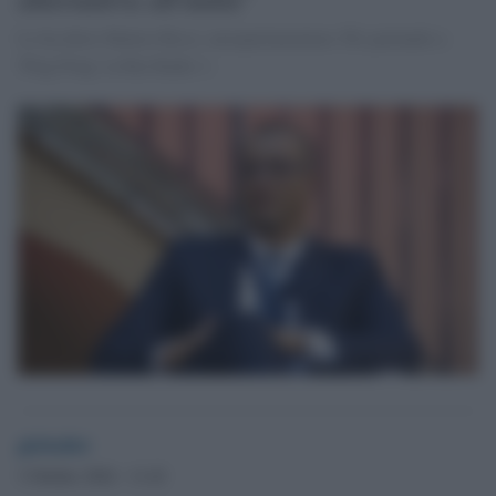
Lo ha detto Matteo Ricci, europarlamentare Pd, parlando a
'Ping Pong' su Rai Radio 1.
globalist
3 Ottobre 2024 - 11.42