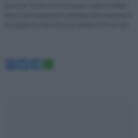
non esiste. Il tema non è la presenza o meno di Matteo
Renzi, ma la generosità di contribuire alla costruzione di
un soggetto di centro che possa attrarre il 7-8% di voti”.
Facebook
Twitter
Telegram
WhatsApp