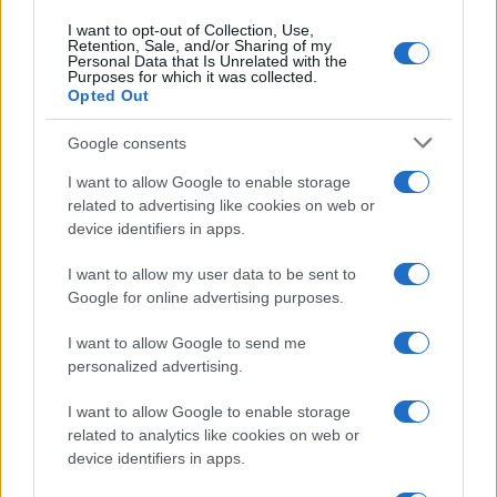
I want to opt-out of Collection, Use,
Retention, Sale, and/or Sharing of my
Personal Data that Is Unrelated with the
Purposes for which it was collected.
Opted Out
Syndication
Culture
Google consents
Salute
Globalist
I want to allow Google to enable storage
related to advertising like cookies on web or
Megachip
Globalscience
device identifiers in apps.
GiULia
Globalsport
I want to allow my user data to be sent to
Google for online advertising purposes.
Prima Pagina
I want to allow Google to send me
personalized advertising.
Giornale dello
Chi siamo
I want to allow Google to enable storage
Spettacolo
related to analytics like cookies on web or
Contributors
device identifiers in apps.
Wondernet
Facebook