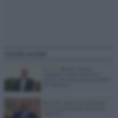
Articoli correlati
Elezioni /
Marche, non basta
compattare il centro-sinistra per
vincere: serve un programma credibile
per l'alternativa
Ricci (Pd): "Italia Viva? Nel centro-
sinistra serve un centro liberale che
valga l'8-9""