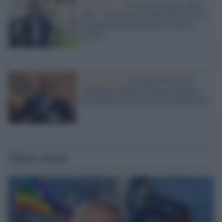
Democratici /
Elezioni europee, Ricci
(Pd): "Candidatura Schlein? Dico di sì,
la polarizzazione favorirà il nostro
partito"
Opposizione /
Elezioni, Ricci (Pd):
"Dobbiamo battere Giorgia Meloni, e
noi sindaci possiamo fare la differenza"
Ultime notizie