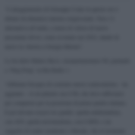
“L’atteggiamento di Giuseppe Conte in queste ore è
dettato da dinamica interna congressuale. Non c’è
alternativa all’unità, a meno di volersi di nuovo
presentare divisi, come avvenuto nel 2022, dando di
nuovo la vittoria a Giorgia Meloni”.
Lo ha detto Matteo Ricci, europarlamentare Pd, parlando
a ‘Ping Pong’ su Rai Radio 1.
“Abbiamo bisogno di costruire nuovo centrosinistra – ha
aggiunto – il cui pilastro sia il Pd, che deve rafforzarsi
per competere per la posizione di primo partito italiano.
E poi devono esserci tre gambe: quella ambientalista,
con AVS, quella movimentista, con il M5S, e un
soggetto di centro moderato e liberale, che al momento