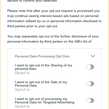
section to confirm your selection.
La scoperta /
Oplontis, le vittime dell’eruzione del Vesuvio
furono più numerose del previsto
Please note that after your opt-out request is processed you
may continue seeing interest-based ads based on personal
information utilized by us or personal information disclosed to
third parties prior to your opt-out.
Il medagliere /
Europei di nuoto: Pellecani guida una super
You may separately opt-out of the further disclosure of your
Italia
personal information by third parties on the IAB’s list of
downstream participants.
Personal Data Processing Opt Outs
This information may also be disclosed by us to third parties
Il centenario /
A L'Aquila arriva la mostra "TITO, 100 anni
on the IAB’s List of Downstream Participants that may further
I want to opt-out of the Sharing of my
attraverso la forma"
disclose it to other third parties.
personal data.
Opted In
Please note that this website/app uses one or more Google
services and may gather and store information including but
I want to opt-out of the Sale of my
Personal Data.
not limited to your visit or usage behaviour. You may click to
Opted In
grant or deny consent to Google and its third-party tags to
use your data for below specified purposes in below Google
I want to opt-out of processing my
consent section.
Personal Data for Targeted Advertising.
Opted In