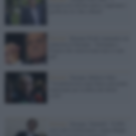
progressisti devono unirsi, riapriamo i
giochi da Avs fino a Renzi"
Elezioni /
Romano Prodi commenta con
amarezza le Europee: "Germania e
Francia che conoscevamo non ci sono
più"
Elezioni /
Europee, Roberto Salis:
"Un'antifascista come Ilaria sarà molto
importante per la difesa dei diritti
civili"
Elezioni /
Europee, Toninelli: "Il M5s
non è più rivoluzionario, manca Beppe
Grillo. Lui faceva sognare le