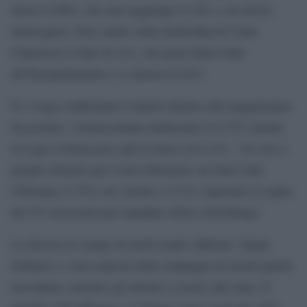
invece il M5s, che non raggiunge il 10% e ora dovrà
interrogarsi, forse anche sulla leadership di Conte.
Clamoroso il dato di Avs, che porta Ilaria Salis
all’Europarlamento e si attesta al 6,6%.
Fi e Lega confermano il duello interno alla maggioranza
di governo: i berlusconiani totalizzano il 9,72% mentre
la Lega si ferma poco più in basso al 9,12% . Un vero e
proprio disastro per l’area riformista: né Stati Uniti
d’Europa (3,75%) né Azione (3,31%) superano la soglia
del 4% necessaria per mandare eletti a Strasburgo.
La discesa in campo di molti leader (Meloni, Tajani,
Schlein) e i toni radicali della campagna di alcuni partiti,
non hanno convinto gli elettori a recarsi alle urne. Il