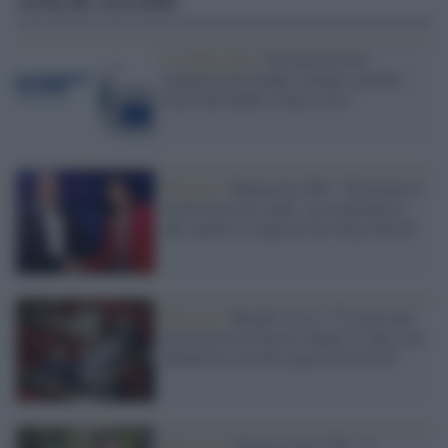
Articoli correlati
La riflessione /
Gli universitari
smentiscono luoghi comuni: perché i
fuorisede hanno votato così?
Elezioni /
Bonaccini (Pd): "Premiata la
scelta di essere uniti, ora mettiamoci
alle spalle la stagione dei litigi interni"
Elezioni /
Bonelli (Avs): "E' stata una
traversata nel deserto lunga 15 anni, ora
finiamola con tutte queste divisioni"
Elezioni /
Giorgio Gori (Pd): "I