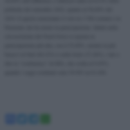
49,69% dell’affluenza, è inferiore tanto al 63,9% delle
politiche del settembre 2022, quanto al 56,09% del
2019. E questo nonostante il voto in 3.700 comuni e in
Piemonte che ha alzato la partecipazione. Infatti nella
circoscrizione del Nord Ovest si registra la
partecipazione più alta, con il 55,09%, mentre la più
bassa è al Sud (48,32%) e nelle Isole (37,20%), vale a
dire la “costituency” di M5s, che crolla al 9,95%,
quando i seggi scrutinati sono 59.993 su 61.650.
Facebook
Twitter
Telegram
WhatsApp