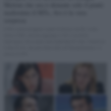
Meloni che ora è distante solo 4 punti:
malissimo il M5s, Avs è la vera
sorpresa
Il PD si porta ad appena 4 punti di distacco da Fdi. Crolla
invece il M5s, che non raggiunge il 10% e ora dovrà
interrogarsi, forse anche sulla leadership di Conte. Clamoroso
il dato di Avs, che porta Ilaria Salis all’Europarlamento e si
attesta al 6,6%.