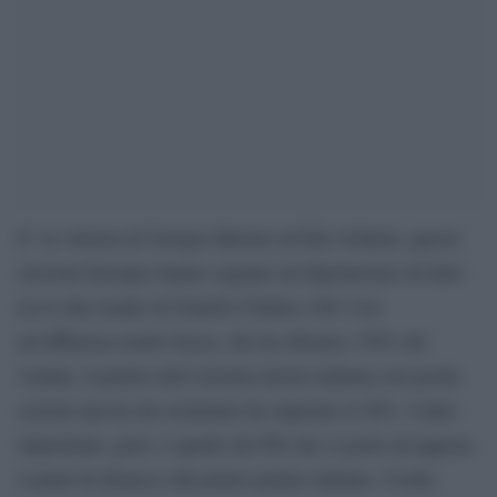
E’ la vittoria di Giorgia Meloni ed Elly Schlein, queste
elezioni Europee hanno segnato un bipolarismo di fatto
tra le due leader di Fratelli d’Italia e Pd. Con
un’affluenza molto bassa, che ha sfiorato i 50% dei
votanti, il partito dell’estrema destra italiana con poche
sezioni ancora da scrutinare ha superato il 28%. I dato
importante, però, è quello del PD che si porta ad appena
4 punti di distacco dal primo partito italiano. Crolla