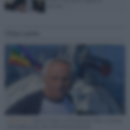
persone..."
Ultime notizie
L'intervista /
Marco Croatti e la Flottilla per Gaza: le nostre
vele gonfie grazie alla sollevazione popolare