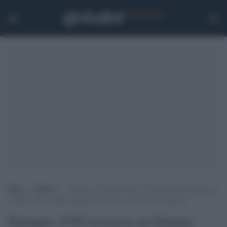
Home
>
Politica
>
Europee, il Pd accorcia su Giorgia Meloni che ora è
distante solo 4 punti: malissimo il M5s, Avs è la vera sorpresa
Europee, il Pd accorcia su Giorgia