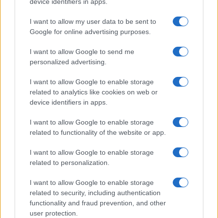
Globalscience
device identifiers in apps.
GiULia
Globalsport
I want to allow my user data to be sent to
Google for online advertising purposes.
Prima Pagina
I want to allow Google to send me
personalized advertising.
Giornale dello
Chi siamo
I want to allow Google to enable storage
Spettacolo
related to analytics like cookies on web or
Contributors
device identifiers in apps.
Wondernet
Facebook
I want to allow Google to enable storage
Giuliana Sgrena
related to functionality of the website or app.
Twitter
I want to allow Google to enable storage
Google News
related to personalization.
Mastodon
I want to allow Google to enable storage
related to security, including authentication
Cookie Policy
functionality and fraud prevention, and other
user protection.