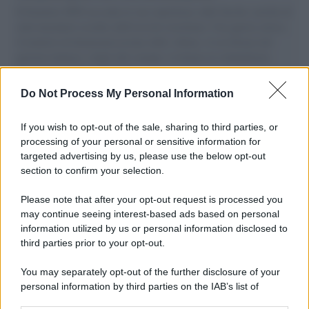
Il Senatore M5S racconta la sua esperienza sulle barche cariche di
aiuti umanitari assalite dall'esercito israeliano. Una guerra atroce,
il tentativo di disumanizzazione delle vittime, il servilismo del
governo italiano e degli altri europei, il ritorno al colonialismo.
L'importanza dei movimenti.
Do Not Process My Personal Information
Musica /
Al maestro Francesco Guccini
If you wish to opt-out of the sale, sharing to third parties, or
processing of your personal or sensitive information for
targeted advertising by us, please use the below opt-out
section to confirm your selection.
Il ricordo /
Quando Guccini raccontava le "Cronache
epafaniche": l'intervista all'artista che si definiva un
Please note that after your opt-out request is processed you
'narratore'
may continue seeing interest-based ads based on personal
information utilized by us or personal information disclosed to
third parties prior to your opt-out.
Lo studio /
Disinformazione russa e destra: anche la
You may separately opt-out of the further disclosure of your
macchina propagandistica di Putin dietro la crisi di Ceuta
personal information by third parties on the IAB’s list of
downstream participants.