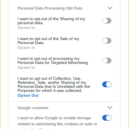
Personal Data Processing Opt Outs
This information may also be disclosed by us to third parties
Tendenze /
Sale il numero degli acquisti online in Europa e
on the IAB’s List of Downstream Participants that may further
I want to opt-out of the Sharing of my
aumentano le vendite di articoli second hand
disclose it to other third parties.
personal data.
Opted In
Please note that this website/app uses one or more Google
services and may gather and store information including but
I want to opt-out of the Sale of my
Personal Data.
not limited to your visit or usage behaviour. You may click to
Opted In
grant or deny consent to Google and its third-party tags to
use your data for below specified purposes in below Google
I want to opt-out of processing my
consent section.
Personal Data for Targeted Advertising.
Opted In
I want to opt-out of Collection, Use,
Retention, Sale, and/or Sharing of my
Personal Data that Is Unrelated with the
Purposes for which it was collected.
Opted Out
Syndication
Culture
Google consents
Salute
Globalist
I want to allow Google to enable storage
related to advertising like cookies on web or
Megachip