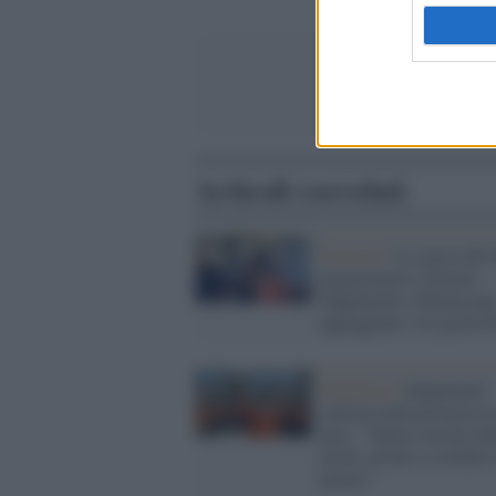
Articoli correlati
Protesta /
La carica dei f
negazionisti a Trieste:
Pappalardo e Montesan
appoggiano i no-green 
Pandemia /
Pappalardo
rimesta nella protesta n
pass: "Senza vaccini m
morti, pronti a scendere
piazza"