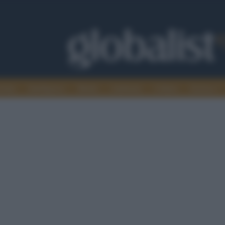
omia
Intelligence
Media
Ambiente
Cultura
Scienza