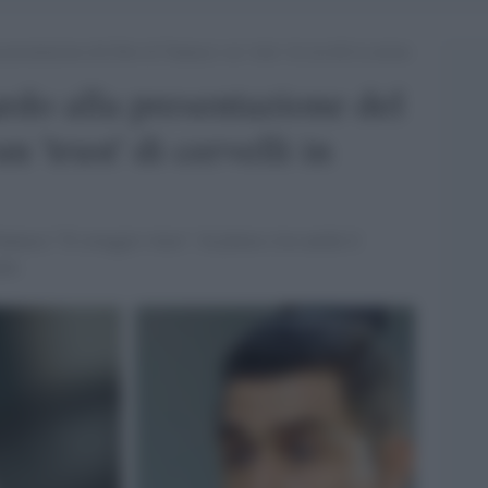
presentazione del libro di Vannacci: un ‘trust’ di cervelli in azione
rdo alla presentazione del
n 'trust' di cervelli in
nnacci "Il coraggio vince". In platea c'era anche il
rdo