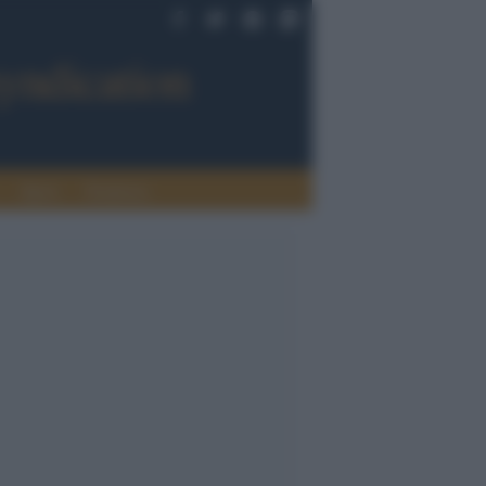
Sport
Tendenze