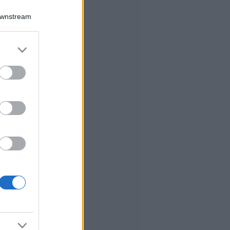
Downstream
er and store
to grant or
ed purposes