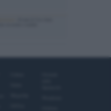
iversario /
90 anni di Yves Saint
nt, tra moda e scandali
Culture
Giornale
dello
Salute
Spettacolo
Megachip
nce
Wondernet
GiULia
Giuliana