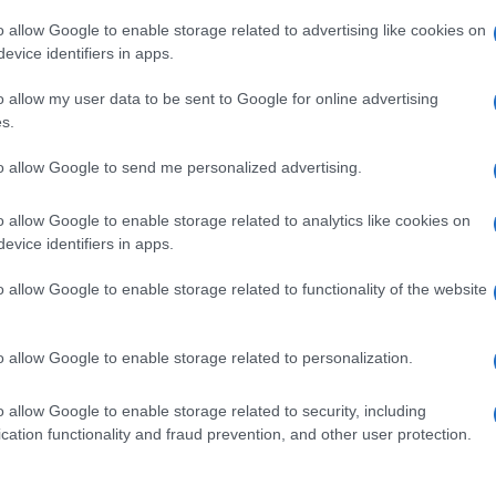
interrogatorio. Questi cialtroni che hanno
o allow Google to enable storage related to advertising like cookies on
evice identifiers in apps.
i”.
o allow my user data to be sent to Google for online advertising
a la testa e parla liberamente. Il regolamento di
s.
ca ai militari che svolgono attività di servizio, ti
Ulti
to allow Google to send me personalized advertising.
 attività di servizio? No. A coloro che sono in
a? No. A coloro che vestono un uniforme, tu
o allow Google to enable storage related to analytics like cookies on
evice identifiers in apps.
 devono rompere i coglioni?”.
o allow Google to enable storage related to functionality of the website
o allow Google to enable storage related to personalization.
pp
o allow Google to enable storage related to security, including
L'int
cation functionality and fraud prevention, and other user protection.
Gaza:
solle