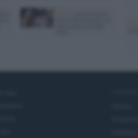
oni e
Destra /
I fascisti di Forza
nista
Nuova, Gilet arancioni e no
L'ann
mask insieme con 'Italia
Laure
Libera'
Syndication
i siamo
ntributors
Globalist
cebook
Globalscie
itter
Globalsport