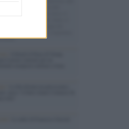
natore M5S racconta la sua esperienza sulle
e cariche di aiuti umanitari assalite
sercito israeliano. Una guerra atroce, il
ivo di disumanizzazione delle vittime, il
ismo del governo italiano e degli altri
ei, il ritorno al colonialismo. L'importanza
ovimenti.
tina /
Il Board of Peace di Trump
na il primo contratto per un
mentale avamposto militare a Gaza
nto /
La Sila diventa un palcoscenico
rale: nasce “A Farla Amare Comincia Tu
ra Sila”
cordo /
Le radici di Francesco Guccini