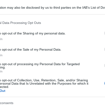
tion may also be disclosed by us to third parties on the IAB’s List of 
 that may further disclose it to other third parties.
 that this website/app uses one or more Google services and may gath
l Data Processing Opt Outs
including but not limited to your visit or usage behaviour. You may click 
 to Google and its third-party tags to use your data for below specifi
o opt-out of the Sharing of my personal data.
ogle consent section.
In
o opt-out of the Sale of my Personal Data.
o scorso weekend era a Vicenza, per presentare
In
 dal titolo “Il coraggio vince”. In platea, mentre
to opt-out of processing my Personal Data for Targeted
ing.
 Cruciani stava entrando nel vivo, si è alzato in
In
ntonio Pappalardo, si proprio il fondatore del
o opt-out of Collection, Use, Retention, Sale, and/or Sharing
incontro tra intelligenze sopraffine culminato
ersonal Data that Is Unrelated with the Purposes for which it
lected.
Out
teralmente.
ha detto tronfio indicando Vannacci – Non è
consents