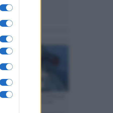
me notizie
ervista /
Marco Croatti e la Flottilla per
 le nostre vele gonfie grazie alla
vazione popolare