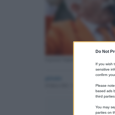
Do Not Pr
Il generale Pappalardo e il generale Vannacci
If you wish 
sensitive in
confirm your
globalist
26 Marzo 2024 - 13.12
Please note
based ads b
third parties
You may sepa
parties on t