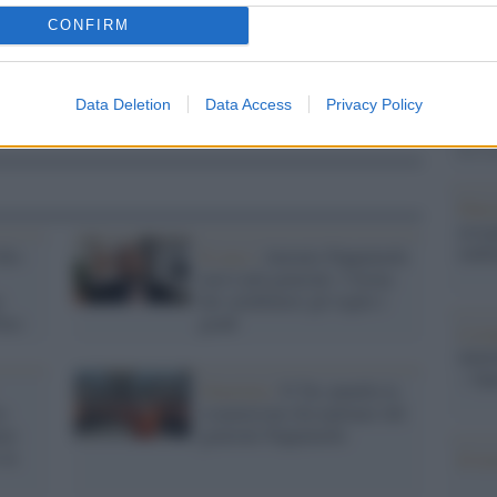
Il Se
barch
CONFIRM
dall'e
tentat
servil
Data Deletion
Data Access
Privacy Policy
europ
dei m
Pales
asseg
rudi
ilo-
Il caso /
Antonio Pappalardo
non è più generale: l'Arma
o
dei carabinieri gli toglie i
Pass
gradi
L'eve
natu
– Ope
Giustizia /
Il Tar annulla la
o-
sospensione disciplinare del
eno
generale Pappalardo
 in
Il ri