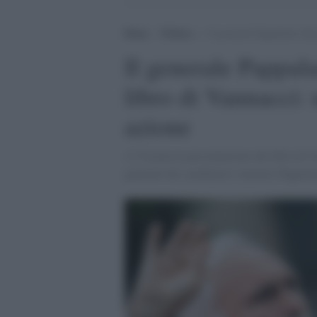
Home
>
Politica
>
Il generale Pappalardo alla 
Il generale Pappala
libro di Vannacci: u
azione
A Vicenza la presentazione del libro di Va
generale dei carabinieri Antonio Pappala