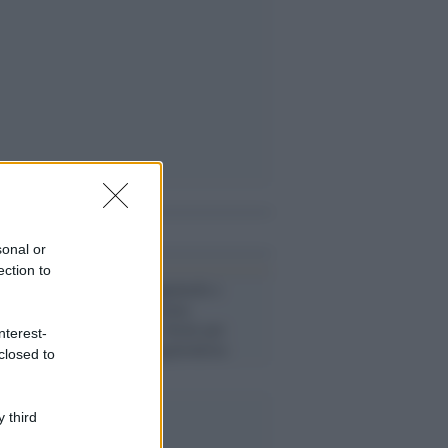
i anche
sonal or
ection to
Protesta /
Pappalardo e
fascisti, ennesima
provocazione: fermi per
nterest-
l'iniziativa negazionista
closed to
 third