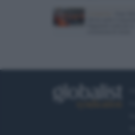
Coronavirus /
Dopo Mel
Salvini anche il negazio
Pappalardo esulta per la
sostituzione di Arcuri
Ch
Co
Fa
Tw