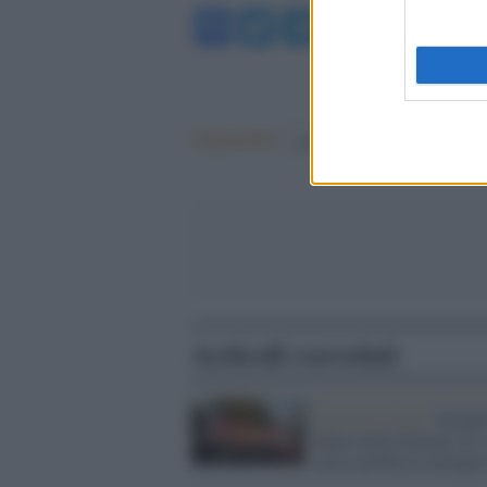
Facebook
Twitter
Telegram
WhatsA
Argomenti:
governo meloni
Articoli correlati
Iniziative Gaza /
Scioper
fianco della Sumud. Si 
verso un blocco europeo