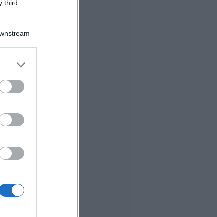
 third
Downstream
er and store
to grant or
ed purposes