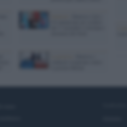
tano
Sindacati /
Manovra, Cgil e
Uil annunciano gli scioperi:
dal 17 novembre si fermano i
L'ann
la
lavoratori del Nord
Laure
il:
La protesta /
Manovra, i
verno
sindacati scioperano contro
i"
il governo Meloni
Syndication
i siamo
ntributors
Globalist