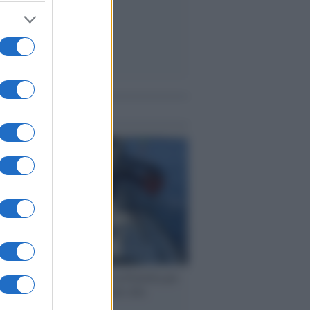
me notizie
ervista /
Marco Croatti e la Flottilla per
 le nostre vele gonfie grazie alla
vazione popolare