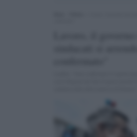
Home
>
Politica
>
Lavoro, il governo non asco
confermato”
Lavoro, il governo 
sindacati si arren
confermato"
Landini: “Sono confermate le ragioni deg
con le Regioni del Sud. E questo perchè al
cambiato nulla della manovra di bilancio