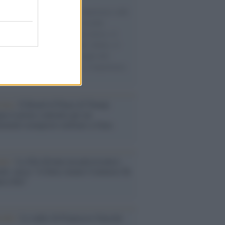
natore M5S racconta la sua esperienza sulle
e cariche di aiuti umanitari assalite
sercito israeliano. Una guerra atroce, il
ivo di disumanizzazione delle vittime, il
ismo del governo italiano e degli altri
ei, il ritorno al colonialismo. L'importanza
ovimenti.
tina /
Il Board of Peace di Trump
na il primo contratto per un
mentale avamposto militare a Gaza
nto /
La Sila diventa un palcoscenico
rale: nasce “A Farla Amare Comincia Tu
ra Sila”
cordo /
Le radici di Francesco Guccini