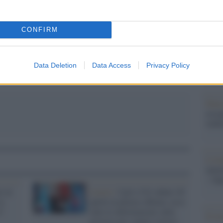
pp
Il Se
barch
CONFIRM
dall'e
tentat
servil
europ
Data Deletion
Data Access
Privacy Policy
dei m
Pales
asseg
rudi
L'eve
natu
– Ope
i al
Lavoro /
Cgil e Uil sabato 20
va
aprile in piazza a Roma: ecco
?
tutte le informazioni sulla
Il ri
protesta per sanità e lavoro