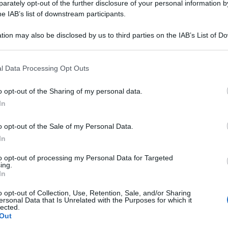
rately opt-out of the further disclosure of your personal information by
he IAB’s list of downstream participants.
tion may also be disclosed by us to third parties on the IAB’s List of 
 that may further disclose it to other third parties.
 that this website/app uses one or more Google services and may gath
l Data Processing Opt Outs
including but not limited to your visit or usage behaviour. You may click 
 to Google and its third-party tags to use your data for below specifi
o opt-out of the Sharing of my personal data.
ogle consent section.
In
o opt-out of the Sale of my Personal Data.
In
i sindacati è stato l’ennesimo buco nell’acqua.
tori hanno infatti riscontrato un atteggiamento
to opt-out of processing my Personal Data for Targeted
ing.
vo. Maurizio Landini è lapidario: “Sono
In
ri proclamati che si concluderanno il 1 dicembre
o opt-out of Collection, Use, Retention, Sale, and/or Sharing
ersonal Data that Is Unrelated with the Purposes for which it
rchè al di là dell’ascolto e del confronto il
lected.
Out
lla della manovra di bilancio”.