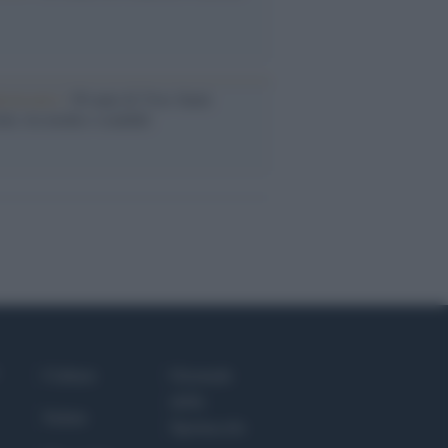
iversario /
90 anni di Yves Saint
nt, tra moda e scandali
Culture
Giornale
dello
Salute
Spettacolo