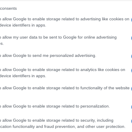
consents
dieri, segretario della Uil. «Il governo
o allow Google to enable storage related to advertising like cookies on
ichiesta delle piazze di queste settimane. È stato
evice identifiers in apps.
 abbiamo riproposto tutti i temi spiegati ai
o allow my user data to be sent to Google for online advertising
o e si è confrontato sui salari, sul recupero del
s.
Ulti
ti. Ma le decisioni illustrate alla fine
to allow Google to send me personalized advertising.
manovra, anche sull’articolo 33, su cui si valuta
o allow Google to enable storage related to analytics like cookies on
evice identifiers in apps.
 governo ha chiarito che non ci sarebbero state
o allow Google to enable storage related to functionality of the website
trano che si riconfermi l insensibilità alle
o allow Google to enable storage related to personalization.
L'int
o allow Google to enable storage related to security, including
Gaza:
cation functionality and fraud prevention, and other user protection.
solle