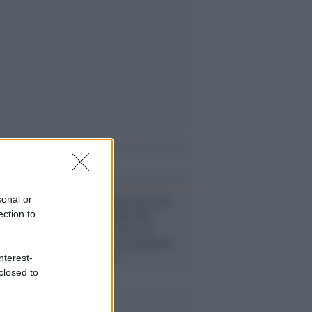
i anche
Governo /
Draghi apre alla
sonal or
riforma delle pensioni:
ection to
purché non sia messa a
repentaglio la sostenibilità
del sistema nel ...
nterest-
closed to