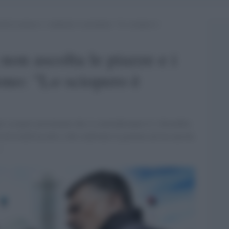
lta le piazze e i sindacati si arrendono: “Lo sciopero è
non ascolta le piazze e i
dono: "Lo sciopero è
li scioperi proclamati che si concluderanno il 1 dicembre
 di là dell'ascolto e del confronto il governo ad ora non ha
".