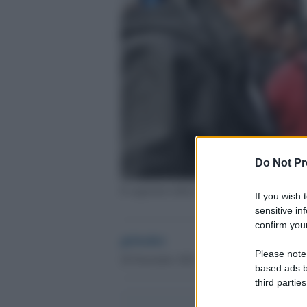
Do Not Pr
Il segretario della Cgil Landini e quello dell
If you wish 
sensitive in
confirm your
globalist
Please note
28 Novembre 2023 - 14.38
based ads b
third parties