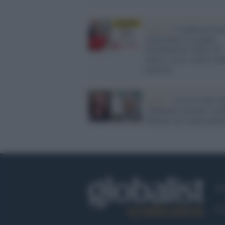
Lavoro /
I sindacati invi
a boicottare la grande
distribuzioni sabato 30
marzo: ecco i motivi del
protesta
Lavoro /
La Cisl alla Cg
"Sfidiamo insieme il go
Meloni, noi siamo pront
Ch
Co