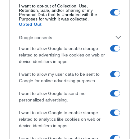
I want to opt-out of Collection, Use,
Retention, Sale, and/or Sharing of my
Personal Data that Is Unrelated with the
Purposes for which it was collected.
Opted Out
Syndication
Culture
Google consents
Salute
Globalist
I want to allow Google to enable storage
related to advertising like cookies on web or
Megachip
Globalscience
device identifiers in apps.
GiULia
Globalsport
I want to allow my user data to be sent to
Google for online advertising purposes.
Prima Pagina
I want to allow Google to send me
personalized advertising.
Giornale dello
Chi siamo
I want to allow Google to enable storage
Spettacolo
related to analytics like cookies on web or
Contributors
device identifiers in apps.
Wondernet
Facebook
I want to allow Google to enable storage