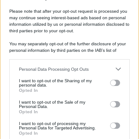
Imperialismo /
Petrolio e prepotenze di Trump: una società
legata a 'Donald' vuole perforare la Groenlandia senza
Please note that after your opt-out request is processed you
autorizzazione
may continue seeing interest-based ads based on personal
information utilized by us or personal information disclosed to
third parties prior to your opt-out.
Musica /
Al maestro Francesco Guccini
You may separately opt-out of the further disclosure of your
personal information by third parties on the IAB’s list of
downstream participants.
Personal Data Processing Opt Outs
This information may also be disclosed by us to third parties
Il ricordo /
Quando Guccini raccontava le "Cronache
on the IAB’s List of Downstream Participants that may further
I want to opt-out of the Sharing of my
epafaniche": l'intervista all'artista che si definiva un
disclose it to other third parties.
personal data.
'narratore'
Opted In
Please note that this website/app uses one or more Google
services and may gather and store information including but
I want to opt-out of the Sale of my
Personal Data.
not limited to your visit or usage behaviour. You may click to
Opted In
grant or deny consent to Google and its third-party tags to
use your data for below specified purposes in below Google
I want to opt-out of processing my
consent section.
Personal Data for Targeted Advertising.
Opted In