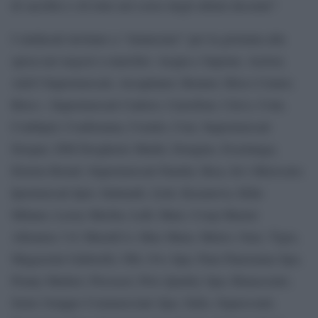
di sacrifici e di lotte nel corso degli ultimi decenni”.
I sindacati invitano a “rinunciare” per la giornata alla
spesa nei negozi a marchio: Acqua e Sapone; Action;
A&O Supermercati; Arcaplanet; Bennet; Brico Center;
Brico ; Supermercati Cadoro; Carrefour; C&A; Coin;
Conbipel; Conforama; Coralis; Crai; Supermercati
Despar; DM Drogherie Markt; Douglas; Esselunga;
Etruria Retail; Supermercati Famila; Ikea; In’s Merecato;
Ipermercati Iper; Italmark; Jysk; Kasanova; Kiko
Milano; Leroy Merlin; Lidl; Marr; Coop Master
Alleanza 3.0; Max&Co; Max Mara; Metro; Oasi, Tigre,
Magazzini Gabrielli; Obi; Ovs Spa; Pam Panorama Spa;
Penny Market; Percassi; Prix Quality Spa; Rinascente;
Selex Gruppo Commerciale Spa; Sidis; Superconti;