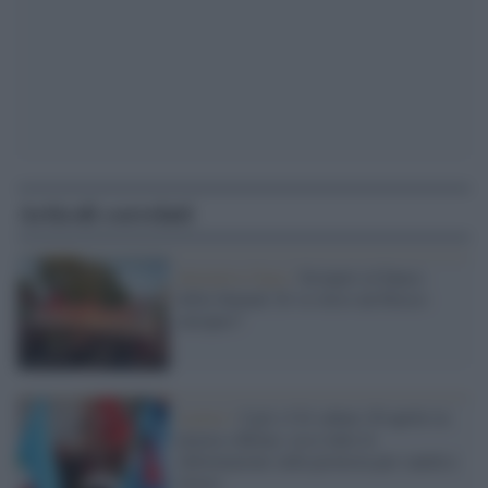
Articoli correlati
Iniziative Gaza /
Scioperi al fianco
della Sumud. Si va verso un blocco
europeo?
Lavoro /
Cgil e Uil sabato 20 aprile in
piazza a Roma: ecco tutte le
informazioni sulla protesta per sanità e
lavoro