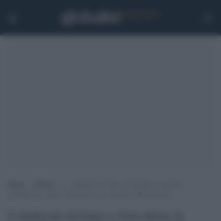
Home
>
Politica
>
I sindacati invitano a boicottare la grande
distribuzioni sabato 30 marzo: ecco i motivi della protesta
I sindacati invitano a boicottare la