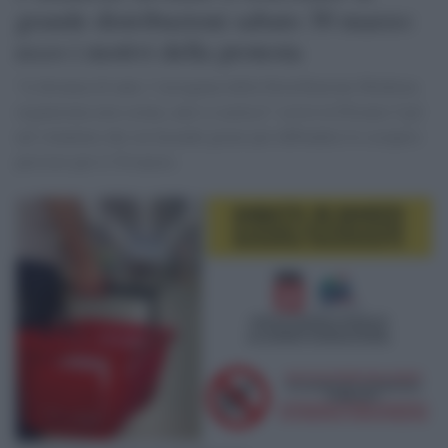
grande distribuzioni sabato 30 marzo:
ecco i motivi della protesta
“A distanza di anni, l’arroganza della Distribuzione Moderna
organizzata non scema, anzi si acuisce” scrive la Filcams Cgil
nel volantino che sta facendo girare per diffondere lo sciopero
previsto per il 30 marzo.