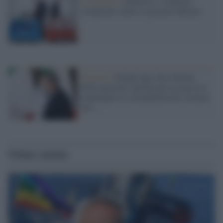
La protesta /
Manovra, i sindacati
scioperano contro il governo Meloni
Governo /
Draghi apre alla riforma
delle pensioni: purché non sia messa a
repentaglio la sostenibilità del sistema
nel ...
Ultime notizie