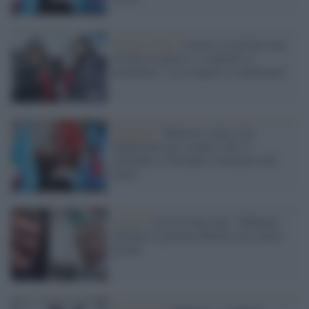
Palazzo Chigi /
Lavoro, il governo non
ascolta le piazze e i sindacati si
arrendono: "Lo sciopero è confermato"
Sindacati /
Manovra, Cgil e Uil
annunciano gli scioperi: dal 17
novembre si fermano i lavoratori del
Nord
Lavoro /
La Cisl alla Cgil: "Sfidiamo
insieme il governo Meloni, noi siamo
pronti"