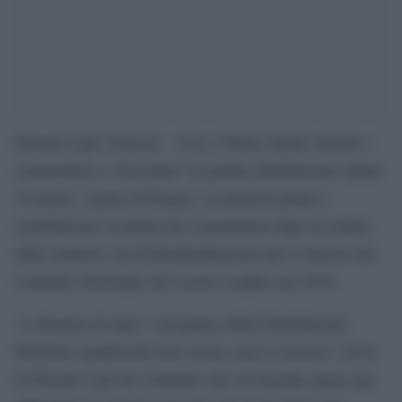
Filcams-Cgil, Fisascat – Cisl e UIltucs hanno invitato i
consumatori a ‘boicottare’ la grande distribuzione sabato
30 marzo, vigilia di Pasqua. La protesta punta a
sensibilizzare la platea dei consumatori dopo la rottura
delle trattative con Federdistribuzione per il rinnovo del
Contratto Nazionale del Lavoro scaduto nel 2019.
“A distanza di anni, l’arroganza della Distribuzione
Moderna organizzata non scema, anzi si acuisce” scrive
la Filcams Cgil nel volantino che sta facendo girare per