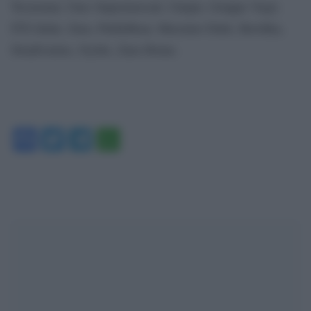
Tecnomat; Unes Supermercati; Uniqlo; Gruppo Vegè;
ITX Italia: Zara, Pull&Bear, Massimo Dutti, Bershka,
Stradivarius, Oysho, Zara Home.
Facebook
Twitter
Telegram
WhatsApp