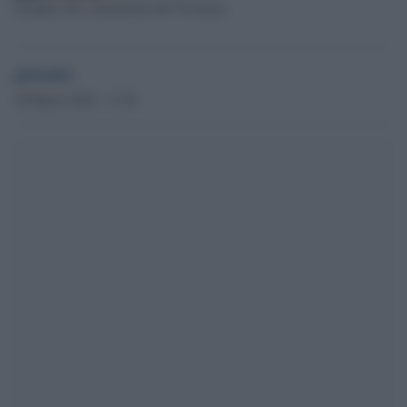
Sciopero dei consumatori del 30 marzo
globalist
29 Marzo 2024 - 13.59