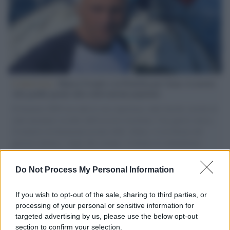
L'intervista /
Marco Croatti e la Flottilla per Gaza: le nostre
vele gonfie grazie alla sollevazione popolare
Il Senatore M5S racconta la sua esperienza sulle barche cariche di
aiuti umanitari assalite dall'esercito israeliano. Una guerra atroce,
il tentativo di disumanizzazione delle vittime, il servilismo del
governo italiano e degli altri europei, il ritorno al colonialismo.
L'importanza dei movimenti.
Do Not Process My Personal Information
L'attesa /
Un estate di calcio: tra Mondiali e Serie A
If you wish to opt-out of the sale, sharing to third parties, or
processing of your personal or sensitive information for
targeted advertising by us, please use the below opt-out
section to confirm your selection.