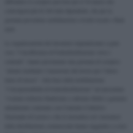
diffondere lo sciopero previsto per il 30 marzo che
coinvolgerà più di 240 mila dipendenti, che per la
giornata prevedono mobilitazioni a livello locale e flash
mob.
Le organizzazioni dei lavoratori stigmatizzano a gran
voce “l’insofferenza di Federdistribuzione verso i
contratti”, hanno proclamato una giornata di sciopero
“attuato mediante l’astensione dal lavoro per l’intero
turno di lavoro”. Alla base della mobilitazione
“l’irresponsabilità di Federdistribuzione” nel presentare
“svariate richieste finalizzate a sabotare diritti e garanzie
attualmente contenute con Contratto Collettivo
Nazionale di Lavoro e che le lavoratrici ed i lavoratori
della distribuzione commerciale hanno raggiunto a costo