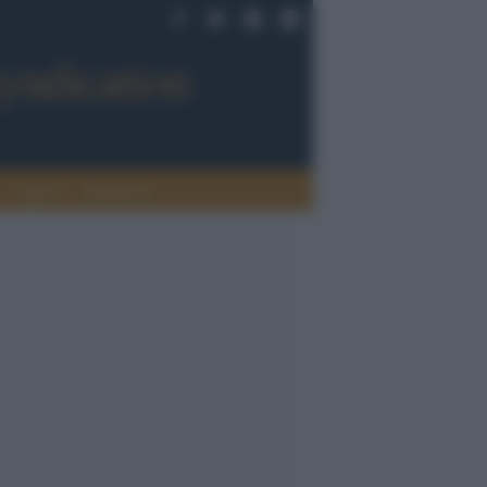
Sport
Tendenze