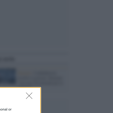
i anche
Energia /
Confindustria
avverte il governo, Bonomi:
"Servono 50 miliardi per le
bollette"
sonal or