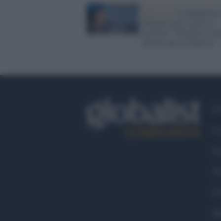
Manovra /
Confindustria
Bonomi duro contro il
governo: "Perplesso sul
misure per le imprese"
Ch
Co
Fa
Tw
Go
Ma