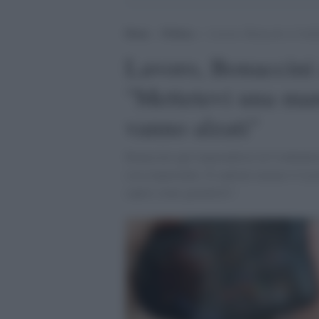
Home
>
Politica
>
Lavoro, Bonaccini a Confin
Lavoro, Bonaccini 
"Mettetevi una man
vanno alzati"
Bonaccini agli imprenditori di Confindus
cosa importante. Il capitale umano è il p
capire come garantirlo".