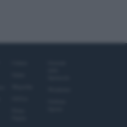
Culture
Giornale
dello
Salute
Spettacolo
Megachip
nce
Wondernet
GiULia
Giuliana
Sgrena
Prima
Pagina