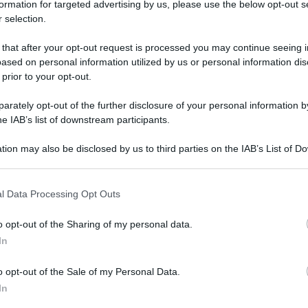
formation for targeted advertising by us, please use the below opt-out s
 selection.
 that after your opt-out request is processed you may continue seeing i
ased on personal information utilized by us or personal information dis
 prior to your opt-out.
rately opt-out of the further disclosure of your personal information by
he IAB’s list of downstream participants.
tion may also be disclosed by us to third parties on the IAB’s List of 
 that may further disclose it to other third parties.
 imprenditori di Confindustria, lanciando un
 that this website/app uses one or more Google services and may gath
l Data Processing Opt Outs
a oltre trent’anni. Se gli stipendi restano più
including but not limited to your visit or usage behaviour. You may click 
 to Google and its third-party tags to use your data for below specifi
ei, «non ci si può lamentare che i ragazzi vadano
o opt-out of the Sharing of my personal data.
ogle consent section.
In
o opt-out of the Sale of my Personal Data.
stipendio è una cosa importante. Il capitale
In
lle aziende, abbiamo il dovere di capire come