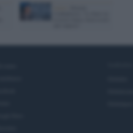
,
Lavoro /
Bonomi,
Confindustria: "Lo Stato sia
le
al nostro fianco, basta essere
anti-imprese"
Syndication
i siamo
ntributors
Globalist
cebook
Globalscie
itter
Globalsport
ogle News
stodon