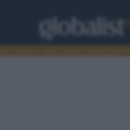
omia
Intelligence
Media
Ambiente
Cultura
Scienza