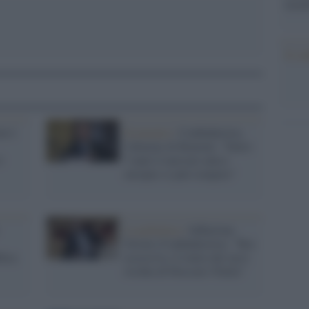
tecno
Il co
ni è
Economia /
Confindustria,
l'allarme di Bonomi: "Entro
è
5 anni il mercato unico
europeo si può rompere"
La polemica /
Inflazione,
Orsini (Confindustria): "Bce
lica
eccessiva, il rialzo dei tassi
rischia di bloccare l'Italia"