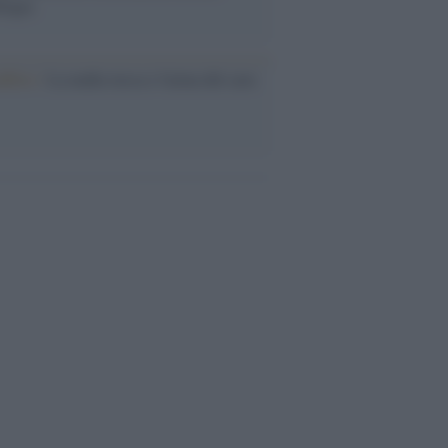
logia
nflitto /
La mafia russa e l'arma del caos