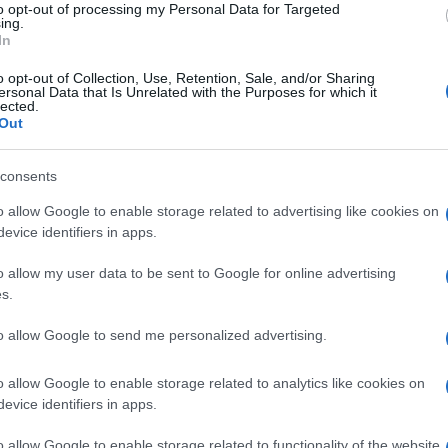
to opt-out of processing my Personal Data for Targeted
è la prima ragione per cui si viene a lavorare in
ing.
In
bbiamo imprese straordinarie e una qualità
 servizi pubblici, «dalla sanità al welfare, agli
o opt-out of Collection, Use, Retention, Sale, and/or Sharing
ersonal Data that Is Unrelated with the Purposes for which it
lected.
Out
Ulti
ne i ragazzi e le ragazze se li vuoi trattenere.
consents
er l’attrattività, diversi milioni di euro per chi
o allow Google to enable storage related to advertising like cookies on
come condizioni investimenti in ricerca e
evice identifiers in apps.
vi contratti siano a tempo indeterminato per
o allow my user data to be sent to Google for online advertising
s.
e pagano le tasse potrebbero dire che ne pagano
to allow Google to send me personalized advertising.
, quindi c’è un tema di costo del lavoro. Io ho
L'int
o allow Google to enable storage related to analytics like cookies on
 insufficiente il taglio al cuneo fiscale. Invece di
Gaza:
evice identifiers in apps.
solle
davo aggiunti ai 10 miliardi che vengono stanziati
o allow Google to enable storage related to functionality of the website