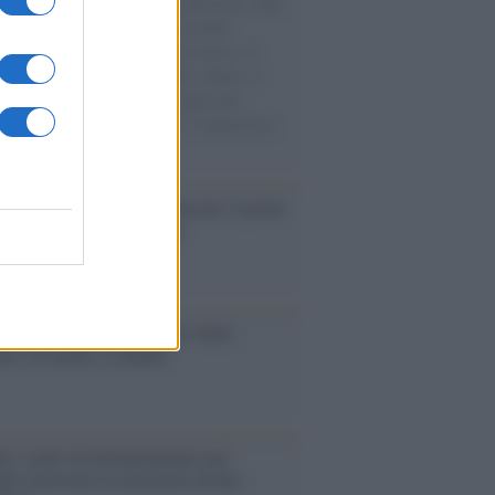
natore M5S racconta la sua esperienza sulle
e cariche di aiuti umanitari assalite
sercito israeliano. Una guerra atroce, il
ivo di disumanizzazione delle vittime, il
ismo del governo italiano e degli altri
ei, il ritorno al colonialismo. L'importanza
ovimenti.
tto /
Addio a Francesco Guccini, il poeta
 canzone d’autore italiana
iversario /
90 anni di Yves Saint
nt, tra moda e scandali
é i centri di intrattenimento per
lie investono in attrazioni ad alta