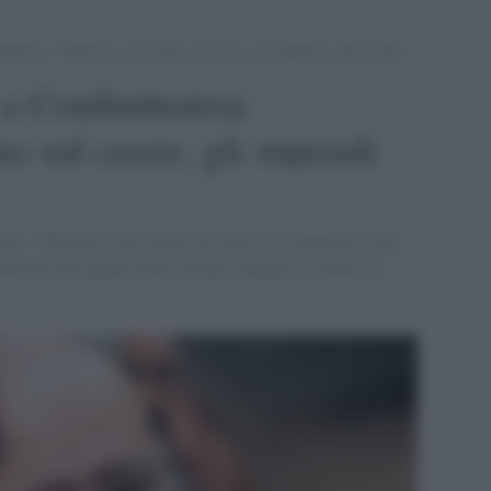
dustria: “Mettetevi una mano sul cuore, gli stipendi vanno alzati”
a Confindustria:
o sul cuore, gli stipendi
tria: "Mettetevi una mano sul cuore. Lo stipendio è una
roblema più grande delle aziende, abbiamo il dovere di