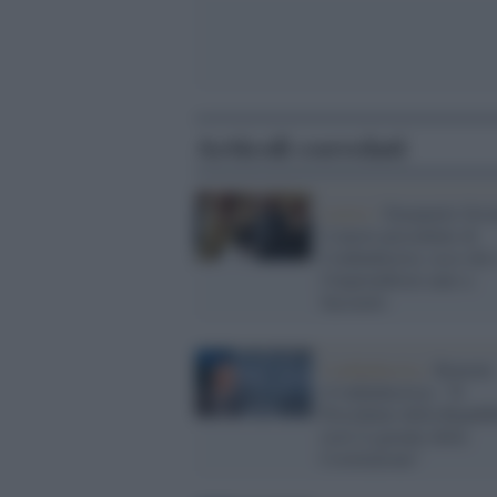
Articoli correlati
Lavoro /
Emanuele Orsi
il nuovo presidente di
Confindustria: ecco chi 
l'imprenditore nato a
Sassuolo
Confindustria /
Bonomi
(Confindustria): "Il
Presidente della Repubb
resti il garante della
Costituzione"