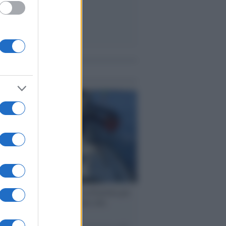
me notizie
ervista /
Marco Croatti e la Flottilla per
 le nostre vele gonfie grazie alla
vazione popolare