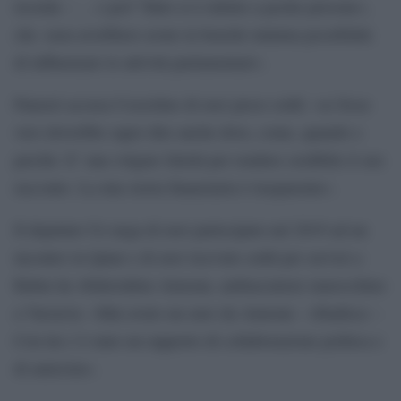
ricorda – … e poi? Tutto si è ridotto a poche persone»,
che «non avrebbero avuto la benché minima possibilità
di influenzare le attività parlamentari».
Panzeri accusa Cozzolino di aver preso soldi: «se fosse
vero dovrebbe saper dire anche dove, come, quando e
perché. E’ una volgare falsità per rendere credibile il suo
racconto. La mia storia finanziaria è trasparente».
Il deputato Ue nega di aver partecipato nel 2019 ad un
incontro in Qatar e di aver ricevuto soldi per servizi a
Rabat da Abderrahim Atmoun, ambasciatore marocchino
a Varsavia: «Mai avuto un euro da Atmoun – ribadisce –
Con lui c’è stato un rapporto di collaborazione politica e
di amicizia».