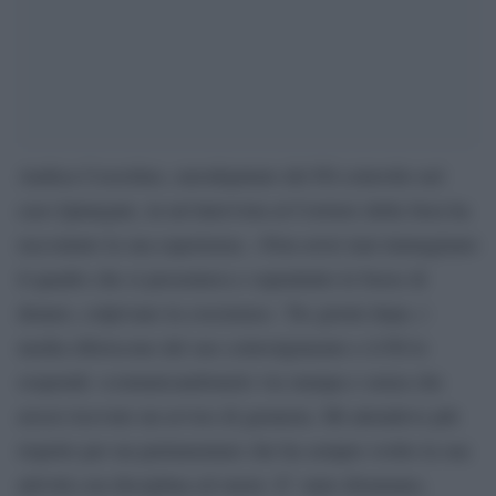
Andrea Cozzolino, eurodeputato del Pd coinvolto nel
caso Qatargate, in un’intervista al Corriere della Sera ha
raccontato la sua esperienza. «Non avrei mai immaginato
il quadro che si presentava e soprattutto le borse di
denaro, colpivano la coscienza». Tre giorni dopo, i
media riferiscono del suo coinvolgimento e il Pd lo
sospende «comunicandomelo via stampa e senza che
avessi ricevuto un avviso di garanzia. Mi attendevo più
rispetto per un parlamentare che ha sempre svolto la sua
attività con disciplina ed onore. E’ stato disumano,