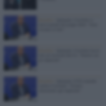
Bruxelles /
Qatargate, Cozzolino si
autosospende dal gruppo S&D: "Sono
estraneo ai fatti"
Bruxelles /
Qatargate, Cozzolino lascia
tutti gli incarichi alla Ue: "Parlerò con
gli inquirenti"
Bruxelles /
Qatargate, Il Pd sospende
Andrea Cozzolino: "Fornirà
chiarimenti agli inquirenti"