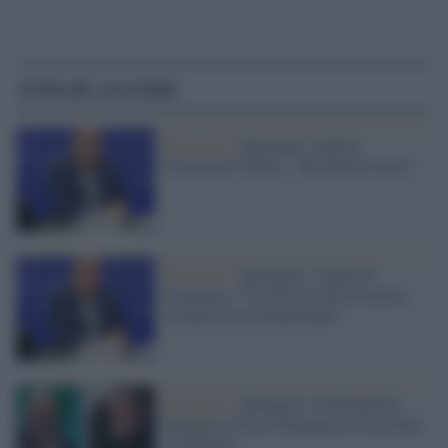
Articoli correlati
Bruxelles /
Qatargate, Andrea
Cozzolino è libero: "Ha chiarito tutto"
Bruxelles /
Qatargate, i legali di
Cozzolino: "L'arresto è una forzatura,
in Italia è incostituzionale"
Bruxelles /
Qatargate, il Parlamento
Europeo revoca l'immunità a Cozzolino
e Tarabella