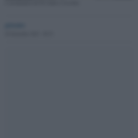
L'eurodeputato del Pd Andrea Cozzolino
globalist
28 Settembre 2023 - 09.35