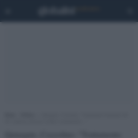
Home
>
Politica
>
Qatargate, Cozzolino: “Trattamento disumano dal
Pd, sembrava dovesse crollare il parlamento…”
Qatargate, Cozzolino: "Trattamento