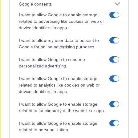
Culture
Google consents
Salute
Globalist
I want to allow Google to enable storage
related to advertising like cookies on web or
Megachip
Globalscience
device identifiers in apps.
GiULia
Globalsport
I want to allow my user data to be sent to
Google for online advertising purposes.
Prima Pagina
I want to allow Google to send me
personalized advertising.
Giornale dello
Chi siamo
I want to allow Google to enable storage
Spettacolo
related to analytics like cookies on web or
Contributors
device identifiers in apps.
Wondernet
Facebook
I want to allow Google to enable storage
Giuliana Sgrena
related to functionality of the website or app.
Twitter
I want to allow Google to enable storage
Google News
related to personalization.