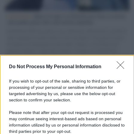
L'intervista /
Marco Croatti e la Flottilla per Gaza: le nostre
vele gonfie grazie alla sollevazione popolare
Il Senatore M5S racconta la sua esperienza sulle barche cariche di
aiuti umanitari assalite dall'esercito israeliano. Una guerra atroce,
il tentativo di disumanizzazione delle vittime, il servilismo del
governo italiano e degli altri europei, il ritorno al colonialismo.
L'importanza dei movimenti.
Do Not Process My Personal Information
Lo scenario /
Ceuta, l’ombra del Marocco sull’assalto
mentre Trump rafforza i rapporti con Rabat e trama contro la
If you wish to opt-out of the sale, sharing to third parties, or
Spagna
processing of your personal or sensitive information for
targeted advertising by us, please use the below opt-out
section to confirm your selection.
La data /
L'8 agosto, quando la memoria dovrebbe insegnarci
qualcosa
Please note that after your opt-out request is processed you
may continue seeing interest-based ads based on personal
information utilized by us or personal information disclosed to
third parties prior to your opt-out.