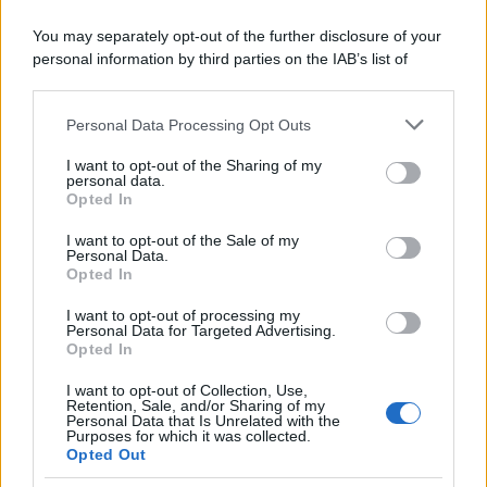
Palestina /
Il Board of Peace di Trump assegna il primo
You may separately opt-out of the further disclosure of your
contratto per un rudimentale avamposto militare a Gaza
personal information by third parties on the IAB’s list of
downstream participants.
Personal Data Processing Opt Outs
This information may also be disclosed by us to third parties
L'evento /
La Sila diventa un palcoscenico naturale: nasce “A
on the IAB’s List of Downstream Participants that may further
I want to opt-out of the Sharing of my
Farla Amare Comincia Tu – Opera Sila”
disclose it to other third parties.
personal data.
Opted In
Please note that this website/app uses one or more Google
services and may gather and store information including but
I want to opt-out of the Sale of my
Personal Data.
not limited to your visit or usage behaviour. You may click to
Opted In
grant or deny consent to Google and its third-party tags to
use your data for below specified purposes in below Google
I want to opt-out of processing my
consent section.
Personal Data for Targeted Advertising.
Opted In
I want to opt-out of Collection, Use,
Retention, Sale, and/or Sharing of my
Personal Data that Is Unrelated with the
Purposes for which it was collected.
Opted Out
Syndication