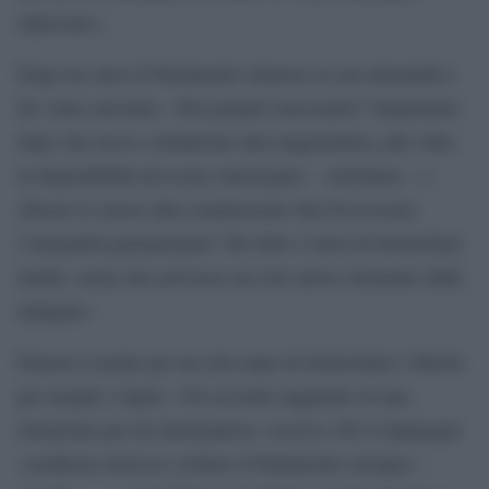
indecente».
Dopo tre mesi il Parlamento rimuove la sua immunità e
lui viene arrestato: «Era proprio necessario? Soprattutto
dopo che avevo comunicato alla magistratura, più volte,
la disponibilità ad essere interrogato – sottolinea – e
chiesto io stesso alla commissione Juri di revocare
l’immunità parlamentare? Ho fatto 4 mesi di domiciliari
inutili, senza che arrivasse un solo nuovo elemento dalle
indagini».
Panzeri si pente per un solo anno di domiciliari e libertà
per moglie e figlia: «Un accordo raggiunto in una
situazione per lui drammatica» osserva. Per il Qatargate
«sembrava dovesse crollare il Parlamento europeo –