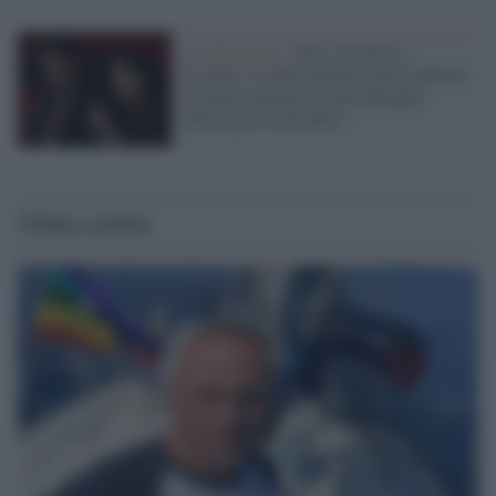
La riflessione /
Pace, disarmo e
Ucraina: il centrosinistra non trasformi
il riarmo europeo in una battaglia
interna per le primarie
Ultime notizie