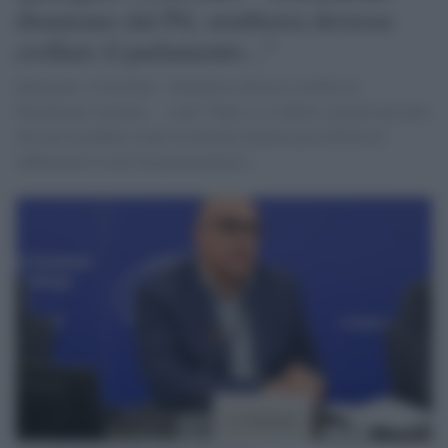
disumano dal Pd, sembrava dovesse
crollare il parlamento..."
Qatargate, Cozzolino: «Sembrava dovesse crollare il
Parlamento europeo ... e poi? Tutto si è ridotto a poche persone,
che non avrebbero avuto la benché minima possibilità di
influenzare le attività parlamentari».