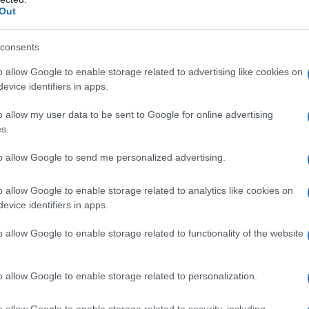
Out
Il Se
.
barch
dall'e
consents
ro passato, alcuna revisione ed evoluzione del
tentat
o allow Google to enable storage related to advertising like cookies on
dano anche la famosa frase di Fini sul
servil
evice identifiers in apps.
europ
ssere stata dimenticata, rimossa a vantaggio
dei m
o allow my user data to be sent to Google for online advertising
a loro identità, delle loro radici, di quella
s.
spegnere. Un rancore che riemerge anche alle
Il lu
della
to allow Google to send me personalized advertising.
destra riesce a conquistare qualcuna delle ex
Guazzaloca all’Ancona di ieri per gli ex fasci è
o allow Google to enable storage related to analytics like cookies on
lti” ai palazzi del potere con parate, cori ultras
evice identifiers in apps.
L'ann
ni. Segni del desiderio di rivalsa e della
Laure
o allow Google to enable storage related to functionality of the website
natori, anche se poi l’esperienza ci dice che
overnare bene dove hanno vinto.
o allow Google to enable storage related to personalization.
Perch
i una vera e nuova classe dirigente, in questo
o allow Google to enable storage related to security, including