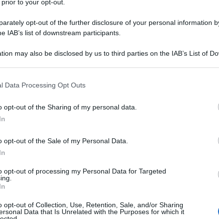
 prior to your opt-out.
ia, dalle catastrofi del clima e dalla guerra,
rately opt-out of the further disclosure of your personal information by
he IAB’s list of downstream participants.
si del capitalismo globalizzato che alimenta
 gli equilibri geopolitici mondiali, divide il
tion may also be disclosed by us to third parties on the IAB’s List of 
 that may further disclose it to other third parties.
ale, riaccendendo gli odi etnici e lo scontro tra
Ulti
 that this website/app uses one or more Google services and may gath
 economica, tecnologica e finanziaria sul
l Data Processing Opt Outs
including but not limited to your visit or usage behaviour. You may click 
 to Google and its third-party tags to use your data for below specifi
o opt-out of the Sharing of my personal data.
ogle consent section.
In
e dilagano incertezza e paura che le destre
 riproporre le ricette politiche e di governo
o opt-out of the Sale of my Personal Data.
In
ia: l’uomo solo al comando, posture muscolari e
patria e famiglia, nazionalismi, autarchia. Con un
to opt-out of processing my Personal Data for Targeted
ing.
tto davvero i conti col proprio passato: il
In
L'int
 dei postfascisti che interpretano il loro
Gaza:
o opt-out of Collection, Use, Retention, Sale, and/or Sharing
ersonal Data that Is Unrelated with the Purposes for which it
solle
cita sull’ingiusto isolamento che ritengono di
lected.