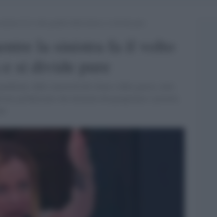
inistra fa il volto gentile della destra e si divide pure
tre la sinistra fa il volto
 e si divide pure
andemia, dalle catastrofi del clima e dalla guerra, tutte
lismo globalizzato che alimenta diseguaglianze e povertà,
ali