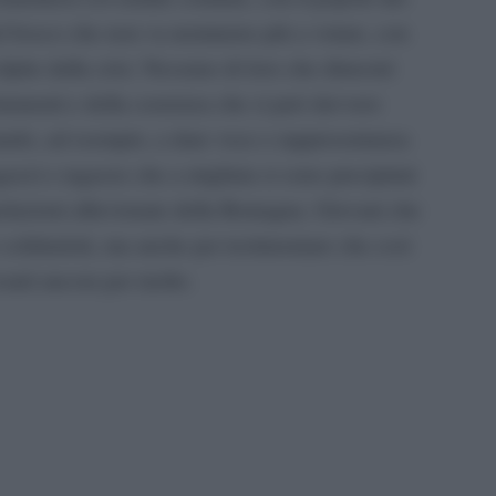
a nel bosco che non va nemmeno più a votare, con
olpite dalla crisi. Nessuno di loro che dimostri
rtamenti e della coerenza che si può davvero
ndo, ad esempio, a dare voce e rappresentanza
azzi e ragazze che a migliaia si sono precipitati
opolazioni alluvionate della Romagna. Giovani che
ro solidarietà, ma anche per testimoniare che così
anti ancora per molto.
pp