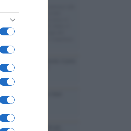
natore M5S racconta la sua esperienza sulle
e cariche di aiuti umanitari assalite
sercito israeliano. Una guerra atroce, il
ivo di disumanizzazione delle vittime, il
ismo del governo italiano e degli altri
ei, il ritorno al colonialismo. L'importanza
ovimenti.
tto /
Addio a Francesco Guccini, il poeta
 canzone d’autore italiana
iversario /
90 anni di Yves Saint
nt, tra moda e scandali
é i centri di intrattenimento per