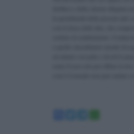
disillusi e della sinistra rifugiat
la quotidianità delle persone più c
con la forza delle idee, dei compo
credere al cambiamento. Comincia
a quello straordinario mondo di rag
ad aiutare con pala e stivali le p
erano lì non solo per offrire la lo
com’è il mondo non può andare av
Facebook
Twitter
Telegram
WhatsA