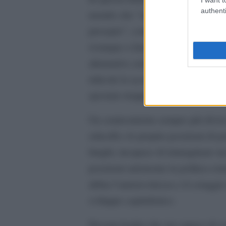
authenti
mondo che “sembra fatto di vetro 
presepio”, come cantava Dalla, c’è 
ovunque a fare il volto gentile dell
alternative credibili allo status qu
ridicole le accuse alla Schlein di 
spostato troppo a sinistra il Pd: m
Un centrosinistra sempre più diviso
orticelli e le proprie posizioni di 
lunghi, incapace di immaginare un
posizioni autonome in politica est
abbia l’autorevolezza e il coraggio
sviluppo capitalistico.
Nessun leader che sia capace di co