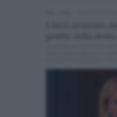
Home
>
Politica
>
I fasci avanzano mentre la s
I fasci avanzano men
gentile della destra
Un’onda lunga della destra favorita dalla p
quante conseguenze della crisi del capita
sconvolge gli equilibri geopolitici mondi