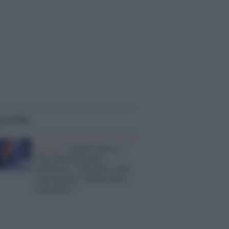
i anche
Azione /
Calenda lancia il
Patto Repubblicano e
profetizza: "Giuseppe Conte
supererà Elly Schlein nella
leadership"