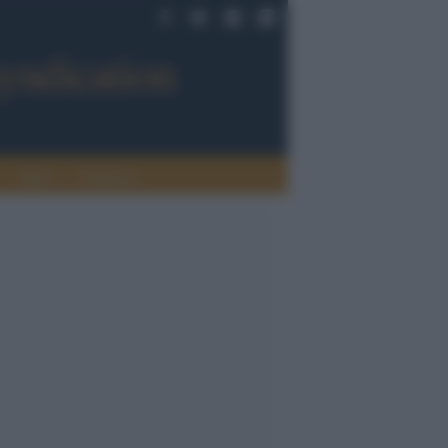
Sport
Tendenze