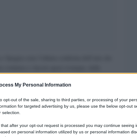
ia e Spagna sono l’ultima conferma dell’aria che
tra continua a vincere quasi ovunque, dalla
 perduta alla Grecia di Tsipras, dalla Croazia ai
ocess My Personal Information
 ultranazionalista di Visegrad (Ungheria,
e in Germania, Francia, Austria dove vacillano i
to opt-out of the sale, sharing to third parties, or processing of your per
on molla l’osso in Inghilterra e Turchia e – per la
formation for targeted advertising by us, please use the below opt-out s
 selection.
e perfino il Cile con un nostalgico di Pinochet e
gli States con il re dei sovranisti, Donald
 that after your opt-out request is processed you may continue seeing i
ased on personal information utilized by us or personal information dis