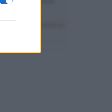
lie investono in attrazioni ad alta
logia
nflitto /
La mafia russa e l'arma del caos