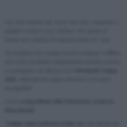
Loro sono centristi che, un po’ alla volta, cominciano a
guardare a destra e non a sinistra e che sperano di
favorire una scissione dei renziani rimasti tra i dem. “
Pd
Chi fa politica deve sempre cercare un dialogo. Il
ha
però scelto un`identità completamente spostata a sinistra
Movimento Cinque
e in prospettiva un`alleanza con il
Stelle
, abdicando allo spazio riformista. Così siamo
incompatibili”.
vicepresidente della Federazione Azione-Iv,
Così la
Elena Bonetti
.
Schlein vuole archiviare il Jobs Act
“
, una riforma che