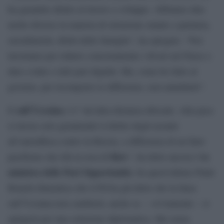
ha garantito diritto al lavoro e sviluppo. Abbiamo idee
molto diverse in materia di istruzione statale e paritaria,
sussidiarietà, diritti delle famiglie”, ha spiegato. “Noi
lavoriamo per ridurre concretamente i divari nel Paese e
dare a tutte e tutti pari dignità. Ma, come ho fatto al
governo, per ricomporre le differenze, non annullarle”.
sull`Ucraina
E
c’è “un’altra distanza abissale. Alla pace
si lavora solo garantendo il diritto degli ucraini
all`autodifesa contro la Russia, a differenza di un finto
Kiev
ex
pacifismo che tifa la resa di
“, ha detto ancora l’
ministra delle Pari Opportunità.
Su quest’ultimo Punti
Bonetti dimentica che il Pd ha già detto che la linea
sull’Ucraina non cambierà, anche se. – ovviamente – si
spingerà per una soluzione diplomatica. Ma senza