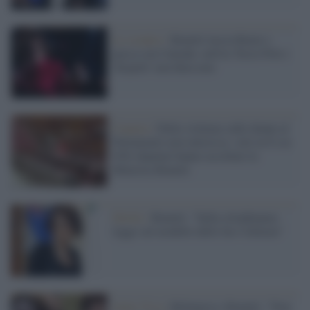
Lo scontro /
Bonetti lascia Renzi e
passa con Calenda: nell'ex Terzo Polo i
'dispetti' non finiscono
Camera /
Della violenza sulle donne al
Parlamento non interessa: solo in 8 (su
630) deputati hanno ascoltato la
Ministra Bonetti
Diritti /
Bonetti: "Sulla cittadinanza
legge sul modello dello Ius Culturae"
Italia Viva /
Bellanova e Bonetti: "Non