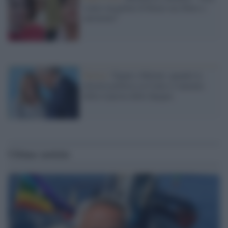
siamo megafoni di Renzi ma libere e
autonome"
Destra /
Tajani e Meloni: quando la
miseria politica su Ceuta si lamenta
della risposta della Spagna
Ultime notizie