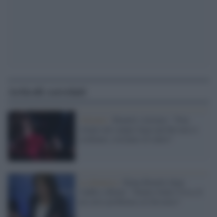
Articoli correlati
Alleanze /
Bonetti (Azione): "Non
stiamo nel campo largo perché non ci
crediamo, restiamo al centro"
La denuncia /
Elena Bonetti dopo
l'addio a Renzi: "Dentro Italia Viva c'è
un serio problema col dissenso"