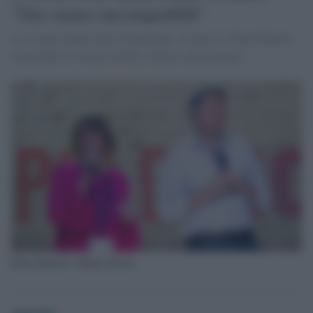
"Ora siamo incompatibili"
La vicepresidente della Federazione Azione-Iv, Elena Bonetti
tuona dopo la vittoria di Elly Schlein alle primarie
Elena Bonetti e Matteo Renzi
globalist