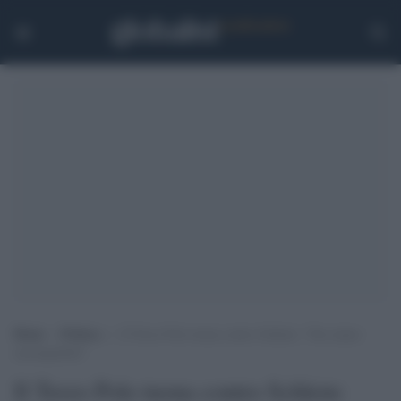
Home
>
Politica
>
Il Terzo Polo tuona contro Schlein: “Ora siamo
incompatibili”
Il Terzo Polo tuona contro Schlein: