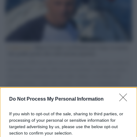
L'intervista /
Marco Croatti e la Flottilla per Gaza: le nostre
vele gonfie grazie alla sollevazione popolare
Il Senatore M5S racconta la sua esperienza sulle barche cariche di
aiuti umanitari assalite dall'esercito israeliano. Una guerra atroce,
il tentativo di disumanizzazione delle vittime, il servilismo del
governo italiano e degli altri europei, il ritorno al colonialismo.
L'importanza dei movimenti.
Do Not Process My Personal Information
Il caso /
Trump ha quasi esaurito l'arsenale Usa, ma il
tycoon smentisce
If you wish to opt-out of the sale, sharing to third parties, or
processing of your personal or sensitive information for
targeted advertising by us, please use the below opt-out
section to confirm your selection.