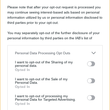
Chiesa /
Papa Leone XIV denuncia le violenze in Ucraina e
Russia e chiede il rispetto del diritto umanitario e della
Please note that after your opt-out request is processed you
diplomazia
may continue seeing interest-based ads based on personal
information utilized by us or personal information disclosed to
third parties prior to your opt-out.
Il centenario /
A L'Aquila arriva la mostra "Tito, 100 anni
You may separately opt-out of the further disclosure of your
attraverso la forma"
personal information by third parties on the IAB’s list of
downstream participants.
Personal Data Processing Opt Outs
This information may also be disclosed by us to third parties
Il medagliere /
Europei di nuoto: Pellecani guida una super
on the IAB’s List of Downstream Participants that may further
I want to opt-out of the Sharing of my
Italia
disclose it to other third parties.
personal data.
Opted In
Please note that this website/app uses one or more Google
services and may gather and store information including but
I want to opt-out of the Sale of my
Personal Data.
not limited to your visit or usage behaviour. You may click to
Opted In
grant or deny consent to Google and its third-party tags to
use your data for below specified purposes in below Google
I want to opt-out of processing my
consent section.
Personal Data for Targeted Advertising.
Opted In