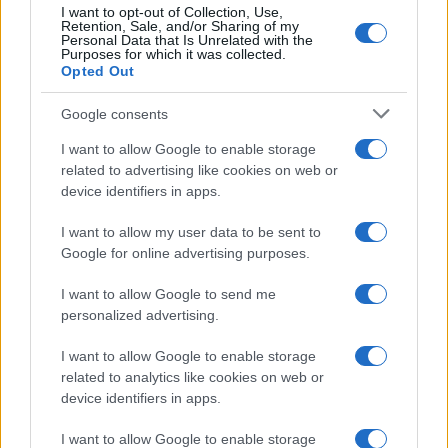
I want to opt-out of Collection, Use,
Retention, Sale, and/or Sharing of my
Personal Data that Is Unrelated with the
Purposes for which it was collected.
Opted Out
Syndication
Culture
Google consents
Salute
Globalist
I want to allow Google to enable storage
related to advertising like cookies on web or
Megachip
Globalscience
device identifiers in apps.
GiULia
Globalsport
I want to allow my user data to be sent to
Google for online advertising purposes.
Prima Pagina
I want to allow Google to send me
personalized advertising.
Giornale dello
Chi siamo
I want to allow Google to enable storage
Spettacolo
related to analytics like cookies on web or
Contributors
device identifiers in apps.
Wondernet
Facebook
I want to allow Google to enable storage