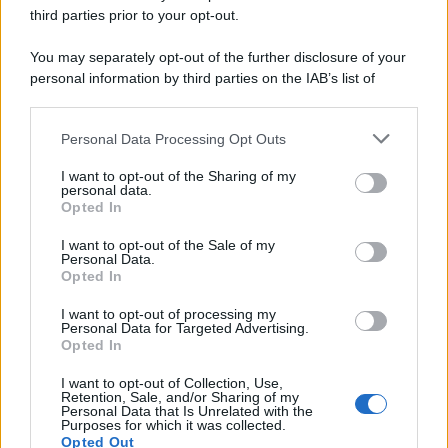
third parties prior to your opt-out.
Il ricordo /
Quando Guccini raccontava le "Cronache
You may separately opt-out of the further disclosure of your
epafaniche": l'intervista all'artista che si definiva un
personal information by third parties on the IAB’s list of
'narratore'
downstream participants.
Personal Data Processing Opt Outs
This information may also be disclosed by us to third parties
Lo studio /
Disinformazione russa e destra: anche la
on the IAB’s List of Downstream Participants that may further
I want to opt-out of the Sharing of my
macchina propagandistica di Putin dietro la crisi di Ceuta
disclose it to other third parties.
personal data.
Opted In
Please note that this website/app uses one or more Google
services and may gather and store information including but
I want to opt-out of the Sale of my
Personal Data.
not limited to your visit or usage behaviour. You may click to
Opted In
grant or deny consent to Google and its third-party tags to
use your data for below specified purposes in below Google
I want to opt-out of processing my
consent section.
Personal Data for Targeted Advertising.
Opted In
I want to opt-out of Collection, Use,
Retention, Sale, and/or Sharing of my
Personal Data that Is Unrelated with the
Purposes for which it was collected.
Opted Out