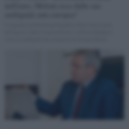
nell'euro, Meloni esca dalla sua
ambiguità anti-europea"
Il segretario di Più Europa Benedetto Della Vedova parla
dell'ingresso della Croazia nell'euro e nell'area Shengen e
critica le ambiguità anti-europeiste di Giorgia Meloni