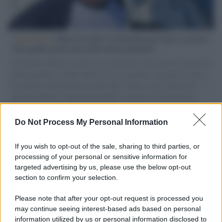
L'intervista /
Marco Croatti e la Flottilla per Gaza: le nostre
vele gonfie grazie alla sollevazione popolare
Il Senatore M5S racconta la sua esperienza sulle barche cariche di
aiuti umanitari assalite dall'esercito israeliano. Una guerra atroce,
il tentativo di disumanizzazione delle vittime, il servilismo del
governo italiano e degli altri europei, il ritorno al colonialismo.
L'importanza dei movimenti.
Do Not Process My Personal Information
L'attesa /
Un estate di calcio: tra Mondiali e Serie A
If you wish to opt-out of the sale, sharing to third parties, or
processing of your personal or sensitive information for
targeted advertising by us, please use the below opt-out
section to confirm your selection.
Musica /
Al maestro Francesco Guccini
Please note that after your opt-out request is processed you
may continue seeing interest-based ads based on personal
information utilized by us or personal information disclosed to