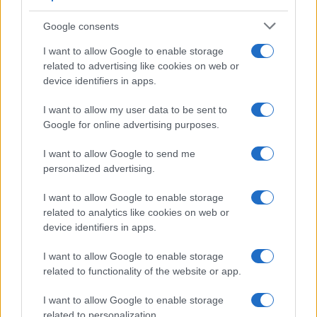
Syndication
Culture
Google consents
Salute
Globalist
I want to allow Google to enable storage
related to advertising like cookies on web or
Megachip
Globalscience
device identifiers in apps.
GiULia
Globalsport
I want to allow my user data to be sent to
Google for online advertising purposes.
Prima Pagina
I want to allow Google to send me
personalized advertising.
Giornale dello
Chi siamo
I want to allow Google to enable storage
Spettacolo
related to analytics like cookies on web or
Contributors
device identifiers in apps.
Wondernet
Facebook
I want to allow Google to enable storage
Giuliana Sgrena
related to functionality of the website or app.
Twitter
I want to allow Google to enable storage
Google News
related to personalization.