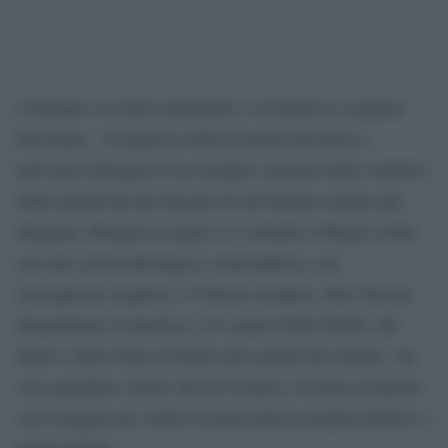
L’Europa va avanti nonostante i sovranisti la vogliano
boicottare. «L’ingresso della Croazia nell’Euro e
nell’area Schengen è un esempio concreto della vitalità e
della attrattività del disegno di un’Europa sempre più
integrata. Disegno al quale si è sottratto il Regno Unito
con una scelta ideologica e nazionalista, con
conseguenze negative. L’Unione europea, oltre che per
integrazione economica, è lo spazio della libertà, dei
diritti e dello Stato di diritto più grande del mondo. Ad
essa guardano coloro che in Ucraina o in Iran si battono
con coraggio per vedere riconosciuta la propria libertà e i
propri diritti».