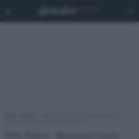
Home
>
Politica
>
Della Vedova: “Benvenuta Croazia nell’euro,
Meloni esca dalla sua ambiguità anti-europea”
Della Vedova: "Benvenuta Croazia