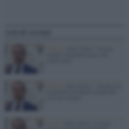
Articoli correlati
+Europa /
Della Vedova: "Crosetto
spieghi l'inquietante attacco alla
magistratura"
Liberali /
Della Vedova: "+Europa sarà
la piattaforma di Renew in Italia alle
prossime europee"
Europa /
Della Vedova: "Crosetto
attacca l'indipendenza della Bce"