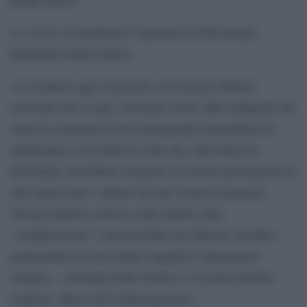
Lo scrive su Facebook il segretario di Più Europa
Benedetto Della Vedova.
«I sovranisti oggi al governo con Giorgia Meloni,
nell’anno che si apre, dovranno uscire dall’ambiguità che
mette in contrasto la loro propaganda nazionalista ed
antieuropea e la realtà di scelte che, nell’interesse
dell’Italia, dovrebbero smentire la retorica presuntuosa di
tutti questi anni e aderire ad una visione europeista.
Nessun artificio retorico come quello sulla
`confederazione´ è più possibile per Meloni: un’Italia
protagonista di una sempre maggiore integrazione
europea – conclude Della Vedova- è il nostro destino
migliore. Buon 2023 piùeuropeista!».