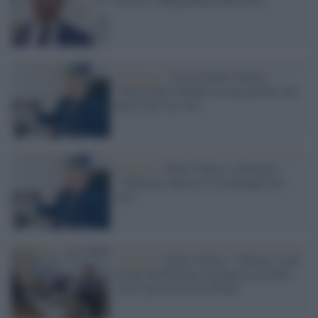
Pandemia /
Covid, Della Vedova:
"Preoccupa l'ondata con un governo che
flirta con i no-vax"
Elezioni /
Della Vedova (+Europa):
"Abbiamo chiesto il riconteggio dei
voti"
+Europa /
Della Vedova: "Meloni vuole
la fine dell'Unione europea in accordo
con il para-fascista Orban"