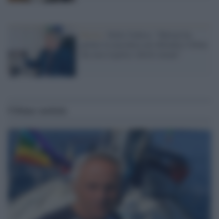
Destra /
Della Vedova: "Meloni ha
gettato la maschera nel difendere Orban
che non rispetta i diritti umani"
Ultime notizie