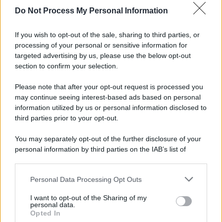
Do Not Process My Personal Information
Il lutto /
Addio a Livio Berruti, leggenda dello sprint
italiano
If you wish to opt-out of the sale, sharing to third parties, or
processing of your personal or sensitive information for
targeted advertising by us, please use the below opt-out
section to confirm your selection.
Il libro /
Crescere significa pentirsi: l’immaturità degli
italiani tra berlusconismo, fascismo e nuove nostalgie
Please note that after your opt-out request is processed you
may continue seeing interest-based ads based on personal
information utilized by us or personal information disclosed to
third parties prior to your opt-out.
Memoria /
Quando Pasolini raccontava i minatori italiani in
You may separately opt-out of the further disclosure of your
Belgio dopo Marcinelle
personal information by third parties on the IAB’s list of
downstream participants.
Personal Data Processing Opt Outs
This information may also be disclosed by us to third parties
Il libro /
La letteratura che racconta l’estate
on the IAB’s List of Downstream Participants that may further
I want to opt-out of the Sharing of my
disclose it to other third parties.
personal data.
Opted In
Please note that this website/app uses one or more Google