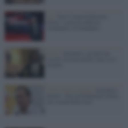
La7 /
Non è l'Arena di Massimo
Giletti: si parla di reddito di
cittadinanza e di Soumahoro
Diritti /
Soumahoro: gli idoli mai
toccarli con mano perché viene via la
doratura
Verdi e Sinistra Italiana /
Soumahoro,
Bonelli: "Sono profondamente turbato,
una vicenda bruttissima"