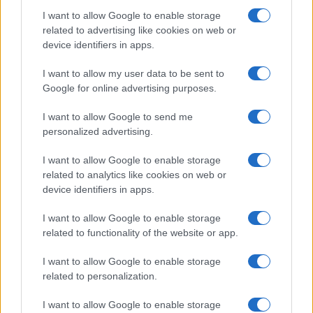
Salute
Globalist
I want to allow Google to enable storage
related to advertising like cookies on web or
Megachip
Globalscience
device identifiers in apps.
GiULia
Globalsport
I want to allow my user data to be sent to
Google for online advertising purposes.
Prima Pagina
I want to allow Google to send me
personalized advertising.
Giornale dello
Chi siamo
I want to allow Google to enable storage
Spettacolo
related to analytics like cookies on web or
Contributors
device identifiers in apps.
Wondernet
Facebook
I want to allow Google to enable storage
Giuliana Sgrena
related to functionality of the website or app.
Twitter
I want to allow Google to enable storage
Google News
related to personalization.
Mastodon
I want to allow Google to enable storage