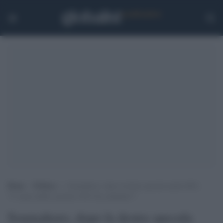
Home
>
Politica
>
Soumahoro, dopo la destra specula anche M5s:
“C’erano dubbi, perché il Pd l’ha candidato?”
Soumahoro, dopo la destra specula