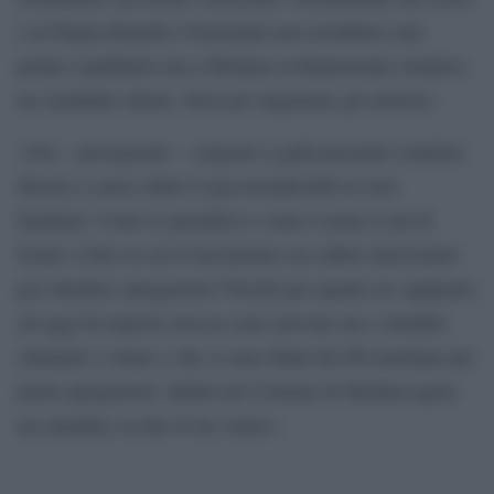
e in Puglia Bonelli e Fratoianni non avrebbero mai
potuto candidarlo ma a Modena evidentemente risultava
un candidato ideale, forse per ingannare gli elettori».
«Ora – proseguono – vengono a galla presunte condotte
illecite a carico delle Coop riconducibili ai suoi
familiari. Come si giustifica e come si pone il pd di
fronte a fatti su cui il movimento era subito intervenuto
per chiedere spiegazioni? Perché per quanto ne sappiamo
ad oggi di risposte non ne sono arrivate ma i cittadini
chiamati a votare e che si sono fidati del Pd meritano per
primi spiegazioni. Infatti nel Comune di Modena quasi
un cittadino su due lo ha votato».