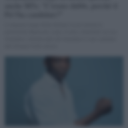
anche M5s: "C'erano dubbi, perché il
Pd l'ha candidato?"
La deputata cinque Stelle Stefania Ascari insieme ai
pentastellati Mantovani, Lanzi, Croatti e Zanichelli sul caso
Soumahoro, dimenticando che Soumahoro è stato candidato
dall'Alleanza Verdi-sinistra