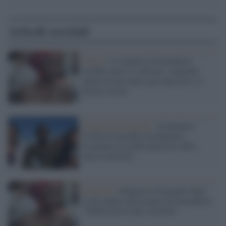
Articoli correlati
Latina /
La moglie di Soumahoro
avrebbe speso i soldi per i migranti
anche in una clinica per partorire: le
ultime accuse
Camera dei Deputati /
Soumahoro
rischia di decadere da deputato:
irregolare la rendicontazione delle
spese elettorali
Inchiesta /
Indagato il fotografo degli
scatti audaci alla moglie di Soumahoro:
"Diffusione di dati sensibili"