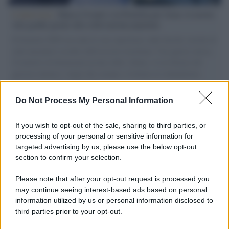
L'intervista /
Marco Croatti e la Flottilla per Gaza: le nostre
vele gonfie grazie alla sollevazione popolare
Il Senatore M5S racconta la sua esperienza sulle barche cariche di
aiuti umanitari assalite dall'esercito israeliano. Una guerra atroce,
il tentativo di disumanizzazione delle vittime, il servilismo del
governo italiano e degli altri europei, il ritorno al colonialismo.
L'importanza dei movimenti.
Do Not Process My Personal Information
Tendenze /
Sale il numero degli acquisti online in Europa e
aumentano le vendite di articoli second hand
If you wish to opt-out of the sale, sharing to third parties, or
processing of your personal or sensitive information for
targeted advertising by us, please use the below opt-out
section to confirm your selection.
Pd /
Un partito progressista e di sinistra che si spacca sul
riarmo ha un serio problema
Please note that after your opt-out request is processed you
may continue seeing interest-based ads based on personal
information utilized by us or personal information disclosed to
third parties prior to your opt-out.
Il caso /
Trump ha quasi esaurito l'arsenale Usa, ma il