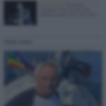
Sinistra Italiana /
Fratoianni:
"Soumahoro? Non mi pento della
candidatura, quelli sono i nostri temi"
Ultime notizie