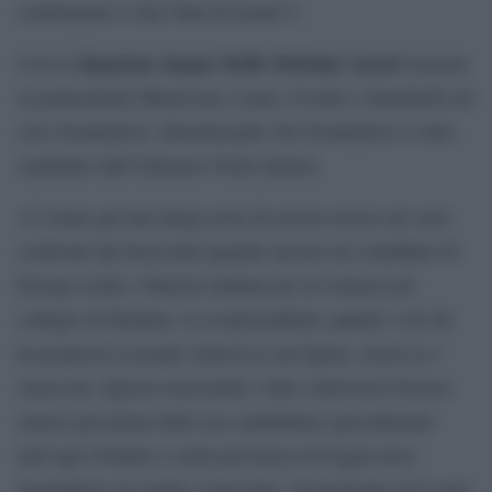
continuiamo a fare finta di niente?».
deputata cinque Stelle Stefania Ascari
Così la
insieme
ai pentastellati Mantovani, Lanzi, Croatti e Zanichelli sul
caso Soumahoro, dimenticando che Soumahoro è stato
candidato dall’Alleanza Verdi-sinistra.
«C’erano già una lunga serie di accuse mosse nei suoi
confronti dai braccianti quando ancora era candidato di
Europa verde e Sinistra italiana per la Camera nel
collegio di Modena. La responsabilità, quindi, è di chi
ha proposto ai propri elettori la sua figura, senza se e
senza ma. Questo nonostante i fatti controversi fossero
emersi già prima della sua candidatura specialmente
nell’agro Pontino e nella provincia di Foggia dove
Soumahoro era molto conosciuto. Sicuramente nel Lazio