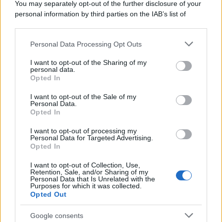
You may separately opt-out of the further disclosure of your
tycoon smentisce
personal information by third parties on the IAB’s list of
downstream participants.
Personal Data Processing Opt Outs
This information may also be disclosed by us to third parties
La banca /
Caso Mps: i pm milanesi ora vogliono vederci
on the IAB’s List of Downstream Participants that may further
I want to opt-out of the Sharing of my
chiaro sulle “chat” tra un dirigente del Mef e alcuni ministri
disclose it to other third parties.
personal data.
Opted In
Please note that this website/app uses one or more Google
services and may gather and store information including but
I want to opt-out of the Sale of my
Personal Data.
not limited to your visit or usage behaviour. You may click to
Opted In
grant or deny consent to Google and its third-party tags to
use your data for below specified purposes in below Google
I want to opt-out of processing my
consent section.
Personal Data for Targeted Advertising.
Opted In
I want to opt-out of Collection, Use,
Retention, Sale, and/or Sharing of my
Personal Data that Is Unrelated with the
Purposes for which it was collected.
Opted Out
Syndication
Culture
Google consents