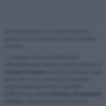
Non bastava la destra, ora ci si mette anche M5s a
speculare sul caso del sindacalista dei braccianti finito
nella bufera.
«Ci chiediamo come sia possibile che tutto
Pd
il
emiliano abbia sostenuto e voluto la candidatura di
Aboubakar Soumahoro
quando già trapelavano eccome
dubbi su tutto ciò che ruotava attorno al candidato.
Vogliamo dunque parlare della responsabilità
Pd
Soumahoro all’uninominale
del
nell’aver candidato
a Modena
, costringendo gli elettori a votarlo? O