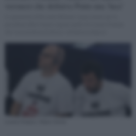
veronesi che definiva Putin una 'luce'
Le quotazioni di Riccardo Molinari calano mentre per la
presidenza della Camera salgono quelle di Lorenzo Fontana
che è un estremista di destra e oltranzista religioso
Lorenzo Fontana e Matteo Salvini