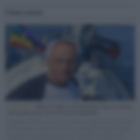
Ultime notizie
L'intervista /
Marco Croatti e la Flottilla per Gaza: le nostre
vele gonfie grazie alla sollevazione popolare
Il Senatore M5S racconta la sua esperienza sulle barche cariche di
aiuti umanitari assalite dall'esercito israeliano. Una guerra atroce,
il tentativo di disumanizzazione delle vittime, il servilismo del