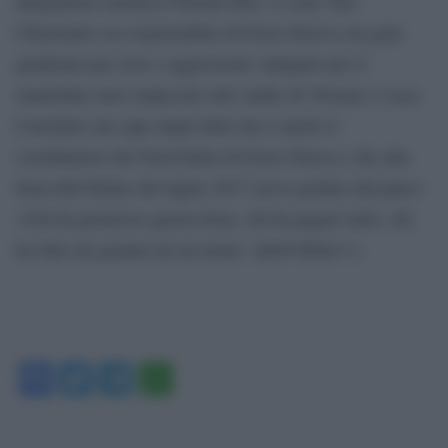
integralista cattolica Christus Rex, ci sono Yari
Chiavenato (ex responsabile di Forza Nuova con guai
giudiziari per risse e aggressioni, indagato per il
manichino nero impiccato allo stadio di Verona) e Luca
Castellini (un capo degli ultrà che è anche il
coordinatore del Nord Italia di Forza Nuova e che alla
festa dell’Hellas del luglio 2017 aveva gridato dal palco:
«Chi ha permesso questa festa, chi ha pagato tutto, chi
ha fatto da garante ha un nome: Adolf Hitler!»).
Facebook
Twitter
Telegram
WhatsApp