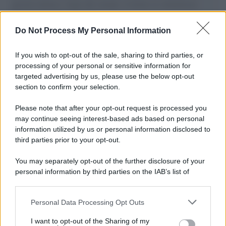
governo italiano e degli altri europei, il ritorno al colonialismo.
L'importanza dei movimenti.
Do Not Process My Personal Information
Il caso /
Trump ha quasi esaurito l'arsenale Usa, ma il
tycoon smentisce
If you wish to opt-out of the sale, sharing to third parties, or
processing of your personal or sensitive information for
targeted advertising by us, please use the below opt-out
section to confirm your selection.
Chiesa /
Papa Leone XIV denuncia le violenze in Ucraina e
Russia e chiede il rispetto del diritto umanitario e della
Please note that after your opt-out request is processed you
diplomazia
may continue seeing interest-based ads based on personal
information utilized by us or personal information disclosed to
third parties prior to your opt-out.
Il centenario /
A L'Aquila arriva la mostra "Tito, 100 anni
You may separately opt-out of the further disclosure of your
attraverso la forma"
personal information by third parties on the IAB’s list of
downstream participants.
Personal Data Processing Opt Outs
This information may also be disclosed by us to third parties
Il medagliere /
Europei di nuoto: Pellecani guida una super
on the IAB’s List of Downstream Participants that may further
I want to opt-out of the Sharing of my
Italia
disclose it to other third parties.