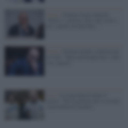
Destra /
Fontana (Lega) ammette:
“Renzi e i centristi sono i più vicini a
noi e quindi sul Quirinale…”
Destra /
Fontana tiepido su Berlusconi
al Colle: "Bene ma bisogna fare i conti
con i numeri"
Crisi /
La Lega tenta di alzare il
prezzo: "Noi al governo solo se avremo
la possibilità di incidere"