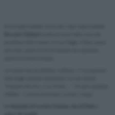
Da un impresentabile ad un altro super impresentabile:
Riccardo Molinari
rischia di uscire dalla corsa alla
Lega
presidenza della Camera. In casa
si fanno spazio
altri nomi, quello di Nicola Molteni ma soprattutto
quello di Lorenzo Fontana.
Ai cronisti che gli chiedono conferma, il vicesegretario
Lega
della
risponde inizialmente con una battuta:
“Giorgetti alla Juve, io al Verona…”. Poi però aggiunge
sibillino: “é ancora in divenire, la notte é lunga”.
La biografia di Lorenzo Fontana, fan di Putin e
amico dei nazisti