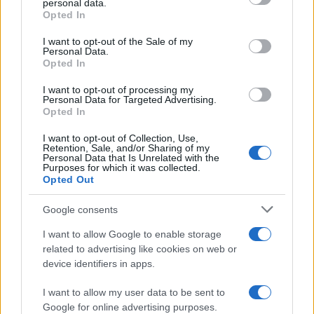
personal data.
Opted In
Please note that this website/app uses one or more Google
services and may gather and store information including but
I want to opt-out of the Sale of my
Personal Data.
not limited to your visit or usage behaviour. You may click to
Opted In
grant or deny consent to Google and its third-party tags to
use your data for below specified purposes in below Google
I want to opt-out of processing my
consent section.
Personal Data for Targeted Advertising.
Opted In
I want to opt-out of Collection, Use,
Retention, Sale, and/or Sharing of my
Personal Data that Is Unrelated with the
Purposes for which it was collected.
Opted Out
Syndication
Culture
Google consents
Salute
Globalist
I want to allow Google to enable storage
related to advertising like cookies on web or
Megachip
Globalscience
device identifiers in apps.
GiULia
Globalsport
I want to allow my user data to be sent to
Google for online advertising purposes.