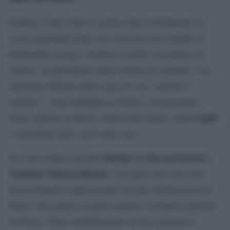
Fontana è stato eletto la prima volta al Parlamento la
scorsa legislatura dopo aver trascorso due mandati al
Parlamento europeo. Fontana è anche vicesindaco di
Verona, vicepresidente della Camera dei deputati, vice
segretario federale della Lega ed è un “veronese e
scriveva
cattolico”, come
su Twitter, con posizioni
Lgbti
molto radicali su aborto, diritti delle donne, diritti
e richiedenti asilo, tra le altre cose.
Marine Le Pen in Francia e
Gli sono sempre piaciuti
Vladimir Putin in Russia
(«Da parte mia sono stato
favorevolmente impressionato da tante dichiarazioni di
Putin e dal grande risveglio religioso cristiano registrato
nel Paese, frutto indubbiamente di una reazione ai