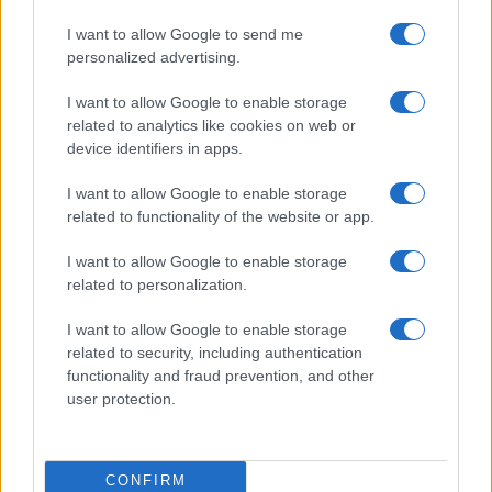
Prima Pagina
I want to allow Google to send me
personalized advertising.
Giornale dello
Chi siamo
I want to allow Google to enable storage
Spettacolo
related to analytics like cookies on web or
Contributors
device identifiers in apps.
Wondernet
Facebook
I want to allow Google to enable storage
Giuliana Sgrena
related to functionality of the website or app.
Twitter
I want to allow Google to enable storage
Google News
related to personalization.
Mastodon
I want to allow Google to enable storage
related to security, including authentication
Cookie Policy
functionality and fraud prevention, and other
user protection.
Preferenze Privacy
CONFIRM