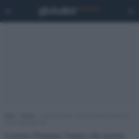
Home
>
Politica
>
Lorenzo Fontana, l’amico dei nazisti veronesi che
definiva Putin una ‘luce’
Lorenzo Fontana, l'amico dei nazisti