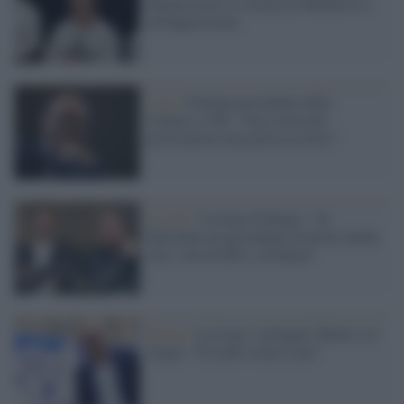
Montecitorio si ritorna al Medioevo e
all'Inquisizione
Lega /
Fontana presidente della
Camera, il Pd: "Una scelta più
provocatoria non poteva esserci"
Il colle /
Lorenzo Fontana: "Al
Quirinale un presidente di destra anche
con i voti di M5s e di Renzi"
Destra /
La Lega ‘corteggia’ Renzi e lo
elogia: “È il più vicino a noi”