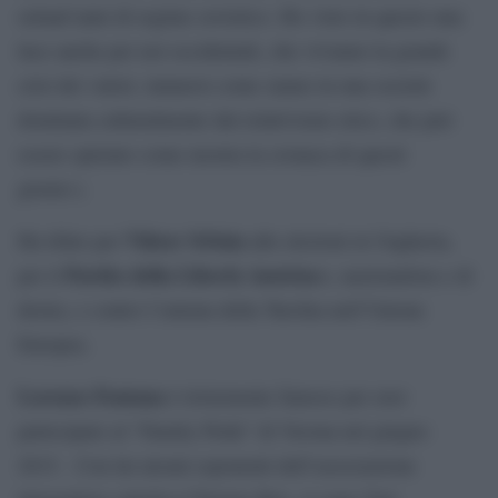
settant’anni di regime sovietico. Ho visto in questo una
luce anche per noi occidentali, che viviamo la grande
crisi dei valori, immersi come siamo in una società
dominata culturalmente dal relativismo etico, che può
essere spietato come mostra la cronaca di questi
giorni»).
Viktor Orbán
Ha tifato per
alle elezioni in Ungheria,
Partito della Libertà Austriac
per il
o, nazionalista e di
destra, e contro l’entrata della Turchia nell’Unione
Europea.
Lorenzo Fontana
è tristemente famoso per aver
partecipato al “Family Pride” di Verona nel giugno
2015. Con lui alcuni esponenti dell’associazione