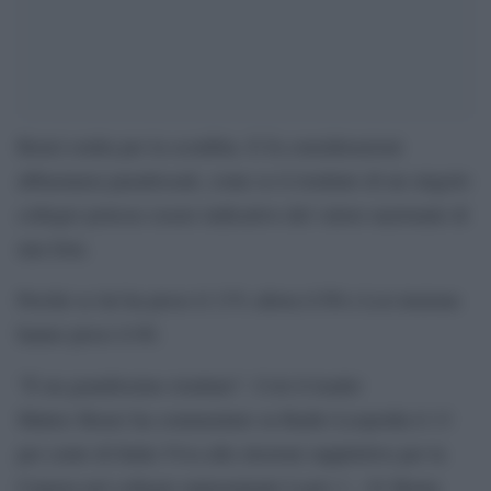
Renzi esulta per la sconfitta. E fa considerazioni
abbastanza paradossali, come se il risultato di un singolo
collegio potesse essere indicativo del valore nazionale di
una lista.
Perché se lui ha preso il 13% allora il Pd e Lcu insieme
hanno preso il 60.
“È un grandissimo risultato”. Così il leader
Matteo Renzi ha commentato su Radio Leopolda il 13
per cento di Italia Viva alle elezioni supplettive per la
Camera nel collegio uninominale Lazio 1 – 01 Roma