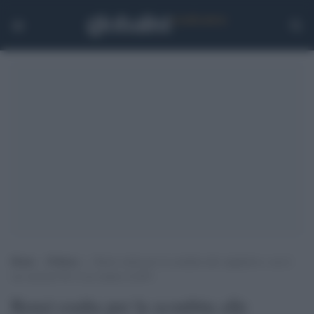
Home
>
Politica
>
Renzi esulta per la sconfitta alle suppletive: con il
suo metodo Pd e Leu stanno al 60%
Renzi esulta per la sconfitta alle