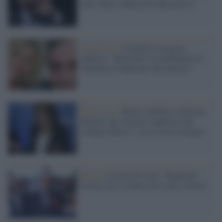
anni: Boris Johnson rischia grosso
Suppletive /
Calenda fa un passo
indietro: "Ritiriamo la candidatura di
Valentina Grippo per una unitaria"
Italia Viva /
Renzi candida la ministra
Bonetti alle elezioni suppletive nel
collegio Roma 1: ecco la sua strategia
Siena /
L'ironia di Letta: "Ringrazio
Salvini che è venuto nove volte a Siena"