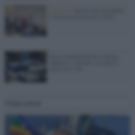
Suppletive /
Salvini voleva rimandarlo
a casa ma Letta stravince a Siena
Questo weekend elezioni comunali,
suppletive e regionali: ecco tutte le
regole per il voto
Ultime notizie