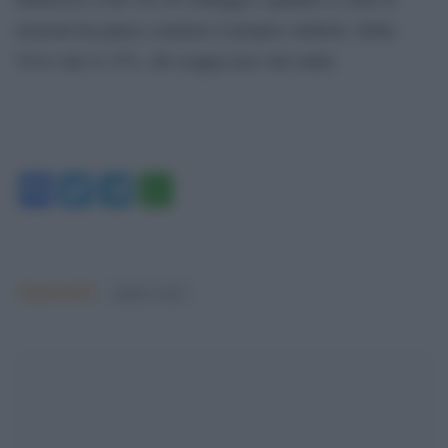
elezioni ha paura a mettere il proprio simbolo. Italia
Viva vale il 13%, chi scappa non vale nulla.
Facebook
Twitter
Telegram
WhatsApp
Argomenti:
matteo renzi