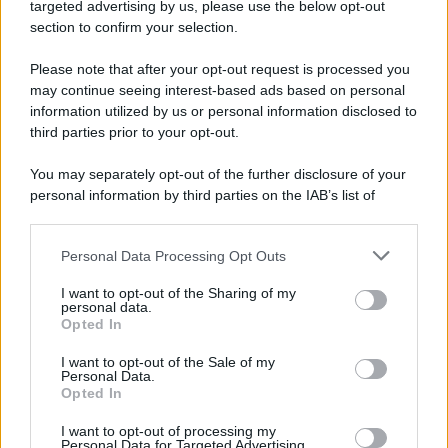
targeted advertising by us, please use the below opt-out
section to confirm your selection.
Pd /
Un partito progressista e di sinistra che si spacca sul
riarmo ha un serio problema
Please note that after your opt-out request is processed you
may continue seeing interest-based ads based on personal
information utilized by us or personal information disclosed to
third parties prior to your opt-out.
Il caso /
Trump ha quasi esaurito l'arsenale Usa, ma il
You may separately opt-out of the further disclosure of your
tycoon smentisce
personal information by third parties on the IAB’s list of
downstream participants.
Personal Data Processing Opt Outs
This information may also be disclosed by us to third parties
La banca /
Caso Mps: i pm milanesi ora vogliono vederci
on the IAB’s List of Downstream Participants that may further
I want to opt-out of the Sharing of my
chiaro sulle “chat” tra un dirigente del Mef e alcuni ministri
disclose it to other third parties.
personal data.
Opted In
Please note that this website/app uses one or more Google
services and may gather and store information including but
I want to opt-out of the Sale of my
Personal Data.
not limited to your visit or usage behaviour. You may click to
Opted In
grant or deny consent to Google and its third-party tags to
use your data for below specified purposes in below Google
I want to opt-out of processing my
consent section.
Personal Data for Targeted Advertising.