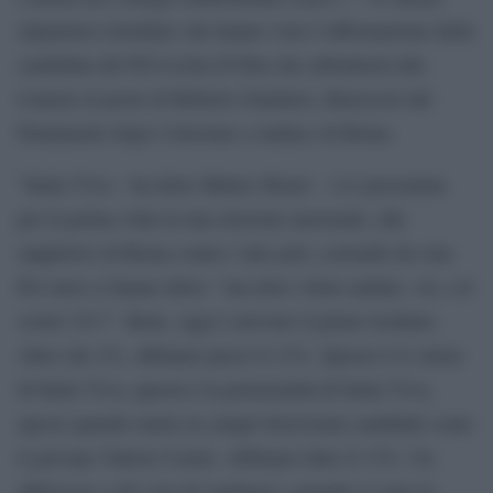
(Quartiere trionfale) che hanno visto l’affermazione della
candidata del Pd Cecilia D’Elia che subentrerà alla
Camera al posto di Roberto Gualtieri, dimessosi dal
Parlamento dopo l’elezione a sindaco di Roma.
“Italia Viva – ha detto Matteo Renzi – si è presentata
per la prima volta in una elezione nazionale, alle
suppletive di Roma contro i due poli, correndo da sola.
Per mesi ci hanno detto: “ma dove volete andare, voi, col
vostro 2%?”. Bene, oggi è arrivato il primo risultato.
Altro che 2%, abbiamo preso il 13%. Questo è il valore
di Italia Viva, questa è la potenzialità di Italia Viva,
specie quando mette in campo bravissimi candidati come
il giovane Valerio Casini. Abbiamo fatto il 13%. Un
abbraccio a chi vive di sondaggi e quando ci sono le