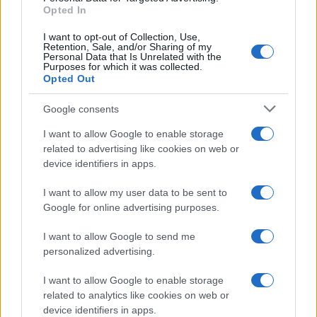
Opted In
I want to opt-out of Collection, Use,
Retention, Sale, and/or Sharing of my
Personal Data that Is Unrelated with the
Purposes for which it was collected.
Opted Out
Syndication
Culture
Google consents
Salute
Globalist
I want to allow Google to enable storage
related to advertising like cookies on web or
Megachip
Globalscience
device identifiers in apps.
GiULia
Globalsport
I want to allow my user data to be sent to
Google for online advertising purposes.
Prima Pagina
I want to allow Google to send me
personalized advertising.
Giornale dello
Chi siamo
I want to allow Google to enable storage
Spettacolo
related to analytics like cookies on web or
Contributors
device identifiers in apps.