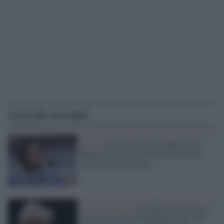
Articoli correlati
Dem /
Il Pd stravince le suppletive a
Roma1 con Cecilia D'Elia (ma hanno
votato in pochissimi)
Gran Bretagna /
Sconfitta epocale per i
Tories nel North Shropshire dopo 200