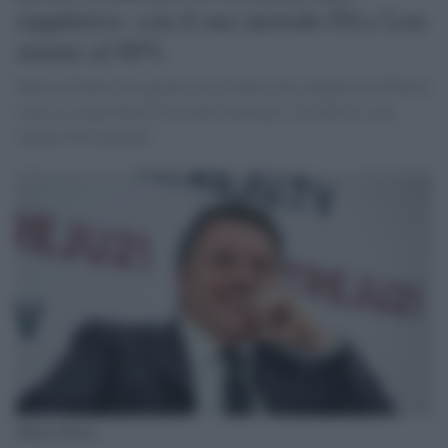
suppletive: con il suo metodo Pd e Leu
stanno al 60%
Renzi ed Italia festeggiano un risultato alle suppletive di Roma
come se rispecchiasse la realtà nazionale. In realtà le cose
stanno diversamente
Matteo Renzi