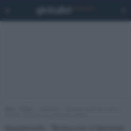
Home
>
Politica
>
Quagliariello: “Berlusconi al Quirinale sarebbe la
fine della costruzione di un grande partito liberale”
Quagliariello: "Berlusconi al Quirinale