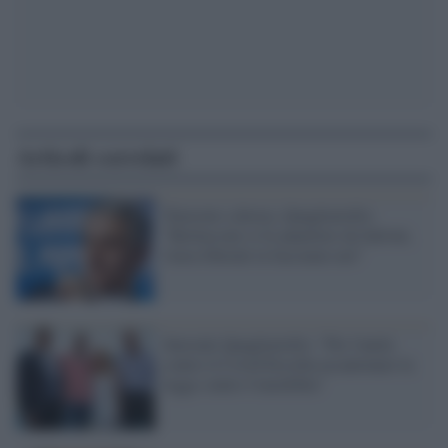
Articoli correlati
Tensioni a destra, Quagliariello:
"Berlusconi si fa annettere da Salvini,
l'area liberale la facciamo noi"
Surreale Quagliariello: "Per l'unità
contro il Covid bisosba accantonare la
legge contro l'omofobia"