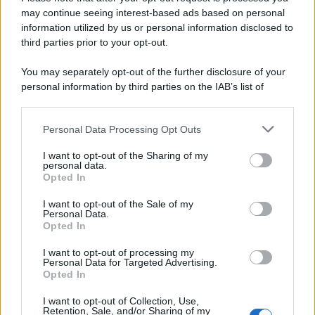
may continue seeing interest-based ads based on personal
information utilized by us or personal information disclosed to
third parties prior to your opt-out.
Il medagliere /
Europei di nuoto: Pellecani guida una super
You may separately opt-out of the further disclosure of your
Italia
personal information by third parties on the IAB’s list of
downstream participants.
Personal Data Processing Opt Outs
This information may also be disclosed by us to third parties
Il centenario /
A L'Aquila arriva la mostra "TITO, 100 anni
on the IAB’s List of Downstream Participants that may further
I want to opt-out of the Sharing of my
attraverso la forma"
disclose it to other third parties.
personal data.
Opted In
Please note that this website/app uses one or more Google
services and may gather and store information including but
I want to opt-out of the Sale of my
Personal Data.
not limited to your visit or usage behaviour. You may click to
Opted In
grant or deny consent to Google and its third-party tags to
use your data for below specified purposes in below Google
I want to opt-out of processing my
consent section.
Personal Data for Targeted Advertising.
Opted In
I want to opt-out of Collection, Use,
Retention, Sale, and/or Sharing of my