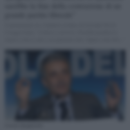
sarebbe la fine della costruzione di un
grande partito liberale"
Il parlamentare tra i fondatori al fianco di Giovanni Toti di
Coraggio Italia: "L'Italia è a un bivio. Potrebbe prendere lo
slancio e fare il salto a cui puntiamo tutti. Oppure come dire..."
Gaetano Quagliariello