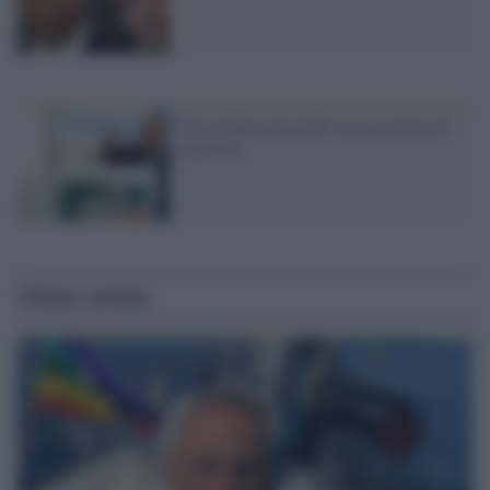
Forza Italia già perde i pezzi prima di
rinascere
Ultime notizie