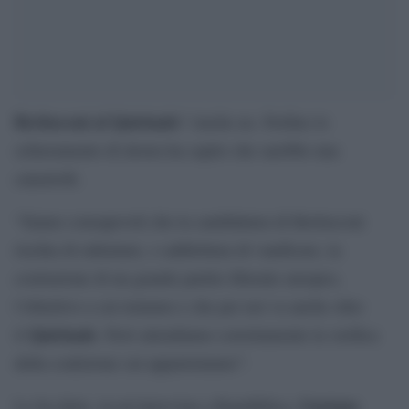
Berlusconi al Quirinale
? Anche no. Perfino lo
schieramento di destra ha capito che sarebbe una
catastrofe.
“Siamo consapevoli che la candidatura di Berlusconi
rischia di rallentare, o addirittura di vanificare, la
costruzione di un grande partito liberale europeo,
l’obiettivo a cui teniamo e che per noi va anche oltre
Quirinale
il
. Però attendiamo correttamente la verifica
della coalizione cui apparteniamo”.
Gaetano
Lo ha detto, in un’intervista a Repubblica,