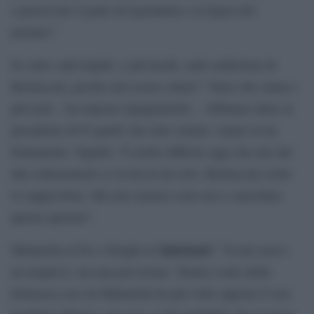
a preservare il patto di legislatura e la figura del
premier”.
Se siete i più tiepidi, o più lucidi, sulle ambizioni di
Berlusconi, perché non essere chiari? “Direi che siamo i
più leali – ha risposto Quagliariello – Abbiamo detto al
presidente di Fi quello che tutti vedono: siamo in un
Parlamento ‘liquido’. È molto difficile oggi che uno dei
due schieramenti ce la faccia da solo. Berlusconi credo
lo sappia bene. Ma non saremo certo noi a cancellare
questa opzione”.
Quirinale
Mattarella al bis o Draghi al
? “Il mio non è
un auspicio, ma una previsione. Tenuto conto della
fermezza con cui Mattarella ha più volte opposto il suo