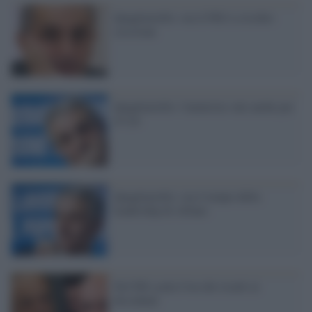
Quagliariello: ora il Pdl è a rischio
scissione
Quagliariello: l'amnistia vale anche per
il Cav
Quagliariello: ora è tempo della
leadership di Alfano
Nel Pdl scatta l'ora dei ricatti ai
dissidenti