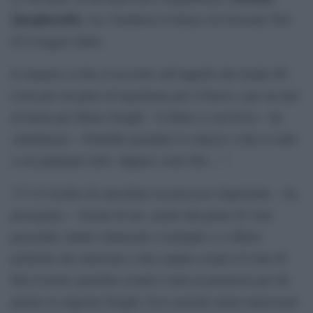
Quagliariello
, tra i fondatori al fianco di Giovanni Toti
di Coraggio Italia.
Il senatore si dice d’accordo sull’appello del leader Pd
Letta per un patto di legislatura per il Paese e per un atto
di tutela per Mario Draghi. “L’Italia è a un bivio – ha
sottolineato – Potrebbe prendere lo slancio e fare il salto
a cui puntiamo tutti. Oppure come dire…”.
“C’è il rischio di cancellare un percorso importante – ha
proseguito – Alcuni di noi, anche dal punto di vista
personale, hanno rinunciato a lusinghe e a offerte
politiche che miravano a fare andare avanti il Conte II.
Ma il nostro guardare avanti è stata la premessa per far
partire la stagione Draghi. Ecco perché siamo interessati