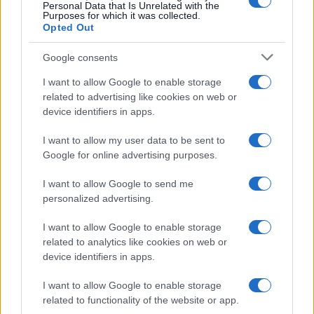
Personal Data that Is Unrelated with the
Purposes for which it was collected.
Opted Out
Syndication
Culture
Google consents
Salute
Globalist
I want to allow Google to enable storage
related to advertising like cookies on web or
Megachip
Globalscience
device identifiers in apps.
GiULia
Globalsport
I want to allow my user data to be sent to
Google for online advertising purposes.
Prima Pagina
I want to allow Google to send me
personalized advertising.
Giornale dello
Chi siamo
I want to allow Google to enable storage
Spettacolo
related to analytics like cookies on web or
Contributors
device identifiers in apps.
Wondernet
Facebook
I want to allow Google to enable storage
Giuliana Sgrena
related to functionality of the website or app.
Twitter