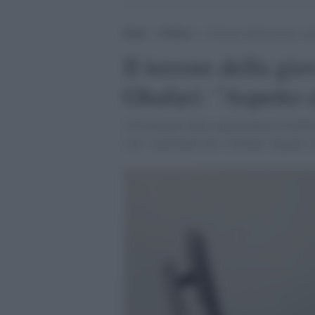
Home
>
Politica
>
Il terrore della giovane si
Il terrore della gi
Ghafari: "Aspetto 
All'indomani della capitolazione di Kabul 
solo "aspettando che i talebani vengano a