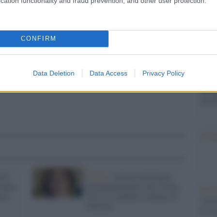
cation functionality and fraud prevention, and other user protection.
barch
dall'e
pp
tentat
servil
CONFIRM
europ
dei m
Data Deletion
Data Access
Privacy Policy
Perch
famig
tecno
Il co
 di
Sicilia /
Francesca Donato,
ontro
europarlamentare anti Green
Tel 
a è
Pass, si candida a sindaca di
"Isra
Palermo
la su