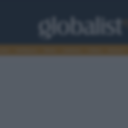
omia
Intelligence
Media
Ambiente
Cultura
Scienza