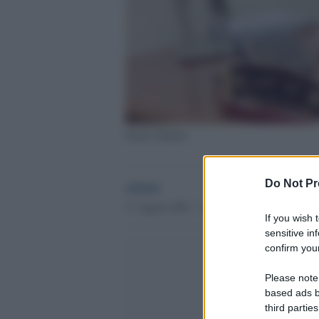
Zarifa Ghafari
Do Not Pr
admin
17 Agosto 2021 - 17.52
If you wish 
sensitive in
confirm your
Please note
based ads b
third parties