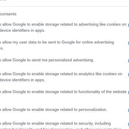
 e mio marito. Non posso lasciare la mia
?”, si chiede.
consents
o allow Google to enable storage related to advertising like cookies on
dal Paese, Ghafari, al contrario del presidente
evice identifiers in apps.
Ulti
ate del 2018 la scelse per ricoprire il delicato
o allow my user data to be sent to Google for online advertising
rte islamica. Zarifa è sempre stata una persona
s.
to allow Google to send me personalized advertising.
r i diritti delle donne anche grazie a un
o allow Google to enable storage related to analytics like cookies on
n’organizzazione non governativa incentrata
evice identifiers in apps.
nile. Con il pericolo di un ritorno dei talebani
o allow Google to enable storage related to functionality of the website
nche un lavoro al ministero della Difesa a Kabul,
L'int
i e dei civili feriti in attacchi terroristici.
Gaza:
o allow Google to enable storage related to personalization.
solle
o allow Google to enable storage related to security, including
Il Se