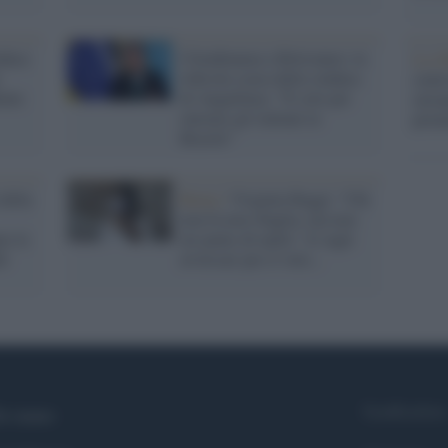
ndaca
Cittadinanza a Bolsonaro, la
La ri
ridicola scusa della sindaca
centr
ente
di Anguillara: "È solo per
europ
onorare gli italiani in
prim
Brasile"
della
Roma /
Virginia Raggi: "Chi
non fa non sbaglia, ma non
re le
mi pento di nulla". E sugli
el
avversari per il voto...
Syndication
i siamo