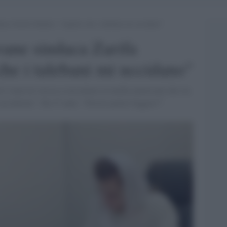
ndaca Zarifa Ghafari: “Aspetto che i talebani mi uccidano”
ovane sindaca Zarifa
che i talebani mi uccidano"
è stata lei stessa a raccontare ai media americani che sta
 uccidermi". Ha 27 anni: "Dovrei potrei fuggire?"