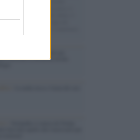
e cariche di aiuti umanitari assalite
sercito israeliano. Una guerra atroce, il
ivo di disumanizzazione delle vittime, il
ismo del governo italiano e degli altri
ei, il ritorno al colonialismo. L'importanza
ovimenti.
é i centri di intrattenimento per
lie investono in attrazioni ad alta
logia
nflitto /
La mafia russa e l'arma del caos
Aviv /
Netanyahu si smarca da Trump:
ele farà tutto quello che è necessario per
a sicurezza"