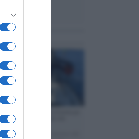
me notizie
ervista /
Marco Croatti e la Flottilla per
 le nostre vele gonfie grazie alla
vazione popolare
natore M5S racconta la sua esperienza sulle