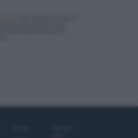
flessione /
Pace, disarmo e Ucraina: il
osinistra non trasformi il riarmo
eo in una battaglia interna per le
arie
Culture
Giornale
dello