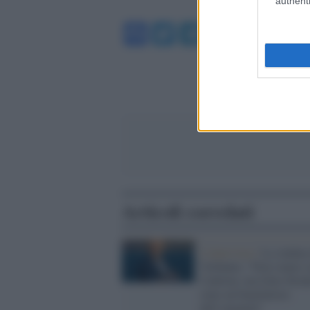
authenti
Facebook
Twitter
Telegram
WhatsA
Articoli correlati
L'intervista /
La sindaca
Verbania: “Non siamo c
Cadorna, ma Gino Strad
stato un benefattore
dell’umanità”