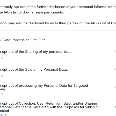
rately opt-out of the further disclosure of your personal information by
he IAB’s list of downstream participants.
tion may also be disclosed by us to third parties on the IAB’s List of 
 that may further disclose it to other third parties.
 that this website/app uses one or more Google services and may gath
l Data Processing Opt Outs
including but not limited to your visit or usage behaviour. You may click 
na. Si aspetta di essere “punita con la morte”
 to Google and its third-party tags to use your data for below specifi
o opt-out of the Sharing of my personal data.
ogle consent section.
rifa Ghafari, ad appena 27 anni, – fisicamente
In
azione di una leonessa – è la sindaca più
o opt-out of the Sale of my Personal Data.
e poche donne ad aver mai ricoperto un incarico
In
ervatrice di Maidan Shar. All’indomani della
to opt-out of processing my Personal Data for Targeted
ing.
stessa a raccontare ai media americani che sta
In
engano a uccidermi”.
o opt-out of Collection, Use, Retention, Sale, and/or Sharing
ersonal Data that Is Unrelated with the Purposes for which it
ivino. Non c’è nessuno che aiuti me o la mia
lected.
Out