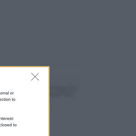
i anche
Roma /
Virginia Raggi dà la
caccia agli "zozzoni" della
sonal or
Capitale
ection to
nterest-
closed to