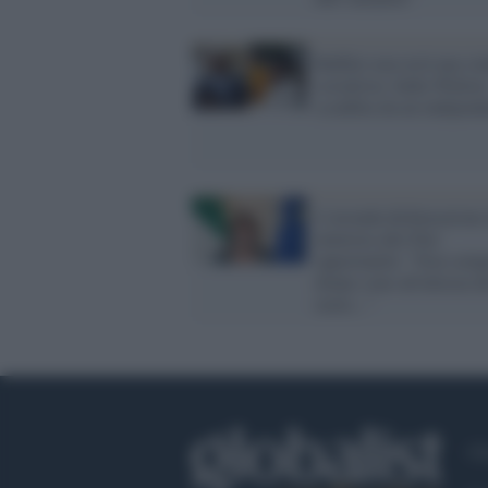
Buffalo non avrà una si
socialista: India Walton
sconfitta da un indipend
L'orrenda dichiarazione 
ministra alle Pari
opportunità: "Non semp
donne sono all'altezza d
ruolo..."
Ch