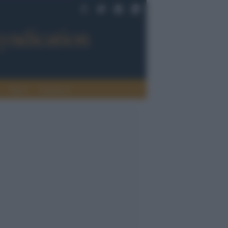
Sport
Tendenze