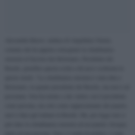
Alessandra Buoso, sindaca di Anguillara Veneta,
comune che ha appena consegnato la cittadinanza
onoraria al fascista Jair Bolsonaro, Presidente del
Brasile, giustifica questa scelta a dir poco scellerata in
questo modo: “La cittadinanza onoraria è stata data a
Bolsonaro, in quanto presidente del Brasile, ma non è ad
personam. Non ha niente a che vedere con il presidente
come persona, ma solo come rappresentante del popolo,
anzi è data agli italiani in Brasile. Ma, per legge non si
può dare la cittadinanza onoraria ad un popolo, bisogna
darla ad una persona. Non c’è nulla di politico, è stata