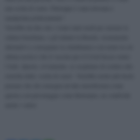
una scelta di cuore. Purtroppo è stata travisata e
manipolata politicamente”.
Verrebbe da dire che c’erano tanti modi per onorare la
cultura brasiliana, o gli italiani in Brasile, sicuramente
alternativi a consegnare la cittadinanza a un uomo la cui
ultima uscita è che il vaccino per il Covid faccia venire
l’Aids. Questo, ovviamente, se scegliamo di credere alla
storiella della ‘scelta di cuore’. Verrebbe molto più facile
pensare che chi consegna un’alta onoreficenza come
questa a un personaggio come Bolsonaro, ne condivida
anche i valori.