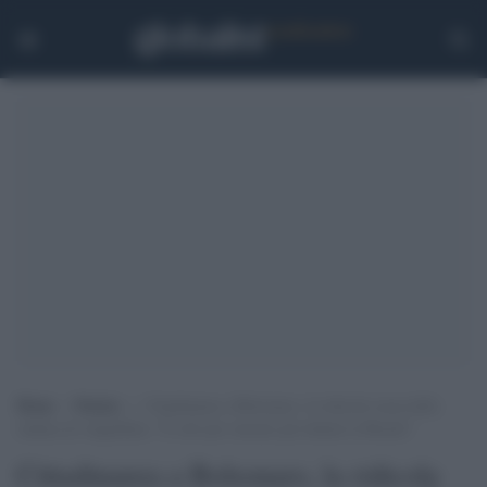
Home
>
Notizie
>
Cittadinanza a Bolsonaro, la ridicola scusa della
sindaca di Anguillara: “È solo per onorare gli italiani in Brasile”
Cittadinanza a Bolsonaro, la ridicola