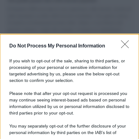
Il Senatore M5S racconta la sua esperienza sulle barche cariche di
aiuti umanitari assalite dall'esercito israeliano. Una guerra atroce,
il tentativo di disumanizzazione delle vittime, il servilismo del
governo italiano e degli altri europei, il ritorno al colonialismo.
L'importanza dei movimenti.
Do Not Process My Personal Information
Il lutto /
Addio a Francesco Guccini, il poeta della canzone
d’autore italiana
If you wish to opt-out of the sale, sharing to third parties, or
processing of your personal or sensitive information for
targeted advertising by us, please use the below opt-out
section to confirm your selection.
L'anniversario /
90 anni di Yves Saint Laurent, tra moda e
scandali
Please note that after your opt-out request is processed you
may continue seeing interest-based ads based on personal
information utilized by us or personal information disclosed to
third parties prior to your opt-out.
Perché i centri di intrattenimento per famiglie investono in
You may separately opt-out of the further disclosure of your
attrazioni ad alta tecnologia
personal information by third parties on the IAB’s list of