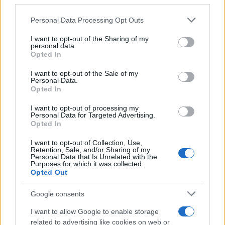
downstream participants.
Personal Data Processing Opt Outs
This information may also be disclosed by us to third parties
Il conflitto /
La mafia russa e l'arma del caos
on the IAB’s List of Downstream Participants that may further
I want to opt-out of the Sharing of my
disclose it to other third parties.
personal data.
Opted In
Please note that this website/app uses one or more Google
services and may gather and store information including but
I want to opt-out of the Sale of my
Personal Data.
not limited to your visit or usage behaviour. You may click to
Opted In
grant or deny consent to Google and its third-party tags to
use your data for below specified purposes in below Google
I want to opt-out of processing my
consent section.
Personal Data for Targeted Advertising.
Opted In
I want to opt-out of Collection, Use,
Retention, Sale, and/or Sharing of my
Personal Data that Is Unrelated with the
Purposes for which it was collected.
Opted Out
Syndication
Culture
Google consents
Salute
Globalist
I want to allow Google to enable storage
related to advertising like cookies on web or