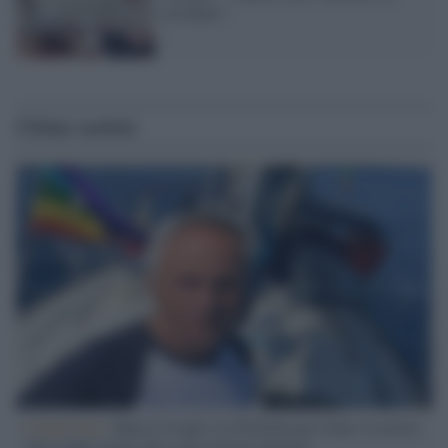
uccidano"
Ultime notizie
L'intervista /
Marco Croatti e la Flottilla per Gaza: le nostre
vele gonfie grazie alla sollevazione popolare