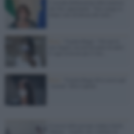
L'orrenda dichiarazione della ministra
alle Pari opportunità: "Non sempre le
donne sono all'altezza del ruolo..."
Roma /
Virginia Raggi: "Chi non fa
non sbaglia, ma non mi pento di nulla".
E sugli avversari per il voto...
Roma /
Virginia Raggi dà la caccia agli
"zozzoni" della Capitale
Il terrore della giovane sindaca Zarifa
Ghafari: "Aspetto che i talebani mi