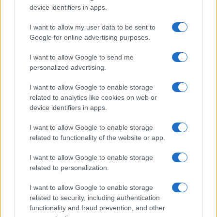
Megachip
Globalscience
device identifiers in apps.
GiULia
Globalsport
I want to allow my user data to be sent to
Google for online advertising purposes.
Prima Pagina
I want to allow Google to send me
personalized advertising.
Giornale dello
Chi siamo
I want to allow Google to enable storage
Spettacolo
related to analytics like cookies on web or
Contributors
device identifiers in apps.
Wondernet
Facebook
I want to allow Google to enable storage
Giuliana Sgrena
related to functionality of the website or app.
Twitter
I want to allow Google to enable storage
Google News
related to personalization.
Mastodon
I want to allow Google to enable storage
related to security, including authentication
Cookie Policy
functionality and fraud prevention, and other