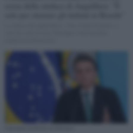
scusa della sindaca di Anguillara: "È
solo per onorare gli italiani in Brasile"
La sindaca Alessandra Buoso: "Non c'è nulla di politico, è
stata una scelta di cuore. Purtroppo è stata travisata e
manipolata politicamente".
Il presidente del Brasile Jair Bolsonaro