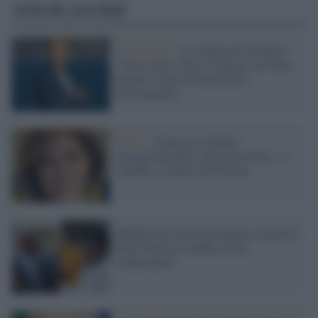
Articoli correlati
L'intervista /
La sindaca di Verbania:
“Non siamo contro Cadorna, ma Gino
Strada è stato un benefattore
dell’umanità”
Sicilia /
Francesca Donato,
europarlamentare anti Green Pass, si
candida a sindaca di Palermo
Buffalo non avrà una sindaca socialista:
India Walton sconfitta da un
indipendente