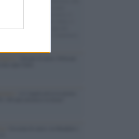
natore M5S racconta la sua esperienza sulle
e cariche di aiuti umanitari assalite
sercito israeliano. Una guerra atroce, il
ivo di disumanizzazione delle vittime, il
ismo del governo italiano e degli altri
ei, il ritorno al colonialismo. L'importanza
ovimenti.
dagliere /
Europei di nuoto: Pellecani
 una super Italia
ntenario /
A L'Aquila arriva la mostra
, 100 anni attraverso la forma"
esa /
Un estate di calcio: tra Mondiali e
e A