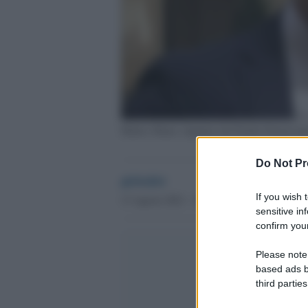
Matteo Mauri, deputato del Partito Democrat
Do Not Pr
globalist
If you wish 
13 Agosto 2021 - 19.07
sensitive in
confirm your
Please note
based ads b
third parties