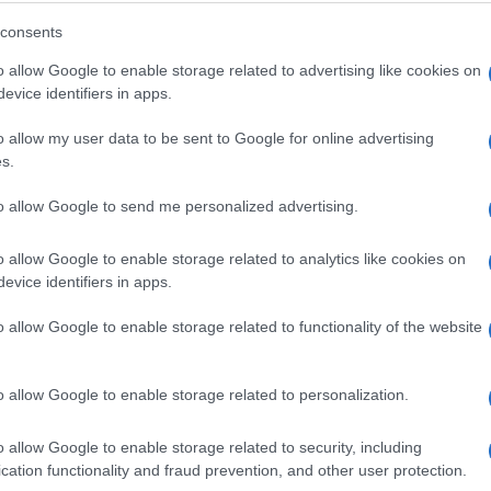
gliere comunale leghista di Colleferro che si dice
consents
piazzale dei Partigiani a Roma. Mussolini, Hitler, i
o allow Google to enable storage related to advertising like cookies on
evice identifiers in apps.
re nette prese di distanza dai loro riferimenti
o allow my user data to be sent to Google for online advertising
Ulti
s.
 cambiano discorso parlando d’altro. E poi ci
ll’Antifascismo e a tenere alta la guardia. E
to allow Google to send me personalized advertising.
bbasseremo mai, perché i nostri valori sono
o allow Google to enable storage related to analytics like cookies on
alido il motto ‘Ora e sempre Resistenza’”.
evice identifiers in apps.
o allow Google to enable storage related to functionality of the website
o allow Google to enable storage related to personalization.
pp
L'int
Gaza:
o allow Google to enable storage related to security, including
solle
cation functionality and fraud prevention, and other user protection.