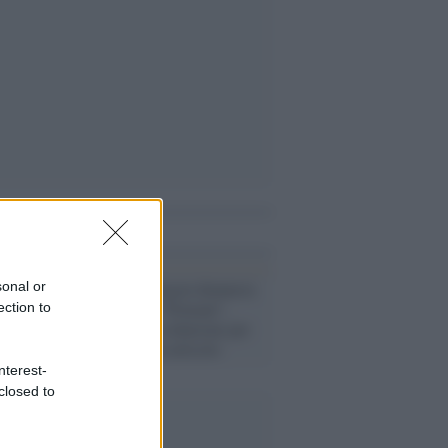
i anche
Governo /
Durigon denuncia
sonal or
il quotidiano "Domani",
ection to
carabinieri in redazione per
sequestrare un articolo
nterest-
closed to