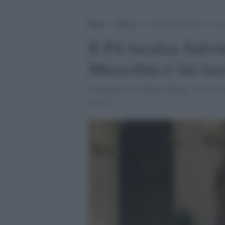
Home
>
Politica
>
Il Pd incalza Salvini: “I su
Il Pd incalza Salvin
Mussolini e lui tac
Il deputato dem Matteo Mauri: "Come mini
invece..."