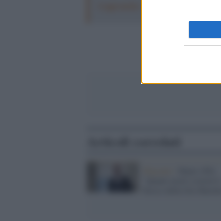
Leggi anche:
L'8 agosto, quando la
Articoli correlati
Migranti /
Mauri (Pd):
"Quanti morti costerà il
blocco della Geo Barent