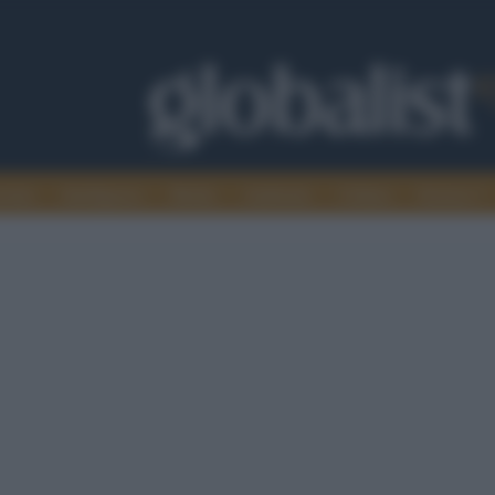
omia
Intelligence
Media
Ambiente
Cultura
Scienza