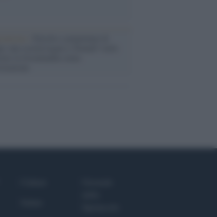
rialismo /
Petrolio e prepotenze di
: una società legata a 'Donald' vuole
rare la Groenlandia senza
izzazione
Culture
Giornale
dello
Salute
Spettacolo