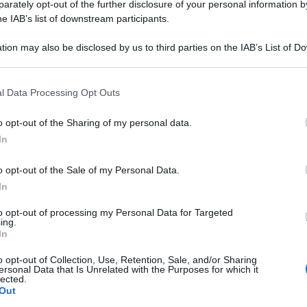
rately opt-out of the further disclosure of your personal information by
he IAB’s list of downstream participants.
tion may also be disclosed by us to third parties on the IAB’s List of 
 that may further disclose it to other third parties.
 that this website/app uses one or more Google services and may gath
l Data Processing Opt Outs
including but not limited to your visit or usage behaviour. You may click 
 to Google and its third-party tags to use your data for below specifi
o opt-out of the Sharing of my personal data.
te attaccando la Lega per l’atteggiamento
ogle consent section.
In
urigon, dopo che quest’ultimo aveva
o opt-out of the Sale of my Personal Data.
 al fratello di Benito Mussolini, un parco già
In
to opt-out of processing my Personal Data for Targeted
atteo Mauri, deputato e Responsabile Pd
ing.
In
ole togliere il nome di Falcone e Borsellino a un
o opt-out of Collection, Use, Retention, Sale, and/or Sharing
ersonal Data that Is Unrelated with the Purposes for which it
lected.
o del fratello di Mussolini. Il candidato sindaco a
Out
ardo, che dice che per lui non c’è differenza tra