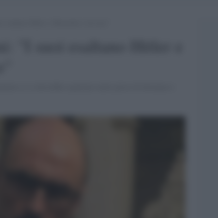
oi esaltano Hitler e Mussolini e lui tace”
i: "I suoi esaltano Hitler e
e"
mo ci si dovrebbe aspettare nette prese di distanza e