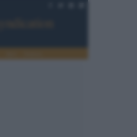
Sport
Tendenze