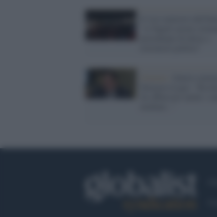
Il vice-ministro dell'Int
"A Napoli azioni crimin
preordinate di ultras e
estremisti politici"
Governo /
Salario mini
Durigon (Lega): "Rischi
far abbassare anche i sal
mediani..."
Ch
Co