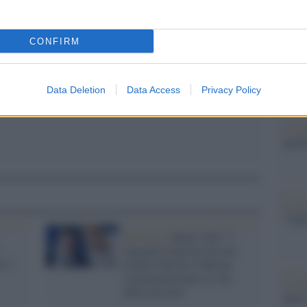
Il Se
 memoria dovrebbe insegnarci qualcosa
barch
dall'e
CONFIRM
tentat
servil
europ
Data Deletion
Data Access
Privacy Policy
dei m
Il me
guida
Il ce
"TITO
Elezioni /
Mauri (Pd) "I
migranti muoiono di sete
s?"
mentre Salvini e Meloni
strumentalizzano la vita
L'att
delle persone"
Seri