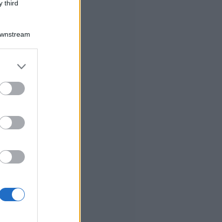
 third
Downstream
er and store
to grant or
ed purposes