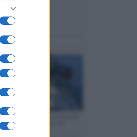
me notizie
ervista /
Marco Croatti e la Flottilla per
 le nostre vele gonfie grazie alla
vazione popolare