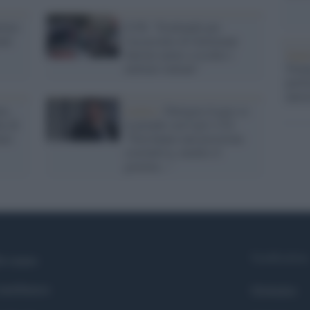
erno:
Il Pd: "Esultando per
ali
l'assassinio di Soleimani
Impe
Salvini mette a rischio i
Trump
militari italiani"
perfo
autor
mo,
Lavoro /
Durigon (Lega) se
a di
la prende con Cgil e Uil:
ari
"Non hanno una posizione
costruttiva, mentre il
governo..."
Syndication
i siamo
ntributors
Globalist