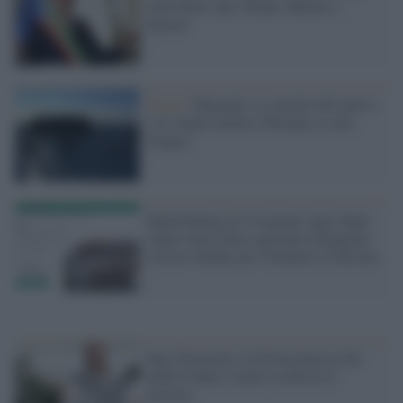
città libere anti-Orban, Meloni e
Salvini
Zoom /
Migranti, le carrette del mare e
i tir stipati mentre l'Europa sa solo
litigare
Quell'albergo di Visegrad, lager degli
stupri etnici dove oggi puoi alloggiare
con un voucher per sostenere il turismo
Inga Zasowska, la Greta polacca che
punta l'indice contro la destra al
governo