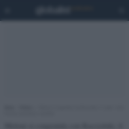
Home
>
Politica
>
Meloni si congratula con Kaczyński, il ‘padre’ della
Polonia reazionaria e omofoba
Meloni si congratula con Kaczyński, il