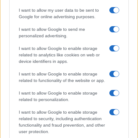
GiULia
Globalsport
I want to allow my user data to be sent to
Google for online advertising purposes.
Prima Pagina
I want to allow Google to send me
personalized advertising.
Giornale dello
Chi siamo
I want to allow Google to enable storage
Spettacolo
related to analytics like cookies on web or
Contributors
device identifiers in apps.
Wondernet
Facebook
I want to allow Google to enable storage
Giuliana Sgrena
related to functionality of the website or app.
Twitter
I want to allow Google to enable storage
Google News
related to personalization.
Mastodon
I want to allow Google to enable storage
related to security, including authentication
Cookie Policy
functionality and fraud prevention, and other
user protection.
Preferenze Privacy