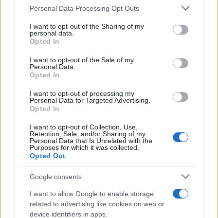
Personal Data Processing Opt Outs
This information may also be disclosed by us to third parties
Il conflitto /
La mafia russa e l'arma del caos
on the IAB’s List of Downstream Participants that may further
I want to opt-out of the Sharing of my
disclose it to other third parties.
personal data.
Opted In
Please note that this website/app uses one or more Google
services and may gather and store information including but
I want to opt-out of the Sale of my
Personal Data.
not limited to your visit or usage behaviour. You may click to
Opted In
grant or deny consent to Google and its third-party tags to
use your data for below specified purposes in below Google
I want to opt-out of processing my
consent section.
Personal Data for Targeted Advertising.
Opted In
I want to opt-out of Collection, Use,
Retention, Sale, and/or Sharing of my
Personal Data that Is Unrelated with the
Purposes for which it was collected.
Opted Out
Syndication
Culture
Google consents
Salute
Globalist
I want to allow Google to enable storage
related to advertising like cookies on web or
Megachip
Globalscience
device identifiers in apps.