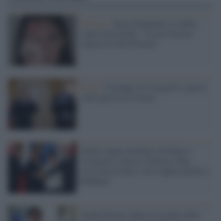
Proteste /
Kasia Smutniak, la rabbia
contro Kaczyński: "Il suo Governo
calpesta la mia Polonia"
Praga /
Il gruppo di Visegrad si spacca
sulla guerra in Ucraina
Orban troppo morbido con Putin e
Visegrad si spacca: Polonia e Rep.
Ceca non inviano i loro rappresentanti a
Budapest
Anche Firenze aderisce al patto delle