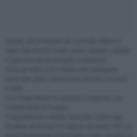
Parliamo dell’oscurantista che si potrebbe definire il
‘padre’ della Polonia di ultra.-destra, xenofoba, omofoba
e espressione del più retrogrado oscurantismo.
Giusto per capire cosa ci aspetta nella malaugurata
ipotesi nella quale l’estrema destra arrivasse al governo
in Italia.
Così Giorgia Meloni ha continuato a cinguettare con
l’estrema destra di Visegrad.
“Congratulazioni a Jaroslaw Kaczyński, rieletto oggi
Presidente del PiS dal VI Congresso del partito. PiS è un
pilastro fondamentale di ECR Party e siamo orgogliosi di