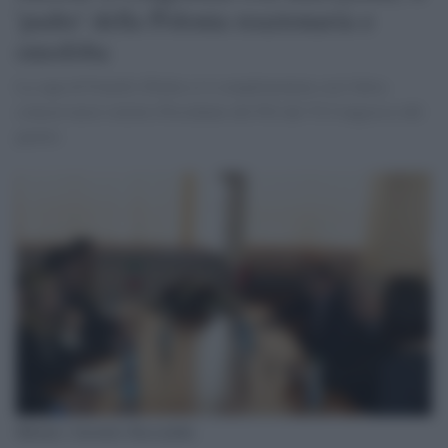
'padre' della Polonia reazionaria e
omofoba
La capa di Fratelli d'Italia si è complimentata con l'ultra-
coinservatori rieletto Presidente del PiS dal VI Congresso del
partito
Meloni e Jaroslaw Kaczyński,