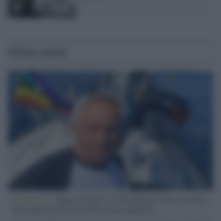
Ultime notizie
L'intervista /
Marco Croatti e la Flottilla per Gaza: le nostre
vele gonfie grazie alla sollevazione popolare