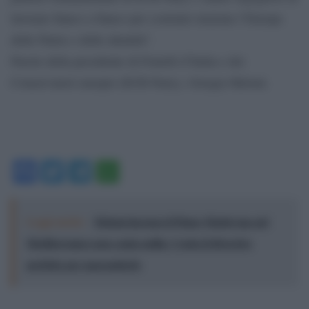
lavorare fianco a fianco per costruire insieme l’Europa
delle Patrie e delle identità”.
Parole della presidente di Fratelli d’Italia e dei
Conservatori europei (ECR Party), Giorgia Meloni.
Facebook
Twitter
Telegram
WhatsApp
Leggi anche:
Meloni incensa il Piano Mattei ma nel
Mediterraneo non conta nulla: Ceuta il diversivo
perfetto per nasconderlo