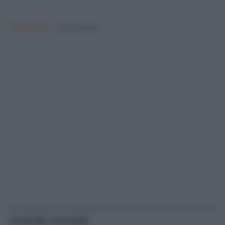
Argomenti:
giorgia meloni
Articoli correlati