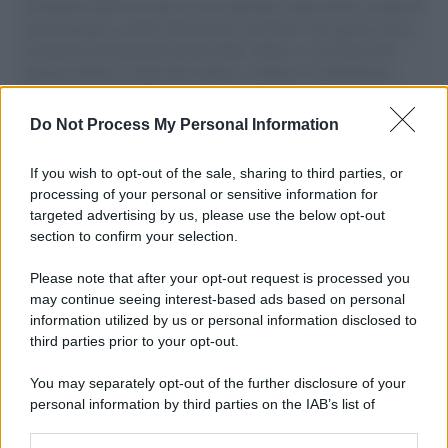
Il Senatore M5S racconta la sua esperienza sulle barche cariche di
aiuti umanitari assalite dall'esercito israeliano. Una guerra atroce,
il tentativo di disumanizzazione delle vittime, il servilismo del
governo italiano e degli altri europei, il ritorno al colonialismo.
L'importanza dei movimenti.
Do Not Process My Personal Information
Il lutto /
Addio a Francesco Guccini, il poeta della canzone
d’autore italiana
If you wish to opt-out of the sale, sharing to third parties, or
processing of your personal or sensitive information for
targeted advertising by us, please use the below opt-out
section to confirm your selection.
L'anniversario /
90 anni di Yves Saint Laurent, tra moda e
scandali
Please note that after your opt-out request is processed you
may continue seeing interest-based ads based on personal
information utilized by us or personal information disclosed to
third parties prior to your opt-out.
Perché i centri di intrattenimento per famiglie investono in
You may separately opt-out of the further disclosure of your
attrazioni ad alta tecnologia
personal information by third parties on the IAB’s list of
downstream participants.