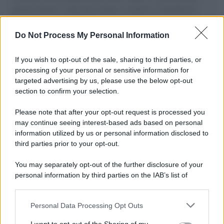
governo italiano e degli altri europei, il ritorno al colonialismo.
L'importanza dei movimenti.
Do Not Process My Personal Information
Palestina /
Il Board of Peace di Trump assegna il primo
contratto per un rudimentale avamposto militare a Gaza
If you wish to opt-out of the sale, sharing to third parties, or
processing of your personal or sensitive information for
targeted advertising by us, please use the below opt-out
section to confirm your selection.
L'evento /
La Sila diventa un palcoscenico naturale: nasce “A
Farla Amare Comincia Tu – Opera Sila”
Please note that after your opt-out request is processed you
may continue seeing interest-based ads based on personal
information utilized by us or personal information disclosed to
third parties prior to your opt-out.
Il ricordo /
Le radici di Francesco Guccini
You may separately opt-out of the further disclosure of your
personal information by third parties on the IAB’s list of
downstream participants.
Personal Data Processing Opt Outs
This information may also be disclosed by us to third parties
L'anniversario /
90 anni di Yves Saint Laurent, tra moda e
on the IAB’s List of Downstream Participants that may further