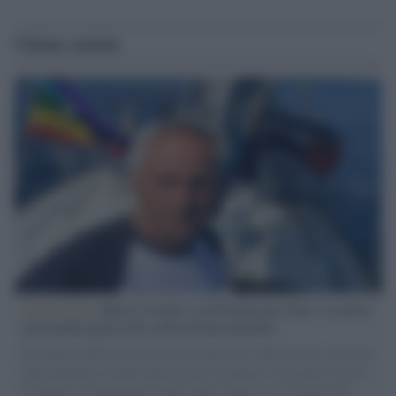
Ultime notizie
L'intervista /
Marco Croatti e la Flottilla per Gaza: le nostre
vele gonfie grazie alla sollevazione popolare
Il Senatore M5S racconta la sua esperienza sulle barche cariche di
aiuti umanitari assalite dall'esercito israeliano. Una guerra atroce,
il tentativo di disumanizzazione delle vittime, il servilismo del