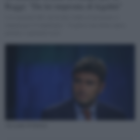
Raggi: "Da lei impronta di legalità"
L'ex esponente M5s che ha dato l'addio al movimento si
impegna per il Campidoglio: "Virginia è una donna capace,
perbene e soprattutto tosta"
Alessandro Di Battista