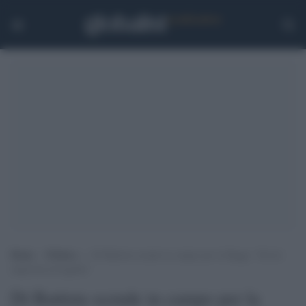
Home
>
Politica
>
Di Battista scende in campo per la Raggi: “Da lei
impronta di legalità”
Di Battista scende in campo per la