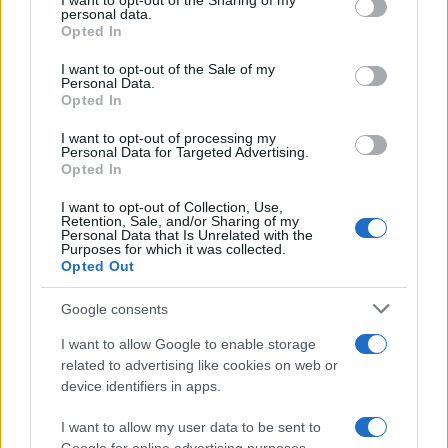
I want to opt-out of the Sharing of my
scandali
disclose it to other third parties.
personal data.
Opted In
Please note that this website/app uses one or more Google
services and may gather and store information including but
I want to opt-out of the Sale of my
Personal Data.
not limited to your visit or usage behaviour. You may click to
Opted In
grant or deny consent to Google and its third-party tags to
use your data for below specified purposes in below Google
I want to opt-out of processing my
consent section.
Personal Data for Targeted Advertising.
Opted In
I want to opt-out of Collection, Use,
Retention, Sale, and/or Sharing of my
Personal Data that Is Unrelated with the
Purposes for which it was collected.
Opted Out
Syndication
Culture
Google consents
Salute
Globalist
I want to allow Google to enable storage
related to advertising like cookies on web or
Megachip
Globalscience
device identifiers in apps.
GiULia
Globalsport
I want to allow my user data to be sent to