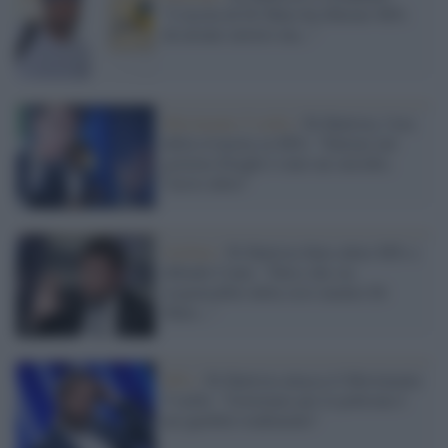
"L'uscita di Di Maio ha liberato M5s
da alcune zavorre ma..."
Movimento 5 stelle /
Di Battista, l'ora
della rivincita su M5s: "Entrare nel
governo Draghi è stato un suicidio,
l'avevo detto"
Grillini /
Di Battista fiuta odore M5s e
difende Conte: "Falso che sia
responsabile della crisi mentre Di
Maio..."
M5s /
Di Battista attacca il Movimento
5 stelle: "Governare per le poltrone è
un ignobile tradimento"