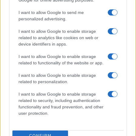
Google for online advertising purposes.
Prima Pagina
I want to allow Google to send me
personalized advertising.
Giornale dello
Chi siamo
I want to allow Google to enable storage
Spettacolo
related to analytics like cookies on web or
Contributors
device identifiers in apps.
Wondernet
Facebook
I want to allow Google to enable storage
Giuliana Sgrena
related to functionality of the website or app.
Twitter
I want to allow Google to enable storage
Google News
related to personalization.
Mastodon
I want to allow Google to enable storage
related to security, including authentication
Cookie Policy
functionality and fraud prevention, and other
user protection.
Preferenze Privacy
CONFIRM