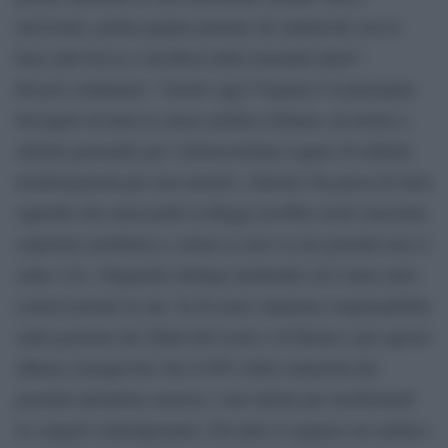
incrociato, prime pagine pensate da ominicchi con la
bava alla bocca e invidiosi della moralità altrui”.
Ha poi continuato: “Anche oggi Virginia è il principale
bersaglio di tutta la classe politica italiana, da destra a
sinistra passando per i democristiani (capaci di infinite
trasformazioni per non morire). Salvini l’ha presa di mira
sapendo che attaccando la Raggi avrebbe avuto massima
copertura mediatica e ormai se non va sui giornali non si
sente vivo. Zingaretti infanga mentendo ed è mera auto-
conservazione la sua. Sa di avere immense responsabilità
sulla gestione dei rifiuti del Lazio e di Roma e per questo
abbaia consapevole che il 90% delle redazioni dei
giornali attendono ansiose i suoi latrati per trasformarli
in vangeli contemporanei. Da anni si sognava un sindaco