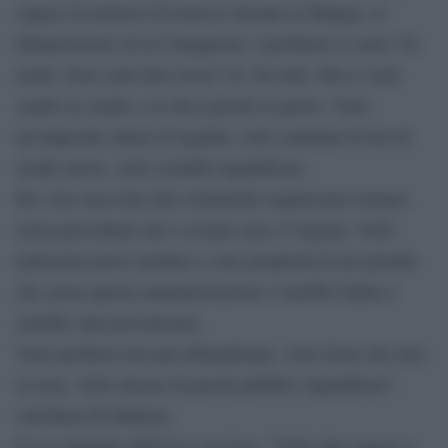
capace di mettersi di traverso davanti ai Malagò, ai
Montezemolo ed ai Caltagirone. I problemi ci sono? Sì,
molti. Sono stati fatti errori? Sì. Da tutti. Ma io vedo
cambi su cambi, e lo dico perché lo penso. Vedo
un’impronta chiara di legalità, vedo centinaia di km di
strade nuove, vedo ciclabili riqualificate.
Ho visto una lotta alla criminalità organizzata romana
senza precedenti che è costata cara a Virginia. Vedo
tantissimi nuovi autobus e sono proprietà di un’azienda
che senza questa amministrazione o sarebbe fallita o
sarebbe stata privatizzata.
Vedo periferie non più abbandonate, vedo Ostia che alza
la testa. Vedo decine di parchi pubblici riqualificati”,
sottolinea Di Battista.
E l’ex deputato M5S ha concluso: “Vedo tutto questo e