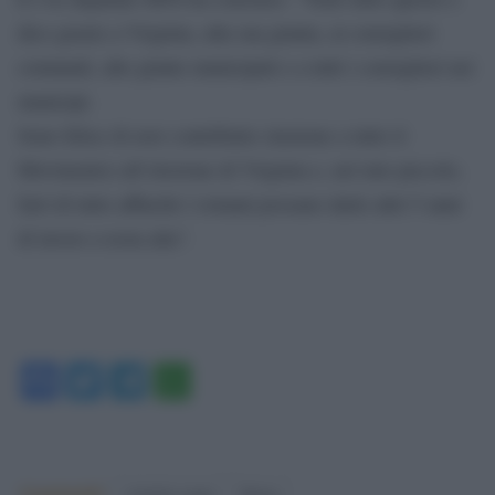
dico grazie a Virginia, alla sua giunta, ai consiglieri
comunali, alle giunte municipali e a tutti i consiglieri nei
municipi.
Sono felice di aver contribuito (insieme a tutto il
Movimento) all’elezione di Virginia e, nel mio piccolo,
farò di tutto affinché i romani possano darle altri 5 anni
di lavoro a testa alta”.
Facebook
Twitter
Telegram
WhatsApp
Argomenti:
virginia raggi
Roma