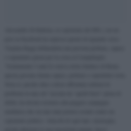
Alessandro Di Battista, ex esponente del M5s, con un
post su Facebook ha espresso parole di riguardo verso
Virginia Raggi definendola una persona perbene, capace
e soprattutto giusta per la corsa al Campidoglio
“Esattamente 5 anni fa veniva eletta Sindaco di Roma
questa giovane donna capace, perbene e soprattutto tosta.
Tosta sì, perché oltre a dover affrontare milioni di
problemi in una citt° lasciata da “quelli bravi” piena di
debiti, ha dovuto resistere alla peggior campagna
mediatica che sia mai stata portava avanti contro un
esponente politico. Attacchi di ogni tipo, menzogne,
pavide allusioni ai suoi inesistenti amanti, fuoco