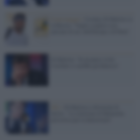
Il personaggio /
Ucraina, Di Battista va
in Russia: "Voglio scoprire cosa
pensano di noi, dell'Europa e di Putin"
Di Battista: "In un paese civile
Casellati si sarebbe già dimessa"
M5s /
Di Battista ci dà lezioni di
diritto: "La rielezione di Mattarella
pericolosa per la democrazia"