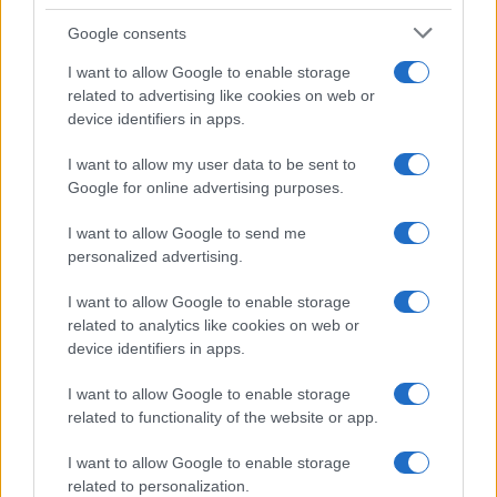
Syndication
Culture
Google consents
Salute
Globalist
I want to allow Google to enable storage
related to advertising like cookies on web or
Megachip
Globalscience
device identifiers in apps.
GiULia
Globalsport
I want to allow my user data to be sent to
Google for online advertising purposes.
Prima Pagina
I want to allow Google to send me
personalized advertising.
Giornale dello
Chi siamo
I want to allow Google to enable storage
Spettacolo
related to analytics like cookies on web or
Contributors
device identifiers in apps.
Wondernet
Facebook
I want to allow Google to enable storage
Giuliana Sgrena
related to functionality of the website or app.
Twitter
I want to allow Google to enable storage
Google News
related to personalization.