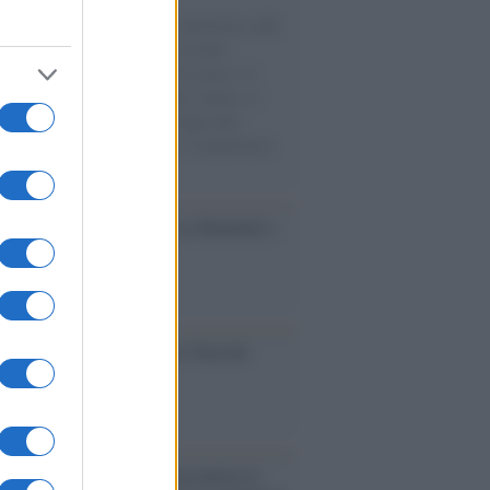
natore M5S racconta la sua esperienza sulle
e cariche di aiuti umanitari assalite
sercito israeliano. Una guerra atroce, il
ivo di disumanizzazione delle vittime, il
ismo del governo italiano e degli altri
ei, il ritorno al colonialismo. L'importanza
ovimenti.
esa /
Un estate di calcio: tra Mondiali e
e A
ca /
Al maestro Francesco Guccini
cordo /
Quando Guccini raccontava le