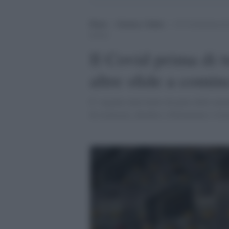
Home
>
Scienza e Salute
>
Il Covid prima di 
lavoro
Il Covid prima di t
altre sfide a comin
E’ urgente intervenire da parte delle azie
di sicurezza, chiedere a Parlamento e 