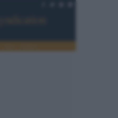
Sport
Tendenze