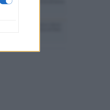
ache epafaniche": l'intervista all'artista
i definiva un 'narratore'
udio /
Disinformazione russa e destra:
 la macchina propagandistica di Putin
o la crisi di Ceuta