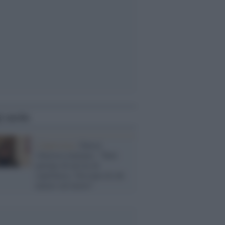
i anche
L'intervista /
Fattori
(Sinistra italiana): “Tutti
parlano di un’ora di
coprifuoco. Nessuno di chi
muore sul lavoro”