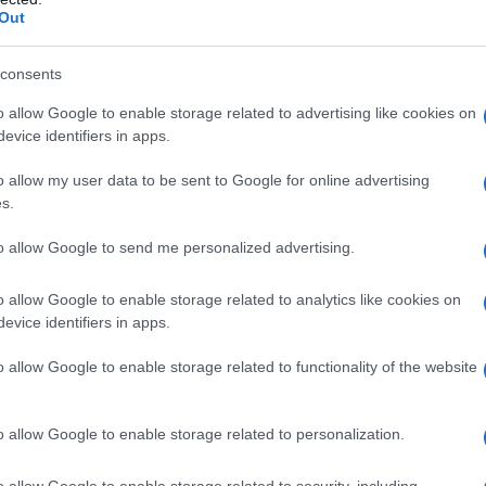
 fortunatamente da noi non aveva molto a che
Out
Il Se
vocazione di Fedez.
barch
dall'e
consents
za delle discussioni che ne è seguita, ha in
tentat
o allow Google to enable storage related to advertising like cookies on
servil
e una riflessione sulla Rai tanto più che si
evice identifiers in apps.
europ
viale Mazzini. Sono e resto contrario alla
dei m
o allow my user data to be sent to Google for online advertising
todo fasullo per fare finta di attuare il
s.
L'att
iascuno dei partiti in ragione della consistenza
Seri
to allow Google to send me personalized advertising.
concordare periodicamente l’assetto dei ruoli di
o allow Google to enable storage related to analytics like cookies on
con accordi espliciti o sottobanco in sede di
evice identifiers in apps.
nza. Per una azienda che vuole definirsi di
Musi
o allow Google to enable storage related to functionality of the website
indi a garantire autonomia, indipendenza e
blico, un tale criterio spartitorio,
o allow Google to enable storage related to personalization.
dire alla radice il dovere dell’autonomia e
Il ri
a generalità dei cittadini, utenti gravati fra
o allow Google to enable storage related to security, including