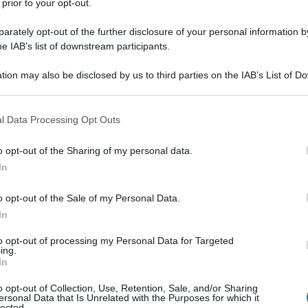
 prior to your opt-out.
sicurezza.
rately opt-out of the further disclosure of your personal information by
’è poi la questione Fedez
che ci sta
he IAB’s list of downstream participants.
o.
L’uomo di spettacolo conosce i meccanismi
tion may also be disclosed by us to third parties on the IAB’s List of 
icazione ed è riuscito dal palco del concertone
 that may further disclose it to other third parties.
ile della censura contro la Rai. La parola e il
Ulti
 that this website/app uses one or more Google services and may gath
l Data Processing Opt Outs
ni enormi che angustiano tutta l’umanità
including but not limited to your visit or usage behaviour. You may click 
 to Google and its third-party tags to use your data for below specifi
ù vitali.
o opt-out of the Sharing of my personal data.
ogle consent section.
In
o opt-out of the Sale of my Personal Data.
 mese. La favola spagnola che in Italia sembra
In
to opt-out of processing my Personal Data for Targeted
ing.
In
ità e strumentalizzazioni si è finito per
L'int
Gaza:
o opt-out of Collection, Use, Retention, Sale, and/or Sharing
ntre in tutto il mondo si celebrava la giornata
ersonal Data that Is Unrelated with the Purposes for which it
solle
lected.