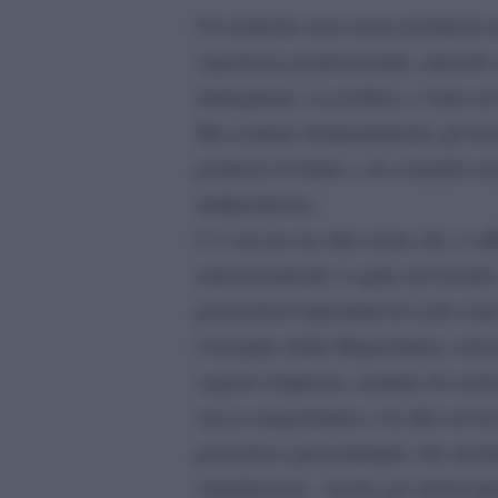
Ovviamente non senza problemi ma,
esperienza professionale, episodi
immaginare. La politica c’entra ed
Ma contano fortunatamente gli uomi
portatori d’ordine e di comandi se
indipendenza.
C’è ancora un altro tema che ci aff
rumorosamente si agita nel mondo de
procuratori importanti di sedi co
Consiglio della Magistratura coinv
segreta Ungheria, centrale di corr
stessa magistratura e di altri serviz
pericoloso guazzabuglio che merit
chiarificatore. Anche per disincag