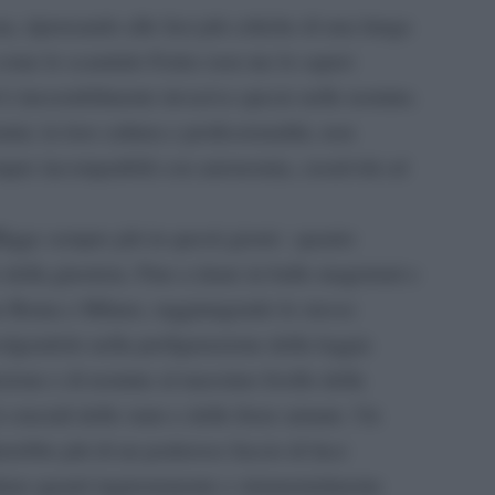
 ripensando alle fasi più critiche di una lunga
 come lo scandalo Fedez non me lo saprei
 è inesorabilmente invasiva specie nelle nomine.
ni, la loro cultura e professionalità, non
mpre incompatibili con autonomia, creatività ed
ligge sempre più in questi giorni : quanto
lla giustizia. Fino a tirare in ballo magistrati e
me Roma e Milano, raggiungendo lo stesso
olgendolo nella prefìgurazione della loggia
uzione e di nomine al massimo livello della
i cruciali dello stato e delle forze armate. Un
erebbe più di un poderoso fascio di luce
liare quanti ingiustamente e strumentalmente