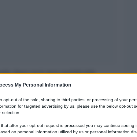
rdia. Quasi con le stesse modalità della
tori di aziende tessili, finiti sotto un torchio.
ocess My Personal Information
onto di queste vittime del lavoro che si
to opt-out of the sale, sharing to third parties, or processing of your per
formation for targeted advertising by us, please use the below opt-out s
 selection.
lla popolazione né il generoso cordoglio cittadino
da parte delle aziende e degli stessi sindacati per
 that after your opt-out request is processed you may continue seeing i
ased on personal information utilized by us or personal information dis
rezza, chiedere a Parlamento e Governo
e