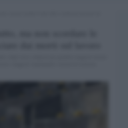
tutto, ma non scordare le altre sfide a cominciare dai morti sul
utto, ma non scordare le
ciare dai morti sul lavoro
nde e degli stessi sindacati per garantire maggiore misure
Governo e maggiori stanziamenti e misure di sicurezza.