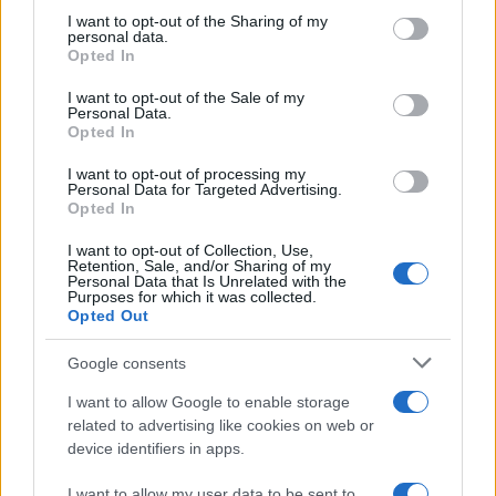
Tendenze /
Sale il numero degli acquisti online in Europa e
on the IAB’s List of Downstream Participants that may further
I want to opt-out of the Sharing of my
aumentano le vendite di articoli second hand
disclose it to other third parties.
personal data.
Opted In
Please note that this website/app uses one or more Google
services and may gather and store information including but
I want to opt-out of the Sale of my
Personal Data.
not limited to your visit or usage behaviour. You may click to
Opted In
grant or deny consent to Google and its third-party tags to
use your data for below specified purposes in below Google
I want to opt-out of processing my
consent section.
Personal Data for Targeted Advertising.
Opted In
I want to opt-out of Collection, Use,
Retention, Sale, and/or Sharing of my
Personal Data that Is Unrelated with the
Purposes for which it was collected.
Opted Out
Syndication
Culture
Google consents
Salute
Globalist
I want to allow Google to enable storage
related to advertising like cookies on web or
Megachip
Globalscience
device identifiers in apps.
GiULia
Globalsport
I want to allow my user data to be sent to