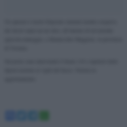
Un operaio è morto folgorato stamani mentre eseguiva
dei lavori sopra un un silos, all’interno di un’azienda
agricola-maneggio, a Montecchio Maggiore, in provincia
di Vicenza.
Sul posto sono intervenuti il Suem 118 e ispettori dello
Spisal assieme ai vigili del fuoco. Notizia in
aggiornamento.
Facebook
Twitter
Telegram
WhatsApp