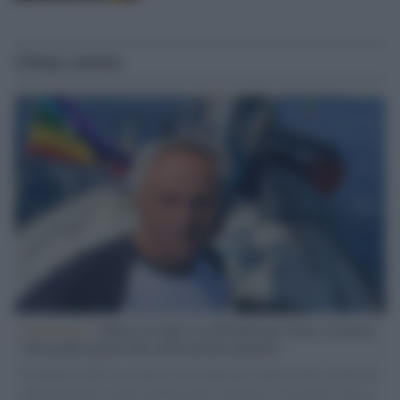
Ultime notizie
L'intervista /
Marco Croatti e la Flottilla per Gaza: le nostre
vele gonfie grazie alla sollevazione popolare
Il Senatore M5S racconta la sua esperienza sulle barche cariche di
aiuti umanitari assalite dall'esercito israeliano. Una guerra atroce,