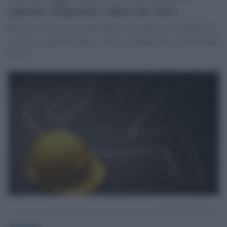
operaio folgorato sopra un silos
Sul posto sono intervenuti il Suem 118 e ispettori dello Spisal
assieme ai vigili del fuoco., ma per l'operaio non c'è stato nulla
da fare.
globalist