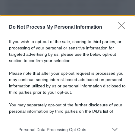
il tentativo di disumanizzazione delle vittime, il servilismo del
governo italiano e degli altri europei, il ritorno al colonialismo.
L'importanza dei movimenti.
Do Not Process My Personal Information
Musica /
Al maestro Francesco Guccini
If you wish to opt-out of the sale, sharing to third parties, or
processing of your personal or sensitive information for
targeted advertising by us, please use the below opt-out
section to confirm your selection.
Il ricordo /
Quando Guccini raccontava le "Cronache
epafaniche": l'intervista all'artista che si definiva un
Please note that after your opt-out request is processed you
'narratore'
may continue seeing interest-based ads based on personal
information utilized by us or personal information disclosed to
third parties prior to your opt-out.
Lo studio /
Disinformazione russa e destra: anche la
You may separately opt-out of the further disclosure of your
macchina propagandistica di Putin dietro la crisi di Ceuta
personal information by third parties on the IAB’s list of
downstream participants.
Personal Data Processing Opt Outs
This information may also be disclosed by us to third parties