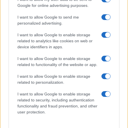
Google for online advertising purposes.
Prima Pagina
I want to allow Google to send me
personalized advertising.
Giornale dello
Chi siamo
I want to allow Google to enable storage
Spettacolo
related to analytics like cookies on web or
Contributors
device identifiers in apps.
Wondernet
Facebook
I want to allow Google to enable storage
Giuliana Sgrena
related to functionality of the website or app.
Twitter
I want to allow Google to enable storage
Google News
related to personalization.
Mastodon
I want to allow Google to enable storage
related to security, including authentication
Cookie Policy
functionality and fraud prevention, and other
user protection.
Preferenze Privacy