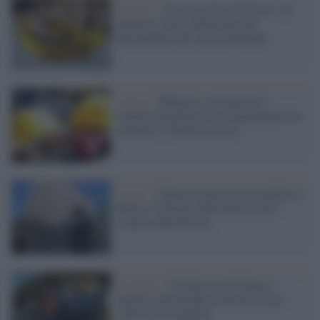
Teramo /
Ancora morti sul lavoro: un
operaio è stato schiacciato dal
macchinario che stava riparando
Lavoro /
Malgesso, un operaio è
rimasto incastrato in un macchinario in
azienda: il 59enne è morto
Lavoro /
Operaio muore in un cantiere a
Roma, il titolare della ditta è stato
sospeso dall'attività
Incidente /
Un'altra morte bianca:
operaio autostradale investito da un
camion nel foggiano