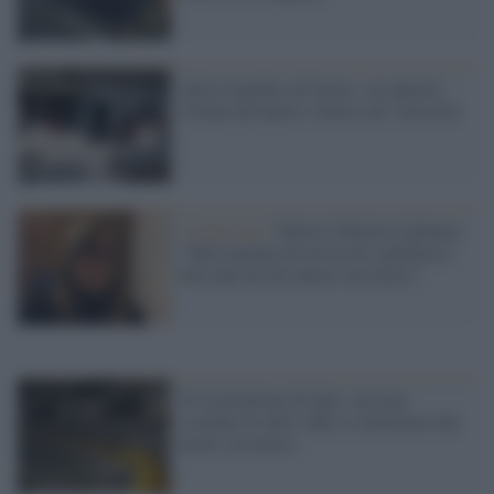
Altra tragedia sul lavoro: un operaio
52enne precipita e muore nel varesotto
L'intervista /
Fattori (Sinistra italiana):
“Tutti parlano di un’ora di coprifuoco.
Nessuno di chi muore sul lavoro”
Il Covid prima di tutto, ma non
scordare le altre sfide a cominciare dai
morti sul lavoro