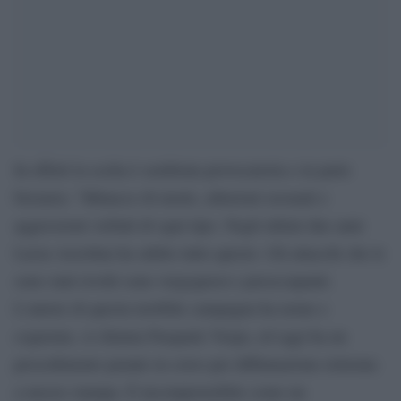
In effetti la scelta è sembrata provocatoria e in parte
bizzarra: “Minacce di morte, allusioni sessuali e
aggressioni verbali di ogni tipo. Negli ultimi due anni
Lucia Azzolina ha subito tutto questo. Gli attacchi che le
sono stati rivolti sono vergognosi e preoccupanti.
L’autore di questa terribile campagna ha nome e
cognome, si chiama Pasquale Vespa, ed oggi ha un
procedimento penale in corso per diffamazione reiterata
a mezzo stampa. È incomprensibile come un