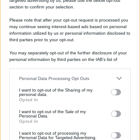
targeted advertising by us, please use the below opt-out
section to confirm your selection.
L'anniversario /
90 anni di Yves Saint Laurent, tra moda e
scandali
Please note that after your opt-out request is processed you
may continue seeing interest-based ads based on personal
information utilized by us or personal information disclosed to
third parties prior to your opt-out.
Perché i centri di intrattenimento per famiglie investono in
You may separately opt-out of the further disclosure of your
attrazioni ad alta tecnologia
personal information by third parties on the IAB’s list of
downstream participants.
Personal Data Processing Opt Outs
This information may also be disclosed by us to third parties
Il conflitto /
La mafia russa e l'arma del caos
on the IAB’s List of Downstream Participants that may further
I want to opt-out of the Sharing of my
disclose it to other third parties.
personal data.
Opted In
Please note that this website/app uses one or more Google
services and may gather and store information including but
I want to opt-out of the Sale of my
Personal Data.
not limited to your visit or usage behaviour. You may click to
Opted In
grant or deny consent to Google and its third-party tags to
use your data for below specified purposes in below Google
I want to opt-out of processing my
consent section.
Personal Data for Targeted Advertising.