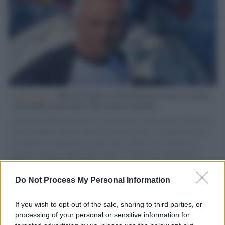
L'intervista /
Marco Croatti e la Flottilla per Gaza: le nostre
vele gonfie grazie alla sollevazione popolare
Il Senatore M5S racconta la sua esperienza sulle barche cariche di
aiuti umanitari assalite dall'esercito israeliano. Una guerra atroce,
il tentativo di disumanizzazione delle vittime, il servilismo del
governo italiano e degli altri europei, il ritorno al colonialismo.
L'importanza dei movimenti.
Do Not Process My Personal Information
Il lutto /
Addio a Francesco Guccini, il poeta della canzone
d’autore italiana
If you wish to opt-out of the sale, sharing to third parties, or
processing of your personal or sensitive information for