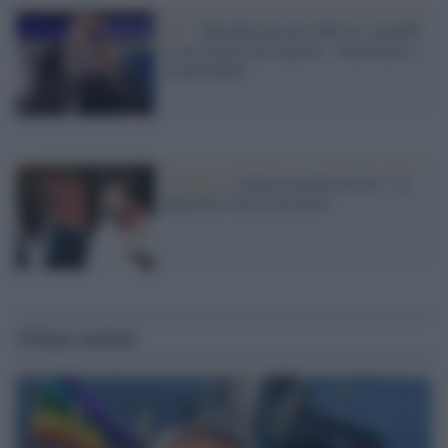
Rai /
Marchettone pro-Salvini, Anzaldi
fa un esposto all'Agcom: "sanzionare i
responsabili"
Polemica /
Salvini manetta facile: "Io
Balotelli l'avrei arrestato"
Ultime notizie