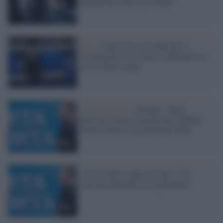
denunciato come suo stalker
Rai /
Vespa non va in onda per il
Coronavirus? Ci siamo risparmiati un
circo d'altri tempi
Viale Mazzini /
Anzaldi: "Bene
bloccare Vespa, ma potevano affidare
Porta a Porta a un giornalista Rai"
Airola (M5s) attacca Vespa: "Va
cacciato dalla Rai con ignominia"