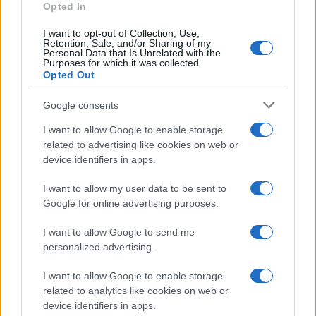
Opted In
I want to opt-out of Collection, Use,
Retention, Sale, and/or Sharing of my
Personal Data that Is Unrelated with the
Purposes for which it was collected.
Opted Out
Syndication
Culture
Google consents
Salute
Globalist
I want to allow Google to enable storage
related to advertising like cookies on web or
Megachip
Globalscience
device identifiers in apps.
GiULia
Globalsport
I want to allow my user data to be sent to
Google for online advertising purposes.
Prima Pagina
I want to allow Google to send me
personalized advertising.
Giornale dello
Chi siamo
I want to allow Google to enable storage
Spettacolo
related to analytics like cookies on web or
Contributors
device identifiers in apps.