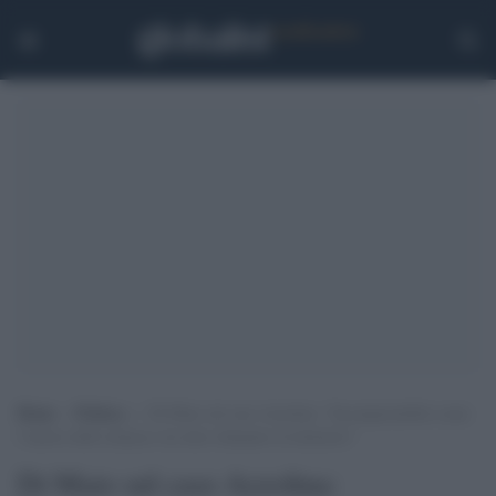
Home
>
Politica
>
Di Maio sul caso Azzolina: “Incomprensibile come
l’autore delle minacce sia stato chiamato al ministero”
Di Maio sul caso Azzolina: