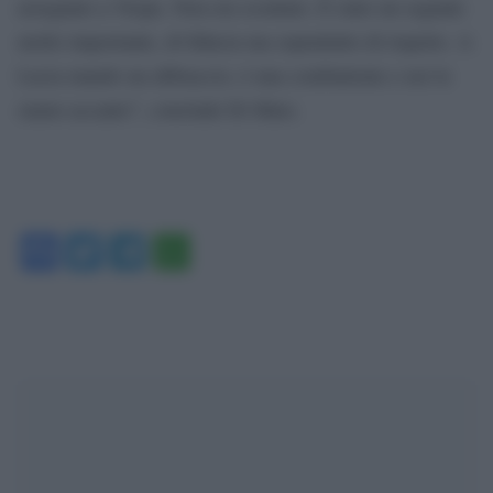
assegnato a Vespa. Non era scontato. È stato un segnale
molto importante, di fiducia ma soprattutto di rispetto. A
Lucia mando un abbraccio, è una combattente e noi le
siamo accanto”, conclude Di Maio.
Facebook
Twitter
Telegram
WhatsApp