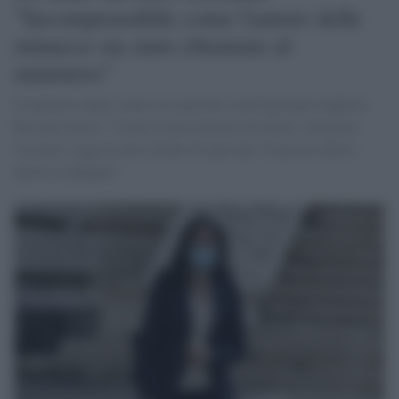
"Incomprensibile come l'autore delle
minacce sia stato chiamato al
ministero"
Il ministro degli contro la scelta del sottosegretario leghista
Rossano Sasso: "Contro Lucia minacce di morte, allusioni
sessuali e aggressioni verbali di ogni tipo Vespa era dietro
questa compagna"