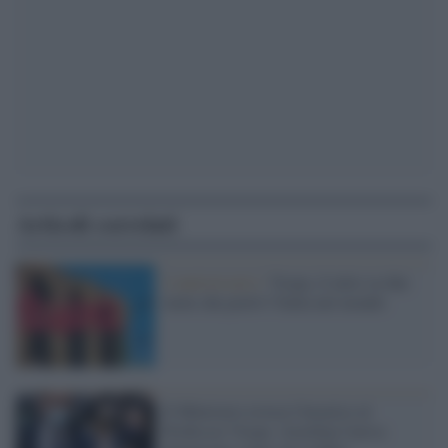
Articoli correlati
L'anniversario /
Vespa, il mito su due
ruote che portò l’Italia nel mondo
Il Ministero revoca l'incarico al
Professor Vespa: Azzolina l'aveva