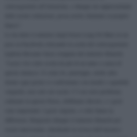
sottosegretario all’istruzione, e dunque un rappresentante
delle nostre istituzioni, possa averlo chiamato al proprio
fianco”.
Lo ha detto il ministro degli Esteri Luigi Di Maio in un
post su Facebook criticando la scelta del sottosegretario
leghista Rossano Sasso stoppata dal ministro Bianchi.
“Lucia vive sotto scorta da più di un anno a causa di
queste minacce. E come lei, purtroppo, molte altre
donne ogni giorno si confrontano con insulti e squallide
volgarità, non solo sui social. C’è un serio problema
culturale in questo Paese, dobbiamo dircelo, e i gesti
sono importanti. I gesti valgono, a volte fanno la
differenza. Ringrazio dunque il ministro Bianchi per
essere intervenuto, chiedendo la revoca dell’incarico