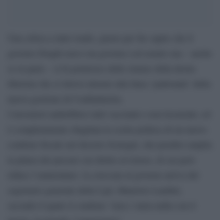
Una critica a tutto tondo, giusto per far capire che il
governo Draghi non è un governo così neutro ma – anche
se in parte – si fa portavoce delle istanze della destra
liberista che si ritrova intorno alla linea ‘padronale’ della
nuova gestione di Confindustria.
I lavoratori andrebbero tutti vaccinati e non licenziati, ed
è completamente sbagliata la scelta politica di un nuovo
condono fiscale nel decreto Sostegni, che peraltro amplia
la platea dei precari con diritto al ristoro, di cui però
riduce l’ammontare. La stoccata al governo arriva dal
segretario generale della Cgil, Maurizio Landini,
secondo il quale il condono “non c’entra nulla con il