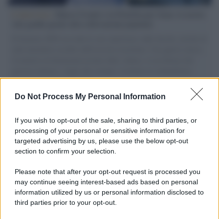
L'intervista /
Marco Croatti e la Flottilla per Gaza: le nostre
vele gonfie grazie alla sollevazione popolare
Il Senatore M5S racconta la sua esperienza sulle barche cariche di
aiuti umanitari assalite dall'esercito israeliano. Una guerra atroce,
il tentativo di disumanizzazione delle vittime, il servilismo del
governo italiano e degli altri europei, il ritorno al colonialismo.
L'importanza dei movimenti.
Do Not Process My Personal Information
Palestina /
Il Board of Peace di Trump assegna il primo
contratto per un rudimentale avamposto militare a Gaza
If you wish to opt-out of the sale, sharing to third parties, or
processing of your personal or sensitive information for
targeted advertising by us, please use the below opt-out
section to confirm your selection.
L'evento /
La Sila diventa un palcoscenico naturale: nasce “A
Farla Amare Comincia Tu – Opera Sila”
Please note that after your opt-out request is processed you
may continue seeing interest-based ads based on personal
information utilized by us or personal information disclosed to
third parties prior to your opt-out.
Il ricordo /
Le radici di Francesco Guccini