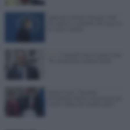
Approvato il decreto Sostegni: soldi
alle imprese e contentino alla Lega con
un 'mezzo condono'
Crisi /
Cottarelli critica il piano Colao:
"No all'ennesimo condono fiscale"
Fornaro (Leu): "Nel pieno
dell'epidemia Salvini vuol premiare gli
evasori a danno dei cittadini onesti"