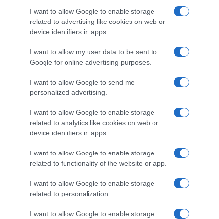
Salute
Globalist
I want to allow Google to enable storage
related to advertising like cookies on web or
Megachip
Globalscience
device identifiers in apps.
GiULia
Globalsport
I want to allow my user data to be sent to
Google for online advertising purposes.
Prima Pagina
I want to allow Google to send me
personalized advertising.
Giornale dello
Chi siamo
I want to allow Google to enable storage
Spettacolo
related to analytics like cookies on web or
Contributors
device identifiers in apps.
Wondernet
Facebook
I want to allow Google to enable storage
Giuliana Sgrena
related to functionality of the website or app.
Twitter
I want to allow Google to enable storage
Google News
related to personalization.
Mastodon
I want to allow Google to enable storage