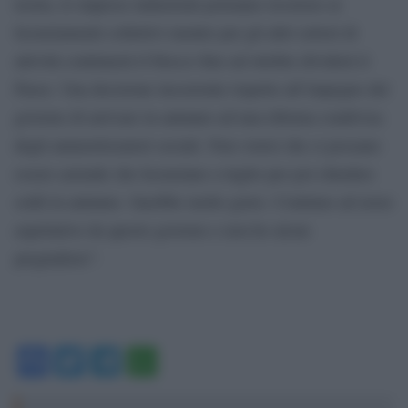
teoria, le imprese industriali potranno ricorrere ai
licenziamenti collettivi mentre per gli altri settori di
attività continuerà il blocco fino ad ottobre dividerà il
Paese. Una decisione incoerente rispetto all’impegno del
governo di arrivare in autunno ad una riforma condivisa
degli ammortizzatori sociali. Non vorrei che ci possano
essere aziende che licenziano a luglio per poi chiedere
soldi in autunno. Sarebbe molto grave. Continuo ad avere
aspettative da questo governo e non ho alcun
pregiudizio”.
Facebook
Twitter
Telegram
WhatsApp