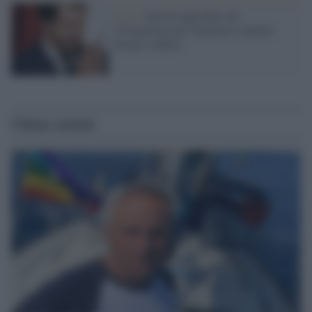
Lega /
Salvini approfitta del
Coronavirus per rilanciare condoni
fiscali e edilizi
Ultime notizie