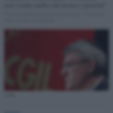
non c'entra nulla con lavoro e povertà"
Il segretario della Cgil critico sul Dl Sostegni: ""I lavoratori
vanno vaccinati, non licenziati"
Landini
globalist