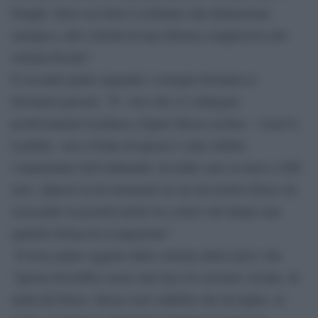
Draghi. Dove era forte il richiamo alla dimensione
europea e alla volontà di una riforma complessiva del
sistema fiscale”.
Il secondo punto riguarda i sostegni destinati ai
lavoratori precari. “E’ vero che si è allargata
positivamente la platea a figure finora escluse – osserva
Landini-, ma a fronte di questo è stato ridotto
l’ammontare dell’indennità: da mille euro al mese a 800
euro. Questo in un momento in cui nel nostro Paese sta
crescendo la povertà anche tra coloro che hanno una
qualche forma di occupazione”.
Il terzo punto oggetto delle critiche della Cgil è che
“questa dovrebbe essere una fase di coesione sociale, di
unità del Paese. Invece aver stabilito che da luglio, in