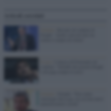
Articoli correlati
Governo /
Bersani sul condono di
Draghi: "Anche a piccole dosi un
veleno è sempre un veleno"
Il caso /
L'attacco di Fratoianni sul
condono: "Schiaffo del governo Draghi
a chi paga sempre le tasse"
Governo /
Orlando: "Non siamo
omologati alla Lega, ora servono nuovi
ammortizzatori sociali"