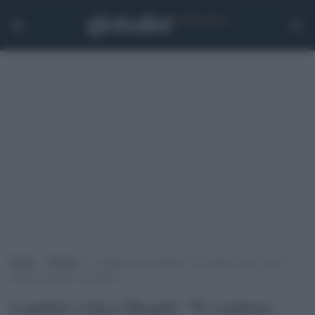
Home
>
Politica
>
Landini critica Draghi: “Il condono non c’entra
nulla con lavoro e povertà”
Landini critica Draghi: "Il condono