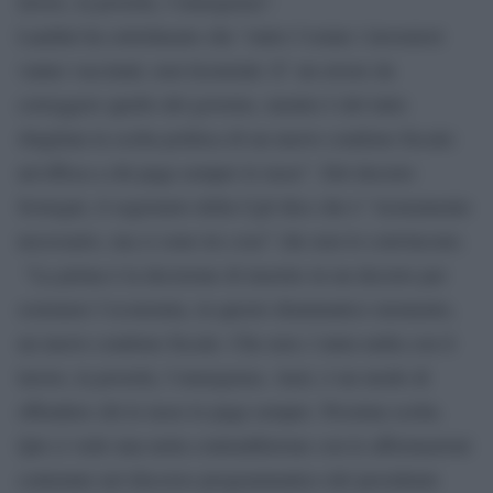
lavoro, la povertà, l’emergenza”.
Landini ha sottolineato che “entro l’estate i lavoratori
vanno vaccinati, non licenziati. E’ un errore da
correggere quello del governo, mentre è del tutto
sbagliata la scelta politica di un nuovo condono fiscale:
un’offesa a chi paga sempre le tasse”. Del decreto
Sostegni, il segretario della Cgil dice che è “sicuramente
necessario, ma ci sono tre cose” che non lo convincono.
“La prima è la decisione di inserire in un decreto per
sostenere l’economia, in questo drammatico momento,
un nuovo condono fiscale. Che non c’entra nulla con il
lavoro, la povertà, l’emergenza. Anzi, è un modo di
offendere chi le tasse le paga sempre. Pessima scelta.
Qui ci vedo una netta contraddizione con le affermazioni
contenute nel discorso programmatico del presidente