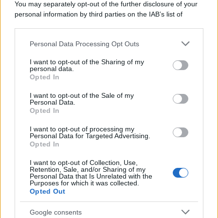
You may separately opt-out of the further disclosure of your
personal information by third parties on the IAB’s list of
downstream participants.
Personal Data Processing Opt Outs
This information may also be disclosed by us to third parties
L'anniversario /
90 anni di Yves Saint Laurent, tra moda e
on the IAB’s List of Downstream Participants that may further
I want to opt-out of the Sharing of my
scandali
disclose it to other third parties.
personal data.
Opted In
Please note that this website/app uses one or more Google
services and may gather and store information including but
I want to opt-out of the Sale of my
Personal Data.
not limited to your visit or usage behaviour. You may click to
Opted In
grant or deny consent to Google and its third-party tags to
use your data for below specified purposes in below Google
I want to opt-out of processing my
consent section.
Personal Data for Targeted Advertising.
Opted In
I want to opt-out of Collection, Use,
Retention, Sale, and/or Sharing of my
Personal Data that Is Unrelated with the
Purposes for which it was collected.
Opted Out
Syndication
Culture
Google consents