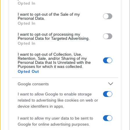
Opted In
Please note that this website/app uses one or more Google
services and may gather and store information including but
I want to opt-out of the Sale of my
Personal Data.
not limited to your visit or usage behaviour. You may click to
Opted In
grant or deny consent to Google and its third-party tags to
use your data for below specified purposes in below Google
I want to opt-out of processing my
consent section.
Personal Data for Targeted Advertising.
Opted In
I want to opt-out of Collection, Use,
Retention, Sale, and/or Sharing of my
Personal Data that Is Unrelated with the
Purposes for which it was collected.
Opted Out
Syndication
Culture
Google consents
Salute
Globalist
I want to allow Google to enable storage
related to advertising like cookies on web or
Megachip
Globalscience
device identifiers in apps.
GiULia
Globalsport
I want to allow my user data to be sent to
Google for online advertising purposes.
Prima Pagina