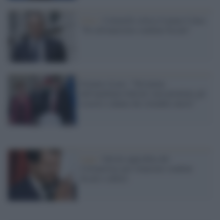
Crisi /
Cottarelli critica il piano Colao:
"No all'ennesimo condono fiscale"
Fornaro (Leu): "Nel pieno
dell'epidemia Salvini vuol premiare gli
evasori a danno dei cittadini onesti"
Lega /
Salvini approfitta del
Coronavirus per rilanciare condoni
fiscali e edilizi