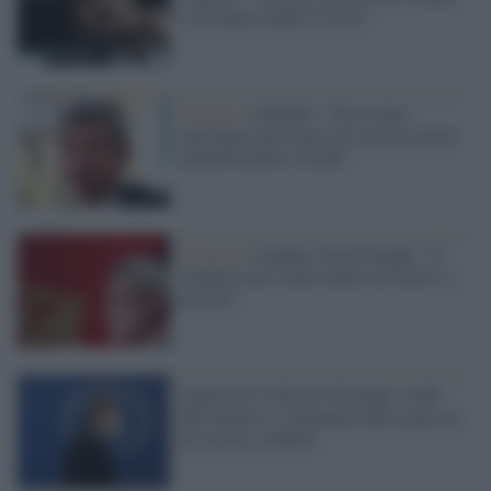
a chi paga sempre le tasse"
Governo /
Orlando: "Non siamo
omologati alla Lega, ora servono nuovi
ammortizzatori sociali"
Governo /
Landini critica Draghi: "Il
condono non c'entra nulla con lavoro e
povertà"
Approvato il decreto Sostegni: soldi
alle imprese e contentino alla Lega con
un 'mezzo condono'