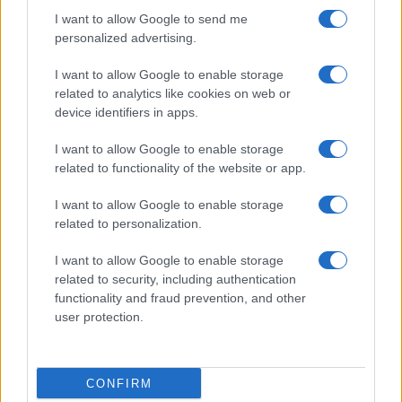
I want to allow Google to send me
personalized advertising.
Giornale dello
Chi siamo
I want to allow Google to enable storage
Spettacolo
related to analytics like cookies on web or
Contributors
device identifiers in apps.
Wondernet
Facebook
I want to allow Google to enable storage
Giuliana Sgrena
related to functionality of the website or app.
Twitter
I want to allow Google to enable storage
Google News
related to personalization.
Mastodon
I want to allow Google to enable storage
related to security, including authentication
Cookie Policy
functionality and fraud prevention, and other
user protection.
Preferenze Privacy
CONFIRM