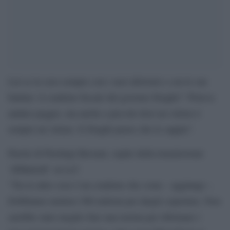
Lui se la cava sempre con i suoi aforismi e con le sue
battute: il condono fiscale del governo Draghi? “Poteva
andare peggio, ma anche a piccole dosi un veleno è
sempre un veleno. E Draghi penso che lo sappia”.
Parole di Pierluigi Bersani, ospite della trasmissione
‘diMartedì’ su La7.
“Tra le altre cose è un condono che costa – aggiunge -.
Dobbiamo mettere 500 milioni per dargli copertura. Non
sarebbe stato meglio fare una norma per riformare i