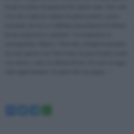
fiscale in chiave di progressività: parole sante. Non vedo
l’ora che si apra un cantiere di questo genere e posso
assicurare che noi ce l’abbiamo una proposta di riforma
fiscale progressiva e generale”. E rivolgendosi al
sottosegretario Tabacci: “Puoi dire a Draghi di prendere
sul serio questa cosa? Deve tirare un paio di palle avanti,
cose nuove, e una è la riforma fiscale. Poi serve la legge
sulla rappresentanza. Se glielo dice lui magari…”.
Facebook
Twitter
Telegram
WhatsApp