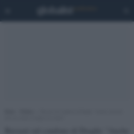
Home
>
Politica
>
Bersani sul condono di Draghi: “Anche a piccole
dosi un veleno è sempre un veleno”
Bersani sul condono di Draghi: "Anche