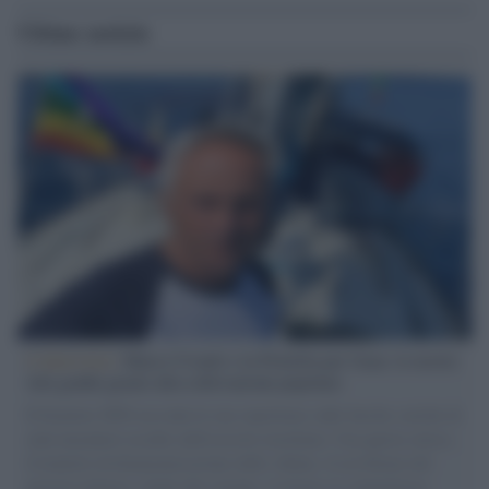
Ultime notizie
L'intervista /
Marco Croatti e la Flottilla per Gaza: le nostre
vele gonfie grazie alla sollevazione popolare
Il Senatore M5S racconta la sua esperienza sulle barche cariche di
aiuti umanitari assalite dall'esercito israeliano. Una guerra atroce,
il tentativo di disumanizzazione delle vittime, il servilismo del
governo italiano e degli altri europei, il ritorno al colonialismo.