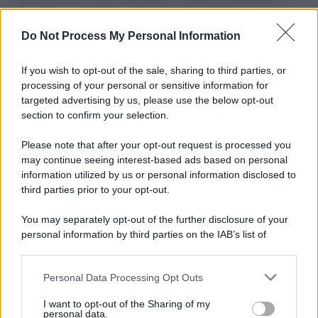
L'importanza dei movimenti.
Do Not Process My Personal Information
Il caso /
Trump ha quasi esaurito l'arsenale Usa, ma il
tycoon smentisce
If you wish to opt-out of the sale, sharing to third parties, or
processing of your personal or sensitive information for
targeted advertising by us, please use the below opt-out
section to confirm your selection.
Chiesa /
Papa Leone XIV denuncia le violenze in Ucraina e
Russia e chiede il rispetto del diritto umanitario e della
Please note that after your opt-out request is processed you
diplomazia
may continue seeing interest-based ads based on personal
information utilized by us or personal information disclosed to
third parties prior to your opt-out.
Il centenario /
A L'Aquila arriva la mostra "Tito, 100 anni
You may separately opt-out of the further disclosure of your
attraverso la forma"
personal information by third parties on the IAB’s list of
downstream participants.
Personal Data Processing Opt Outs
This information may also be disclosed by us to third parties
Il medagliere /
Europei di nuoto: Pellecani guida una super
on the IAB’s List of Downstream Participants that may further
I want to opt-out of the Sharing of my
Italia
disclose it to other third parties.
personal data.