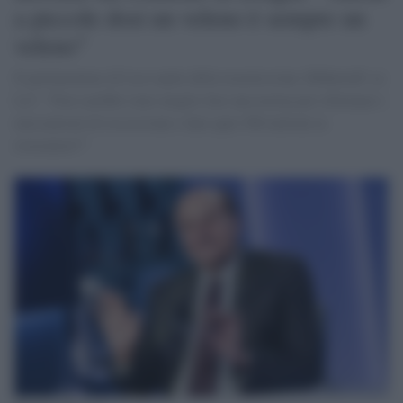
a piccole dosi un veleno è sempre un
veleno"
Il parlamentare di Leu ospite della trasmissione 'diMartedì' su
La7. "Non sarebbe stato meglio fare una norma per riformare i
meccanismi di riscossione e dare quei 500 milioni ai
ristoratori?"