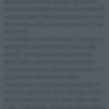
meccanismi di riscossione e dare quei 500 milioni ai
ristoratori? Perché abbiamo un sistema di riscossione che
fa acqua da sempre? Perché in questo paese non si vuole
dare la mannaia al boia, perché far pagare le tasse è una
roba da boia”.
A chi domanda se i suoi elettori faranno il condono, l’ex
leader del Pd e fondatore del partito Articolo 1-Mdp
risponde: “Trovo più gente fuori dalla grazia di dio
perché si fanno i condoni che non gente che mi dice
‘molla l’osso e lascia fare’, anche se dentro ci sono cose
che mi piacciono altrimenti non lo voterei”.
“Sul tema fiscale -osserva- di leoni in giro in Italia ne
vedo pochi, questo è il mio cruccio. Purtroppo in Italia si
perdono elezioni quando si dice ‘basta condoni, pagare
le tasse’. Draghi ha detto: facciamo una riforma organica