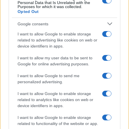
Personal Data that Is Unrelated with the
Purposes for which it was collected.
Opted Out
Syndication
Culture
Google consents
Salute
Globalist
I want to allow Google to enable storage
related to advertising like cookies on web or
Megachip
Globalscience
device identifiers in apps.
GiULia
Globalsport
I want to allow my user data to be sent to
Google for online advertising purposes.
Prima Pagina
I want to allow Google to send me
personalized advertising.
Giornale dello
Chi siamo
I want to allow Google to enable storage
Spettacolo
related to analytics like cookies on web or
Contributors
device identifiers in apps.
Wondernet
Facebook
I want to allow Google to enable storage
Giuliana Sgrena
related to functionality of the website or app.
Twitter