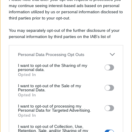
may continue seeing interest-based ads based on personal
information utilized by us or personal information disclosed to
third parties prior to your opt-out.
Perché i centri di intrattenimento per famiglie investono in
You may separately opt-out of the further disclosure of your
attrazioni ad alta tecnologia
personal information by third parties on the IAB’s list of
downstream participants.
Personal Data Processing Opt Outs
This information may also be disclosed by us to third parties
Il conflitto /
La mafia russa e l'arma del caos
on the IAB’s List of Downstream Participants that may further
I want to opt-out of the Sharing of my
disclose it to other third parties.
personal data.
Opted In
Please note that this website/app uses one or more Google
services and may gather and store information including but
I want to opt-out of the Sale of my
Personal Data.
not limited to your visit or usage behaviour. You may click to
Opted In
grant or deny consent to Google and its third-party tags to
use your data for below specified purposes in below Google
I want to opt-out of processing my
consent section.
Personal Data for Targeted Advertising.
Opted In
I want to opt-out of Collection, Use,
Retention, Sale, and/or Sharing of my