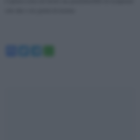
L’ipotesi resta sul tavolo ma permetterebbe di recuperare
solo due o tre giorni di lezione.
Facebook
Twitter
Telegram
WhatsApp