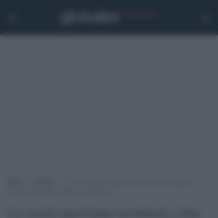
Home
>
Politica
>
La scuola quest’anno terminerà a fine giugno?
L’idea di Draghi, i dubbi dei sindacati
La scuola quest'anno terminerà a fine