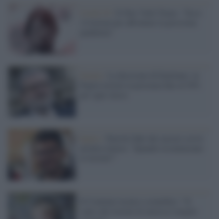
Covid-19 /
Il New York Times: "Ecco
14 lezioni per affrontare la prossima
pandemia"
Scuola /
La decisione di Emiliano: in
Puglia lezioni in presenza fino al 50%
per ogni classe
Egitto /
Patrick Zaki dal carcere scrive
un'altra lettera: "Quando ricominciano
le lezioni?"
Il Comitato tecnico scientifico: "Il
canto alle lezioni di musica è meglio