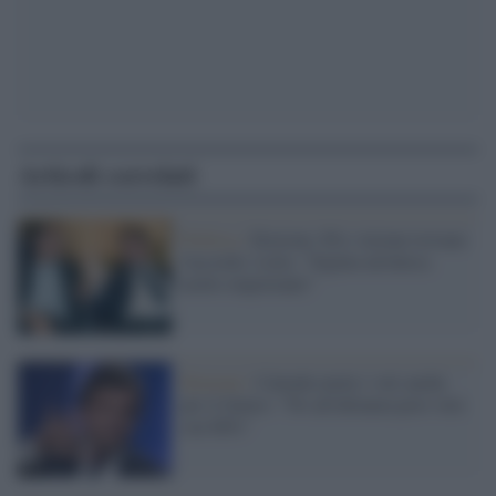
Articoli correlati
Politica /
Elezioni, Pd e Azione trovano
l'accordo. Letta: "Siglata un'intesa
molto importante"
Elezioni /
Calenda mette i veti anche
per il futuro: "No all'alleanza post voto
con M5s"