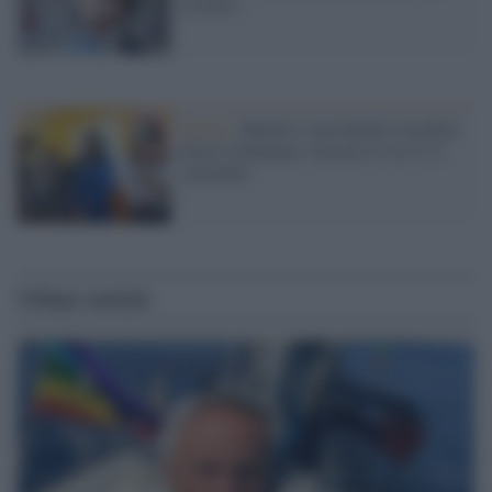
evitarlo"
Scuola /
Banchi o non banchi Azzolina
firma l'ordinanza: lezioni al via il 14
settembre
Ultime notizie