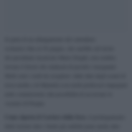
Si parla di un allungamento del calendario
scolastico fino al 30 giugno, che sarebbe sul tavolo
del presidente incaricato Mario Draghi, non sembra
trovare il favore dei sindacati di presidi e insegnanti.
Molti sono i nodi da sciogliere: dalle date degli esami di
terza media e di Maturità (con molti professori impegnati
nelle commissioni) alla possibilità di accorciare le
vacanze di Pasqua.
Come riporta il Corriere della Sera
, il prolungamento
delle lezioni oltre i limiti già stabiliti pone anche altre