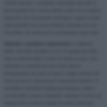
criticità: presidi e insegnanti concordano che oltre la
fine di giugno non si possa andare anche con le migliori
intenzioni: non solo perché costringere i ragazzi in aule
calde potrebbe non essere risolutivo dal punto di vista
del profitto, ma anche per la concomitanza degli esami.
Maturità e calendario congestionato
La Maturità,
infatti, dovrebbe prendere il via il 16 giugno per finire
entro la metà di luglio. Si può far slittare di una o due
settimane al massimo ma non di più, pena il
prolungamento nel mese di agosto, troppo tardi per chi
vuole provare le selezioni per le università straniere. Il
calendario è modulato Regione per Regione, anche a
seconda delle esigenze climatiche: mandare in classe gli
studenti oltre la metà di giugno in scuole senza aria