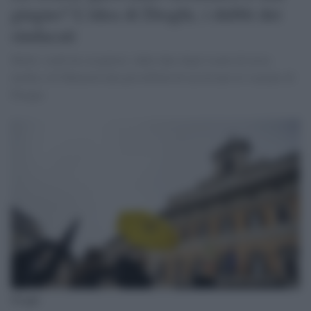
giugno? L'idea di Draghi, i dubbi dei
sindacati
Molti i nodi da sciogliere: dalle date degli esami di terza
media e di Maturità alla possibilità di accorciare le vacanze di
Pasqua
Draghi