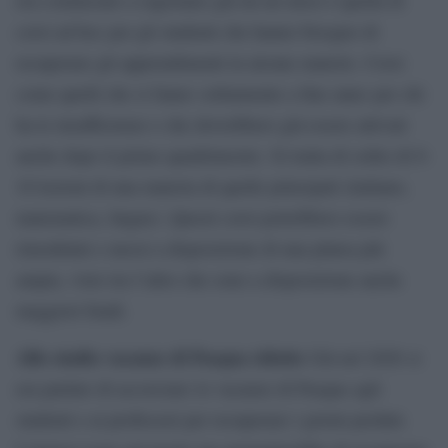
corsi ad hoc per gli studenti che hanno bisogno di
recuperare gli apprendimenti in alcune materie. Corsi
come quelli che si fanno solitamente a fine anno per chi
ha le insufficienze e che dovrebbero già essere attivati
anche dopo il primo quadrimestre. Si tratta di solito di 8-
10 lezioni di una materia di quelle principali (italiano,
matematica, lingue). Questi corsi potrebbero essere
rimodulati e messi a disposizione di una platea più
ampia, visto tra l’altro che sono a disposizione anche
maggiori fondi.
Allo studio vacanze di Pasqua ridotte
Già nel 2020 si
era parlato di accorciare le vacanze di Pasqua agli
studenti e ai professori per recuperare i giorni perduti.