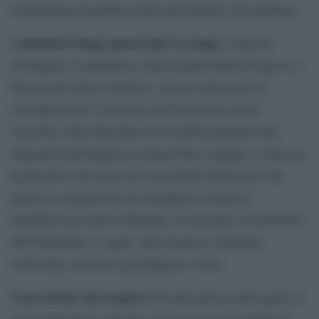
condizionata potrebbe essere più deleterio che proficuo.
Calendario lungo ipotesi già in campo
L’idea di
prolungare il calendario, data la particolarità di questo e
del passato anno scolastico, era già stata presa in
considerazione: il ministro dell’istruzione Lucia
Azzolina a fine dicembre aveva infatti proposto alle
Regioni di prolungare le lezioni fino a giugno. L’idea era
di discutere del tema con i presidenti di Regione che
hanno la competenza sul calendario scolastico.
Sarebbero poi state le Regioni, in raccordo col ministero
dell’Istruzione, a capire, date anche le situazioni
territoriali, chi doveva prolungare e dove.
Corsi ad hoc di recupero
Un’altra ipotesi sulla quale si
era cominciato a ragionare già da un mese è quella di