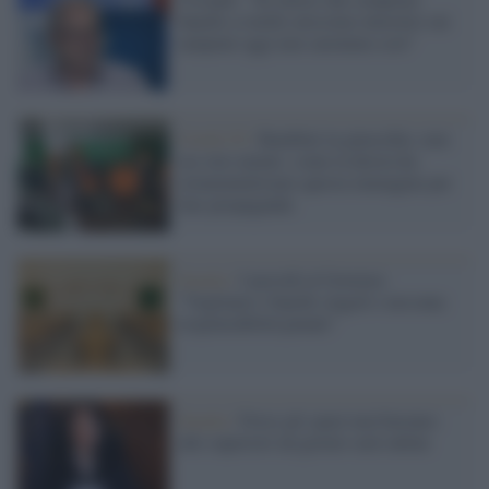
banchi a rotelle avessimo investito sui
tamponi oggi non saremmo così"
Covid-19 /
Bambini in ginocchio, non
era vero niente: come la destra ha
strumentalizzato questa immagine per
fare propaganda
Scuola /
I presidi al Governo:
"Vogliamo i banchi singoli e nessuna
responsabilità penale"
Scuola /
Forse gli spazi non bastano:
alle superiori un giorno sarà online