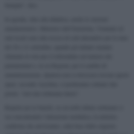
famiglie”, dice.
In agenda, oltre alla didattica, anche le elezioni
amministrative. Ministero dell’Istruzione, Viminale ed
enti locali sono alla ricerca di sedi alternative per le urne
del 20 e 21 settembre, quando gli italiani saranno
chiamati al voto per il referendum sul numero dei
parlamentari e, in sei Regioni, per il cambio di
amministrazione. Qualora non si dovessero trovare questi
spazi, secondo Azzolina, si perderanno soltanto due
giorni, “non una settimana intera”.
Rispetto poi ai banchi, su cui nelle ultime settimane si
sta concentrando l’attenzione mediatica, la ministra
conferma che arriveranno, sulla base delle esigenze