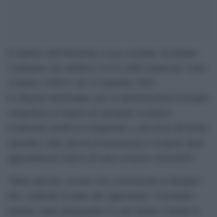
Il ministro dell’Istruzione, Lucia Azzolina, ha firmato
l’ordinanza che stabilisce l’avvio delle lezioni per l’anno
scolastico 2020/21 dal 14 settembre 2020.
Le Regioni adotteranno, poi, le determinazioni di propria
competenza in materia di calendario scolastico.
Confermato inoltre lo svolgimento, a decorrere dal primo
settembre, delle attività di integrazione e recupero degli
apprendimenti relativi all’anno scolastico 2019/2020.
“Basta attacchi, servono solo a terrorizzare le famiglie”,
dice, tendendo la mano alle opposizioni: “Lavoriamo
insieme, meno propaganda c’è, più faremo contente le