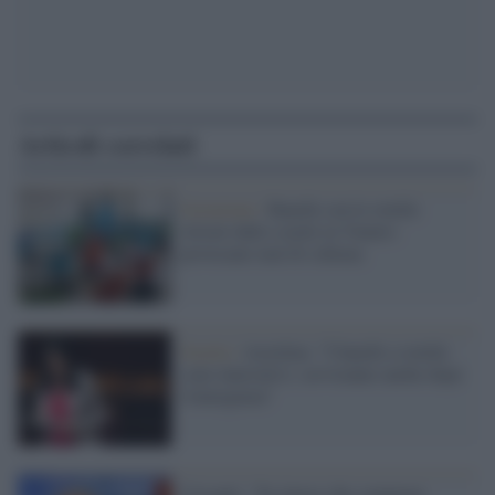
Articoli correlati
Istruzione /
Banchi con le rotelle
ritirati dalle scuole in Veneto:
provocano mal di schiena
Scuola /
Azzolina: "I banchi a rotelle
sono innovativi, serviranno anche dopo
l'emergenza"
Crisanti: "Se invece che comprare