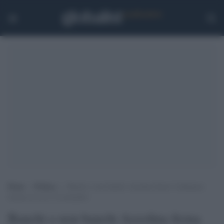
Home
>
Politica
>
Banchi o non banchi Azzolina firma l’ordinanza:
lezioni al via il 14 settembre
Banchi o non banchi Azzolina firma