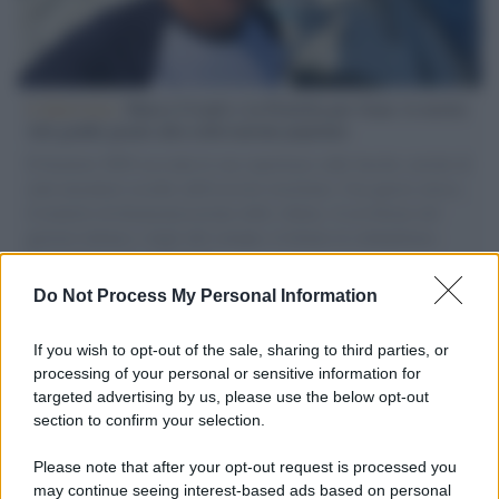
L'intervista /
Marco Croatti e la Flottilla per Gaza: le nostre
vele gonfie grazie alla sollevazione popolare
Il Senatore M5S racconta la sua esperienza sulle barche cariche di
aiuti umanitari assalite dall'esercito israeliano. Una guerra atroce,
il tentativo di disumanizzazione delle vittime, il servilismo del
governo italiano e degli altri europei, il ritorno al colonialismo.
L'importanza dei movimenti.
Do Not Process My Personal Information
Palestina /
Il Board of Peace di Trump assegna il primo
contratto per un rudimentale avamposto militare a Gaza
If you wish to opt-out of the sale, sharing to third parties, or
processing of your personal or sensitive information for
targeted advertising by us, please use the below opt-out
section to confirm your selection.
L'evento /
La Sila diventa un palcoscenico naturale: nasce “A
Farla Amare Comincia Tu – Opera Sila”
Please note that after your opt-out request is processed you
may continue seeing interest-based ads based on personal