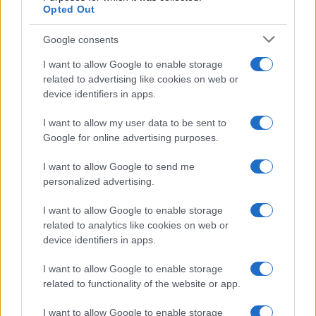
Opted Out
Syndication
Culture
Google consents
Salute
Globalist
I want to allow Google to enable storage
related to advertising like cookies on web or
Megachip
Globalscience
device identifiers in apps.
GiULia
Globalsport
I want to allow my user data to be sent to
Google for online advertising purposes.
Prima Pagina
I want to allow Google to send me
personalized advertising.
Giornale dello
Chi siamo
I want to allow Google to enable storage
Spettacolo
related to analytics like cookies on web or
Contributors
device identifiers in apps.
Wondernet
Facebook
I want to allow Google to enable storage
Giuliana Sgrena
related to functionality of the website or app.
Twitter
I want to allow Google to enable storage