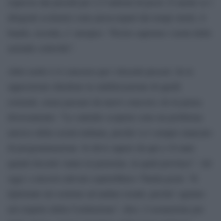
espresse dai presidi per 2,5 milioni di pezzi. E anche se i
dirigenti scolastici sono preoccupati dai tempi stretti, il
bando, ricorda, e’ europeo: “Presto sapremo i nomi delle
aziende coinvolte”.
Altro nodo è il concorso per i docenti precari. Se le
opposizioni chiedono la stabilizzazione di quelli
esistenti, senza passare da nuovi concorsi, lei la pensa
diversamente: “Le cattedre scoperte sono un problema
atavico della scuola italiana, perché si è sempre mancato
di programmazione. Io devo sapere da qui a 10 anni
quanti docenti vanno in pensione, in quali province”. Ad
oggi i concorsi attivati coprirebbero 78mila posti: “Il
Quirinale mi sostiene ad andare avanti, perche’ agiamo
nel rispetto della Costituzione”, dice. L’assunzione per