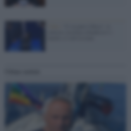
Video /
"Ci sta pure il Rocci", la
ministra Azzolina collauda in tv i
banchi e il web fa ironia
Ultime notizie