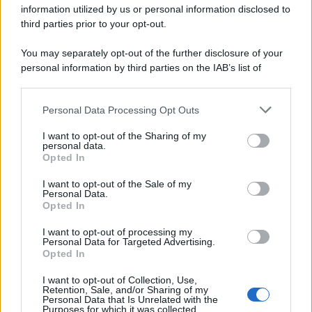
information utilized by us or personal information disclosed to
third parties prior to your opt-out.
Il ricordo /
Le radici di Francesco Guccini
You may separately opt-out of the further disclosure of your
personal information by third parties on the IAB’s list of
downstream participants.
Personal Data Processing Opt Outs
This information may also be disclosed by us to third parties
L'anniversario /
90 anni di Yves Saint Laurent, tra moda e
on the IAB’s List of Downstream Participants that may further
I want to opt-out of the Sharing of my
scandali
disclose it to other third parties.
personal data.
Opted In
Please note that this website/app uses one or more Google
services and may gather and store information including but
I want to opt-out of the Sale of my
Personal Data.
not limited to your visit or usage behaviour. You may click to
Opted In
grant or deny consent to Google and its third-party tags to
use your data for below specified purposes in below Google
I want to opt-out of processing my
consent section.
Personal Data for Targeted Advertising.
Opted In
I want to opt-out of Collection, Use,
Retention, Sale, and/or Sharing of my
Personal Data that Is Unrelated with the
Purposes for which it was collected.