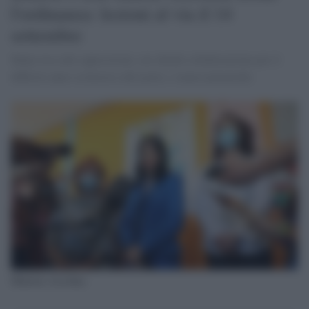
l'ordinanza: lezioni al via il 14
settembre
Mano tesa alle opposizioni, cui chiede collaborazione per il
difficile anno scolastico alle porte, e meno polemiche
Ministra Azzolina