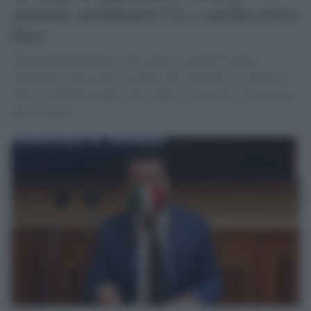
astenuta sul bilancio Ue e sul Recovery
Plan
Spiega Brando Benifei: "Per capire la gravità di questa
astensione è necessario ricordare che il bilancio Ue fornisce
aiuto ai cittadini europei, alle imprese, ai giovani, alle persone
più bisognose"