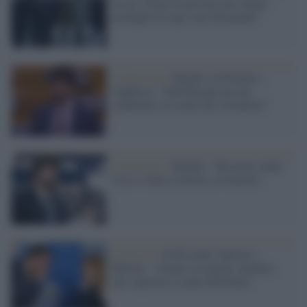
in cui vivono le persone nel campo
profughi di Lipa sono disumane"
L'intervista /
Benifei su Polonia e
Ungheria: "Dall'Europa nessun
cedimento ai ricatti dei sovranisti"
L'intervista /
Benifei: "Recovery fund.
Così si batte la destra sovranista"
Covid-19 /
Il Pd contro Salvini e
Meloni: "Alleati coi partiti olandesi
che vogliono il male dell'Italia"