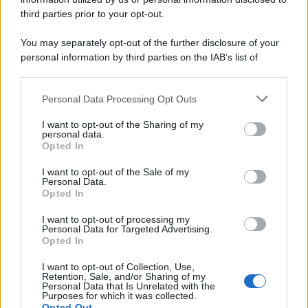
third parties prior to your opt-out.
La scoperta /
Oplontis, le vittime dell’eruzione del Vesuvio
You may separately opt-out of the further disclosure of your
furono più numerose del previsto
personal information by third parties on the IAB’s list of
downstream participants.
Personal Data Processing Opt Outs
This information may also be disclosed by us to third parties
Il medagliere /
Europei di nuoto: Pellecani guida una super
on the IAB’s List of Downstream Participants that may further
I want to opt-out of the Sharing of my
Italia
disclose it to other third parties.
personal data.
Opted In
Please note that this website/app uses one or more Google
services and may gather and store information including but
I want to opt-out of the Sale of my
Personal Data.
not limited to your visit or usage behaviour. You may click to
Opted In
grant or deny consent to Google and its third-party tags to
use your data for below specified purposes in below Google
I want to opt-out of processing my
consent section.
Personal Data for Targeted Advertising.
Opted In
I want to opt-out of Collection, Use,
Retention, Sale, and/or Sharing of my
Personal Data that Is Unrelated with the
Purposes for which it was collected.
Opted Out