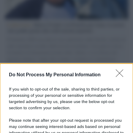
L'intervista /
Marco Croatti e la Flottilla per Gaza: le nostre
vele gonfie grazie alla sollevazione popolare
Il Senatore M5S racconta la sua esperienza sulle barche cariche di
aiuti umanitari assalite dall'esercito israeliano. Una guerra atroce,
il tentativo di disumanizzazione delle vittime, il servilismo del
governo italiano e degli altri europei, il ritorno al colonialismo.
L'importanza dei movimenti.
Do Not Process My Personal Information
Tel Aviv /
La “vittoria totale” di Israele significa una guerra
senza fine
If you wish to opt-out of the sale, sharing to third parties, or
processing of your personal or sensitive information for
targeted advertising by us, please use the below opt-out
section to confirm your selection.
Vangelo /
La vita si intreccia con le paure come il giorno
succede alla notte
Please note that after your opt-out request is processed you
may continue seeing interest-based ads based on personal
information utilized by us or personal information disclosed to