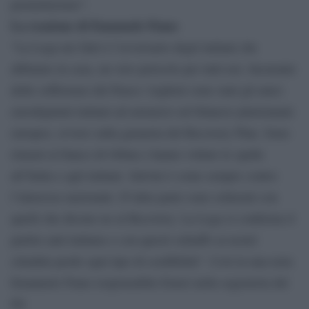
permetteremo”.
La reazione di Emanuele Fiano
“La Lega nei fatti è l’avversario degli italiani che
abbiamo in casa, un vero pericolo per tutti noi. Incurante
delle sofferenze del Paese i leghisti sono stati gli unici
eurodeputati italiani ad astenersi sul bilancio pluriennale
europeo, ovvero sulla garanzia del Recovery Plan. Sono
rimasti al fianco di Orban e hanno voltato le spalle
all’Italia e agli italiani. Salvini è come sempre contro
l’interesse nazionale. D’altra parte sono schierati con
quelli che dicono no al Recovery. La Lega si conferma il
partito anti-italiano e con questi schiaffo ai nostri
cittadini perde ogni tipo di credibilità”. Così in una nota
Emanuele Fiano responsabile Esteri nella segreteria del
Pd.