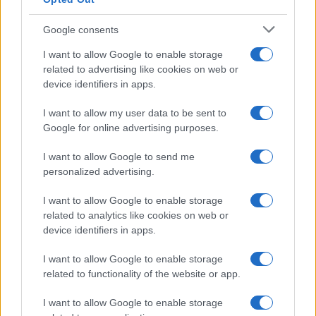
Syndication
Culture
Google consents
Salute
Globalist
I want to allow Google to enable storage
related to advertising like cookies on web or
Megachip
Globalscience
device identifiers in apps.
GiULia
Globalsport
I want to allow my user data to be sent to
Google for online advertising purposes.
Prima Pagina
I want to allow Google to send me
personalized advertising.
Giornale dello
Chi siamo
I want to allow Google to enable storage
Spettacolo
related to analytics like cookies on web or
Contributors
device identifiers in apps.
Wondernet
Facebook
I want to allow Google to enable storage
Giuliana Sgrena
related to functionality of the website or app.
Twitter
I want to allow Google to enable storage
Google News