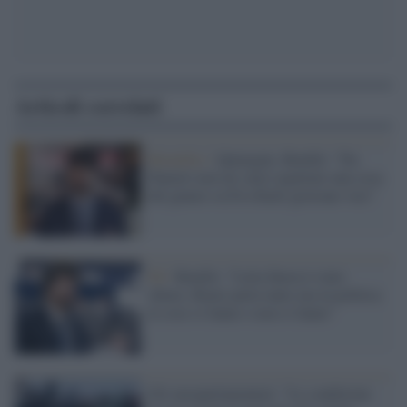
Articoli correlati
Bruxelles /
Qatargate, Benifei: "Da
Panzeri non mi sarei aspettato una cosa
del genere su Eva Kaili giravano voci"
Pd /
Benifei: "Letta finora è stato
chiaro, Renzi parla tanto ma in politica
le cose si fanno o non si fanno"
Gli europarlamentari: "Le condizioni