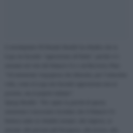
L’eurodeputato Pd Brando Benifei ha ribadito che la
Lega sta facendo “opposizione all’Italia”, perché si è
astenuta sul voto del bilancio Ue e sul Recovery Plan:
“Un’astensione vergognosa che dimostra, per l’ennesima
volta, come la Lega stia facendo opposizione non al
governo, ma al popolo italiano”.
Spiega Benifei: “Per capire la gravità di questa
astensione è necessario ricordare che il bilancio Ue
fornisce aiuto ai cittadini europei, alle imprese, ai
giovani, alle persone più bisognose, alla ricerca, alla