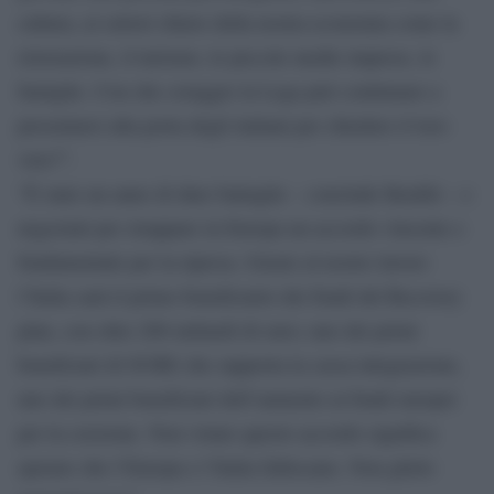
cultura, ai settori chiave della nostra economia come la
ristorazione, il turismo, le piccole medie imprese, le
famiglie. Con che coraggio la Lega può continuare a
presentarsi alla porta degli italiani per chiedere il loro
voto?”.
“È stato un anno di dure battaglie – conclude Benifei – e
negoziati per strappare in Europa un accordo vincente e
fondamentale per la ripresa. Grazie al nostro lavoro
l’Italia sarà il primo beneficiario dei fondi del Recovery
plan, con oltre 200 miliardi di euro; uno dei primi
beneficiari di SURE che supporta la cassa integrazione,
uno dei primi beneficiari dell’aumento ai fondi europei
per la coesione. Non votare questo accordo significa
sperare che l’Europa e l’Italia falliscano. Non glielo