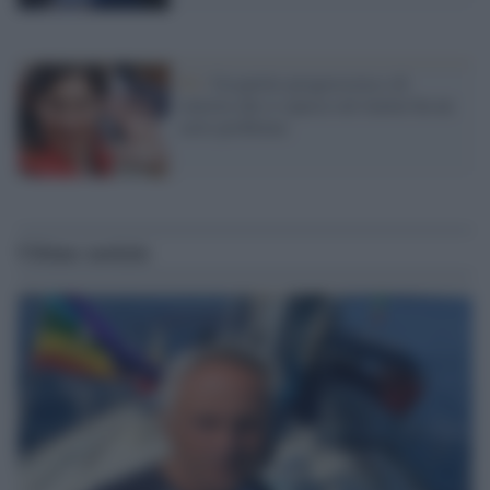
Pd /
Un partito progressista e di
sinistra che si spacca sul riarmo ha un
serio problema
Ultime notizie