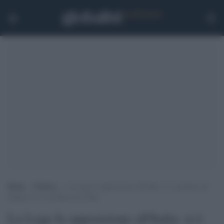
Home
>
Politica
>
La Lega fa opposizione all’Italia: si è astenuta sul
bilancio Ue e sul Recovery Plan
La Lega fa opposizione all'Italia: si è