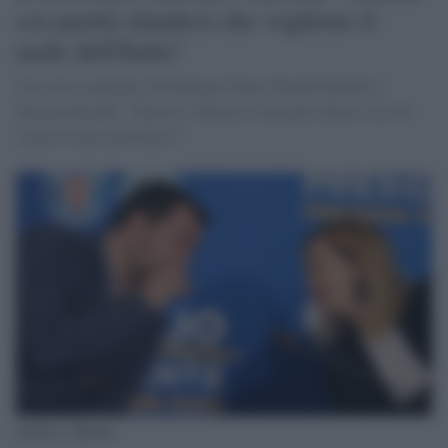
coi partiti olandesi che vogliono il
male dell'Italia"
Una nota congiunta di Emiliano Fiano, Brando Benifei e
Simona Bonafè: "Salvini e Meloni resteranno alleati con chi
vuole il male dell'Italia?"
Salvini e Meloni