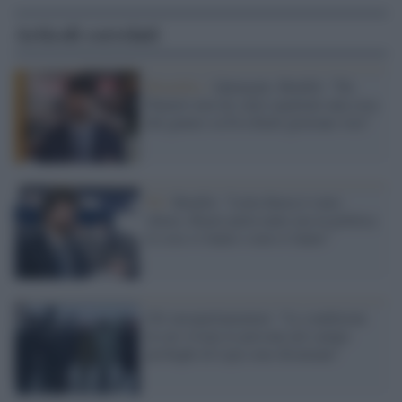
Articoli correlati
Bruxelles /
Qatargate, Benifei: "Da
Panzeri non mi sarei aspettato una cosa
del genere su Eva Kaili giravano voci"
Pd /
Benifei: "Letta finora è stato
chiaro, Renzi parla tanto ma in politica
le cose si fanno o non si fanno"
Gli europarlamentari: "Le condizioni
in cui vivono le persone nel campo
profughi di Lipa sono disumane"