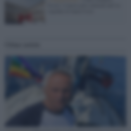
Esseci: il nuovo polo culturale nell’ex
ospedale di Santa Croce
Ultime notizie