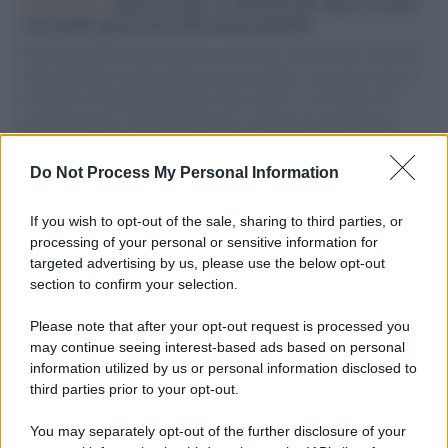
L'intervista /
Marco Croatti e la Flottilla per Gaza: le nostre
vele gonfie grazie alla sollevazione popolare
Il Senatore M5S racconta la sua esperienza sulle barche cariche di
aiuti umanitari assalite dall'esercito israeliano. Una guerra atroce,
il tentativo di disumanizzazione delle vittime, il servilismo del
governo italiano e degli altri europei, il ritorno al colonialismo.
L'importanza dei movimenti.
Do Not Process My Personal Information
Tel Aviv /
La “vittoria totale” di Israele significa una guerra
senza fine
If you wish to opt-out of the sale, sharing to third parties, or
processing of your personal or sensitive information for
targeted advertising by us, please use the below opt-out
section to confirm your selection.
Vangelo /
La vita si intreccia con le paure come il giorno
succede alla notte
Please note that after your opt-out request is processed you
may continue seeing interest-based ads based on personal
information utilized by us or personal information disclosed to
third parties prior to your opt-out.
La scoperta /
Oplontis, le vittime dell’eruzione del Vesuvio
You may separately opt-out of the further disclosure of your
furono più numerose del previsto