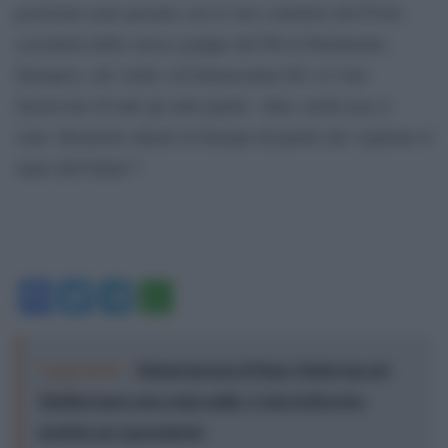
posizioni sono passate con il voto contrario del PvdA
(socialisti dello stesso gruppo del Pd al Parlamento
Europeo), dei verdi e di Democraten 66 e il voto
favorevole di tutti gli altri partiti. Altre verità non ci
sono. Resterete alleati in Europa di partiti che vogliono il
male dell’Italia?”.
Facebook
Twitter
Telegram
WhatsApp
Leggi anche:
Meloni incensa il Piano Mattei ma nel
Mediterraneo non conta nulla: Ceuta il diversivo
perfetto per nasconderlo