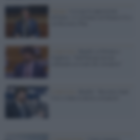
Europa /
La Lega fa opposizione
all'Italia: si è astenuta sul bilancio Ue e
sul Recovery Plan
L'intervista /
Benifei su Polonia e
Ungheria: "Dall'Europa nessun
cedimento ai ricatti dei sovranisti"
L'intervista /
Benifei: "Recovery fund.
Così si batte la destra sovranista"
L'inaugurazione /
Cuneo inaugura