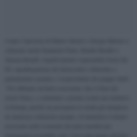
Contro l’ipocrisia di Matteo Salvini e Giorgia Meloni si
schierano anche Emanuele Fiano, Brando Benifei e
Simona Bonafè, rispettivamente responsabile Esteri del
Pd, capodelegazione dei democratici a Bruxelles e
parlamentare europea e vicepresidente del gruppo S&D:
“Noi abbiamo un’unica ossessione, fare il bene del
nostro Paese, e continuare a portare avanti una trattativa
in Europa, perché sia proseguita la strada già intrapresa
da numerose istituzioni europee, di immettere il denaro
necessario nelle economie dei paesi membri per
fronteggiare la terribile crisi. Così come hanno già fatto