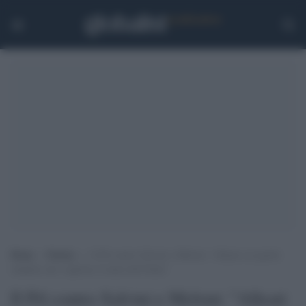
Home
>
Notizie
>
Il Pd contro Salvini e Meloni: “Alleati coi partiti
olandesi che vogliono il male dell’Italia”
Il Pd contro Salvini e Meloni: "Alleati