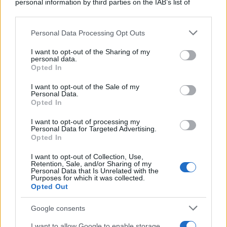
personal information by third parties on the IAB’s list of
downstream participants.
Personal Data Processing Opt Outs
This information may also be disclosed by us to third parties
Il medagliere /
Europei di nuoto: Pellecani guida una super
on the IAB’s List of Downstream Participants that may further
I want to opt-out of the Sharing of my
Italia
disclose it to other third parties.
personal data.
Opted In
Please note that this website/app uses one or more Google
services and may gather and store information including but
I want to opt-out of the Sale of my
Personal Data.
not limited to your visit or usage behaviour. You may click to
Opted In
grant or deny consent to Google and its third-party tags to
use your data for below specified purposes in below Google
I want to opt-out of processing my
consent section.
Personal Data for Targeted Advertising.
Opted In
I want to opt-out of Collection, Use,
Retention, Sale, and/or Sharing of my
Personal Data that Is Unrelated with the
Purposes for which it was collected.
Opted Out
Syndication
Culture
Google consents
Salute
Globalist
I want to allow Google to enable storage