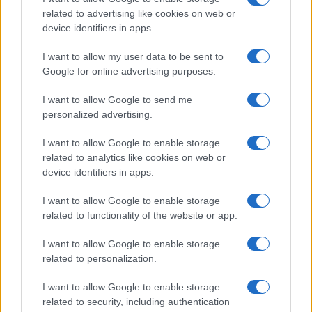
related to advertising like cookies on web or
Megachip
Globalscience
device identifiers in apps.
GiULia
Globalsport
I want to allow my user data to be sent to
Google for online advertising purposes.
Prima Pagina
I want to allow Google to send me
personalized advertising.
Giornale dello
Chi siamo
I want to allow Google to enable storage
Spettacolo
related to analytics like cookies on web or
Contributors
device identifiers in apps.
Wondernet
Facebook
I want to allow Google to enable storage
Giuliana Sgrena
related to functionality of the website or app.
Twitter
I want to allow Google to enable storage
Google News
related to personalization.
Mastodon
I want to allow Google to enable storage
related to security, including authentication
Cookie Policy