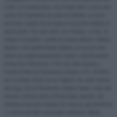
la Bei, La Commissione, con il fondo Sure e con le altre
misure di sospensione del patto di stabilità. La nostra
posizione è quella che ha espresso il governo italiano in
questi giorni. Tra i più critici con l’Europa, ci sono, da
sempre ovviamente, i partiti di Giorgia Meloni e Matteo
Salvini. I loro partiti fratelli olandesi, di cui loro sono
alleati nei gruppi parlamentari europei, rispettivamente,
Forum door Democratic, FvD, che siede insieme a
Fratelli d’Italia nel Parlamento europeo e Pvv, Il Partito
per la Libertà, Partij voor de Vrijheid, che siede insieme
alla Lega, ieri nel Parlamento olandese hanno votato due
mozioni, insieme anche al Partito Epp, popolari, che
chiedono al governo olandese di votare no agli Eurobond
e si all’uso del Mes con pesanti condizioni. Queste