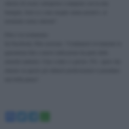
chiesto di essere sottoposto a tampone con la mia
famiglia. Solo io e mia moglie siamo positivi, al
momento senza sintomi”.
Fitto è in isolamento.
Su Facebook, Fitto assicura: “Continuerò ovviamente la
quarantena fino a nuove indicazioni da parte delle
autorità sanitarie. Ciao a tutti e a presto. P.S.: spero che
almeno su questo gli odiatori professionisti si prendano
una bella pausa”.
Facebook
Twitter
Telegram
WhatsApp