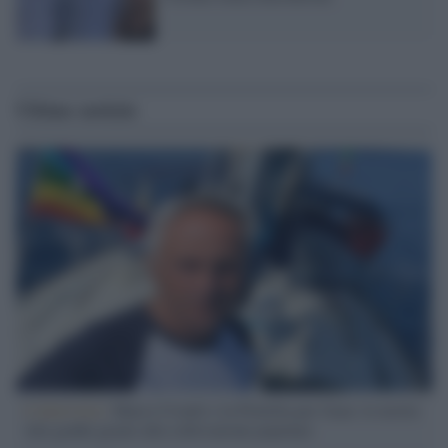
Ultime notizie
L'intervista /
Marco Croatti e la Flottilla per Gaza: le nostre
vele gonfie grazie alla sollevazione popolare