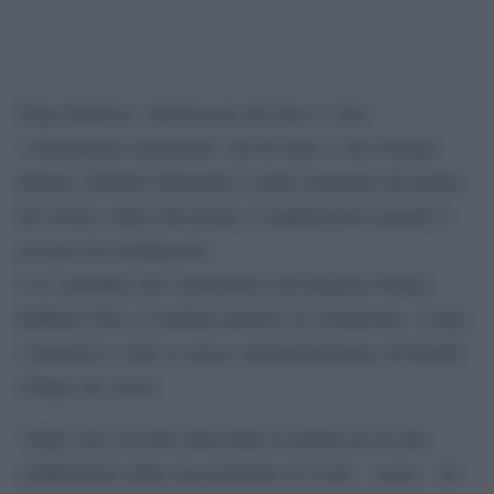
Dopo Briatore e Berlusconi alla fine il virus
‘clinicamente inesistente’ che ha fatto sì che Giorgia
Meloni, Daniela Santanché e molti esponenti del partito
dei ricchi e delle discoteche si inalberassero quando il
governo ha timidamente
L’ex candidato del centrodestra alla Regione Puglia,
Raffaele Fitto, è risultato positivo al coronavirus. A dare
l’annuncio è stato lo stesso europarlamentare di Fratelli
d’Italia sui social.
“Dopo aver ricevuto mercoledì la notizia da un mio
collaboratore della sua positività al Covid – scrive – ho