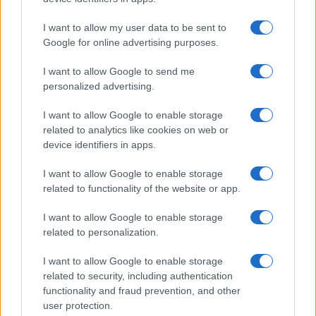
GiULia
Globalsport
I want to allow my user data to be sent to
Google for online advertising purposes.
Prima Pagina
I want to allow Google to send me
personalized advertising.
Giornale dello
Chi siamo
I want to allow Google to enable storage
Spettacolo
related to analytics like cookies on web or
Contributors
device identifiers in apps.
Wondernet
Facebook
I want to allow Google to enable storage
Giuliana Sgrena
related to functionality of the website or app.
Twitter
I want to allow Google to enable storage
Google News
related to personalization.
Mastodon
I want to allow Google to enable storage
related to security, including authentication
Cookie Policy
functionality and fraud prevention, and other
user protection.
Preferenze Privacy