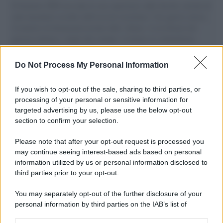
Il Senatore M5S racconta la sua esperienza sulle barche cariche di
aiuti umanitari assalite dall'esercito israeliano. Una guerra atroce,
il tentativo di disumanizzazione delle vittime, il servilismo del
governo italiano e degli altri europei, il ritorno al colonialismo.
L'importanza dei movimenti.
Do Not Process My Personal Information
Palestina /
Il Board of Peace di Trump assegna il primo
contratto per un rudimentale avamposto militare a Gaza
If you wish to opt-out of the sale, sharing to third parties, or
processing of your personal or sensitive information for
targeted advertising by us, please use the below opt-out
section to confirm your selection.
L'evento /
La Sila diventa un palcoscenico naturale: nasce “A
Farla Amare Comincia Tu – Opera Sila”
Please note that after your opt-out request is processed you
may continue seeing interest-based ads based on personal
information utilized by us or personal information disclosed to
third parties prior to your opt-out.
Il ricordo /
Le radici di Francesco Guccini
You may separately opt-out of the further disclosure of your
personal information by third parties on the IAB’s list of
downstream participants.