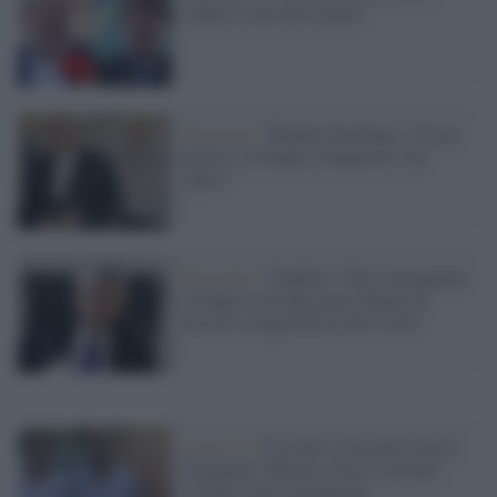
confesso che avevo paura"
Regionali /
Michele Emiliano: “Il mio
partito è la Puglia, Zingaretti l’ha
capito”
Regionali /
Vendola: "Non consegnamo
la Puglia a un dinosauro alleato di
fascisti e negazionisti del Covid"
Covid-19 /
Focolaio Covid alla Sop di
Polignano: Meloni e Fitto l'avevano
visitata senza mascherina