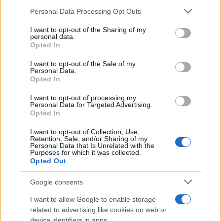
Personal Data Processing Opt Outs
This information may also be disclosed by us to third parties
L'anniversario /
90 anni di Yves Saint Laurent, tra moda e
on the IAB’s List of Downstream Participants that may further
I want to opt-out of the Sharing of my
scandali
disclose it to other third parties.
personal data.
Opted In
Please note that this website/app uses one or more Google
services and may gather and store information including but
I want to opt-out of the Sale of my
Personal Data.
not limited to your visit or usage behaviour. You may click to
Opted In
grant or deny consent to Google and its third-party tags to
use your data for below specified purposes in below Google
I want to opt-out of processing my
consent section.
Personal Data for Targeted Advertising.
Opted In
I want to opt-out of Collection, Use,
Retention, Sale, and/or Sharing of my
Personal Data that Is Unrelated with the
Purposes for which it was collected.
Opted Out
Syndication
Culture
Google consents
Salute
Globalist
I want to allow Google to enable storage
related to advertising like cookies on web or
Megachip
Globalscience
device identifiers in apps.