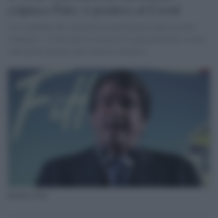
colpisce Fitto: è positivo al Covid
L'ex candidato del centrodestra alla Regione Puglia ha dato
l'annuncio: "Continuerò ovviamente la quarantena fino a nuove
indicazioni da parte delle autorità sanitarie"
Raffaele Fitto