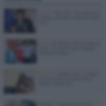
Governo /
Pnrr, Fitto: "Va smantellato e
cambiato, altrimenti ci facciamo molto
male"
Destra /
Tra Meloni e Salvini volano gli
stracci: "Se avessero fatto campagna
elettorale in Puglia..."
Regionali /
Vendola esulta: "La Puglia
non è la colonia estiva della destra,
fermata l'armata nera"
Emiliano: "Contento di aver vinto,