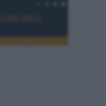
Sport
Tendenze