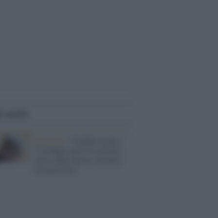
i anche
Regionali /
Vendola esulta:
"La Puglia non è la colonia
estiva della destra, fermata
l'armata nera"