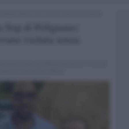
 Polignano: Meloni e Fitto l’avevano visitata senza mascherina
a Sop di Polignano:
evano visitata senza
ta positiva erano stati effettuati poco più di 150 test del
 agosto la visita di Fitto e Meloni