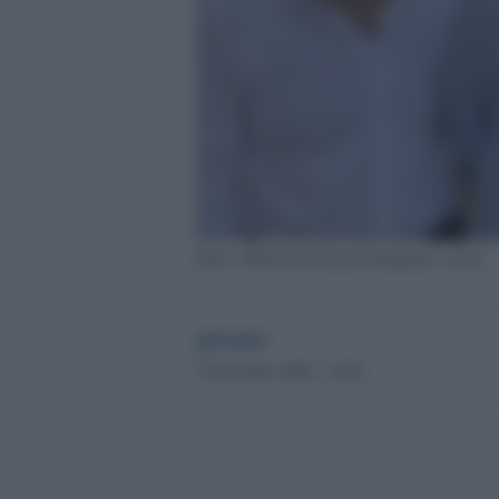
Fitto e Meloni alla Sop di Polignano a mare
globalist
9 Settembre 2020 - 16.09