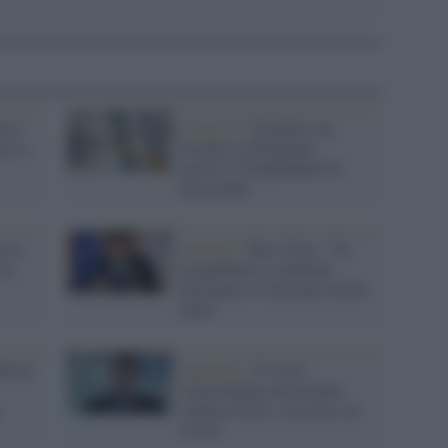
e è
Covid-19 /
Scoperto un
are a
focolaio a Polignano:
positivi 78 dipendenti di
un'azienda
o la
Governo /
Pnrr, Fitto: "Va
 la
smantellato e cambiato,
altrimenti ci facciamo molto
male"
lvini
Pandemia /
Il virus
'clinicamente inesistente'
colpisce Fitto: è positivo al
Covid