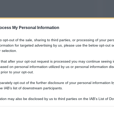
ocess My Personal Information
to opt-out of the sale, sharing to third parties, or processing of your per
formation for targeted advertising by us, please use the below opt-out s
 selection.
focolai o sono venuti dai locali de nababbi o
 that after your opt-out request is processed you may continue seeing i
oppure da luoghi di lavoro nei quali non si
ased on personal information utilized by us or personal information dis
 prior to your opt-out.
rately opt-out of the further disclosure of your personal information by
lignano a Mare
un f
ocola
io interessa almeno 78
he IAB’s list of downstream participants.
trice era risultata positiva erano stati effettuati
tion may also be disclosed by us to third parties on the IAB’s List of 
la metà sono risultati positivi. Il focolaio si è
 that may further disclose it to other third parties.
o state individuate 10 persone positive, nove
 that this website/app uses one or more Google services and may gath