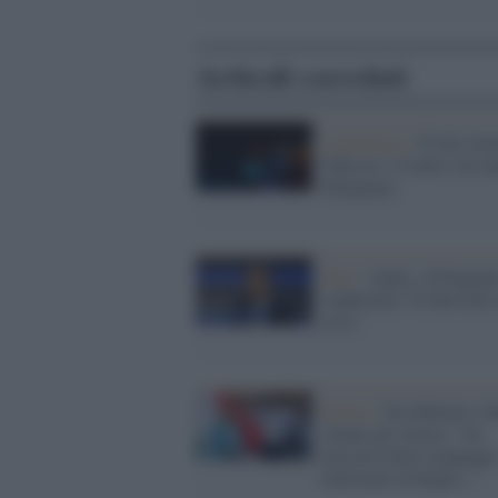
Articoli correlati
L'iniziativa /
Il mio nom
Odisseo: il teatro sul m
Polignano
Bari /
Anpit, a Polignan
conferenza "Il Sud oltre
crisi"
Destra /
Tra Meloni e Sa
volano gli stracci: "Se
avessero fatto campagna
elettorale in Puglia..."