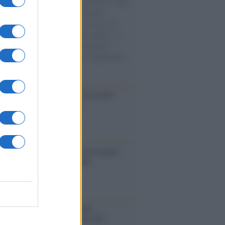
natore M5S racconta la sua esperienza sulle
e cariche di aiuti umanitari assalite
sercito israeliano. Una guerra atroce, il
ivo di disumanizzazione delle vittime, il
ismo del governo italiano e degli altri
ei, il ritorno al colonialismo. L'importanza
ovimenti.
Aviv /
La “vittoria totale” di Israele
fica una guerra senza fine
elo /
La vita si intreccia con le paure
il giorno succede alla notte
operta /
Oplontis, le vittime
eruzione del Vesuvio furono più