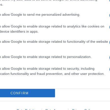
Il Se
s.
barch
dall'e
to allow Google to send me personalized advertising.
di Meloni e Fitto niente mascherine, niente
tentat
servil
ello stabilimento, dove ci sono i lavoratori.
o allow Google to enable storage related to analytics like cookies on
europ
evice identifiers in apps.
dei m
a, individualista, senza alcuna forma di
o allow Google to enable storage related to functionality of the website
imo.”
Tel 
signi
 segretario regionale pugliese di Sinistra
o allow Google to enable storage related to personalization.
o allow Google to enable storage related to security, including
Vang
cation functionality and fraud prevention, and other user protection.
 l’esponente della sinistra – da parte di chi ha
come 
 l’esempio, in una situazione molto, molto
CONFIRM
La sc
 differenza fra noi e loro sta tutta qua: da un
dell’