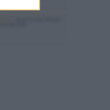
rose del previsto
dagliere /
Europei di nuoto: Pellecani
 una super Italia