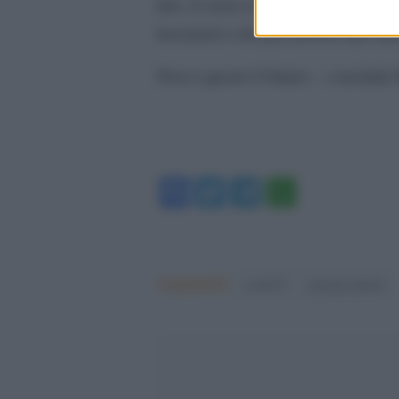
lato, il senso di responsabilità per 
lavoratori e dei più deboli; dall’al
Non è questo il futuro – conclude
Facebook
Twitter
Telegram
WhatsA
Argomenti:
covid-19
giorgia meloni