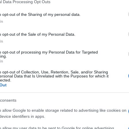
l Data Processing Opt Outs
including but not limited to your visit or usage behaviour. You may click 
e in questi giorni sono transitati all’interno
 to Google and its third-party tags to use your data for below specifi
o opt-out of the Sharing of my personal data.
nano a Mare”, spiega il sindaco del paese, Ciro
ogle consent section.
In
. Senza mascherina. E senza distanziamento
o opt-out of the Sale of my Personal Data.
Ulti
In
tto, il candidato della destra alla presidenza della
to opt-out of processing my Personal Data for Targeted
ing.
In
o opt-out of Collection, Use, Retention, Sale, and/or Sharing
ersonal Data that Is Unrelated with the Purposes for which it
sto, nella sede della SOP di Polignano a Mare e
lected.
Out
ui è scoppiato un focolaio di Covid19 in queste
consents
L'int
o allow Google to enable storage related to advertising like cookies on
Gaza:
evice identifiers in apps.
no Mattei ma nel Mediterraneo non conta nulla: Ceuta
solle
o allow my user data to be sent to Google for online advertising