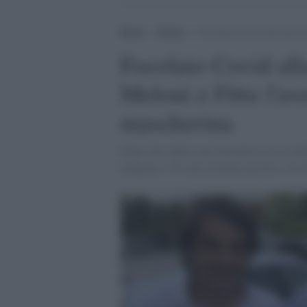
Home
>
Notizie
>
Focolaio Covid alla Sop di
Focolaio Covid all
Meloni e Fitto l'av
mascherina
Dopo che sabato una lavoratrice era risulta
tampone e 78 sono risultati positivi. Il 25