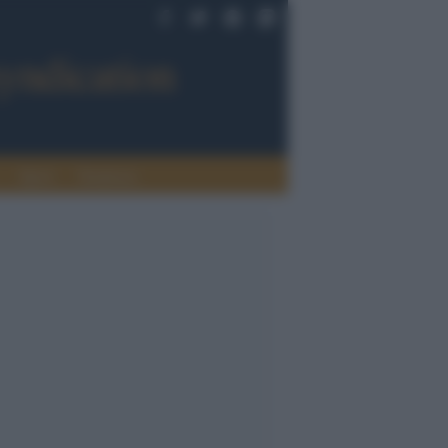
Sport
Tendenze