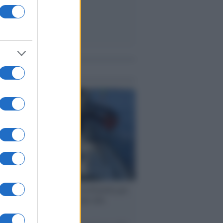
me notizie
ervista /
Marco Croatti e la Flottilla per
 le nostre vele gonfie grazie alla
vazione popolare