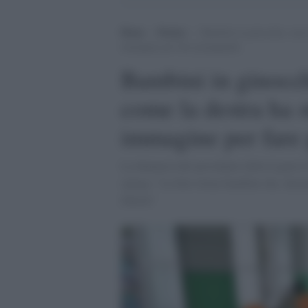
Home
>
Notizie
>
Bambini in ginocchio, non e
immagine per fare propaganda
Bambini in ginocch
come la destra ha 
immagine per fare
La denuncia del presidente della Liguria T
spiega: "La foto ritrae bambini che, duran
libertà"