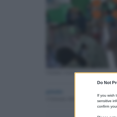
I bambini a Genova
Do Not Pr
globalist
If you wish 
15 Settembre 2020 - 08.18
sensitive in
confirm your