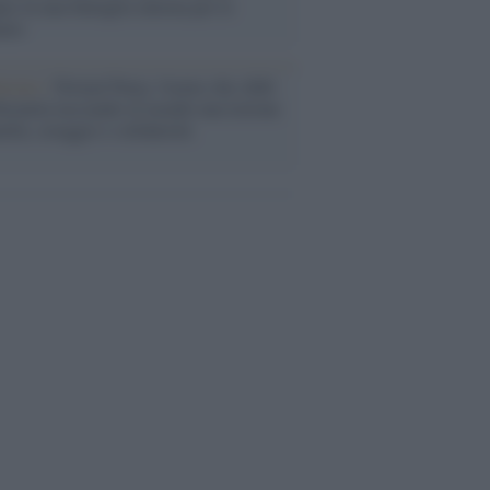
eo in una battaglia interna per le
arie
nismo /
Nirmal Purja, l'uomo che sfidò
ttomila lasciando al mondo una lezione
iltà, coraggio e solidarietà