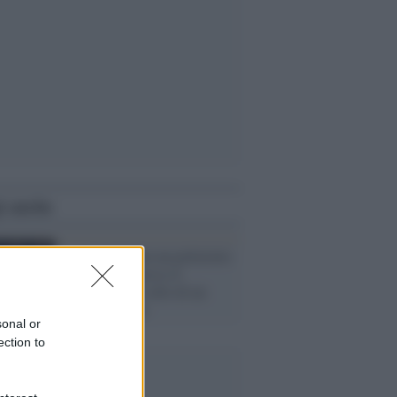
i anche
In Pennsylvania un poliziotto
ha di nuovo messo il
ginocchio sul collo di un
afroamericano
sonal or
ection to