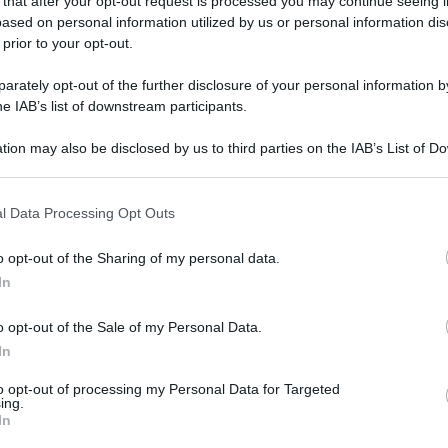
 that after your opt-out request is processed you may continue seeing i
ased on personal information utilized by us or personal information dis
 prior to your opt-out.
rately opt-out of the further disclosure of your personal information by
he IAB’s list of downstream participants.
tion may also be disclosed by us to third parties on the IAB’s List of 
 that may further disclose it to other third parties.
 that this website/app uses one or more Google services and may gath
l Data Processing Opt Outs
including but not limited to your visit or usage behaviour. You may click 
 to Google and its third-party tags to use your data for below specifi
o opt-out of the Sharing of my personal data.
ogle consent section.
a di Genova Renzo Ronconi ‘costretti a scrivere
In
chi’ è stata accuratamente selezionata dalla
o opt-out of the Sale of my Personal Data.
o i bambini, c’era la possibilità di attaccare il
In
 troppo ghiotta per resistere.
to opt-out of processing my Personal Data for Targeted
re della Liguria, che ha preso la foto che era
ing.
In
et dalla maestra, è arrivata anche Giorgia