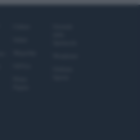
Culture
Giornale
dello
Salute
Spettacolo
Megachip
nce
Wondernet
GiULia
Giuliana
Sgrena
Prima
Pagina