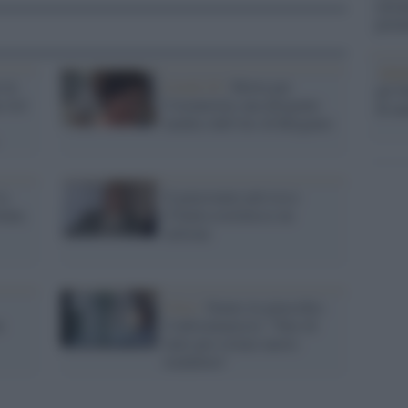
europ
prim
Alpi
 in
Covid-19 /
Morta per
gli O
a Asl
Coronavirus una dirigente
di um
medico dell'Ats di Bergamo
La
Il pensionato più ricco
onne,
d’Italia restituisce un
milione
Crisi /
Siamo in ginocchio.
n
Confcommercio: “Fare di
tutto per evitare nuovo
lockdown"