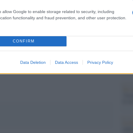
Il Se
barch
o allow Google to enable storage related to security, including
pp
dall'e
cation functionality and fraud prevention, and other user protection.
tentat
servil
europ
no Mattei ma nel Mediterraneo non conta nulla: Ceuta
dei m
CONFIRM
Il co
Data Deletion
Data Access
Privacy Policy
Tel 
"Isra
la su
La ri
centr