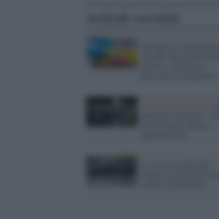
Articoli correlati
Festeggia il compleanno
azienda: dirigente di un
positivo, 40 persone
finiscono in isolamento
Violenza sulle donne /
dirigente di Polizia: "D
non accettate l'ultimo
appuntamento"
La suora in ginocchio
implora la polizia di no
sparare in Myanmar