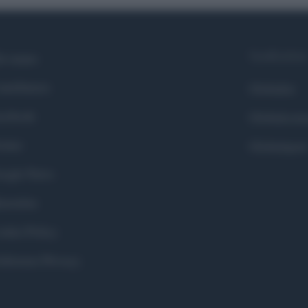
Syndication
i siamo
ntributors
Globalist
cebook
Globalscie
itter
Globalsport
ogle News
stodon
okie Policy
eferenze Privacy