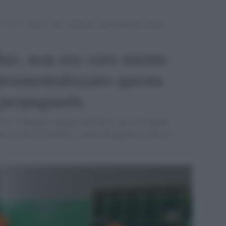
ra vero niente: come la destra ha strumentalizzato questa
io, non era vero niente:
strumentalizzato questa
 propaganda
oti: 'immagine indegna dell'Italia'. Ma il Dirigente
te un’attività didattica, stanno disegnando sereni in