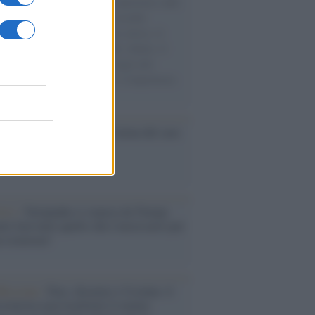
natore M5S racconta la sua esperienza sulle
e cariche di aiuti umanitari assalite
sercito israeliano. Una guerra atroce, il
ivo di disumanizzazione delle vittime, il
ismo del governo italiano e degli altri
ei, il ritorno al colonialismo. L'importanza
ovimenti.
nflitto /
La mafia russa e l'arma del caos
Aviv /
Netanyahu si smarca da Trump:
ele farà tutto quello che è necessario per
a sicurezza"
flessione /
Pace, disarmo e Ucraina: il
osinistra non trasformi il riarmo