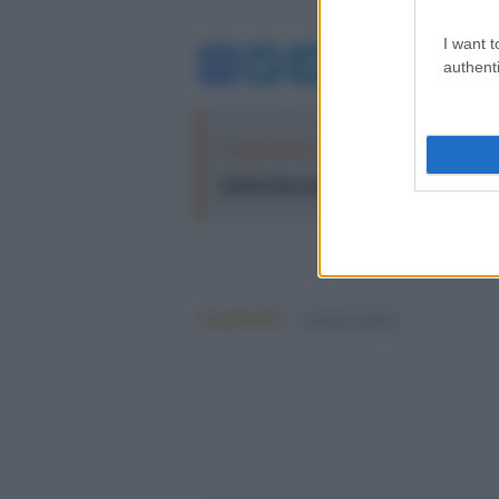
I want t
Facebook
Twitter
Telegram
WhatsA
authenti
Leggi anche:
Meloni incensa il Pia
il diversivo perfetto per nasconderlo
Argomenti:
giorgia meloni