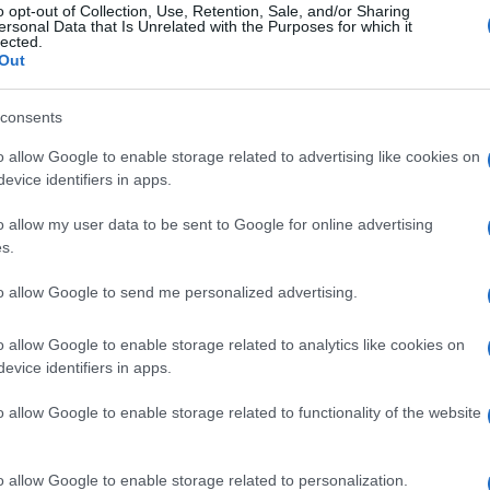
o opt-out of Collection, Use, Retention, Sale, and/or Sharing
 “indegne di un paese civile”. Peccato che poi
ersonal Data that Is Unrelated with the Purposes for which it
lected.
 a spiegare tutto: “I banchi, ordinati con largo
Out
ndr
riggio (ossia oggi,
); nel primo giorno di
consents
ta, abbiamo solo evitato di rimettere quelli
Ulti
o allow Google to enable storage related to advertising like cookies on
 durante un’attività didattica, stanno disegnando
evice identifiers in apps.
parte dell’insegnante, farla girare, ma sbagliato e
o allow my user data to be sent to Google for online advertising
izzando, con essa, soprattutto i bambini, in una
s.
ontrato solo grande entusiasmo e nessuna
to allow Google to send me personalized advertising.
ue – ho trovato docenti preparati e motivati, che
ici di tornare a scuola. Questa è l’immagine che
o allow Google to enable storage related to analytics like cookies on
evice identifiers in apps.
iorno e che desidero rimanga a famiglie ed
o allow Google to enable storage related to functionality of the website
L'int
Gaza:
solle
o allow Google to enable storage related to personalization.