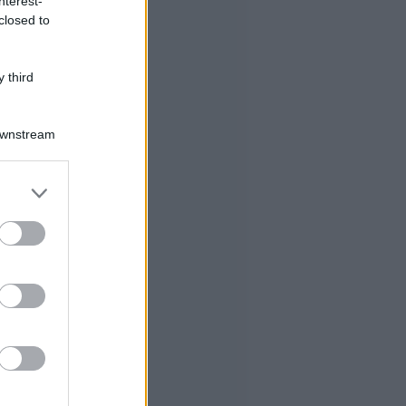
nterest-
closed to
 third
Downstream
er and store
to grant or
ed purposes