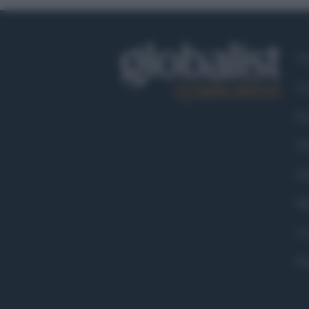
Ch
Co
Fa
Tw
Go
Ma
Co
Pr