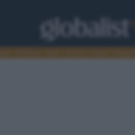
omia
Intelligence
Media
Ambiente
Cultura
Scienza