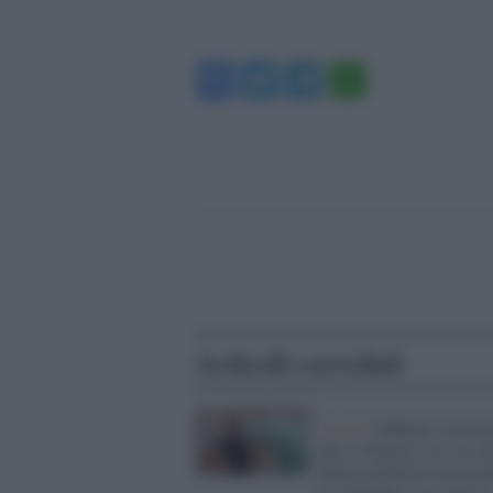
Facebook
Twitter
Telegram
WhatsA
Articoli correlati
Covid /
Obbligo vaccina
fino a 50mila i no vax c
hanno preferito non pre