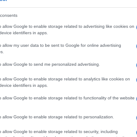
barch
orni crematori, si augura la morte dei partigiani in
dall'e
tentat
ponenti politici come Bellanova e Boldrini rei di
consents
servil
ede le maniere forti.
o allow Google to enable storage related to advertising like cookies on
europ
evice identifiers in apps.
dei m
sterebbe farsi un giro sui social per vedere
ganismi dello stato che impunemente nei social
o allow my user data to be sent to Google for online advertising
Tel 
s.
signi
to allow Google to send me personalized advertising.
i chiusi (che poi del tutto chiusi non sono) di
si leggerebbero commenti da codice penale.
o allow Google to enable storage related to analytics like cookies on
Vang
evice identifiers in apps.
’è il superiore che ‘cade dalle nuvole’ e
come 
o allow Google to enable storage related to functionality of the website
iplinari o altro.
o allow Google to enable storage related to personalization.
La sc
e è il primo a dover rispettare la Costituzione
dell’
o allow Google to enable storage related to security, including
nume
e non può avere comportamenti che poi mettano