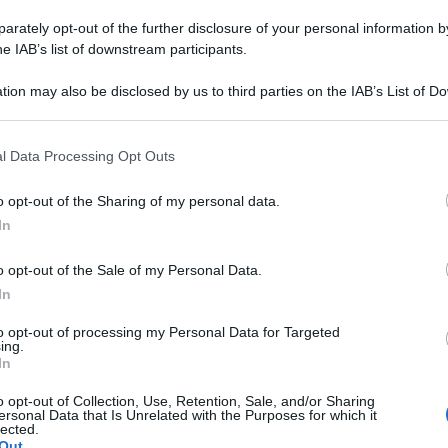
l’Ordine attuali e quelle del passato non c’è
rately opt-out of the further disclosure of your personal information by
è stata una vera a propria mutazione democratica
he IAB’s list of downstream participants.
inzione tra uomini e donne e dove ci sono
tion may also be disclosed by us to third parties on the IAB’s List of 
n divisa.
 that may further disclose it to other third parties.
Ulti
pi separati’ perché sembravano davvero
 that this website/app uses one or more Google services and may gath
l Data Processing Opt Outs
including but not limited to your visit or usage behaviour. You may click 
che.
 to Google and its third-party tags to use your data for below specifi
o opt-out of the Sharing of my personal data.
ogle consent section.
In
nascondersi che per quanto siano un’infima
’è una inaccettabile presenza di fascisti, di
o opt-out of the Sale of my Personal Data.
ono fermati in tempo e vengono con troppa
In
ino a quando non scoppia il caso.
to opt-out of processing my Personal Data for Targeted
ing.
L'int
In
l proprio ruolo con quello degli sceriffi e
Gaza:
solle
o opt-out of Collection, Use, Retention, Sale, and/or Sharing
anza. Ma è un discorso a parte.
ersonal Data that Is Unrelated with the Purposes for which it
Il Se
lected.
ine Facebook inneggia al Duce
, mette mi piace
Out