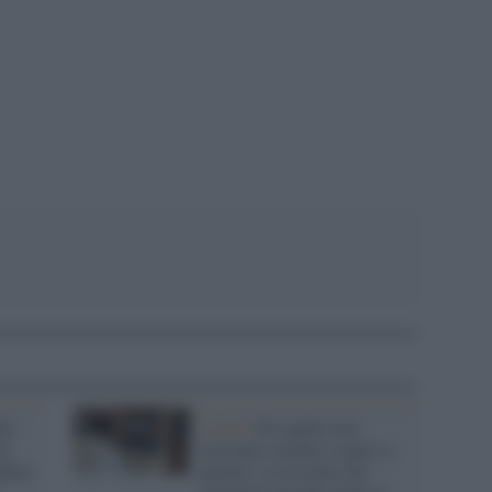
pp
le:
Covid /
Gli agenti non
he
vaccinati saranno sospesi e
ndere
multati: la circolare del