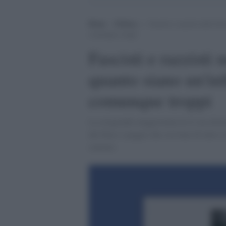
Home
>
Politica
>
Fascisti e razzisti nelle f
comunque troppi
Fascisti e razzisti 
quanto siano un'i
comunque troppi
La stragrande maggioranza fa il suo dovere
del Duce o peggio che scrivono di tutto e
sentono.