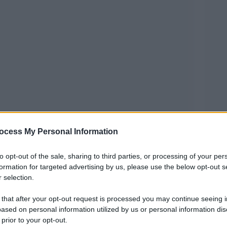
ocess My Personal Information
rande maggioranza degli appartenenti alle Forze
fessionalità e dedizione e tutela la sicurezza
to opt-out of the sale, sharing to third parties, or processing of your per
formation for targeted advertising by us, please use the below opt-out s
a propria incolumità e questo nonostante
 selection.
armente gratificati, ma mettendo al primo posto
 that after your opt-out request is processed you may continue seeing i
.
ased on personal information utilized by us or personal information dis
 prior to your opt-out.