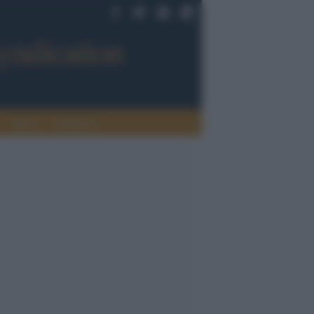
Sport
Tendenze