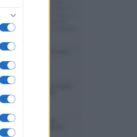
e cariche di aiuti umanitari assalite
sercito israeliano. Una guerra atroce, il
ivo di disumanizzazione delle vittime, il
ismo del governo italiano e degli altri
ei, il ritorno al colonialismo. L'importanza
ovimenti.
Aviv /
La “vittoria totale” di Israele
fica una guerra senza fine
elo /
La vita si intreccia con le paure
il giorno succede alla notte
operta /
Oplontis, le vittime
eruzione del Vesuvio furono più
rose del previsto