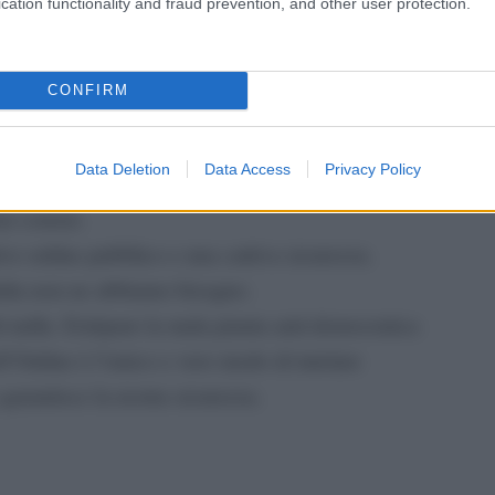
cation functionality and fraud prevention, and other user protection.
 l’imparzialità delle forze dell’ordine. Che devono
Il me
guida
CONFIRM
eggiamenti uguali e contrari.
Data Deletion
Data Access
Privacy Policy
ismo e il razzismo sono diventati il dna di una
ar correre.
ivo ordine pubblico e una cattiva sicurezza.
talia non ne abbiamo bisogno.
i nulla. Estirpare la mala pianta anti-democratica
ell’Ordine è l’unico e vero modo di tutelare
 garantisce la nostra sicurezza.