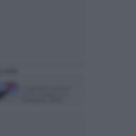
i anche
Casapound not welcome:
fascisti e antifascisti si
fronteggiano a Roma