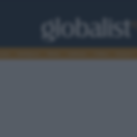
omia
Intelligence
Media
Ambiente
Cultura
Scienza