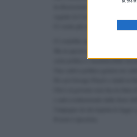
authenti
in discussione la professionalità e
seguire la Costituzione e la legge.
Ci vuole più attenzione.
Ci vorrebbe anche se ci fossero att
Ma in questi anni nel quale il fasc
certa politica è inammissibile lasci
Una cattiva politica genera un catt
Di casi George Floyd o simili in I
Chi è al governo non faccia finta d
e anti-costituzionale dalle forze d
l’impegno di chi rispetta le leggi e
Il resto è ipocrisia.