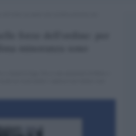
orze dell’ordine: per quanto siano un’infima minoranza sono
nelle forze dell'ordine: per
nfima minoranza sono
 e rispetta le leggi. Poi ci sono ammiratori di Hitler o
 di più sui social mentre i superiori non vedono e non