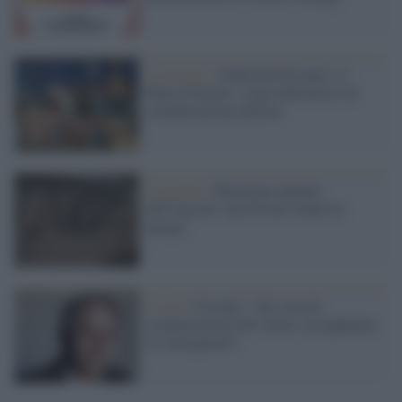
La lezione /
Gabriella Piccinni: il "
Buon Governo" come laboratorio di
comunicazione politica
Il garante /
Relazione annuale
dell’Agcom: una Ferrari tenuta in
garage
Covid /
Crisanti: "Sui vaccini
comunicazione del cavolo, ne paghiamo
le conseguenze"