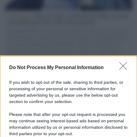
L'intervista /
Marco Croatti e la Flottilla per Gaza: le nostre
vele gonfie grazie alla sollevazione popolare
Il Senatore M5S racconta la sua esperienza sulle barche cariche di
aiuti umanitari assalite dall'esercito israeliano. Una guerra atroce,
il tentativo di disumanizzazione delle vittime, il servilismo del
governo italiano e degli altri europei, il ritorno al colonialismo.
L'importanza dei movimenti.
Do Not Process My Personal Information
Tel Aviv /
La “vittoria totale” di Israele significa una guerra
senza fine
If you wish to opt-out of the sale, sharing to third parties, or
processing of your personal or sensitive information for
targeted advertising by us, please use the below opt-out
section to confirm your selection.
Vangelo /
La vita si intreccia con le paure come il giorno
succede alla notte
Please note that after your opt-out request is processed you
may continue seeing interest-based ads based on personal
information utilized by us or personal information disclosed to
third parties prior to your opt-out.