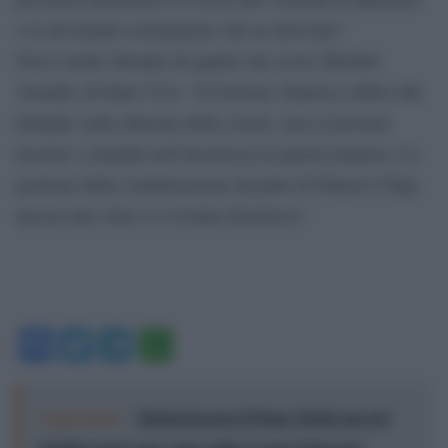
e le devastanti conseguenze che ne derivano”.
Non è molto distante da quello che scrive Michele
Anzaldi, di Italia Viva: “Il Governo chiarisca subito alle
famiglie sulla chiusura delle scuole, non si possono
lasciare i cittadini nell’incertezza in questa maniera. La
gestione della comunicazione da parte di Palazzo Chigi
ancora una volta si è rivelata disastrosa”.
Facebook
Twitter
Telegram
WhatsApp
Leggi anche:
Meloni incensa il Piano Mattei ma nel
Mediterraneo non conta nulla: Ceuta il diversivo