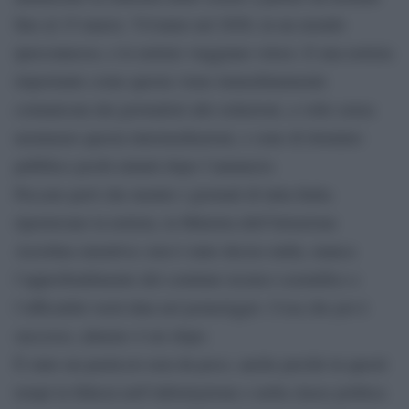
fino al 15 marzo. Viviamo nel 2020, in un mondo
iperconnesso, e le notizie viaggiano veloci. E una notizia
importante come questa viene immediatamente
comunicata dai giornalisti alle redazioni, a volte senza
nemmeno questa intermediazioni, e sono di dominio
pubblico pochi minuti dopo l’annuncio.
Peccato però che mentre i giornali di tutta Italia
riportavano la notizia, la Ministra dell’Istruzione
Azzolina smentiva: non è stato deciso nulla, manca
l’approfondimento del comitato tecnico scientifico e
l’ufficialità verrà data nel pomeriggio. Cosa che poi è
successo, almeno 4 ore dopo.
È stato un pasticcio non da poco, anche perché in questi
tempi la fiducia nell’informazione e nella classe politica