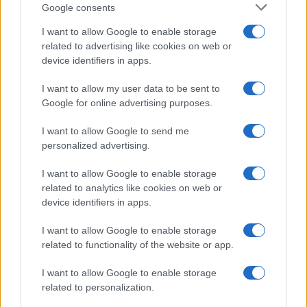
Culture
Google consents
Salute
Globalist
I want to allow Google to enable storage
related to advertising like cookies on web or
Megachip
Globalscience
device identifiers in apps.
GiULia
Globalsport
I want to allow my user data to be sent to
Google for online advertising purposes.
Prima Pagina
I want to allow Google to send me
personalized advertising.
Giornale dello
Chi siamo
I want to allow Google to enable storage
Spettacolo
related to analytics like cookies on web or
Contributors
device identifiers in apps.
Wondernet
Facebook
I want to allow Google to enable storage
Giuliana Sgrena
related to functionality of the website or app.
Twitter
I want to allow Google to enable storage
Google News
related to personalization.