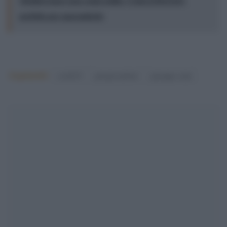
perfetto per nasconderlo
Argomenti:
covid-19
giorgia meloni
giuseppe conte