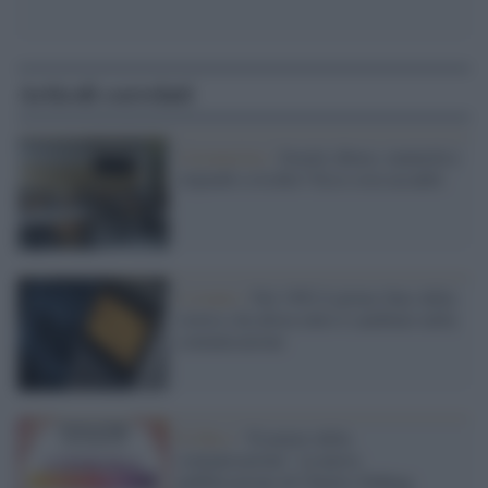
Articoli correlati
Coronavirus /
Scuole chiuse, maturità e
stipendi a rischio? Ecco cosa accadrà
L'evento /
Nel 1992 il primo Sms della
storia e da allora tutto è cambiato nella
comunicazione
Il libro /
“Il potere della
comunicazione”, la nuova
pubblicazione di Charles Duhigg