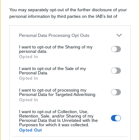
La scoperta /
Oplontis, le vittime dell’eruzione del Vesuvio
You may separately opt-out of the further disclosure of your
furono più numerose del previsto
personal information by third parties on the IAB’s list of
downstream participants.
Personal Data Processing Opt Outs
This information may also be disclosed by us to third parties
Il medagliere /
Europei di nuoto: Pellecani guida una super
on the IAB’s List of Downstream Participants that may further
I want to opt-out of the Sharing of my
Italia
disclose it to other third parties.
personal data.
Opted In
Please note that this website/app uses one or more Google
services and may gather and store information including but
I want to opt-out of the Sale of my
Personal Data.
not limited to your visit or usage behaviour. You may click to
Opted In
grant or deny consent to Google and its third-party tags to
use your data for below specified purposes in below Google
I want to opt-out of processing my
consent section.
Personal Data for Targeted Advertising.
Opted In
I want to opt-out of Collection, Use,
Retention, Sale, and/or Sharing of my
Personal Data that Is Unrelated with the
Purposes for which it was collected.
Opted Out
Syndication