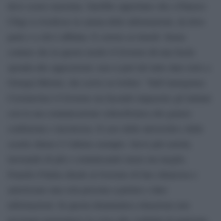
deve essere massima. Sarebbe opportuno che a Palazzo
Chigi si rivedesse la catena delle informazioni, da dove
parte e a chi è affidata. E correre ai rimedi. Senza
contare che in questo modo il Governo dà una facile
sponda alle opposizioni: non si può del tutto dare torto a
Giorgia Meloni, che scrive su twitter: “Sull’emergenza
Coronavirus il Governo sta facendo impazzire gli italiani
con la sua comunicazione schizofrenica che genera
confusione e incertezza. Il caso delle università e delle
scuole chiuse è l’ultimo esempio. Serve più serietà,
lavorando di più e comunicando meno ma meglio.
Fratelli d’Italia chiede al Governo di fare chiarezza e
autorizzare una sola persona a parlare e dare
informazioni. In questa drammatica situazione non
possiamo permetterci la corsa alla visibilità di qualcuno