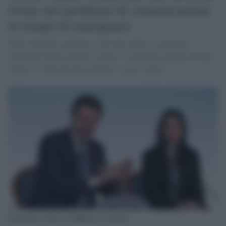
rivela seri problemi di comunicazione
in tempo di emergenza
Dopo l'iniziale conferma, è arrivata subito la smentita,
lasciando l'Italia col fiato sospeso: le famiglie italiane devono
sapere se i figli devono rimanere a casa o meno.
Il premier Conte e la Ministra Azzolina