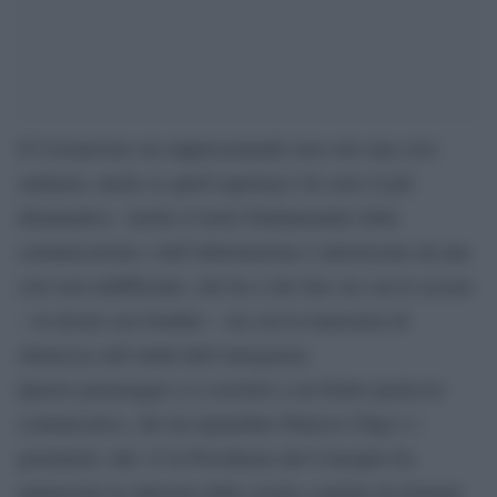
Il Coronavirus sta rappresentando non solo una crisi
sanitaria, anche se quell’aspettop è di certo il più
drammatico. Anche il ruolo fondamentale della
comunicazione e dell’informazione è attraversato da una
crisi non indifferente, che ha a che fare sia con le accuse
– in alcuni casi fondate – sia con la mancanza di
chiarezza sull’entità dell’emergenza.
Questo pomeriggio si è assistito a un brutto pasticcio
comunicativo, che ha riguardato Palazzo Chigi e i
giornalisti: alle 14 la Presidenza del Consiglio ha
annunciato la chiusura delle scuole a partire da domani