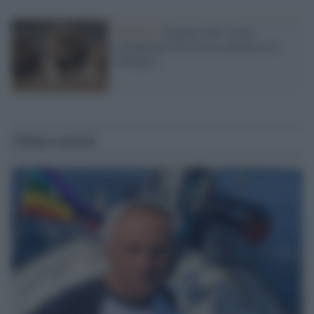
Animali /
Scoperto che i leoni
comunicano fra di loro attraverso lo
sbadiglio
Ultime notizie