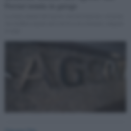
Ferrari tenuta in garage
La relazio annuale dell'Agcom svela un'istituzione e un'azione
che avrebbero urgente necessità di essere riformate e adeguate
ai tempi
Vincenzo Vita