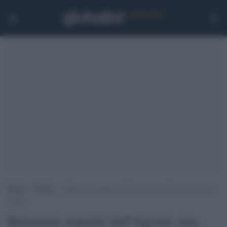
Home
>
Media
>
Relazione annuale dell’Agcom: una Ferrari tenuta in
garage
Relazione annuale dell’Agcom: una