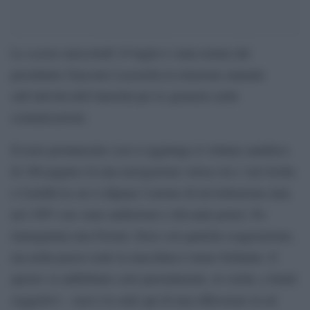
Lo scorso mercoledì 19 luglio è stata tenuta dal
presidente Giacomo Lasorella la relazione annuale
sull’attività dell’Autorità per le garanzie nelle
comunicazioni.
Il testo pronunciato (cui si aggiunge il volume analitico
di 166 pagine) fa una navigazione veloce tra i vari Scilla
e Cariddi in cui si dipana l’azione di un’istituzione nata
nel 1997 con vaste ambizioni e rilevanti poteri. Fu
immaginata una Ferrari, forse con qualche esagerazione,
ma nella prassi reale la macchina è meno brillante. E
questo va addebitato solo parzialmente, in verità, a limiti
soggettivi – non è la sede qui di una riflessione in tal