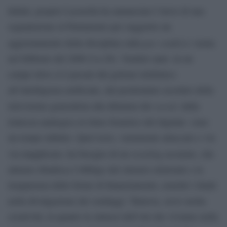
Infatti, proprio Lasorella ha annunciato l’invio di una
segnalazione al Parlamento per suggerire un
par condicio
aggiornamento della disciplina sulla
varata
nel febbraio del 2000 (l.n.28). Ventitré anni -in un
campo dove si è passati dal gettone telefonico
all’intelligenza artificiale, dal predominio assoluto della
social
televisione generalista alla dittatura dei
, dalla
lentezza analogica al ritmo frenetico del digitale- sono
un tempo infinito. Quel testo, variamente attaccato e via
restyling
via inapplicato, ha bisogno di un
accurato, che
almeno ribadisca l’obbligo del silenzio elettorale e la
trasparenza delle forme di finanziamento, nonché i limiti
nella divulgazione dei sondaggi. Tuttavia, serve molta
creatività, in quanto la sintassi dell’età che viviamo nella