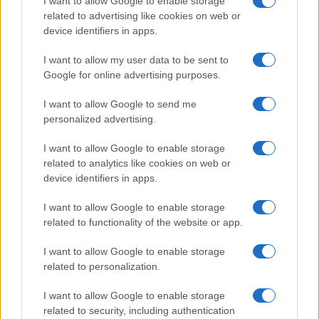
I want to allow Google to enable storage
related to advertising like cookies on web or
Megachip
Globalscience
device identifiers in apps.
GiULia
Globalsport
I want to allow my user data to be sent to
Google for online advertising purposes.
Prima Pagina
I want to allow Google to send me
personalized advertising.
Giornale dello
Chi siamo
I want to allow Google to enable storage
Spettacolo
related to analytics like cookies on web or
Contributors
device identifiers in apps.
Wondernet
Facebook
I want to allow Google to enable storage
Giuliana Sgrena
related to functionality of the website or app.
Twitter
I want to allow Google to enable storage
Google News
related to personalization.
Mastodon
I want to allow Google to enable storage
related to security, including authentication