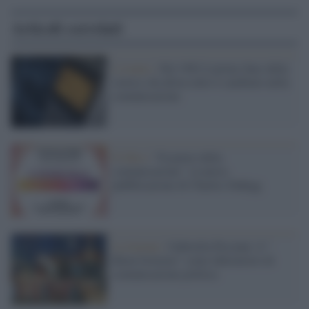
Articoli correlati
L'evento /
Nel 1992 il primo Sms della
storia e da allora tutto è cambiato nella
comunicazione
Il libro /
“Il potere della
comunicazione”, la nuova
pubblicazione di Charles Duhigg
La lezione /
Gabriella Piccinni: il "
Buon Governo" come laboratorio di
comunicazione politica