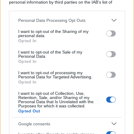
personal information by third parties on the IAB’s list of
downstream participants.
Personal Data Processing Opt Outs
This information may also be disclosed by us to third parties
Il medagliere /
Europei di nuoto: Pellecani guida una super
on the IAB’s List of Downstream Participants that may further
I want to opt-out of the Sharing of my
Italia
disclose it to other third parties.
personal data.
Opted In
Please note that this website/app uses one or more Google
services and may gather and store information including but
I want to opt-out of the Sale of my
Personal Data.
not limited to your visit or usage behaviour. You may click to
Opted In
grant or deny consent to Google and its third-party tags to
use your data for below specified purposes in below Google
I want to opt-out of processing my
consent section.
Personal Data for Targeted Advertising.
Opted In
I want to opt-out of Collection, Use,
Retention, Sale, and/or Sharing of my
Personal Data that Is Unrelated with the
Purposes for which it was collected.
Opted Out
Syndication
Culture
Google consents
Salute
Globalist