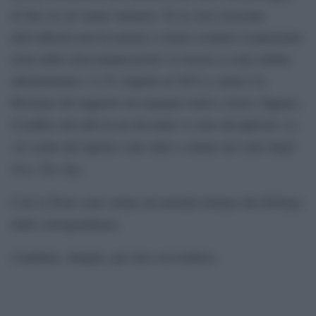
di fase in cui siamo immersi. Se la crisi crescente
dell’editoria non fa notizia, è meno scontato il panorama
triste delle telecomunicazioni: le risorse si sono ridotte
ulteriormente (-3,3% rispetto al 2921) e netta è la
flessione del rapporto tra margine lordo e ricavi. Eppure,
il traffico dei dati in un decennio si sono decuplicati. Le
vie scelte dal signore sono altre e stanno nel cielo degli
Over The Top
.
Così le Poste sono ormai un’azienda lontana dal disbrigo
della corrispondenza.
Cambiare, dunque, per non soccombere.