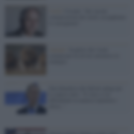
Covid /
Crisanti: "Sui vaccini
comunicazione del cavolo, ne paghiamo
le conseguenze"
Animali /
Scoperto che i leoni
comunicano fra di loro attraverso lo
sbadiglio
Zaia dimentica che Salvini spinge per
le riaprire tutto: "Il virus si sta
diffondendo in maniera repentina e
allora..."
Ottima notizia: Biden sceglie sette