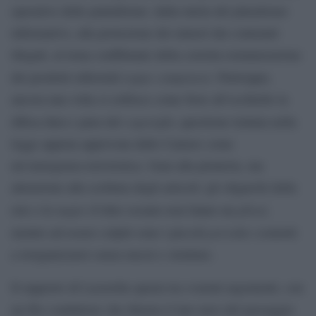
operative delle piattaforme: dalla tutela del pluralismo
informativo, alla protezione dei minori dai contenuti
illegali, al tema conflittuale della corretta remunerazione
equo compenso
dei prodotti editoriali (
). Purtroppo,
ancora una volta si esibisce come fiore all’occhiello la
copyright
difesa dura e pura del
, questione trattata nella
legge appena approvata dalle Camere come
un’emergenza terroristica. Guai alla pirateria, ma
attenzione alla scrittura degli articoli: gli oligarchi della
major
plissé
rete o le
d’oltre oceano non fanno un
,
provider
mentre ad essere colpiti sono i piccoli
costretti
a riorganizzarsi senza mezzi e strutture.
Il rapporto di Lasorella spazia tra svariati argomenti, con
un filo conduttore che illustra il lato nero del passaggio