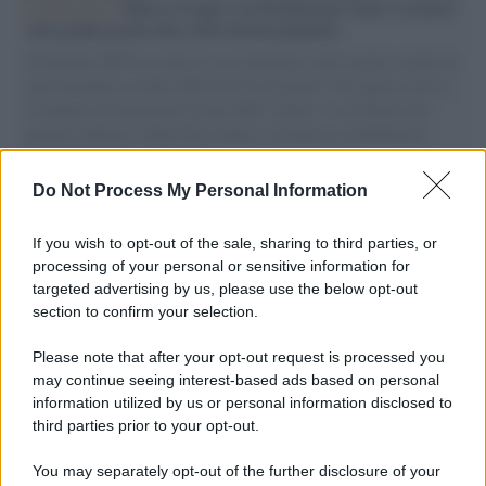
L'intervista /
Marco Croatti e la Flottilla per Gaza: le nostre
vele gonfie grazie alla sollevazione popolare
Il Senatore M5S racconta la sua esperienza sulle barche cariche di
aiuti umanitari assalite dall'esercito israeliano. Una guerra atroce,
il tentativo di disumanizzazione delle vittime, il servilismo del
governo italiano e degli altri europei, il ritorno al colonialismo.
L'importanza dei movimenti.
Do Not Process My Personal Information
Il caso /
Trump ha quasi esaurito l'arsenale Usa, ma il
tycoon smentisce
If you wish to opt-out of the sale, sharing to third parties, or
processing of your personal or sensitive information for
targeted advertising by us, please use the below opt-out
section to confirm your selection.
Chiesa /
Papa Leone XIV denuncia le violenze in Ucraina e
Russia e chiede il rispetto del diritto umanitario e della
Please note that after your opt-out request is processed you
diplomazia
may continue seeing interest-based ads based on personal
information utilized by us or personal information disclosed to
third parties prior to your opt-out.
Il centenario /
A L'Aquila arriva la mostra "Tito, 100 anni
You may separately opt-out of the further disclosure of your
attraverso la forma"