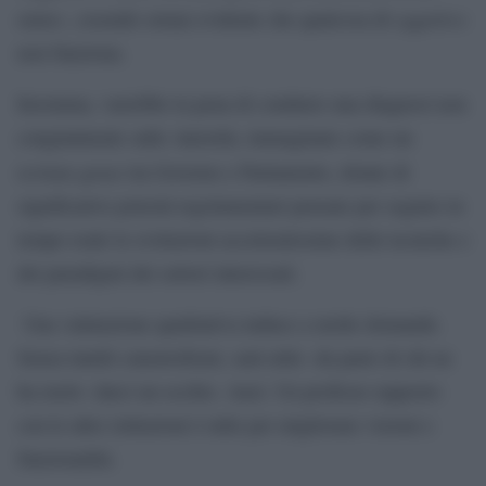
oggettivo
senso-, essendo ormai evidente che qualcosa di
non funziona.
Insomma, varrebbe la pena di condurre una diagnosi non
congiunturale sulle Autorità, immaginate come un
tertium genus
tra Governo e Parlamento, dotate di
significative potestà regolamentari pensate per seguire in
tempo reale le evoluzioni acceleratissime delle tecniche e
dei paradigmi dei settori interessati.
Una valutazione qualitativa induce a molte domande.
Senza inutili catastrofismi, sarà utile -da parte di chi ne
ha ruolo- darci un occhio. Anzi. Un proficuo rapporto
con le altre istituzioni è utile per migliorare visioni e
funzionalità.