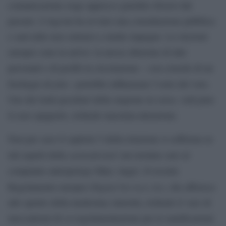
comunicazione esige approcci giuridici diversi dal
passato. L’Agcom ha avviato una consultazione pubblica
e sarà utile non sottrarsi a simile impegno. Le elezioni
europee sono in arrivo: la messe abnorme di dati
personali e di profili in circolazione – con corredo di un
fake
fiorilegio di
– potrebbe influenzare l’esito del voto.
Uno dei tratti peculiari della stagione in corso, vedi pure
il caso spagnolo, richiede massima attenzione.
Non per caso il capitolo 5 della relazione si sofferma su
surmodernité
tali aspetti della
(un termine caro al
compianto antropologo Marc Augé). Il recente
Digital Services Act
Regolamento europeo
, che afferisce
allo spettro della medesima Autorità, richiede il varo di
meccanismi di co-regolamentazione per le ramificazioni